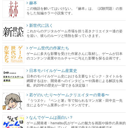
赫本
この物語を解いてはいけない。『赫本』は、〈試験問題〉の形
をした短編ホラー小説集です。
新世代に訊く
これからのデジタルゲーム市場を担う若きクリエイター達の姿
を追い、彼らのルーツと情熱を探っていきます。
ゲーム世代の作家たち
ゲームに多大な影響を受けた作家さんに取材し、ゲームが日本
のコンテンツ産業やカルチャーに与えた影響を探る企画です。
日本モバイルゲーム産業史
日本のモバイルゲーム史における主要なトピック・タイトルを
網羅するほか、開発者へのインタビューや識者による解説を掲
載。約20年の歴史が一望できる決定版！
若ゲのいたり〜ゲームクリエイターの青春〜
『うつヌケ』『ペンと箸』等で知られるマンガ家・田中圭一先
生によるゲーム業界レポートマンガです。
なんでゲームは面白い？
ゲーム開発者・hamatsu氏がゲームの魅力を画面や操作の具体的
な形から解き明かしていく、硬派で骨太な評論連載です。