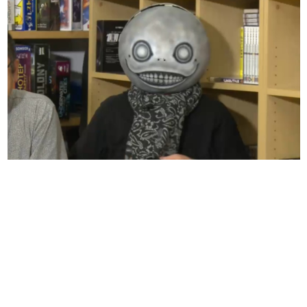
日本のコンテンツ産業やカルチャーに与えた影響を探る企
画です。
日本モバイルゲーム産業史
日本のモバイルゲーム史における主要なトピック・タイト
ルを網羅するほか、開発者へのインタビューや識者による
解説を掲載。約20年の歴史が一望できる決定版！
若ゲのいたり〜ゲームクリエイターの青春〜
『うつヌケ』『ペンと箸』等で知られるマンガ家・田中圭
一先生によるゲーム業界レポートマンガです。
なんでゲームは面白い？
ゲーム開発者・hamatsu氏がゲームの魅力を画面や操作の
具体的な形から解き明かしていく、硬派で骨太な評論連載
です。
ゲームが変えた日本語
「経験値」「裏技」「ラスボス」… ゲームにまつわる言葉
の起源や用法の変遷を、コンピューター文化史研究家・タ
イニーP氏が徹底調査。
カテゴリ
特集記事