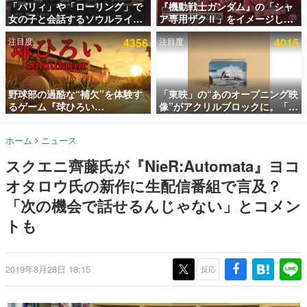
「パリィ」や「ローリング」で
『機動戦士ガンダム』の「シャ
女の子と会話するソウルライク
ア専用ザクⅡ」をイメージした
インタビュー
恋愛ゲーム『小早川さんはソウ
散水ホースリールが予約開始。
注目度
4356
注目度
4015
ルライク』無料公開。返事に失
本体にはシャアのパーソナルマ
連載・特集一覧
敗すると「YOU DIED」
ークやジオン公国軍のエンブレ
ム、型式番号などを配置
殿堂入り記事
SNS拡散数が数千以上！ ページビュー数万以上！ などな
野球部の過酷な“補欠”を体験す
「東映」の“あのオープニング映
ど。多くの人々に読まれた、電ファミ渾身の“殿堂入り”記
るゲーム『球ひろい
像”がアクリルブロックに。「東
事をまとめました。
Simulator』が「1件」のウィッ
映ヒストリカル グッズコレクシ
シュリストをもとにチェコ語に
ョン」が8月下旬より発売
ゲームの企画書
ホーム
ニュース
対応しSNSで話題に。『キング
名作ゲームクリエイターの方々に製作時のエピソードをお
聞きし、ヒットする企画（ゲーム）とは何か？を探ってい
ダム・カム』開発元やチェコの
スクエニ齊藤氏が『NieR:Automata』ヨコ
きます。
プロ野球選手から称賛の声
オタロウ氏の新作に生配信番組で言及？
赫本
この物語を解いてはいけない。『赫本』は、〈試験問題〉
「次の機会で話せるんじゃない」とコメン
の形をした短編ホラー小説集です。
トも
新世代に訊く
これからのデジタルゲーム市場を担う若きクリエイター達
の姿を追い、彼らのルーツと情熱を探っていきます。
2019年8月28日 18:15
反応
ゲーム世代の作家たち
ゲームに多大な影響を受けた作家さんに取材し、ゲームが