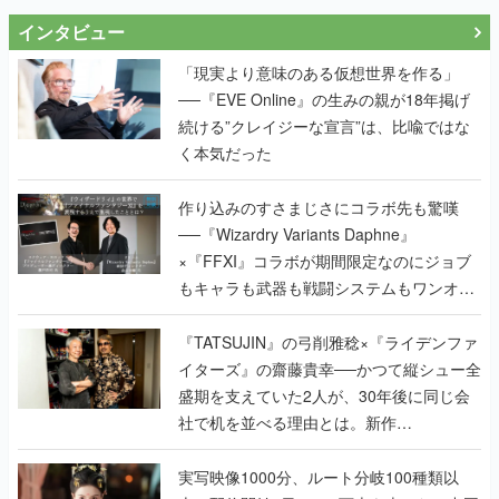
インタビュー
「現実より意味のある仮想世界を作る」
──『EVE Online』の生みの親が18年掲げ
続ける”クレイジーな宣言”は、比喩ではな
く本気だった
作り込みのすさまじさにコラボ先も驚嘆
──『Wizardry Variants Daphne』
×『FFXI』コラボが期間限定なのにジョブ
もキャラも武器も戦闘システムもワンオフ
で作り込まれた理由を両ディレクターに聞
く
『TATSUJIN』の弓削雅稔×『ライデンファ
イターズ』の齋藤貴幸──かつて縦シュー全
盛期を支えていた2人が、30年後に同じ会
社で机を並べる理由とは。新作
『TATSUJIN EXTREME』で初タッグを組
んだレジェンド2人に訊く開発秘話
実写映像1000分、ルート分岐100種類以