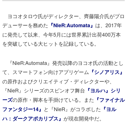
ヨコオタロウ氏がディレクター、齊藤陽介氏がプロ
デューサーを務めた
は、2017年
『NieR:Automata』
に発売して以来、今年5月には世界累計出荷400万本
を突破している大ヒットを記録している。
『NieR:Automata』発売以降のヨコオ氏の活動とし
て、スマートフォン向けアプリゲーム
『シノアリス』
の原作およびクリエイティブ・ディレクターや、
『NieR』シリーズのスピンオフ舞台
『ヨルハ』シリ
の原作・脚本を手掛けている。また
ーズ
『ファイナル
と『NieR』がコラボした
ファンタジー14』
『ヨル
が現在開発中だ。
ハ：ダークアポカリプス』