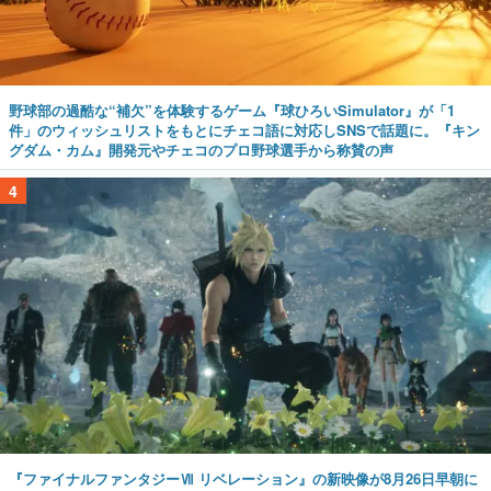
野球部の過酷な“補欠”を体験するゲーム『球ひろいSimulator』が「1
件」のウィッシュリストをもとにチェコ語に対応しSNSで話題に。『キン
グダム・カム』開発元やチェコのプロ野球選手から称賛の声
4
『ファイナルファンタジーⅦ リベレーション』の新映像が8月26日早朝に