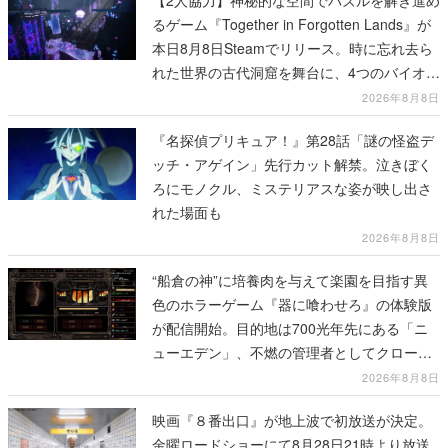
【2人協力】神秘的な空間でパズルを解き進め
るゲーム『Together in Forgotten Lands』が
本日8月8日Steamでリリース。時に忘れ去ら
れた世界の古代洞窟を舞台に、4つのバイオー
ムを探索しながら脱出を目指す
2026年8月8日
『名探偵プリキュア！』第28話「謎の怪盗デ
ッチ・アゲイン」先行カット解禁。泣きぼく
ろにモノクル、ミステリアスな姿が映し出さ
れた場面も
2026年8月8日
“船倉の神”に培養肉を与えて楽園を目指す異
色のホラーゲーム『器に喰わせろ』の体験版
が配信開始。目的地は700光年先にある「ニ
ューエデン」、不燃の管理者としてクローン
人間を増やし、加工して神に捧げる
2026年8月8日
映画『８番出口』が地上波で初放送が決定。
金曜ロードショーにて8月28日21時より放送