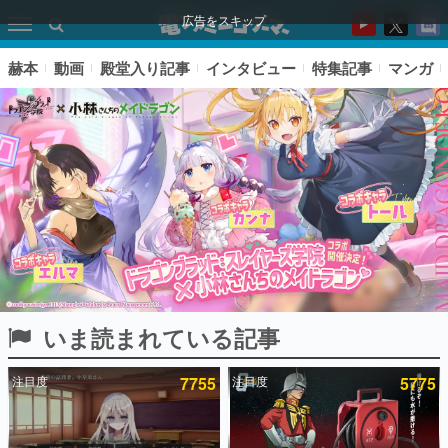
広告をスキップ
赫本
動画
殿堂入り記事
インタビュー
特集記事
マンガ
いま読まれている記事
ピックアップ
注目度
7755
注目度
5775
電ファミのいま読まれている記事ランキング
アプリセール情報