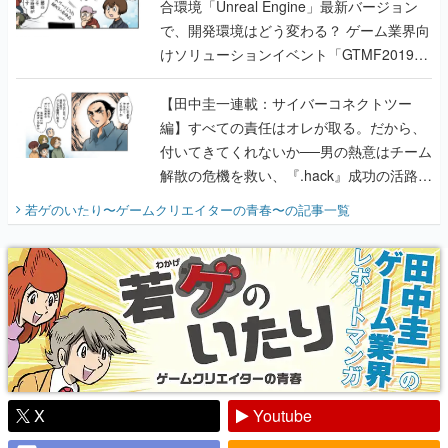
合環境「Unreal Engine」最新バージョン
で、開発環境はどう変わる？ ゲーム業界向
けソリューションイベント「GTMF2019」
に行って、より理解を深めよう【PR】
【田中圭一連載：サイバーコネクトツー
編】すべての責任はオレが取る。だから、
付いてきてくれないか──男の熱意はチーム
解散の危機を救い、『.hack』成功の活路を
開く。業界の快男児・松山 洋に流れる血は
若ゲのいたり〜ゲームクリエイターの青春〜
の記事一覧
『少年ジャンプ』色だった【若ゲのいた
り】
X
Youtube