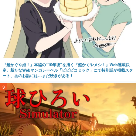
『超かぐや姫！』本編の“10年後”を描く『超かぐやメシ！』Web連載決
定。新たなWebマンガレーベル「ビビビコミック」にて特別話が掲載スタ
ート、あのお話には…まだ続きがある！
3