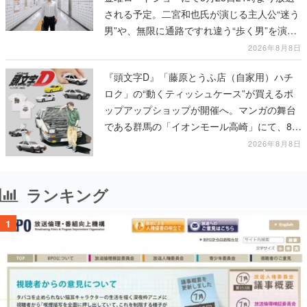
される予定。二宮和也氏が演じる主人公“迷う
男”や、無限に通路ですれ違う“歩く男”を演じ
る河内大和氏の迫真の演技は必見
2026年8月8日
『頭文字D』「藤原とうふ店（自家用）ハチ
ロク」の“動くティッシュケース”が買えるポ
ップアップショップが開催へ。マンガの舞台
である群馬の「イオンモール高崎」にて、8月
11日から8月20日までの期間限定で開催予定
2026年8月8日
ランキング
1