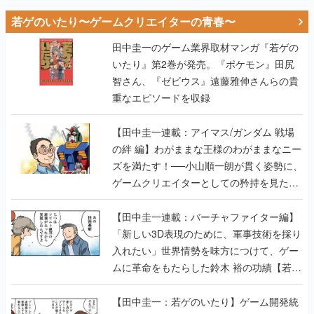
若ゲのいたり〜ゲームクリエイターの青春〜
田中圭一のゲーム業界取材マンガ『若ゲの
いたり』第2巻が発売。『ポケモン』田尻
智さん、『ゼビウス』遠藤雅伸さんらの貴
重なエピソードを収録
【田中圭一連載：アイマス/ガンダム 戦場
の絆 編】わがままな王様のわがままなニー
ズを満たす！──小山順一朗が貫く姿勢に、
ゲームクリエイターとしての矜持を見た
【若ゲのいたり最終回】
【田中圭一連載：バーチャファイター編】
「新しい3D表現のために、軍事技術を採り
入れたい」世界情勢を味方につけて、ゲー
ムに革命をもたらした鈴木 裕の功績【若ゲ
のいたり】
【田中圭一：若ゲのいたり】ゲーム開発統