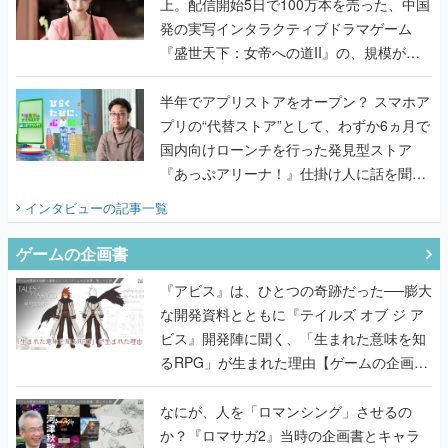
上。配信開始5日で100万本を売った、中国
発の実写インタラクティブドラマゲーム
『盛世天下：女帝への道II』の、規模が違
うこだわりをプロデューサーに聞いた
半年でアプリストアをオープン？ スマホア
プリの“代替ストア”として、わずか6ヵ月で
国内向けローンチを行った発見型ストア
『あっぷアリーナ！』仕掛け人に話を聞い
てみた
インタビュー
の記事一覧
ゲームの企画書
『アビス』は、ひとつの奇跡だった──膨大
な開発資料とともに『テイルズ オブ ジ ア
ビス』開発陣に聞く、「生まれた意味を知
るRPG」が生まれた理由【ゲームの企画
書】
なにが、人を「ロマンシング」させるの
か？『ロマサガ2』当時の企画書とキャラ