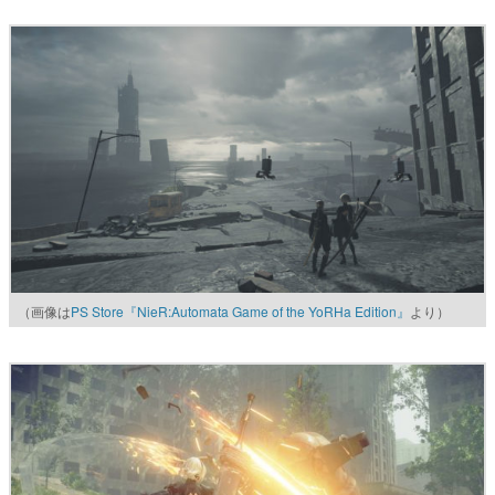
（画像は
PS Store『NieR:Automata Game of the YoRHa Edition』
より）