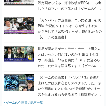
設定画から迫る、河津秋敏がRPGに生み出
した「ロマン」の正体とは【ゲームの企画
書】
『ガンパレ』の企画書、ついに公開━初代
PSの伝説的タイトルは、なぜ生まれたの
か？そして『LOOP8』へ受け継がれたもの
【ゲームの企画書】
世界が認めるゲームデザイナー・上田文人
とはいったい何が凄いのか？ ヨコオタロ
ウ・外山圭一郎らと共に『ICO』に込めら
れたこだわりを語り尽くす！【ゲームの企
画書】
【ゲームの企画書】『ペルソナ3』を築き
上げたのは反骨心とリスペクトだった。赤
い企画書のもとに集った“愚連隊”がシリー
ズを生まれ変わらせるまで【橋野桂インタ
ビュー】
ゲームの企画書
の記事一覧