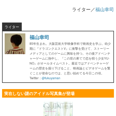
ライター／
福山幸司
ライター
福山幸司
85年生まれ。大阪芸術大学映像学科で映画史を学ぶ。幼少
期に『ドラゴンクエストV』に衝撃を受けて、ストーリー
メディアとしてのゲームに興味を持つ。その後アドベンチ
ャーゲームに熱中し、『この世の果てで恋を唄う少女YU-
NO』がオールタイムベスト。最近ではアドベンチャーゲ
ームの歴史を掘り下げること、映画論とビデオゲームを繋
ぐことが使命なのでは、と思い始めてる今日この頃。
Twitter：
@fukuyaman
実在しない謎のアイドル写真集が登場