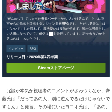
“ぜんめつ”してしまった勇者パーティから1人だけ選んで、ともに迷
宮からの脱出を目指すダンジョン探索RPGです。 ただし勇者は「は
い/いいえ」しか喋れず、魔法使いは魔法が使えず、戦士は可愛らし
い人形になっていて、僧侶は██を崇拝しています。誰を救うのかを
選ぶのは、あなたです。
インディー
RPG
リリース日：2026年第4四半期
Steamストアページ
冗談か本気か視聴者のコメントがざわつくなか、齊
藤氏は「だってあの人、別に遊んでるだけじゃないで
すもん」と発言。その場にいたヨコオ氏は、「あの、