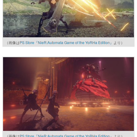
（画像は
PS Store『NieR:Automata Game of the YoRHa Edition』
より）
（画像は
PS Store『NieR:Automata Game of the YoRHa Edition』
より）