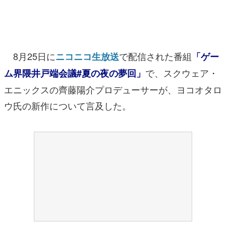
マンガ
女性向け
8月25日に
で配信された番組
ニコニコ生放送
「ゲー
アプリレビュー
で、スクウェア・
ム界隈井戸端会議#夏の夜の夢回」
その他
エニックスの齊藤陽介プロデューサーが、ヨコオタロ
電ファミニコゲーマーとは？
ウ氏の新作について言及した。
運営：株式会社マレ