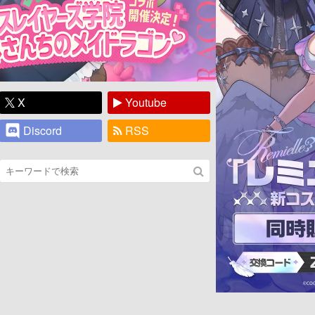
X
Youtube
Discord
RSS