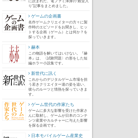
に読まれた、電ファミ渾身の“殿堂入
り”記事をまとめました。
ゲームの企画書
名作ゲームクリエイターの方々に製
作時のエピソードをお聞きし、ヒッ
トする企画（ゲーム）とは何か？を
探っていきます。
赫本
この物語を解いてはいけない。『赫
本』は、〈試験問題〉の形をした短
編ホラー小説集です。
新世代に訊く
これからのデジタルゲーム市場を担
う若きクリエイター達の姿を追い、
彼らのルーツと情熱を探っていきま
す。
ゲーム世代の作家たち
ゲームに多大な影響を受けた作家さ
んに取材し、ゲームが日本のコンテ
ンツ産業やカルチャーに与えた影響
を探る企画です。
日本モバイルゲーム産業史