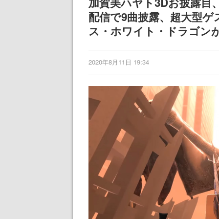
加賀美ハヤト3Dお披露目
女子や、萌え声不思議ち
記念したキャン
配信で9曲披露、超大型
ゃん女子と青春を謳歌
ス・ホワイト・ドラゴン
2020年8月11日 19:34