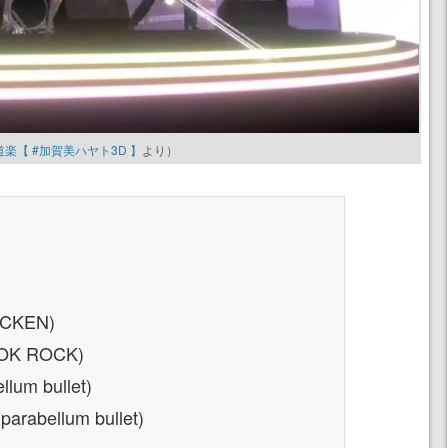
【 #加賀美ハヤト3D 】
より）
CKEN)
OK ROCK)
lum bullet)
arabellum bullet)