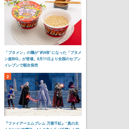
「ブタメン」の麺が“約4倍”になった「ブタメ
ン超BIG」が登場。8月11日より全国のセブン
イレブンで順次発売
2
『ファイアーエムブレム 万紫千紅』“真の主