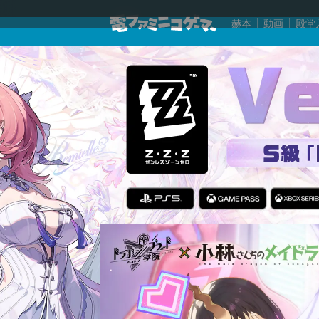
赫本
動画
殿堂