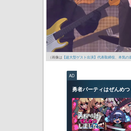
（画像は
【超大型ゲスト出演】代表取締役、本気の道楽
AD
勇者パーティはぜんめつ