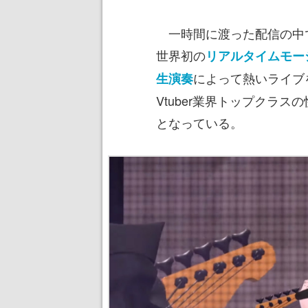
一時間に渡った配信の中で
世界初の
リアルタイムモー
によって熱いライブ
生演奏
Vtuber業界トップクラ
となっている。