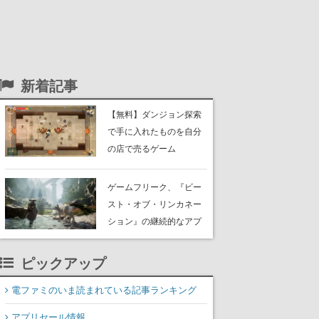
新着記事
【無料】ダンジョン探索
で手に入れたものを自分
の店で売るゲーム
『Moonlighter』がSteam
にて無料配布中！続編
ゲームフリーク、『ビー
『Moonlighter 2』の9月2
スト・オブ・リンカネー
日正式リリースを記念し
ション』の継続的なアプ
たキャンペーン
デ方針を表明。ユーザー
からの意見を真摯に受け
ピックアップ
止めて対応へ。修正パッ
チは約1週間以内に配信さ
電ファミのいま読まれている記事ランキング
れる予定
アプリセール情報