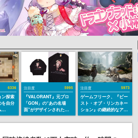
6336
5995
5973
注目度
注目度
ョン探索
『VALORANT』元プロ
ゲームフリーク、『ビー
のを自分
「GON」の“あの名場
スト・オブ・リンカネー
ム
面”がデザインされた新
ション』の継続的なアプ
r』が
作グッズが本日8月5日よ
デ方針を表明。ユーザー
配布中！
り期間限定で発売。Tシ
からの意見を真摯に受け
er 2』
ャツやコインケース、ア
止めて対応へ。修正パッ
リースを
クキーなどが全品受注生
チは約1週間以内に配信