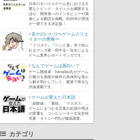
日本のモバイルゲーム史における主
要なトピック・タイトルを網羅する
ほか、開発者へのインタビューや識
者による解説を掲載。約20年の歴史
が一望できる決定版！
若ゲのいたり〜ゲームクリエ
イターの青春〜
『うつヌケ』『ペンと箸』等で知ら
れるマンガ家・田中圭一先生による
ゲーム業界レポートマンガです。
なんでゲームは面白い？
ゲーム開発者・hamatsu氏がゲーム
の魅力を画面や操作の具体的な形か
ら解き明かしていく、硬派で骨太な
評論連載です。
ゲームが変えた日本語
「経験値」「裏技」「ラスボス」…
ゲームにまつわる言葉の起源や用法
の変遷を、コンピューター文化史研
究家・タイニーP氏が徹底調査。
カテゴリ