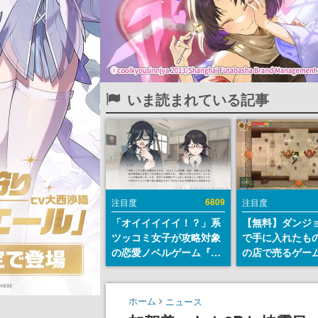
いま読まれている記事
6809
注目度
注目度
「オイイイイイ！？」系
【無料】ダンジ
ツッコミ女子が攻略対象
で手に入れたも
の恋愛ノベルゲーム『美
の店で売るゲー
術部カノジョ』Steamス
『Moonlighte
トアページが公開。「お
Steamにて無料
前らーそろそろ自重しろ
続編『Moonlight
ホーム
ニュース
ー？＾＾」暗黒微笑の夢
の9月2日正式リ