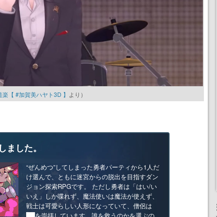
【 #加賀美ハヤト3D 】
より）
しました。
“ぜんめつ”してしまった勇者パーティから1人だ
け選んで、ともに迷宮からの脱出を目指すダン
ジョン探索RPGです。 ただし勇者は「はい/い
いえ」しか喋れず、魔法使いは魔法が使えず、
戦士は可愛らしい人形になっていて、僧侶は
██を崇拝しています。誰を救うのかを選ぶの