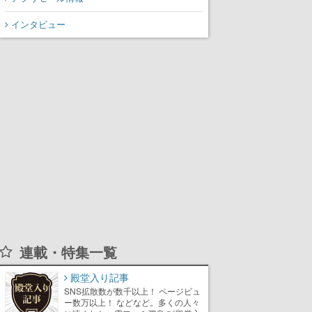
インタビュー
連載・特集一覧
殿堂入り記事
SNS拡散数が数千以上！ ページビュ
ー数万以上！ などなど。多くの人々