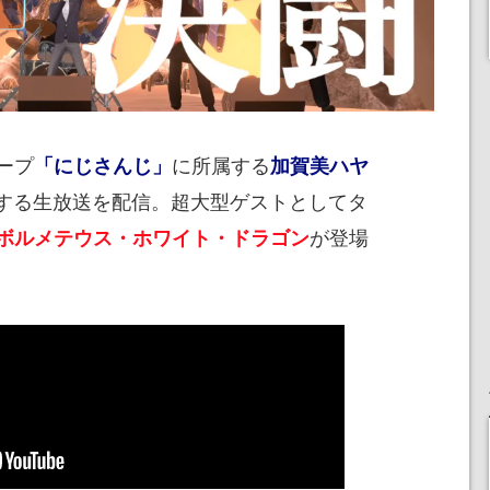
ープ
に所属する
「にじさんじ」
加賀美ハヤ
目する生放送を配信。超大型ゲストとしてタ
が登場
ボルメテウス・ホワイト・ドラゴン