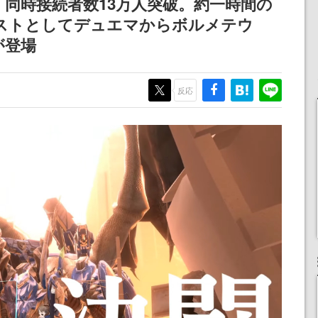
、同時接続者数13万人突破。約一時間の
ペーン
産で登場、過去に発売し
される予定
ゲストとしてデュエマからボルメテウ
たグッズの再販も
が登場
反応