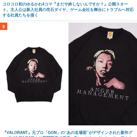
コロコロ初のゆるかわ4コマ『まだサ終しないんですか？』公開スター
ト。主人公は新入社員の侘石ダイヤ、ゲーム会社を舞台にトラブルへ対応
する社員たちを描く
5
『VALORANT』元プロ「GON」の“あの名場面”がデザインされた新作グ