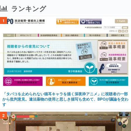
ランキング
1
「タバコを止められない猫耳キャラを描く深夜枠アニメ」に視聴者の一部
から批判意見。違法薬物の使用と思しき描写も含めて、BPOが議論を交わ
す
2