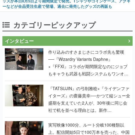
ッズが本日8月5日より期間限定で発売。Tシャツやコインケース、アクキ
ーなどが全品受注生産で登場、過去に発売したグッズの再販も
カテゴリーピックアップ
インタビュー
作り込みのすさまじさにコラボ先も驚嘆
──『Wizardry Variants Daphne』
×『FFXI』コラボが期間限定なのにジョブ
もキャラも武器も戦闘システムもワンオフ
で作り込まれた理由を両ディレクターに聞
く
『TATSUJIN』の弓削雅稔×『ライデンファ
イターズ』の齋藤貴幸──かつて縦シュー全
盛期を支えていた2人が、30年後に同じ会
社で机を並べる理由とは。新作
『TATSUJIN EXTREME』で初タッグを組
んだレジェンド2人に訊く開発秘話
実写映像1000分、ルート分岐100種類以
上。配信開始5日で100万本を売った、中国