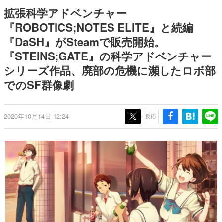
日本のコンテンツ産業やカルチャーに与えた影響を探る企
拡張科学アドベンチャー
画です。
『ROBOTICS;NOTES ELITE』と続編
日本モバイルゲーム産業史
『DaSH』がSteamで販売開始。
日本のモバイルゲーム史における主要なトピック・タイト
ルを網羅するほか、開発者へのインタビューや識者による
『STEINS;GATE』の科学アドベンチャー
解説を掲載。約20年の歴史が一望できる決定版！
シリーズ作品、廃部の危機に瀕したロボ部
若ゲのいたり〜ゲームクリエイターの青春〜
『うつヌケ』『ペンと箸』等で知られるマンガ家・田中圭
でのSF群像劇
一先生によるゲーム業界レポートマンガです。
なんでゲームは面白い？
2020年10月14日 12:24
反応
ゲーム開発者・hamatsu氏がゲームの魅力を画面や操作の
具体的な形から解き明かしていく、硬派で骨太な評論連載
です。
ゲームが変えた日本語
「経験値」「裏技」「ラスボス」… ゲームにまつわる言葉
の起源や用法の変遷を、コンピューター文化史研究家・タ
イニーP氏が徹底調査。
カテゴリ
特集記事