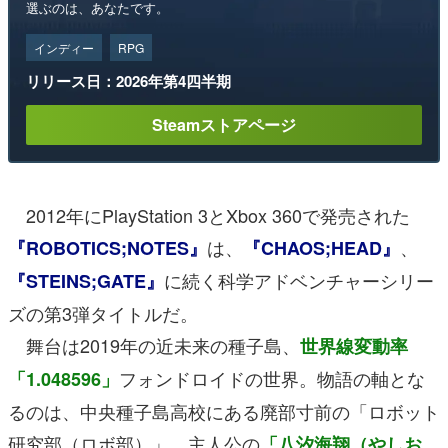
選ぶのは、あなたです。
インディー
RPG
リリース日：2026年第4四半期
Steamストアページ
2012年にPlayStation 3とXbox 360で発売された
は、
、
『ROBOTICS;NOTES』
『CHAOS;HEAD』
に続く科学アドベンチャーシリー
『STEINS;GATE』
ズの第3弾タイトルだ。
舞台は2019年の近未来の種子島、
世界線変動率
フォンドロイドの世界。物語の軸とな
「1.048596」
るのは、中央種子島高校にある廃部寸前の「ロボット
研究部（ロボ部）」。主人公の
「八汐海翔（やしお