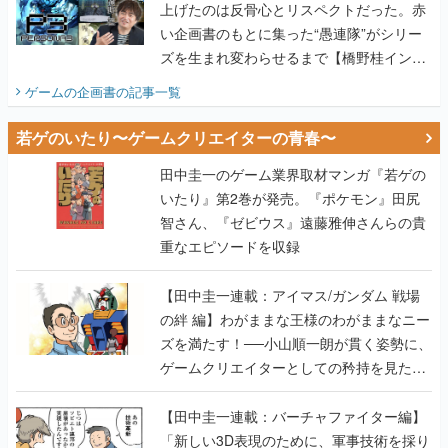
上げたのは反骨心とリスペクトだった。赤
い企画書のもとに集った“愚連隊”がシリー
ズを生まれ変わらせるまで【橋野桂インタ
ビュー】
ゲームの企画書
の記事一覧
若ゲのいたり〜ゲームクリエイターの青春〜
田中圭一のゲーム業界取材マンガ『若ゲの
いたり』第2巻が発売。『ポケモン』田尻
智さん、『ゼビウス』遠藤雅伸さんらの貴
重なエピソードを収録
【田中圭一連載：アイマス/ガンダム 戦場
の絆 編】わがままな王様のわがままなニー
ズを満たす！──小山順一朗が貫く姿勢に、
ゲームクリエイターとしての矜持を見た
【若ゲのいたり最終回】
【田中圭一連載：バーチャファイター編】
「新しい3D表現のために、軍事技術を採り