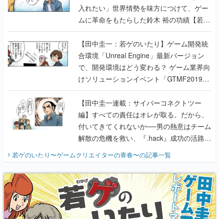
入れたい」世界情勢を味方につけて、ゲー
ムに革命をもたらした鈴木 裕の功績【若ゲ
のいたり】
【田中圭一：若ゲのいたり】ゲーム開発統
合環境「Unreal Engine」最新バージョン
で、開発環境はどう変わる？ ゲーム業界向
けソリューションイベント「GTMF2019」
に行って、より理解を深めよう【PR】
【田中圭一連載：サイバーコネクトツー
編】すべての責任はオレが取る。だから、
付いてきてくれないか──男の熱意はチーム
解散の危機を救い、『.hack』成功の活路を
開く。業界の快男児・松山 洋に流れる血は
若ゲのいたり〜ゲームクリエイターの青春〜
の記事一覧
『少年ジャンプ』色だった【若ゲのいた
り】