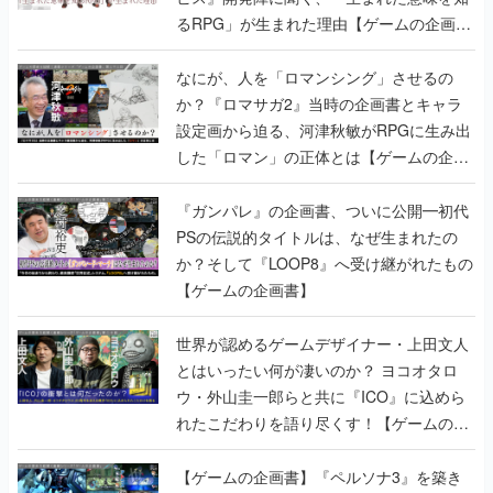
るRPG」が生まれた理由【ゲームの企画
書】
なにが、人を「ロマンシング」させるの
か？『ロマサガ2』当時の企画書とキャラ
設定画から迫る、河津秋敏がRPGに生み出
した「ロマン」の正体とは【ゲームの企画
書】
『ガンパレ』の企画書、ついに公開━初代
PSの伝説的タイトルは、なぜ生まれたの
か？そして『LOOP8』へ受け継がれたもの
【ゲームの企画書】
世界が認めるゲームデザイナー・上田文人
とはいったい何が凄いのか？ ヨコオタロ
ウ・外山圭一郎らと共に『ICO』に込めら
れたこだわりを語り尽くす！【ゲームの企
画書】
【ゲームの企画書】『ペルソナ3』を築き