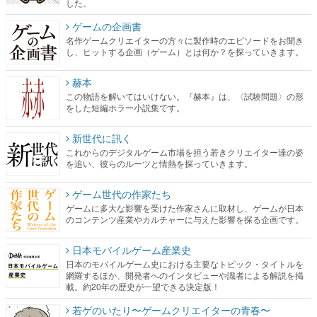
した。
ゲームの企画書
名作ゲームクリエイターの方々に製作時のエピソードをお聞き
し、ヒットする企画（ゲーム）とは何か？を探っていきます。
赫本
この物語を解いてはいけない。『赫本』は、〈試験問題〉の形
をした短編ホラー小説集です。
新世代に訊く
これからのデジタルゲーム市場を担う若きクリエイター達の姿
を追い、彼らのルーツと情熱を探っていきます。
ゲーム世代の作家たち
ゲームに多大な影響を受けた作家さんに取材し、ゲームが日本
のコンテンツ産業やカルチャーに与えた影響を探る企画です。
日本モバイルゲーム産業史
日本のモバイルゲーム史における主要なトピック・タイトルを
網羅するほか、開発者へのインタビューや識者による解説を掲
載。約20年の歴史が一望できる決定版！
若ゲのいたり〜ゲームクリエイターの青春〜