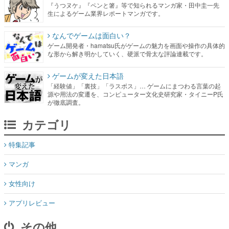
『うつヌケ』『ペンと箸』等で知られるマンガ家・田中圭一先
生によるゲーム業界レポートマンガです。
なんでゲームは面白い？
ゲーム開発者・hamatsu氏がゲームの魅力を画面や操作の具体的
な形から解き明かしていく、硬派で骨太な評論連載です。
ゲームが変えた日本語
「経験値」「裏技」「ラスボス」… ゲームにまつわる言葉の起
源や用法の変遷を、コンピューター文化史研究家・タイニーP氏
が徹底調査。
カテゴリ
特集記事
マンガ
女性向け
アプリレビュー
その他