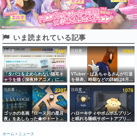
インタビュー
連載・特集一覧
殿堂入り記事
いま読まれている記事
SNS拡散数が数千以上！ ページビュー数万以上！ などな
ど。多くの人々に読まれた、電ファミ渾身の“殿堂入り”記
事をまとめました。
注目度
7480
注目度
2783
ゲームの企画書
名作ゲームクリエイターの方々に製作時のエピソードをお
聞きし、ヒットする企画（ゲーム）とは何か？を探ってい
「タバコを止められない猫耳キ
VTuber・ばあちゃるさんが引退
きます。
ャラを描く深夜枠アニメ」に視
を発表。時期などの詳細は8月9
赫本
聴者の一部から批判意見。違法
日15時からの配信で説明
この物語を解いてはいけない。『赫本』は、〈試験問題〉
注目度
2387
注目度
1078
薬物の使用と思しき描写も含め
の形をした短編ホラー小説集です。
て、BPOが議論を交わす
新世代に訊く
ゴッホの名画『ローヌ川の星月
ハローキティやポムポムプリン
これからのデジタルゲーム市場を担う若きクリエイター達
の姿を追い、彼らのルーツと情熱を探っていきます。
夜』をあしらった傘やトートバ
と眠れる睡眠サポートアプリ
ッグなどが登場。8月7日21時よ
『ゆめたび』が配信中。キャラ
り2日間限定で予約販売
ごとのASMRや目覚ましアラー
ゲーム世代の作家たち
ホーム
ニュース
ムも搭載
ゲームに多大な影響を受けた作家さんに取材し、ゲームが