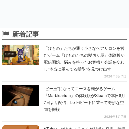
新着記事
「けもの」たちが通う小さなヘアサロンを営
むゲーム『けものたちの髪切り屋』体験版が
配信開始。悩みを持ったお客様と会話を交わ
し“本当に望んでる髪型”を見つけ出す
2026年8月7日
“ビー玉”になってコースを転がるゲーム
『Marblearium』の体験版がSteamで本日8月
7日より配信。Lo-Fiビートに乗って奇妙な空
間を探検
2026年8月7日
VTuber・ばあちゃるさんが引退を発表。時期