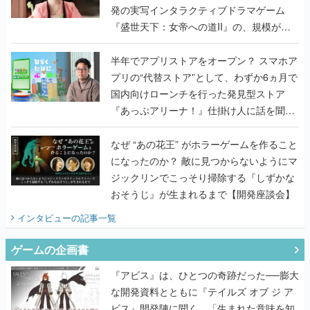
発の実写インタラクティブドラマゲーム
『盛世天下：女帝への道II』の、規模が違
うこだわりをプロデューサーに聞いた
半年でアプリストアをオープン？ スマホア
プリの“代替ストア”として、わずか6ヵ月で
国内向けローンチを行った発見型ストア
『あっぷアリーナ！』仕掛け人に話を聞い
てみた
なぜ “あの花王” がホラーゲームを作ること
になったのか？ 敵に見つからないようにマ
ジックリンでこっそり掃除する『しずかな
おそうじ』が生まれるまで【開発座談会】
インタビュー
の記事一覧
ゲームの企画書
『アビス』は、ひとつの奇跡だった──膨大
な開発資料とともに『テイルズ オブ ジ ア
ビス』開発陣に聞く、「生まれた意味を知