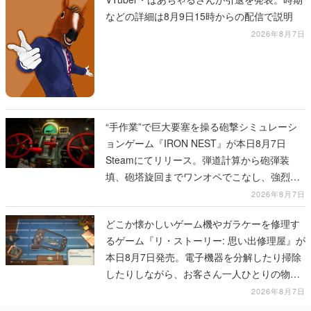
などの詳細は8月9日15時からの配信で説明
2026年8月7日
“手作業”で巨大要塞を操る砲撃シミュレーシ
ョンゲーム『IRON NEST』が本日8月7日
Steamにてリリース。弾道計算から砲弾装
填、砲塔旋回までワンオペでこなし、強烈な
一撃をブチかませるロマンある作品
2026年8月7日
どこか懐かしいゲーム機やガラケーを修理す
るゲーム『リ・ストーリー: 思い出修理屋』が
本日8月7日発売。電子機器を分解したり掃除
したりしながら、お客さん一人ひとりの物語
に耳を傾ける
2026年8月7日