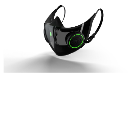
日本のコンテンツ産業やカルチャーに与えた影響を探る企
画です。
日本モバイルゲーム産業史
日本のモバイルゲーム史における主要なトピック・タイト
ルを網羅するほか、開発者へのインタビューや識者による
解説を掲載。約20年の歴史が一望できる決定版！
若ゲのいたり〜ゲームクリエイターの青春〜
『うつヌケ』『ペンと箸』等で知られるマンガ家・田中圭
一先生によるゲーム業界レポートマンガです。
なんでゲームは面白い？
ゲーム開発者・hamatsu氏がゲームの魅力を画面や操作の
具体的な形から解き明かしていく、硬派で骨太な評論連載
です。
ゲームが変えた日本語
「経験値」「裏技」「ラスボス」… ゲームにまつわる言葉
の起源や用法の変遷を、コンピューター文化史研究家・タ
イニーP氏が徹底調査。
カテゴリ
特集記事