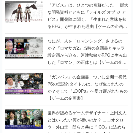
『アビス』は、ひとつの奇跡だった──膨大
な開発資料とともに『テイルズ オブ ジ ア
ビス』開発陣に聞く、「生まれた意味を知
るRPG」が生まれた理由【ゲームの企画
書】
なにが、人を「ロマンシング」させるの
か？『ロマサガ2』当時の企画書とキャラ
設定画から迫る、河津秋敏がRPGに生み出
した「ロマン」の正体とは【ゲームの企画
書】
『ガンパレ』の企画書、ついに公開━初代
PSの伝説的タイトルは、なぜ生まれたの
か？そして『LOOP8』へ受け継がれたもの
【ゲームの企画書】
世界が認めるゲームデザイナー・上田文人
とはいったい何が凄いのか？ ヨコオタロ
ウ・外山圭一郎らと共に『ICO』に込めら