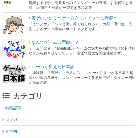
網羅するほか、開発者へのインタビューや識者による解説を掲
載。約20年の歴史が一望できる決定版！
若ゲのいたり〜ゲームクリエイターの青春〜
『うつヌケ』『ペンと箸』等で知られるマンガ家・田中圭一先
生によるゲーム業界レポートマンガです。
なんでゲームは面白い？
ゲーム開発者・hamatsu氏がゲームの魅力を画面や操作の具体的
な形から解き明かしていく、硬派で骨太な評論連載です。
ゲームが変えた日本語
「経験値」「裏技」「ラスボス」… ゲームにまつわる言葉の起
源や用法の変遷を、コンピューター文化史研究家・タイニーP氏
が徹底調査。
カテゴリ
特集記事
マンガ
女性向け