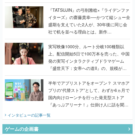
で作り込まれた理由を両ディレクターに聞
く
『TATSUJIN』の弓削雅稔×『ライデンファ
イターズ』の齋藤貴幸──かつて縦シュー全
盛期を支えていた2人が、30年後に同じ会
社で机を並べる理由とは。新作
『TATSUJIN EXTREME』で初タッグを組
んだレジェンド2人に訊く開発秘話
実写映像1000分、ルート分岐100種類以
上。配信開始5日で100万本を売った、中国
発の実写インタラクティブドラマゲーム
『盛世天下：女帝への道II』の、規模が違
うこだわりをプロデューサーに聞いた
半年でアプリストアをオープン？ スマホア
プリの“代替ストア”として、わずか6ヵ月で
国内向けローンチを行った発見型ストア
『あっぷアリーナ！』仕掛け人に話を聞い
てみた
インタビュー
の記事一覧
ゲームの企画書