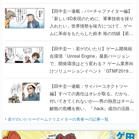
【若ゲのいたり最終回】
【田中圭一連載：バーチャファイター編】
「新しい3D表現のために、軍事技術を採り
入れたい」世界情勢を味方につけて、ゲー
ムに革命をもたらした鈴木 裕の功績【若ゲ
のいたり】
【田中圭一：若ゲのいたり】ゲーム開発統
合環境「Unreal Engine」最新バージョン
で、開発環境はどう変わる？ ゲーム業界向
けソリューションイベント「GTMF2019」
に行って、より理解を深めよう【PR】
【田中圭一連載：サイバーコネクトツー
編】すべての責任はオレが取る。だから、
付いてきてくれないか──男の熱意はチーム
解散の危機を救い、『.hack』成功の活路を
開く。業界の快男児・松山 洋に流れる血は
若ゲのいたり〜ゲームクリエイターの青春〜
の記事一覧
『少年ジャンプ』色だった【若ゲのいた
り】