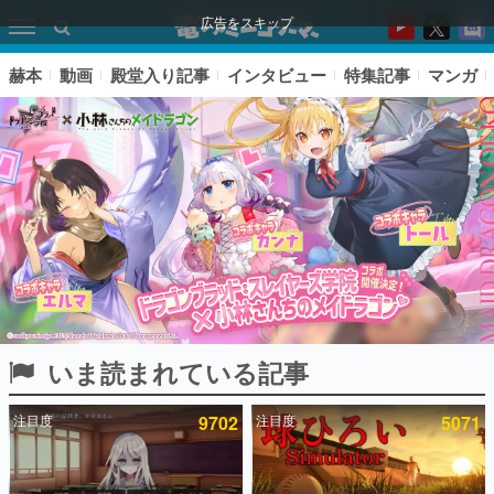
広告をスキップ
赫本
動画
殿堂入り記事
インタビュー
特集記事
マンガ
いま読まれている記事
ピックアップ
注目度
9702
注目度
5071
電ファミのいま読まれている記事ランキング
アプリセール情報