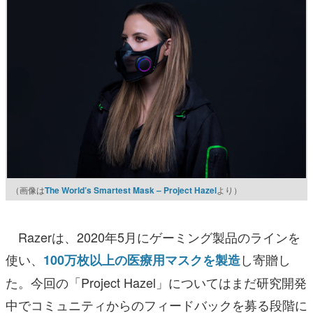
（画像は
The World’s Smartest Mask – Project Hazel
より）
Razerは、2020年5月にゲーミング製品のラインを
使い、
し寄贈し
100万枚以上の医療用マスクを製造
た。今回の「Project Hazel」についてはまだ研究開発
中でコミュニティからのフィードバックを募る段階に