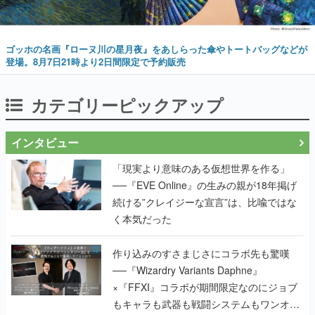
ゴッホの名画『ローヌ川の星月夜』をあしらった傘やトートバッグなどが
登場。8月7日21時より2日間限定で予約販売
カテゴリーピックアップ
インタビュー
「現実より意味のある仮想世界を作る」
──『EVE Online』の生みの親が18年掲げ
続ける”クレイジーな宣言”は、比喩ではな
く本気だった
作り込みのすさまじさにコラボ先も驚嘆
──『Wizardry Variants Daphne』
×『FFXI』コラボが期間限定なのにジョブ
もキャラも武器も戦闘システムもワンオフ