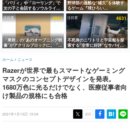
「パリィ」や「ローリング」で
野球部の過酷な“補欠”を体験す
女の子と会話するソウルライク
るゲーム『球ひろい
インタビュー
恋愛ゲーム『小早川さんはソウ
Simulator』が「1件」のウィッ
注目度
4961
注目度
4631
ルライク』無料公開。返事に失
シュリストをもとにチェコ語に
連載・特集一覧
敗すると「YOU DIED」
対応しSNSで話題に。『キング
ダム・カム』開発元やチェコの
殿堂入り記事
プロ野球選手から称賛の声
SNS拡散数が数千以上！ ページビュー数万以上！ などな
「東映」の“あのオープニング映
不死身のニワトリと宇宙船を探
ど。多くの人々に読まれた、電ファミ渾身の“殿堂入り”記
像”がアクリルブロックに。「東
索する“非常に好評”なサバイバ
事をまとめました。
映ヒストリカル グッズコレクシ
ルゲーム『Breathedge』が無
ョン」が8月下旬より発売
料で配布中。入手できる期間は8
ゲームの企画書
ホーム
ニュース
月10日まで
名作ゲームクリエイターの方々に製作時のエピソードをお
聞きし、ヒットする企画（ゲーム）とは何か？を探ってい
Razerが世界で最もスマートなゲーミング
きます。
マスクのコンセプトデザインを発表。
赫本
この物語を解いてはいけない。『赫本』は、〈試験問題〉
1680万色に光るだけでなく、医療従事者向
の形をした短編ホラー小説集です。
け製品の規格にも合格
新世代に訊く
これからのデジタルゲーム市場を担う若きクリエイター達
の姿を追い、彼らのルーツと情熱を探っていきます。
2021年1月13日 13:04
反応
ゲーム世代の作家たち
ゲームに多大な影響を受けた作家さんに取材し、ゲームが