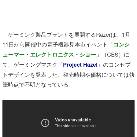
マンガ
女性向け
ゲーミング製品ブランドを展開するRazerは、1月
アプリレビュー
11日から開催中の電子機器見本市イベント
「コンシ
その他
（CES）に
ューマー・エレクトロニクス・ショー」
電ファミニコゲーマーとは？
て、ゲーミングマスク
のコンセプ
「Project Hazel」
トデザインを発表した。発売時期や価格については執
運営：株式会社マレ
筆時点で不明となっている。