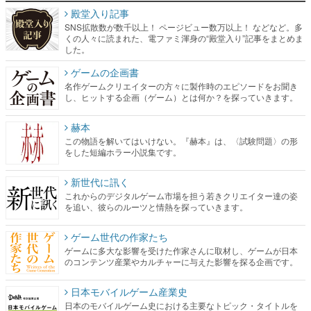
殿堂入り記事
SNS拡散数が数千以上！ ページビュー数万以上！ などなど。多
くの人々に読まれた、電ファミ渾身の“殿堂入り”記事をまとめま
した。
ゲームの企画書
名作ゲームクリエイターの方々に製作時のエピソードをお聞き
し、ヒットする企画（ゲーム）とは何か？を探っていきます。
赫本
この物語を解いてはいけない。『赫本』は、〈試験問題〉の形
をした短編ホラー小説集です。
新世代に訊く
これからのデジタルゲーム市場を担う若きクリエイター達の姿
を追い、彼らのルーツと情熱を探っていきます。
ゲーム世代の作家たち
ゲームに多大な影響を受けた作家さんに取材し、ゲームが日本
のコンテンツ産業やカルチャーに与えた影響を探る企画です。
日本モバイルゲーム産業史
日本のモバイルゲーム史における主要なトピック・タイトルを