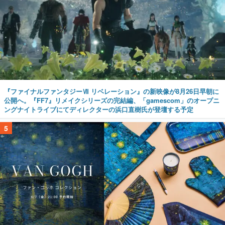
『ファイナルファンタジーⅦ リベレーション』の新映像が8月26日早朝に
公開へ。『FF7』リメイクシリーズの完結編、「gamescom」のオープニ
ングナイトライブにてディレクターの浜口直樹氏が登壇する予定
5