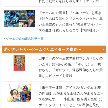
れたこだわりを語り尽くす！【ゲームの企
画書】
【ゲームの企画書】『ペルソナ3』を築き
上げたのは反骨心とリスペクトだった。赤
い企画書のもとに集った“愚連隊”がシリー
ズを生まれ変わらせるまで【橋野桂インタ
ビュー】
ゲームの企画書
の記事一覧
若ゲのいたり〜ゲームクリエイターの青春〜
田中圭一のゲーム業界取材マンガ『若ゲの
いたり』第2巻が発売。『ポケモン』田尻
智さん、『ゼビウス』遠藤雅伸さんらの貴
重なエピソードを収録
【田中圭一連載：アイマス/ガンダム 戦場
の絆 編】わがままな王様のわがままなニー
ズを満たす！──小山順一朗が貫く姿勢に、
ゲームクリエイターとしての矜持を見た