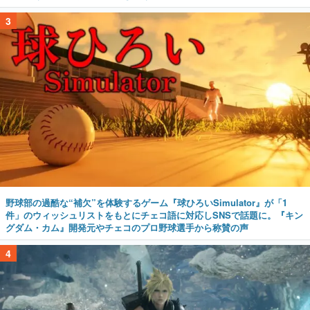
3
野球部の過酷な“補欠”を体験するゲーム『球ひろいSimulator』が「1
件」のウィッシュリストをもとにチェコ語に対応しSNSで話題に。『キン
グダム・カム』開発元やチェコのプロ野球選手から称賛の声
4