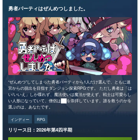
勇者パーティはぜんめつしました。
“ぜんめつ”してしまった勇者パーティから1人だけ選んで、ともに迷
宮からの脱出を目指すダンジョン探索RPGです。 ただし勇者は「は
い/いいえ」しか喋れず、魔法使いは魔法が使えず、戦士は可愛らし
い人形になっていて、僧侶は██を崇拝しています。誰を救うのかを
選ぶのは、あなたです。
インディー
RPG
リリース日：2026年第4四半期