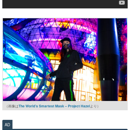
（画像は
The World’s Smartest Mask – Project Hazel
より）
AD