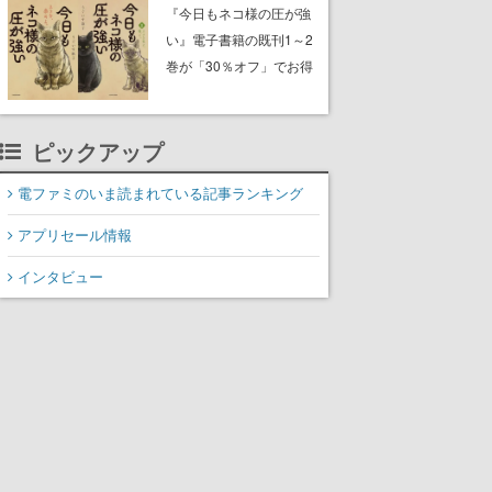
中。ドット絵の大自然
『今日もネコ様の圧が強
で、喧騒を忘れよう
い』電子書籍の既刊1～2
巻が「30％オフ」でお得
に。ジト目でツンツンし
たネコたちと、ネコを溺
愛する人間のすれ違いを
ピックアップ
描く
電ファミのいま読まれている記事ランキング
アプリセール情報
インタビュー