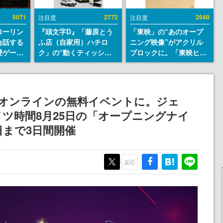
5071
2772
2640
注目度
注目度
ローリン
『頭文字D』「藤原とう
「東映」の“あのオープ
会話する
ふ店（自家用）ハチロ
ニング映像”がアクリル
愛ゲーム
ク」の“動くティッシュ
ブロックに。「東映ヒス
ソウルラ
ケース”が買えるポップ
トリカル グッズコレクシ
。返事に
アップショップが開催
ョン」が8月下旬より発
U
へ。マンガの舞台である
売
群馬の「イオンモール高
すべてオンラインの無料イベントに。ジェ
崎」にて、8月11日から8
ツ時間8月25日の「オープニングナイ
月20日までの期間限定で
開催予定
日まで3日間開催
反応