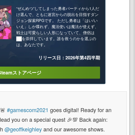
“ぜんめつ”してしまった勇者パーティから1人だ
け選んで、ともに迷宮からの脱出を目指すダン
ジョン探索RPGです。 ただし勇者は「はい/い
いえ」しか喋れず、魔法使いは魔法が使えず、
戦士は可愛らしい人形になっていて、僧侶は
██を崇拝しています。誰を救うのかを選ぶの
は、あなたです。
リリース日：2026年第4四半期
Steamストアページ
 🚨
#gamescom2021
goes digital! Ready for an
lead you on a special quest 🎉💯 Back again:
th
@geoffkeighley
and our awesome shows.