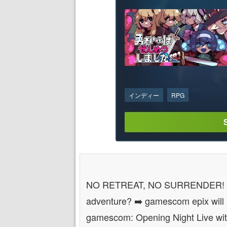
インディー
RPG
NO RETREAT, NO SURRENDER!
adventure? ➡️ gamescom epix will 
gamescom: Opening Night Live wi