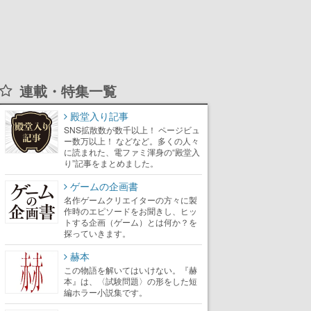
連載・特集一覧
殿堂入り記事
SNS拡散数が数千以上！ ページビュ
ー数万以上！ などなど。多くの人々
に読まれた、電ファミ渾身の“殿堂入
り”記事をまとめました。
ゲームの企画書
名作ゲームクリエイターの方々に製
作時のエピソードをお聞きし、ヒッ
トする企画（ゲーム）とは何か？を
探っていきます。
赫本
この物語を解いてはいけない。『赫
本』は、〈試験問題〉の形をした短
編ホラー小説集です。