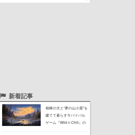
新着記事
相棒の犬と“夢の山小屋”を
建てて暮らすサバイバル
ゲーム『Wild n Chill』の
体験版がSteamで配信