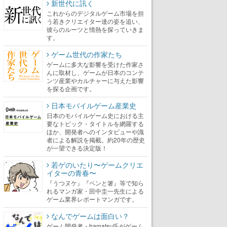
新世代に訊く
これからのデジタルゲーム市場を担
う若きクリエイター達の姿を追い、
彼らのルーツと情熱を探っていきま
す。
ゲーム世代の作家たち
ゲームに多大な影響を受けた作家さ
んに取材し、ゲームが日本のコンテ
ンツ産業やカルチャーに与えた影響
を探る企画です。
日本モバイルゲーム産業史
日本のモバイルゲーム史における主
要なトピック・タイトルを網羅する
ほか、開発者へのインタビューや識
者による解説を掲載。約20年の歴史
が一望できる決定版！
若ゲのいたり〜ゲームクリエ
イターの青春〜
『うつヌケ』『ペンと箸』等で知ら
れるマンガ家・田中圭一先生による
ゲーム業界レポートマンガです。
なんでゲームは面白い？
ゲーム開発者・hamatsu氏がゲーム