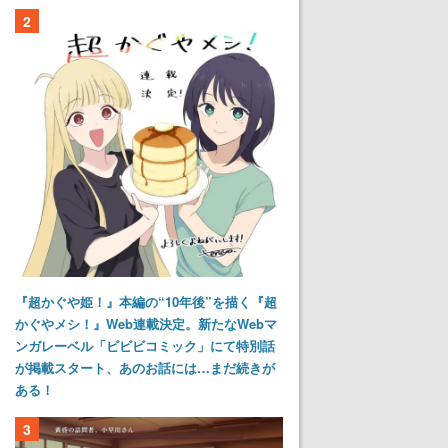
2
『超かぐや姫！』本編の“10年後”を描く『超
かぐやメシ！』Web連載決定。新たなWebマ
ンガレーベル「ビビビコミック」にて特別話
が掲載スタート、あのお話には…まだ続きが
ある！
3