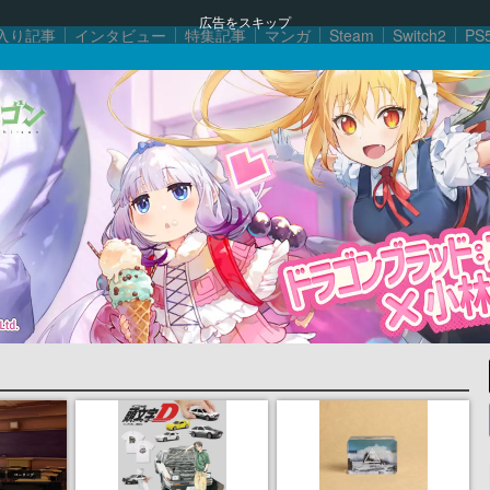
広告をスキップ
入り記事
インタビュー
特集記事
マンガ
Steam
Switch2
PS