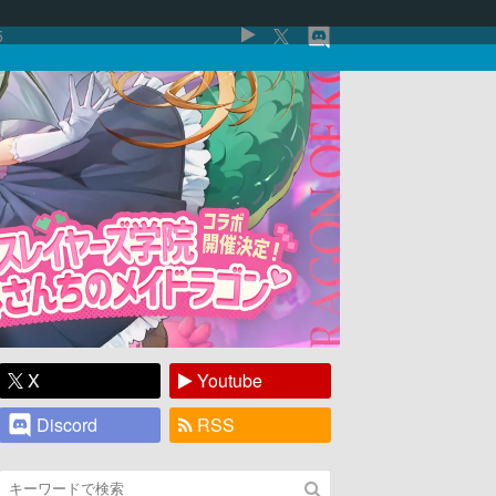
5
X
Youtube
Discord
RSS