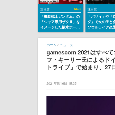
5698
注目度
注目度
『機動戦士ガンダム』の
「パリィ」や「
「シャア専用ザクⅡ」を
グ」で女の子と
イメージした散水ホース
ソウルライク恋
リールが予約開始。本体
『小早川さんは
にはシャアのパーソナル
イク』無料公開
マークやジオン公国軍の
失敗すると「YO
ホーム
ニュース
エンブレム、型式番号な
DIED」
gamescom 2021は
どを配置
フ・キーリー氏によるドイ
トライブ」で始まり、27
2021年5月6日 15:35