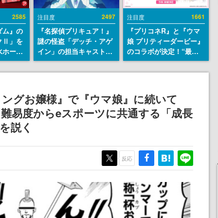
2585
2497
1661
注目度
注目度
ダム』の
『名探偵プリキュア！』
『プリコネR』と『ウマ
クⅡ」を
謎の怪盗「デッチ・アゲ
娘 プリティーダービー』
水ホース
イン」の担当キャストは
のコラボが決定！“最大
始。本体
天﨑滉平さんと判明。
170連無料”の8.5周年キ
ーソナル
『Re:ゼロから始める異
ャンペーンなども発表
公国軍の
世界生活』オットー役、
式番号な
『ヒプノシスマイク』山
ミングお嬢様』で『ウマ娘』に続いて
田三郎役など
難易度からeスポーツに共通する「成長
」を説く
反応