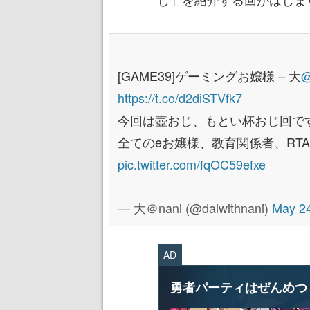
[GAME39]ゲーミングお嬢様 – 大
@
https://t.co/d2diSTVfk7
今回は壺おじ、もとい杯おじ回で
全てのeお嬢様、教育関係者、RT
pic.twitter.com/fqOC59efxe
— 大＠nani (@daiwithnani)
May 24
AD
勇者パーティはぜんめつ