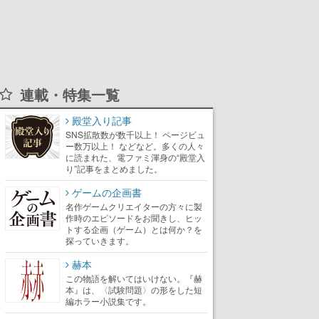
連載・特集一覧
殿堂入り記事
SNS拡散数が数千以上！ ページビュ
ー数万以上！ などなど。多くの人々
に読まれた、電ファミ渾身の“殿堂入
り”記事をまとめました。
ゲームの企画書
名作ゲームクリエイターの方々に製
作時のエピソードをお聞きし、ヒッ
トする企画（ゲーム）とは何か？を
探っていきます。
赫本
この物語を解いてはいけない。『赫
本』は、〈試験問題〉の形をした短
編ホラー小説集です。