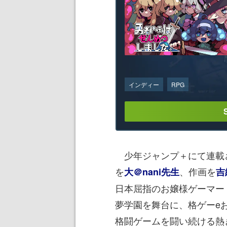
インディー
RPG
少年ジャンプ＋にて連載
を
、作画を
大＠nani先生
吉
日本屈指のお嬢様ゲーマー
夢学園を舞台に、格ゲーe
格闘ゲームを闘い続ける熱