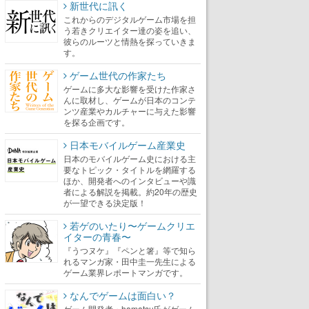
新世代に訊く
これからのデジタルゲーム市場を担
う若きクリエイター達の姿を追い、
彼らのルーツと情熱を探っていきま
す。
ゲーム世代の作家たち
ゲームに多大な影響を受けた作家さ
んに取材し、ゲームが日本のコンテ
ンツ産業やカルチャーに与えた影響
を探る企画です。
日本モバイルゲーム産業史
日本のモバイルゲーム史における主
要なトピック・タイトルを網羅する
ほか、開発者へのインタビューや識
者による解説を掲載。約20年の歴史
が一望できる決定版！
若ゲのいたり〜ゲームクリエ
イターの青春〜
『うつヌケ』『ペンと箸』等で知ら
れるマンガ家・田中圭一先生による
ゲーム業界レポートマンガです。
なんでゲームは面白い？
ゲーム開発者・hamatsu氏がゲーム