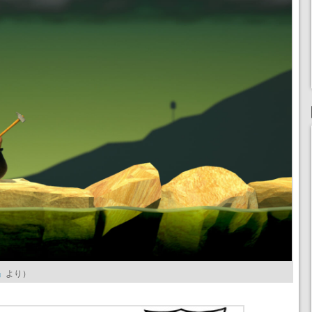
y』
より）