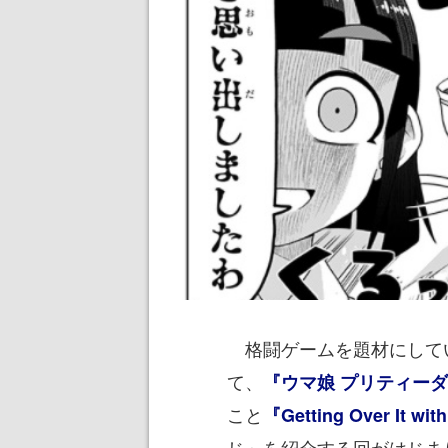
格闘ゲームを題材にしてい
て、
『ウマ娘 プリティー
こと
『Getting Over It wit
じ」を紹介する回がはじま