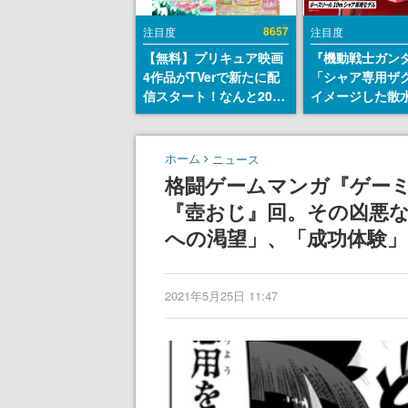
8657
注目度
注目度
【無料】プリキュア映画
『機動戦士ガン
4作品がTVerで新たに配
「シャア専用ザ
信スタート！なんと2018
イメージした散
年～2024年の映画ほぼす
リールが予約開
べてが見放題に、ぶっち
にはシャアのパ
ゃけありえないラインナ
マークやジオン
ホーム
ニュース
ップ
エンブレム、型
格闘ゲームマンガ『ゲー
どを配置
『壺おじ』回。その凶悪な
への渇望」、「成功体験
2021年5月25日 11:47