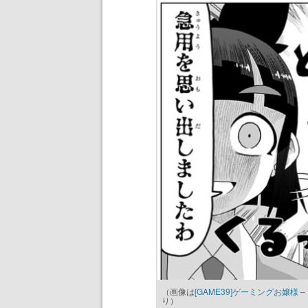
（画像は
[GAME39]ゲーミングお嬢様 
り）