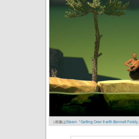
（画像は
Steam『Getting Over It with Bennett Fodd