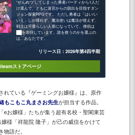
“ぜんめつ”してしまった勇者パーティから1人だ
け選んで、ともに迷宮からの脱出を目指すダン
ジョン探索RPGです。 ただし勇者は「はい/い
いえ」しか喋れず、魔法使いは魔法が使えず、
戦士は可愛らしい人形になっていて、僧侶は
██を崇拝しています。誰を救うのかを選ぶの
は、あなたです。
リリース日：2026年第4四半期
Steamストアページ
されている『ゲーミングお嬢様』は、原作
が担当する作品。
緒もこもこ丸まさお先生
「eお嬢様」たちが集う超有名校・聖閣東芸
お嬢様「祥龍院 隆子」が己の威信をかけて
き物語だ。