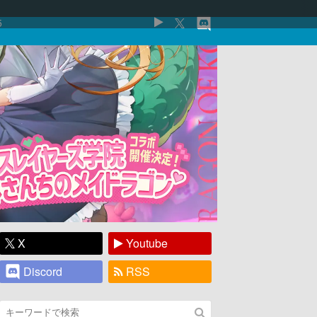
5
X
Youtube
Discord
RSS