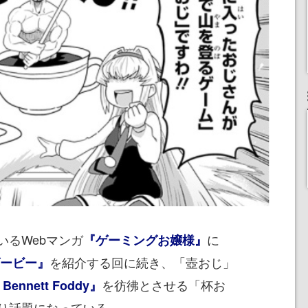
るWebマンガ
に
『ゲーミングお嬢様』
を紹介する回に続き、「壺おじ」
ダービー』
を彷彿とさせる「杯お
h Bennett Foddy』
り話題になっている。