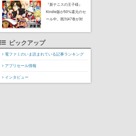
に2027年オープン！
『新テニスの王子様』
ScottGamesとの共同開
Kindle版が50%還元のセ
発、食事だけでなくステ
ール中。既刊47巻が対
ージショーや没入型のホ
象、最終巻の発売前にお
ラー体験も楽しめる
得にまとめ買いするチャ
ンス
ピックアップ
電ファミのいま読まれている記事ランキング
アプリセール情報
インタビュー