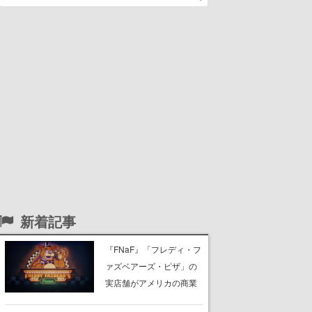
新着記事
『FNaF』「フレディ・フ
ァズベアーズ・ピザ」の
実店舗がアメリカの商業
施設「American Dream」