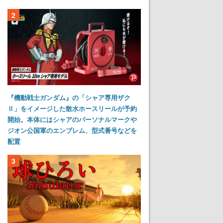
2
『機動戦士ガンダム』の「シャア専用ザク
Ⅱ」をイメージした散水ホースリールが予約
開始。本体にはシャアのパーソナルマークや
ジオン公国軍のエンブレム、型式番号などを
配置
3