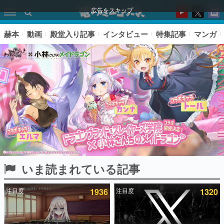
広告をスキップ
赫本
動画
殿堂入り記事
インタビュー
特集記事
マンガ
いま読まれている記事
ピックアップ
注目度
1936
注目度
1320
電ファミのいま読まれている記事ランキング
アプリセール情報