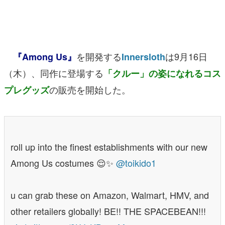
マンガ
女性向け
を開発する
は9月16日
『Among Us』
Innersloth
アプリレビュー
（木）、同作に登場する
「クルー」の姿になれるコス
その他
の販売を開始した。
プレグッズ
電ファミニコゲーマーとは？
運営：株式会社マレ
roll up into the finest establishments with our new
Among Us costumes 😌✨
@toikido1
u can grab these on Amazon, Walmart, HMV, and
other retailers globally! BE!! THE SPACEBEAN!!!