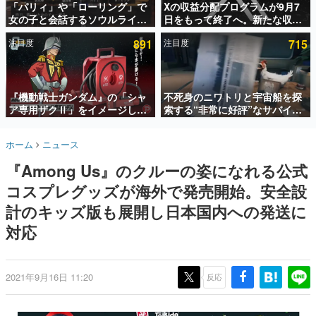
「パリィ」や「ローリング」で
Xの収益分配プログラムが9月7
女の子と会話するソウルライク
日をもって終了へ。新たな収益
インタビュー
恋愛ゲーム『小早川さんはソウ
化制度「Original Content
注目度
891
注目度
715
ルライク』無料公開。返事に失
Rewards Program」を発表
連載・特集一覧
敗すると「YOU DIED」
殿堂入り記事
SNS拡散数が数千以上！ ページビュー数万以上！ などな
『機動戦士ガンダム』の「シャ
不死身のニワトリと宇宙船を探
ど。多くの人々に読まれた、電ファミ渾身の“殿堂入り”記
ア専用ザクⅡ」をイメージした
索する“非常に好評”なサバイバ
事をまとめました。
散水ホースリールが予約開始。
ルゲーム『Breathedge』が無
本体にはシャアのパーソナルマ
料で配布中。入手できる期間は8
ゲームの企画書
ホーム
ニュース
ークやジオン公国軍のエンブレ
月10日まで
名作ゲームクリエイターの方々に製作時のエピソードをお
聞きし、ヒットする企画（ゲーム）とは何か？を探ってい
ム、型式番号などを配置
『Among Us』のクルーの姿になれる公式
きます。
コスプレグッズが海外で発売開始。安全設
赫本
この物語を解いてはいけない。『赫本』は、〈試験問題〉
計のキッズ版も展開し日本国内への発送に
の形をした短編ホラー小説集です。
対応
新世代に訊く
これからのデジタルゲーム市場を担う若きクリエイター達
の姿を追い、彼らのルーツと情熱を探っていきます。
2021年9月16日 11:20
反応
ゲーム世代の作家たち
ゲームに多大な影響を受けた作家さんに取材し、ゲームが