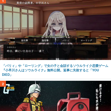
1
「パリィ」や「ローリング」で女の子と会話するソウルライク恋愛ゲーム
『小早川さんはソウルライク』無料公開。返事に失敗すると「YOU
DIED」
2