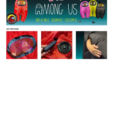
日本のコンテンツ産業やカルチャーに与えた影響を探る企
画です。
日本モバイルゲーム産業史
日本のモバイルゲーム史における主要なトピック・タイト
ルを網羅するほか、開発者へのインタビューや識者による
解説を掲載。約20年の歴史が一望できる決定版！
若ゲのいたり〜ゲームクリエイターの青春〜
『うつヌケ』『ペンと箸』等で知られるマンガ家・田中圭
一先生によるゲーム業界レポートマンガです。
なんでゲームは面白い？
ゲーム開発者・hamatsu氏がゲームの魅力を画面や操作の
具体的な形から解き明かしていく、硬派で骨太な評論連載
です。
ゲームが変えた日本語
「経験値」「裏技」「ラスボス」… ゲームにまつわる言葉
の起源や用法の変遷を、コンピューター文化史研究家・タ
イニーP氏が徹底調査。
カテゴリ
特集記事