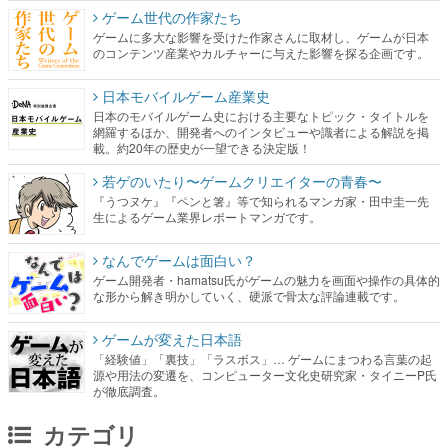
ゲーム世代の作家たち
ゲームに多大な影響を受けた作家さんに取材し、ゲームが日本
のコンテンツ産業やカルチャーに与えた影響を探る企画です。
日本モバイルゲーム産業史
日本のモバイルゲーム史における主要なトピック・タイトルを
網羅するほか、開発者へのインタビューや識者による解説を掲
載。約20年の歴史が一望できる決定版！
若ゲのいたり〜ゲームクリエイターの青春〜
『うつヌケ』『ペンと箸』等で知られるマンガ家・田中圭一先
生によるゲーム業界レポートマンガです。
なんでゲームは面白い？
ゲーム開発者・hamatsu氏がゲームの魅力を画面や操作の具体的
な形から解き明かしていく、硬派で骨太な評論連載です。
ゲームが変えた日本語
「経験値」「裏技」「ラスボス」… ゲームにまつわる言葉の起
源や用法の変遷を、コンピューター文化史研究家・タイニーP氏
が徹底調査。
カテゴリ