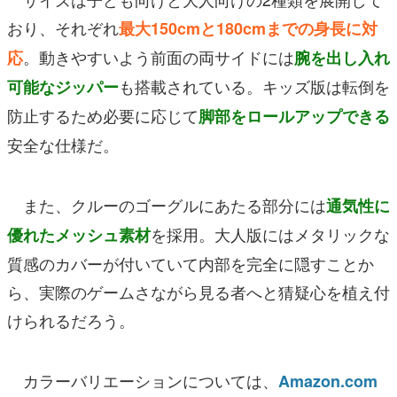
おり、それぞれ
最大150cmと180cmまでの身長に対
。動きやすいよう前面の両サイドには
応
腕を出し入れ
も搭載されている。キッズ版は転倒を
可能なジッパー
防止するため必要に応じて
脚部をロールアップできる
安全な仕様だ。
また、クルーのゴーグルにあたる部分には
通気性に
を採用。大人版にはメタリックな
優れたメッシュ素材
質感のカバーが付いていて内部を完全に隠すことか
ら、実際のゲームさながら見る者へと猜疑心を植え付
けられるだろう。
カラーバリエーションについては、
Amazon.com