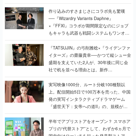
作り込みのすさまじさにコラボ先も驚嘆
──『Wizardry Variants Daphne』
×『FFXI』コラボが期間限定なのにジョブ
もキャラも武器も戦闘システムもワンオフ
で作り込まれた理由を両ディレクターに聞
く
『TATSUJIN』の弓削雅稔×『ライデンファ
イターズ』の齋藤貴幸──かつて縦シュー全
盛期を支えていた2人が、30年後に同じ会
社で机を並べる理由とは。新作
『TATSUJIN EXTREME』で初タッグを組
んだレジェンド2人に訊く開発秘話
実写映像1000分、ルート分岐100種類以
上。配信開始5日で100万本を売った、中国
発の実写インタラクティブドラマゲーム
『盛世天下：女帝への道II』の、規模が違
うこだわりをプロデューサーに聞いた
半年でアプリストアをオープン？ スマホア
プリの“代替ストア”として、わずか6ヵ月で
国内向けローンチを行った発見型ストア