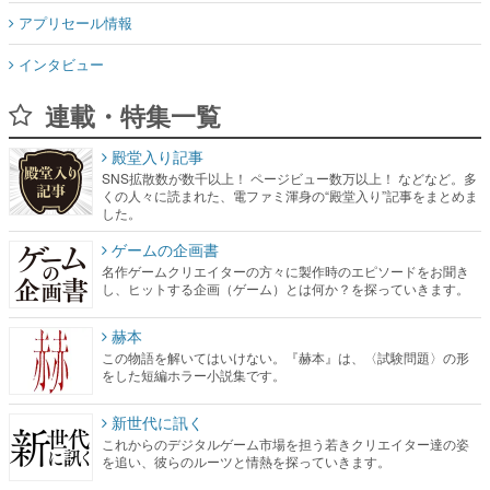
アプリセール情報
インタビュー
連載・特集一覧
殿堂入り記事
SNS拡散数が数千以上！ ページビュー数万以上！ などなど。多
くの人々に読まれた、電ファミ渾身の“殿堂入り”記事をまとめま
した。
ゲームの企画書
名作ゲームクリエイターの方々に製作時のエピソードをお聞き
し、ヒットする企画（ゲーム）とは何か？を探っていきます。
赫本
この物語を解いてはいけない。『赫本』は、〈試験問題〉の形
をした短編ホラー小説集です。
新世代に訊く
これからのデジタルゲーム市場を担う若きクリエイター達の姿
を追い、彼らのルーツと情熱を探っていきます。