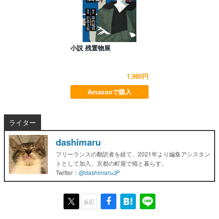
小説 残置物展
1,980円
Amazonで購入
ライター
dashimaru
フリーランスの翻訳者を経て、2021年より編集アシスタン
トとして加入。京都の町屋で猫と暮らす。
Twitter：
@dashimaruJP
反応