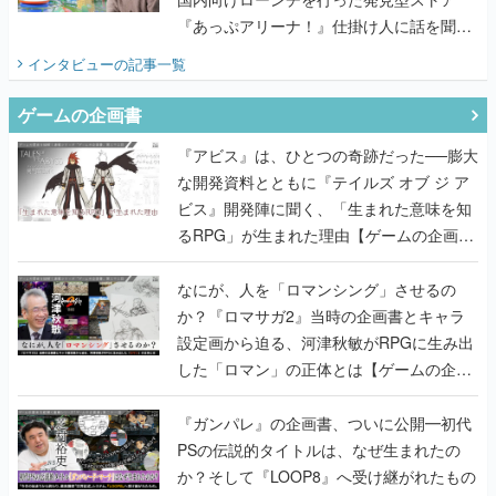
『あっぷアリーナ！』仕掛け人に話を聞い
てみた
インタビュー
の記事一覧
ゲームの企画書
『アビス』は、ひとつの奇跡だった──膨大
な開発資料とともに『テイルズ オブ ジ ア
ビス』開発陣に聞く、「生まれた意味を知
るRPG」が生まれた理由【ゲームの企画
書】
なにが、人を「ロマンシング」させるの
か？『ロマサガ2』当時の企画書とキャラ
設定画から迫る、河津秋敏がRPGに生み出
した「ロマン」の正体とは【ゲームの企画
書】
『ガンパレ』の企画書、ついに公開━初代
PSの伝説的タイトルは、なぜ生まれたの
か？そして『LOOP8』へ受け継がれたもの