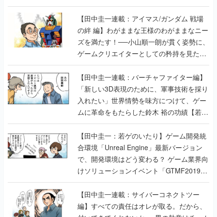
【田中圭一連載：アイマス/ガンダム 戦場
の絆 編】わがままな王様のわがままなニー
ズを満たす！──小山順一朗が貫く姿勢に、
ゲームクリエイターとしての矜持を見た
【若ゲのいたり最終回】
【田中圭一連載：バーチャファイター編】
「新しい3D表現のために、軍事技術を採り
入れたい」世界情勢を味方につけて、ゲー
ムに革命をもたらした鈴木 裕の功績【若ゲ
のいたり】
【田中圭一：若ゲのいたり】ゲーム開発統
合環境「Unreal Engine」最新バージョン
で、開発環境はどう変わる？ ゲーム業界向
けソリューションイベント「GTMF2019」
に行って、より理解を深めよう【PR】
【田中圭一連載：サイバーコネクトツー
編】すべての責任はオレが取る。だから、