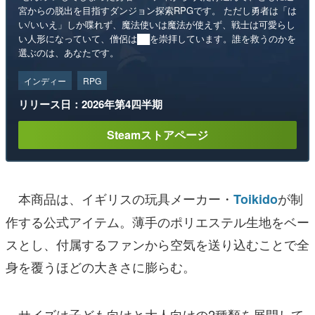
宮からの脱出を目指すダンジョン探索RPGです。 ただし勇者は「は
い/いいえ」しか喋れず、魔法使いは魔法が使えず、戦士は可愛らし
い人形になっていて、僧侶は██を崇拝しています。誰を救うのかを
選ぶのは、あなたです。
インディー
RPG
リリース日：2026年第4四半期
Steamストアページ
本商品は、イギリスの玩具メーカー・
が制
Toikido
作する公式アイテム。薄手のポリエステル生地をベー
スとし、付属するファンから空気を送り込むことで全
身を覆うほどの大きさに膨らむ。
サイズは子ども向けと大人向けの2種類を展開して