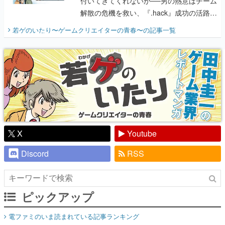
付いてきてくれないか──男の熱意はチーム
解散の危機を救い、『.hack』成功の活路を
開く。業界の快男児・松山 洋に流れる血は
若ゲのいたり〜ゲームクリエイターの青春〜
の記事一覧
『少年ジャンプ』色だった【若ゲのいた
り】
X
Youtube
Discord
RSS
ピックアップ
電ファミのいま読まれている記事ランキング