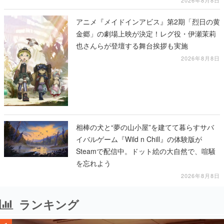
2026年8月8日
アニメ『メイドインアビス』第2期「烈日の黄
金郷」の劇場上映が決定！レグ役・伊瀬茉莉
也さんらが登壇する舞台挨拶も実施
2026年8月8日
相棒の犬と“夢の山小屋”を建てて暮らすサバ
イバルゲーム『Wild n Chill』の体験版が
Steamで配信中。ドット絵の大自然で、喧騒
を忘れよう
2026年8月8日
ランキング