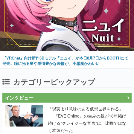
『VRChat』向け新作3Dモデル「ニュイ」が本日8月7日からBOOTHにて
発売。瞳に光る星や感情豊かな表情が、小悪魔かわいい
カテゴリーピックアップ
インタビュー
「現実より意味のある仮想世界を作る」
──『EVE Online』の生みの親が18年掲げ
続ける”クレイジーな宣言”は、比喩ではな
く本気だった