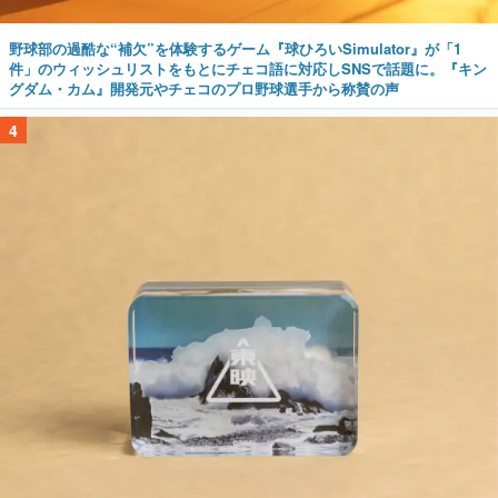
野球部の過酷な“補欠”を体験するゲーム『球ひろいSimulator』が「1
件」のウィッシュリストをもとにチェコ語に対応しSNSで話題に。『キン
グダム・カム』開発元やチェコのプロ野球選手から称賛の声
4