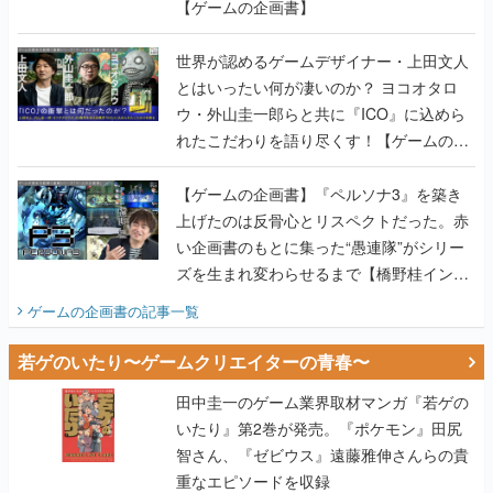
【ゲームの企画書】
世界が認めるゲームデザイナー・上田文人
とはいったい何が凄いのか？ ヨコオタロ
ウ・外山圭一郎らと共に『ICO』に込めら
れたこだわりを語り尽くす！【ゲームの企
画書】
【ゲームの企画書】『ペルソナ3』を築き
上げたのは反骨心とリスペクトだった。赤
い企画書のもとに集った“愚連隊”がシリー
ズを生まれ変わらせるまで【橋野桂インタ
ビュー】
ゲームの企画書
の記事一覧
若ゲのいたり〜ゲームクリエイターの青春〜
田中圭一のゲーム業界取材マンガ『若ゲの
いたり』第2巻が発売。『ポケモン』田尻
智さん、『ゼビウス』遠藤雅伸さんらの貴
重なエピソードを収録