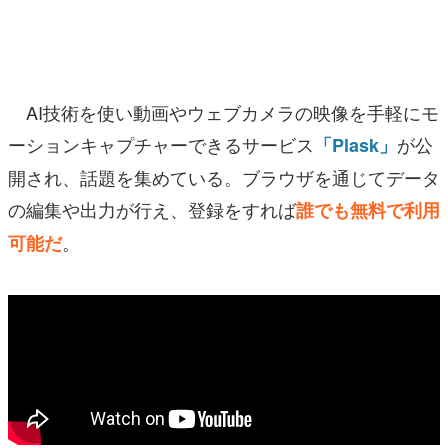
マンガ
女性向け
AI技術を使い動画やウェブカメラの映像を手軽にモ
アプリレビュー
ーションキャプチャーできるサービス
が公
「Plask」
その他
開され、話題を集めている。ブラウザを通じてデータ
電ファミニコゲーマーとは？
の編集や出力が行え、登録をすれば
誰でも無料で利用
。
可能だ
運営：株式会社マレ