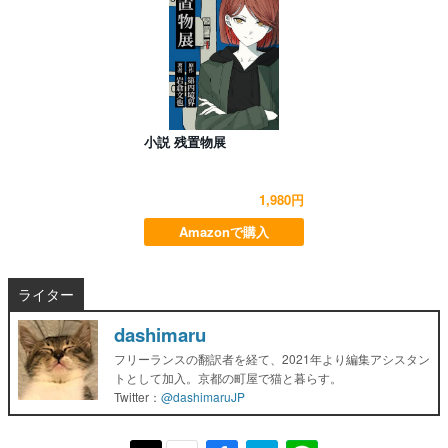
小説 残置物展
1,980円
Amazonで購入
ライター
dashimaru
フリーランスの翻訳者を経て、2021年より編集アシスタン
トとして加入。京都の町屋で猫と暮らす。
Twitter：
@dashimaruJP