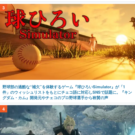
3
野球部の過酷な“補欠”を体験するゲーム『球ひろいSimulator』が「1
件」のウィッシュリストをもとにチェコ語に対応しSNSで話題に。『キン
グダム・カム』開発元やチェコのプロ野球選手から称賛の声
4