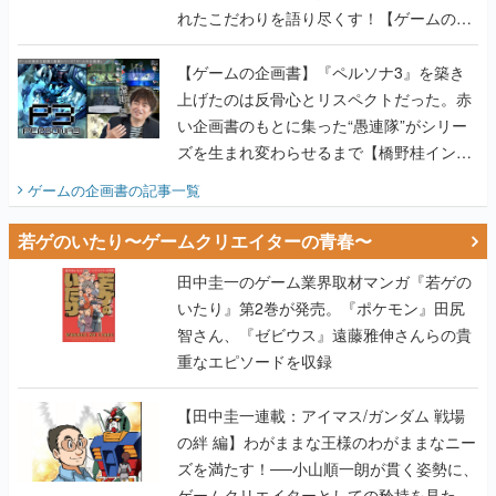
れたこだわりを語り尽くす！【ゲームの企
画書】
【ゲームの企画書】『ペルソナ3』を築き
上げたのは反骨心とリスペクトだった。赤
い企画書のもとに集った“愚連隊”がシリー
ズを生まれ変わらせるまで【橋野桂インタ
ビュー】
ゲームの企画書
の記事一覧
若ゲのいたり〜ゲームクリエイターの青春〜
田中圭一のゲーム業界取材マンガ『若ゲの
いたり』第2巻が発売。『ポケモン』田尻
智さん、『ゼビウス』遠藤雅伸さんらの貴
重なエピソードを収録
【田中圭一連載：アイマス/ガンダム 戦場
の絆 編】わがままな王様のわがままなニー
ズを満たす！──小山順一朗が貫く姿勢に、
ゲームクリエイターとしての矜持を見た