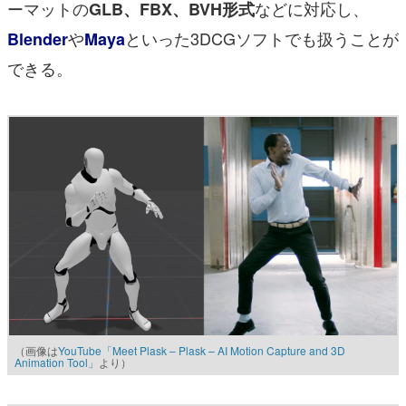
ーマットの
などに対応し、
GLB、FBX、BVH形式
や
といった3DCGソフトでも扱うことが
Blender
Maya
できる。
（画像は
YouTube「Meet Plask – Plask – AI Motion Capture and 3D
Animation Tool」
より）