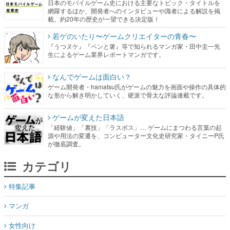
日本のモバイルゲーム史における主要なトピック・タイトルを
網羅するほか、開発者へのインタビューや識者による解説を掲
載。約20年の歴史が一望できる決定版！
若ゲのいたり〜ゲームクリエイターの青春〜
『うつヌケ』『ペンと箸』等で知られるマンガ家・田中圭一先
生によるゲーム業界レポートマンガです。
なんでゲームは面白い？
ゲーム開発者・hamatsu氏がゲームの魅力を画面や操作の具体的
な形から解き明かしていく、硬派で骨太な評論連載です。
ゲームが変えた日本語
「経験値」「裏技」「ラスボス」… ゲームにまつわる言葉の起
源や用法の変遷を、コンピューター文化史研究家・タイニーP氏
が徹底調査。
カテゴリ
特集記事
マンガ
女性向け