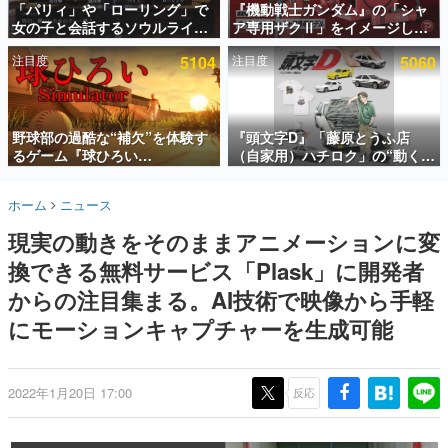
「パリィ」や「ローリング」で
『機動戦士ガンダム』の「シャ
女の子と会話するソウルライク
ア専用ザクⅡ」をイメージした
インタビュー
恋愛ゲーム『小早川さんはソウ
散水ホースリールが予約開始。
注目度
5104
注目度
5060
ルライク』無料公開。返事に失
本体にはシャアのパーソナルマ
連載・特集一覧
敗すると「YOU DIED」
ークやジオン公国軍のエンブレ
ム、型式番号などを配置
殿堂入り記事
SNS拡散数が数千以上！ ページビュー数万以上！ などな
野球部の過酷な“補欠”を体験す
『頭文字D』「藤原とうふ店
ど。多くの人々に読まれた、電ファミ渾身の“殿堂入り”記
るゲーム『球ひろい
（自家用）ハチロク」の“動くテ
事をまとめました。
Simulator』が「1件」のウィッ
ィッシュケース”が買えるポップ
シュリストをもとにチェコ語に
アップショップが開催へ。マン
ゲームの企画書
ホーム
ニュース
対応しSNSで話題に。『キング
ガの舞台である群馬の「イオン
名作ゲームクリエイターの方々に製作時のエピソードをお
聞きし、ヒットする企画（ゲーム）とは何か？を探ってい
ダム・カム』開発元やチェコの
モール高崎」にて、8月11日か
現実の動きをそのままアニメーションに変
きます。
プロ野球選手から称賛の声
ら8月20日までの期間限定で開
催予定
換できる無料サービス「Plask」に開発者
赫本
この物語を解いてはいけない。『赫本』は、〈試験問題〉
からの注目集まる。AI技術で映像から手軽
の形をした短編ホラー小説集です。
にモーションキャプチャーを生成可能
新世代に訊く
これからのデジタルゲーム市場を担う若きクリエイター達
の姿を追い、彼らのルーツと情熱を探っていきます。
2022年1月20日 17:00
反応
ゲーム世代の作家たち
ゲームに多大な影響を受けた作家さんに取材し、ゲームが