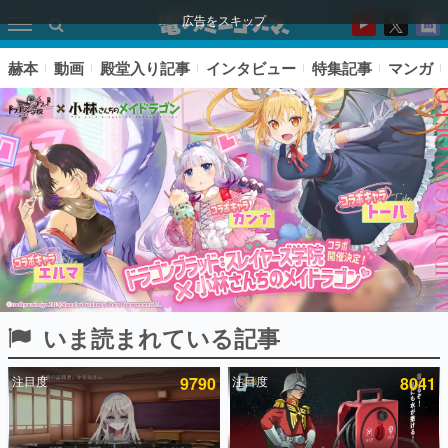
広告をスキップ
赫本
動画
殿堂入り記事
インタビュー
特集記事
マンガ
いま読まれている記事
ピックアップ
注目度
9790
注目度
8041
電ファミのいま読まれている記事ランキング
アプリセール情報