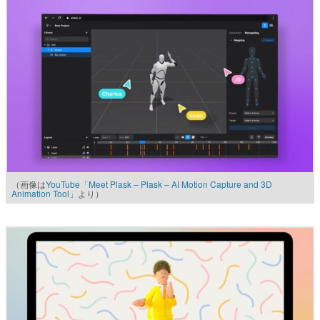
（画像は
YouTube「Meet Plask – Plask – AI Motion Capture and 3D
Animation Tool」
より）