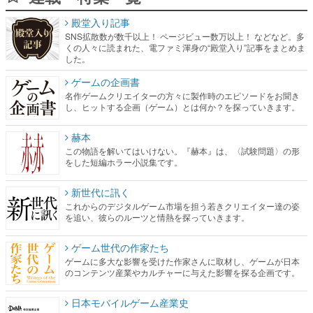
殿堂入り記事
SNS拡散数が数千以上！ ページビュー数万以上！ などなど。多
くの人々に読まれた、電ファミ渾身の“殿堂入り”記事をまとめま
した。
ゲームの企画書
名作ゲームクリエイターの方々に製作時のエピソードをお聞き
し、ヒットする企画（ゲーム）とは何か？を探っていきます。
赫本
この物語を解いてはいけない。『赫本』は、〈試験問題〉の形
をした短編ホラー小説集です。
新世代に訊く
これからのデジタルゲーム市場を担う若きクリエイター達の姿
を追い、彼らのルーツと情熱を探っていきます。
ゲーム世代の作家たち
ゲームに多大な影響を受けた作家さんに取材し、ゲームが日本
のコンテンツ産業やカルチャーに与えた影響を探る企画です。
日本モバイルゲーム産業史