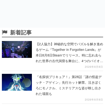
新着記事
【2人協力】神秘的な空間でパズルを解き進め
るゲーム『Together in Forgotten Lands』が
本日8月8日Steamでリリース。時に忘れ去ら
れた世界の古代洞窟を舞台に、4つのバイオー
ムを探索しながら脱出を目指す
2026年8月8日
『名探偵プリキュア！』第28話「謎の怪盗デ
ッチ・アゲイン」先行カット解禁。泣きぼく
ろにモノクル、ミステリアスな姿が映し出さ
れた場面も
2026年8月8日