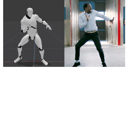
日本のコンテンツ産業やカルチャーに与えた影響を探る企
画です。
日本モバイルゲーム産業史
日本のモバイルゲーム史における主要なトピック・タイト
ルを網羅するほか、開発者へのインタビューや識者による
解説を掲載。約20年の歴史が一望できる決定版！
若ゲのいたり〜ゲームクリエイターの青春〜
『うつヌケ』『ペンと箸』等で知られるマンガ家・田中圭
一先生によるゲーム業界レポートマンガです。
なんでゲームは面白い？
ゲーム開発者・hamatsu氏がゲームの魅力を画面や操作の
具体的な形から解き明かしていく、硬派で骨太な評論連載
です。
ゲームが変えた日本語
「経験値」「裏技」「ラスボス」… ゲームにまつわる言葉
の起源や用法の変遷を、コンピューター文化史研究家・タ
イニーP氏が徹底調査。
カテゴリ
特集記事