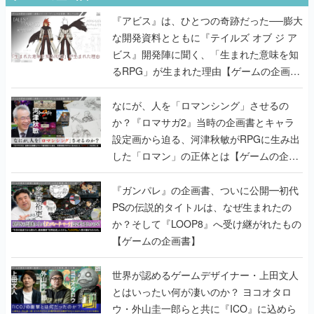
『アビス』は、ひとつの奇跡だった──膨大
な開発資料とともに『テイルズ オブ ジ ア
ビス』開発陣に聞く、「生まれた意味を知
るRPG」が生まれた理由【ゲームの企画
書】
なにが、人を「ロマンシング」させるの
か？『ロマサガ2』当時の企画書とキャラ
設定画から迫る、河津秋敏がRPGに生み出
した「ロマン」の正体とは【ゲームの企画
書】
『ガンパレ』の企画書、ついに公開━初代
PSの伝説的タイトルは、なぜ生まれたの
か？そして『LOOP8』へ受け継がれたもの
【ゲームの企画書】
世界が認めるゲームデザイナー・上田文人
とはいったい何が凄いのか？ ヨコオタロ
ウ・外山圭一郎らと共に『ICO』に込めら