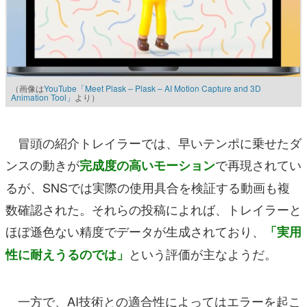
（画像は
YouTube「Meet Plask – Plask – AI Motion Capture and 3D
Animation Tool」
より）
冒頭の紹介トレイラーでは、早いテンポに乗せたダ
ンスの動きが
で再現されてい
完成度の高いモーション
るが、SNSでは実際の使用具合を検証する動画も複
数確認された。それらの投稿によれば、トレイラーと
ほぼ遜色ない精度でデータが生成されており、
「実用
という評価が主なようだ
。
性に耐えうるのでは」
一方で、AI技術との適合性によってはエラーを起こ