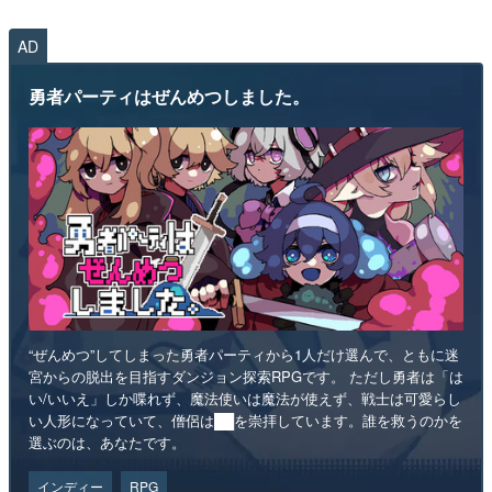
AD
勇者パーティはぜんめつしました。
“ぜんめつ”してしまった勇者パーティから1人だけ選んで、ともに迷
宮からの脱出を目指すダンジョン探索RPGです。 ただし勇者は「は
い/いいえ」しか喋れず、魔法使いは魔法が使えず、戦士は可愛らし
い人形になっていて、僧侶は██を崇拝しています。誰を救うのかを
選ぶのは、あなたです。
インディー
RPG