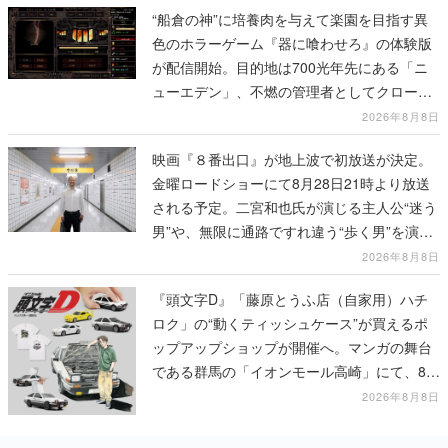
“船倉の神”に培養肉を与えて楽園を目指す異
色のホラーゲーム『器に喰わせろ』の体験版
が配信開始。目的地は700光年先にある「ニ
ューエデン」、不燃の管理者としてクローン
人間を増やし、加工して神に捧げる
2026年8月8日
映画『８番出口』が地上波で初放送が決定。
金曜ロードショーにて8月28日21時より放送
される予定。二宮和也氏が演じる主人公“迷う
男”や、無限に通路ですれ違う“歩く男”を演じ
る河内大和氏の迫真の演技は必見
2026年8月8日
『頭文字D』「藤原とうふ店（自家用）ハチ
ロク」の“動くティッシュケース”が買えるポ
ップアップショップが開催へ。マンガの舞台
である群馬の「イオンモール高崎」にて、8月
11日から8月20日までの期間限定で開催予定
2026年8月8日