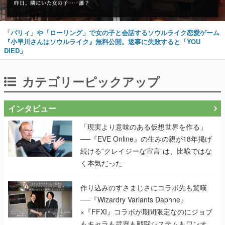
「パリィ」や「ローリング」で女の子と会話するソウルライク恋愛ゲーム
『小早川さんはソウルライク』無料公開。返事に失敗すると「YOU
DIED」
カテゴリーピックアップ
インタビュー
「現実より意味のある仮想世界を作る」
──『EVE Online』の生みの親が18年掲げ
続ける”クレイジーな宣言”は、比喩ではな
く本気だった
作り込みのすさまじさにコラボ先も驚嘆
──『Wizardry Variants Daphne』
×『FFXI』コラボが期間限定なのにジョブ
もキャラも武器も戦闘システムもワンオフ