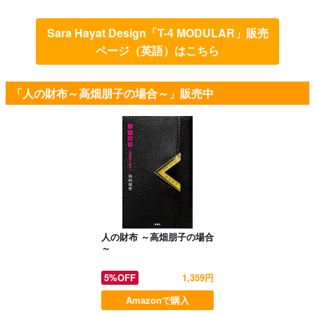
Sara Hayat Design「T-4 MODULAR」販売
ページ（英語）はこちら
「人の財布～高畑朋子の場合～」販売中
人の財布 ～高畑朋子の場合
～
5%OFF
1,359円
Amazonで購入