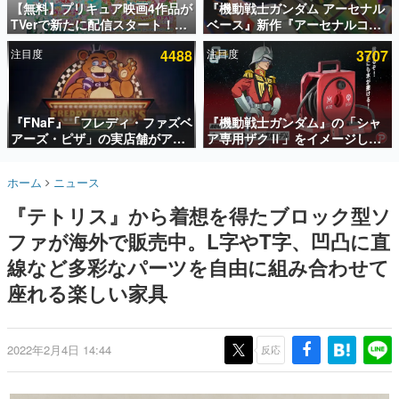
【無料】プリキュア映画4作品が
『機動戦士ガンダム アーセナル
TVerで新たに配信スタート！な
ベース』新作『アーセナルコマ
インタビュー
んと2018年～2024年の映画ほぼ
ンダー』発表！8月28日からオ
注目度
4488
注目度
3707
すべてが見放題に、ぶっちゃけ
ープンベータテスト開催、2027
連載・特集一覧
ありえないラインナップ
年2月下旬に稼働予定
殿堂入り記事
SNS拡散数が数千以上！ ページビュー数万以上！ などな
『FNaF』「フレディ・ファズベ
『機動戦士ガンダム』の「シャ
ど。多くの人々に読まれた、電ファミ渾身の“殿堂入り”記
アーズ・ピザ」の実店舗がアメ
ア専用ザクⅡ」をイメージした
事をまとめました。
リカの商業施設「American
散水ホースリールが予約開始。
Dream」に2027年オープン！
本体にはシャアのパーソナルマ
ゲームの企画書
ホーム
ニュース
ScottGamesとの共同開発、食
ークやジオン公国軍のエンブレ
名作ゲームクリエイターの方々に製作時のエピソードをお
聞きし、ヒットする企画（ゲーム）とは何か？を探ってい
事だけでなくステージショーや
ム、型式番号などを配置
『テトリス』から着想を得たブロック型ソ
きます。
没入型のホラー体験も楽しめる
ファが海外で販売中。L字やT字、凹凸に直
赫本
この物語を解いてはいけない。『赫本』は、〈試験問題〉
線など多彩なパーツを自由に組み合わせて
の形をした短編ホラー小説集です。
座れる楽しい家具
新世代に訊く
これからのデジタルゲーム市場を担う若きクリエイター達
の姿を追い、彼らのルーツと情熱を探っていきます。
2022年2月4日 14:44
反応
ゲーム世代の作家たち
ゲームに多大な影響を受けた作家さんに取材し、ゲームが