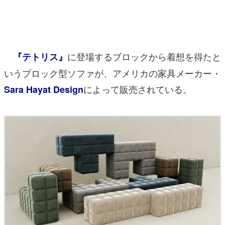
マンガ
女性向け
に登場するブロックから着想を得たと
『テトリス』
アプリレビュー
いうブロック型ソファが、アメリカの家具メーカー・
その他
によって販売されている。
Sara Hayat Design
電ファミニコゲーマーとは？
運営：株式会社マレ