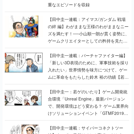
重なエピソードを収録
【田中圭一連載：アイマス/ガンダム 戦場
の絆 編】わがままな王様のわがままなニー
ズを満たす！──小山順一朗が貫く姿勢に、
ゲームクリエイターとしての矜持を見た
【若ゲのいたり最終回】
【田中圭一連載：バーチャファイター編】
「新しい3D表現のために、軍事技術を採り
入れたい」世界情勢を味方につけて、ゲー
ムに革命をもたらした鈴木 裕の功績【若ゲ
のいたり】
【田中圭一：若ゲのいたり】ゲーム開発統
合環境「Unreal Engine」最新バージョン
で、開発環境はどう変わる？ ゲーム業界向
けソリューションイベント「GTMF2019」
に行って、より理解を深めよう【PR】
【田中圭一連載：サイバーコネクトツー