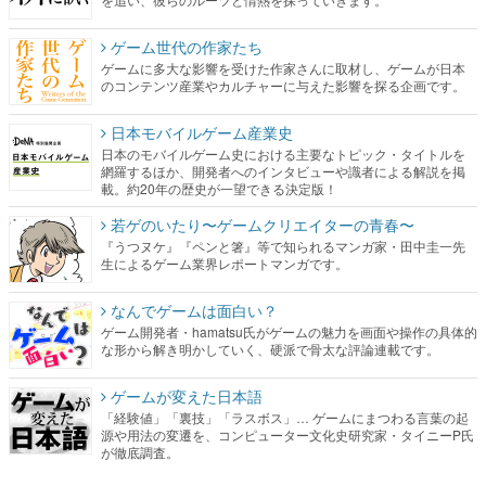
ゲーム世代の作家たち
ゲームに多大な影響を受けた作家さんに取材し、ゲームが日本
のコンテンツ産業やカルチャーに与えた影響を探る企画です。
日本モバイルゲーム産業史
日本のモバイルゲーム史における主要なトピック・タイトルを
網羅するほか、開発者へのインタビューや識者による解説を掲
載。約20年の歴史が一望できる決定版！
若ゲのいたり〜ゲームクリエイターの青春〜
『うつヌケ』『ペンと箸』等で知られるマンガ家・田中圭一先
生によるゲーム業界レポートマンガです。
なんでゲームは面白い？
ゲーム開発者・hamatsu氏がゲームの魅力を画面や操作の具体的
な形から解き明かしていく、硬派で骨太な評論連載です。
ゲームが変えた日本語
「経験値」「裏技」「ラスボス」… ゲームにまつわる言葉の起
源や用法の変遷を、コンピューター文化史研究家・タイニーP氏
が徹底調査。