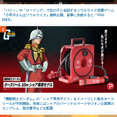
「パリィ」や「ローリング」で女の子と会話するソウルライク恋愛ゲーム
『小早川さんはソウルライク』無料公開。返事に失敗すると「YOU
DIED」
2
『機動戦士ガンダム』の「シャア専用ザクⅡ」をイメージした散水ホース
リールが予約開始。本体にはシャアのパーソナルマークやジオン公国軍の
エンブレム、型式番号などを配置