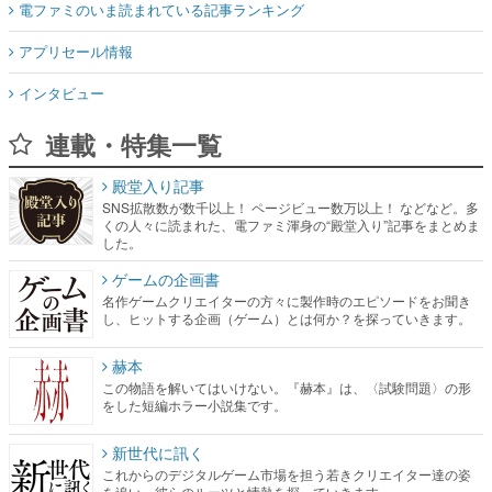
電ファミのいま読まれている記事ランキング
アプリセール情報
インタビュー
連載・特集一覧
殿堂入り記事
SNS拡散数が数千以上！ ページビュー数万以上！ などなど。多
くの人々に読まれた、電ファミ渾身の“殿堂入り”記事をまとめま
した。
ゲームの企画書
名作ゲームクリエイターの方々に製作時のエピソードをお聞き
し、ヒットする企画（ゲーム）とは何か？を探っていきます。
赫本
この物語を解いてはいけない。『赫本』は、〈試験問題〉の形
をした短編ホラー小説集です。
新世代に訊く
これからのデジタルゲーム市場を担う若きクリエイター達の姿
を追い、彼らのルーツと情熱を探っていきます。