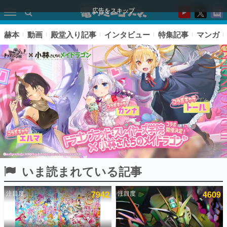
広告をスキップ
赫本
動画
殿堂入り記事
インタビュー
特集記事
マンガ
いま読まれている記事
ピックアップ
注目度
7942
注目度
4609
電ファミのいま読まれている記事ランキング
アプリセール情報