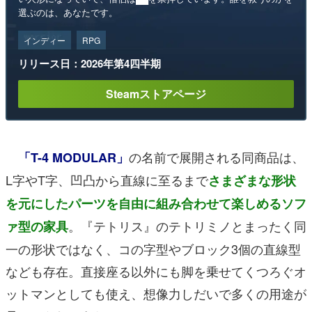
選ぶのは、あなたです。
インディー
RPG
リリース日：2026年第4四半期
Steamストアページ
の名前で展開される同商品は、
「T-4 MODULAR」
L字やT字、凹凸から直線に至るまで
さまざまな形状
を元にしたパーツを自由に組み合わせて楽しめるソフ
。『テトリス』のテトリミノとまったく同
ァ型の家具
一の形状ではなく、コの字型やブロック3個の直線型
なども存在。直接座る以外にも脚を乗せてくつろぐオ
ットマンとしても使え、想像力しだいで多くの用途が