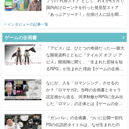
プリの“代替ストア”として、わずか6ヵ月で
国内向けローンチを行った発見型ストア
『あっぷアリーナ！』仕掛け人に話を聞い
てみた
インタビュー
の記事一覧
ゲームの企画書
『アビス』は、ひとつの奇跡だった──膨大
な開発資料とともに『テイルズ オブ ジ ア
ビス』開発陣に聞く、「生まれた意味を知
るRPG」が生まれた理由【ゲームの企画
書】
なにが、人を「ロマンシング」させるの
か？『ロマサガ2』当時の企画書とキャラ
設定画から迫る、河津秋敏がRPGに生み出
した「ロマン」の正体とは【ゲームの企画
書】
『ガンパレ』の企画書、ついに公開━初代
PSの伝説的タイトルは、なぜ生まれたの