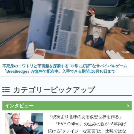
不死身のニワトリと宇宙船を探索する“非常に好評”なサバイバルゲーム
『Breathedge』が無料で配布中。入手できる期間は8月10日まで
カテゴリーピックアップ
インタビュー
「現実より意味のある仮想世界を作る」
──『EVE Online』の生みの親が18年掲げ
続ける”クレイジーな宣言”は、比喩ではな