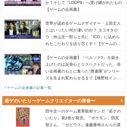
か？そして『LOOP8』へ受け継がれたもの
【ゲームの企画書】
世界が認めるゲームデザイナー・上田文人
とはいったい何が凄いのか？ ヨコオタロ
ウ・外山圭一郎らと共に『ICO』に込めら
れたこだわりを語り尽くす！【ゲームの企
画書】
【ゲームの企画書】『ペルソナ3』を築き
上げたのは反骨心とリスペクトだった。赤
い企画書のもとに集った“愚連隊”がシリー
ズを生まれ変わらせるまで【橋野桂インタ
ビュー】
ゲームの企画書
の記事一覧
若ゲのいたり〜ゲームクリエイターの青春〜
田中圭一のゲーム業界取材マンガ『若ゲの
いたり』第2巻が発売。『ポケモン』田尻
智さん、『ゼビウス』遠藤雅伸さんらの貴