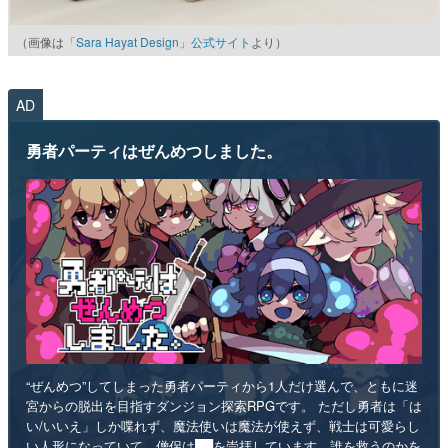
（画像は
「Sara Hayat Design」公式サイト
より）
AD
勇者パーティはぜんめつしました。
“ぜんめつ”してしまった勇者パーティから1人だけ選んで、ともに迷
宮からの脱出を目指すダンジョン探索RPGです。 ただし勇者は「は
い/いいえ」しか喋れず、魔法使いは魔法が使えず、戦士は可愛らし
い人形になっていて、僧侶は██を崇拝しています。誰を救うのかを