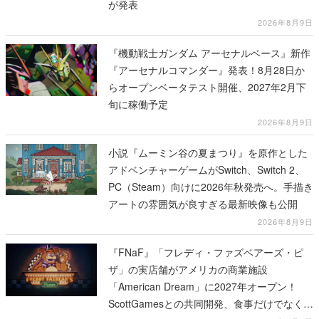
が発表
2026年8月9日
『機動戦士ガンダム アーセナルベース』新作
『アーセナルコマンダー』発表！8月28日か
らオープンベータテスト開催、2027年2月下
旬に稼働予定
2026年8月9日
小説『ムーミン谷の夏まつり』を原作とした
アドベンチャーゲームがSwitch、Switch 2、
PC（Steam）向けに2026年秋発売へ。手描き
アートの雰囲気が良すぎる最新映像も公開
2026年8月9日
『FNaF』「フレディ・ファズベアーズ・ピ
ザ」の実店舗がアメリカの商業施設
「American Dream」に2027年オープン！
ScottGamesとの共同開発、食事だけでなくス