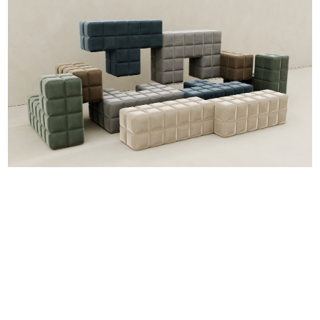
日本のコンテンツ産業やカルチャーに与えた影響を探る企
画です。
日本モバイルゲーム産業史
日本のモバイルゲーム史における主要なトピック・タイト
ルを網羅するほか、開発者へのインタビューや識者による
解説を掲載。約20年の歴史が一望できる決定版！
若ゲのいたり〜ゲームクリエイターの青春〜
『うつヌケ』『ペンと箸』等で知られるマンガ家・田中圭
一先生によるゲーム業界レポートマンガです。
なんでゲームは面白い？
ゲーム開発者・hamatsu氏がゲームの魅力を画面や操作の
具体的な形から解き明かしていく、硬派で骨太な評論連載
です。
ゲームが変えた日本語
「経験値」「裏技」「ラスボス」… ゲームにまつわる言葉
の起源や用法の変遷を、コンピューター文化史研究家・タ
イニーP氏が徹底調査。
カテゴリ
特集記事