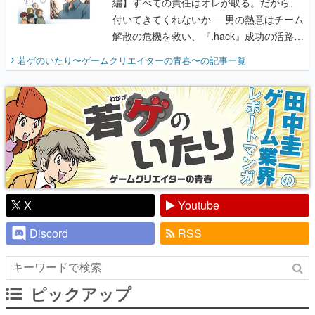
編】すべての責任はオレが取る。だから、
付いてきてくれないか──男の熱意はチーム
解散の危機を救い、『.hack』成功の活路を
開く。業界の快男児・松山 洋に流れる血は
若ゲのいたり〜ゲームクリエイターの青春〜
の記事一覧
『少年ジャンプ』色だった【若ゲのいた
り】
X
Youtube
Discord
RSS
ピックアップ