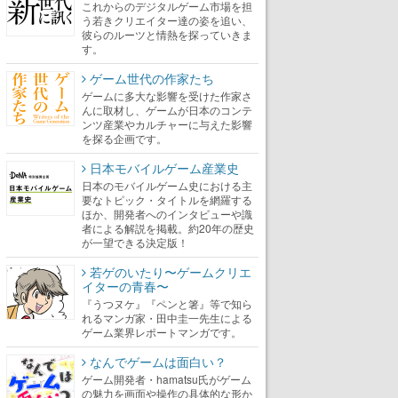
これからのデジタルゲーム市場を担
う若きクリエイター達の姿を追い、
彼らのルーツと情熱を探っていきま
す。
ゲーム世代の作家たち
ゲームに多大な影響を受けた作家さ
んに取材し、ゲームが日本のコンテ
ンツ産業やカルチャーに与えた影響
を探る企画です。
日本モバイルゲーム産業史
日本のモバイルゲーム史における主
要なトピック・タイトルを網羅する
ほか、開発者へのインタビューや識
者による解説を掲載。約20年の歴史
が一望できる決定版！
若ゲのいたり〜ゲームクリエ
イターの青春〜
『うつヌケ』『ペンと箸』等で知ら
れるマンガ家・田中圭一先生による
ゲーム業界レポートマンガです。
なんでゲームは面白い？
ゲーム開発者・hamatsu氏がゲーム
の魅力を画面や操作の具体的な形か