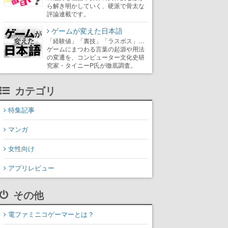
ら解き明かしていく、硬派で骨太な
評論連載です。
ゲームが変えた日本語
「経験値」「裏技」「ラスボス」…
ゲームにまつわる言葉の起源や用法
の変遷を、コンピューター文化史研
究家・タイニーP氏が徹底調査。
カテゴリ
特集記事
マンガ
女性向け
アプリレビュー
その他
電ファミニコゲーマーとは？