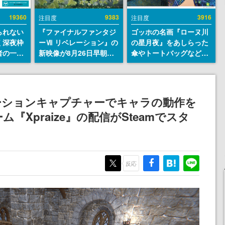
19360
9383
3916
注目度
注目度
られない
『ファイナルファンタジ
ゴッホの名画『ローヌ川
く深夜枠
ーⅦ リベレーション』の
の星月夜』をあしらった
者の一部
新映像が8月26日早朝に
傘やトートバッグなどが
違法薬物
公開へ。『FF7』リメイ
登場。8月7日21時より2
描写も含
クシリーズの完結編、
日間限定で予約販売
論を交わ
「gamescom」のオープ
ニングナイトライブにて
ーションキャプチャーでキャラの動作を
ディレクターの浜口直樹
ム『Xpraize』の配信がSteamでスタ
氏が登壇する予定
反応