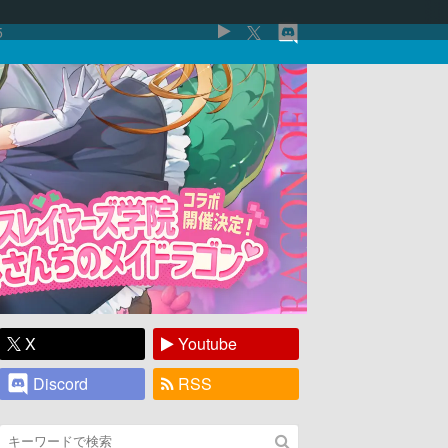
5
X
Youtube
Discord
RSS