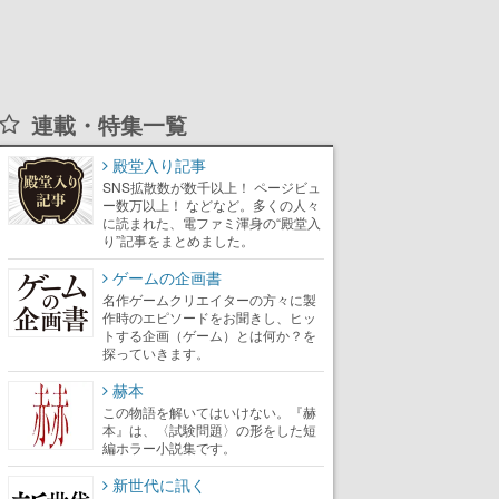
連載・特集一覧
殿堂入り記事
SNS拡散数が数千以上！ ページビュ
ー数万以上！ などなど。多くの人々
に読まれた、電ファミ渾身の“殿堂入
り”記事をまとめました。
ゲームの企画書
名作ゲームクリエイターの方々に製
作時のエピソードをお聞きし、ヒッ
トする企画（ゲーム）とは何か？を
探っていきます。
赫本
この物語を解いてはいけない。『赫
本』は、〈試験問題〉の形をした短
編ホラー小説集です。
新世代に訊く