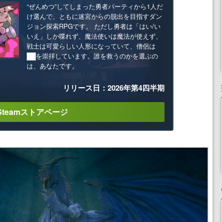
“ぜんめつ”してしまった勇者パーティから1人だ
け選んで、ともに迷宮からの脱出を目指すダン
ジョン探索RPGです。 ただし勇者は「はい/い
いえ」しか喋れず、魔法使いは魔法が使えず、
戦士は可愛らしい人形になっていて、僧侶は
██を崇拝しています。誰を救うのかを選ぶの
は、あなたです。
リリース日：2026年第4四半期
Steamストアページ