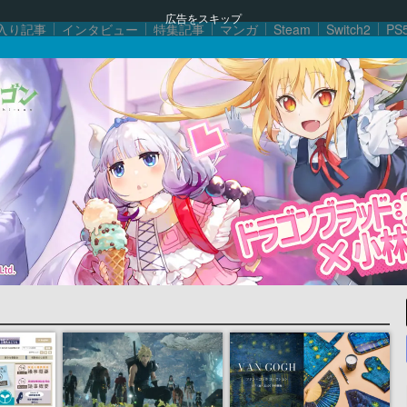
広告をスキップ
入り記事
インタビュー
特集記事
マンガ
Steam
Switch2
PS