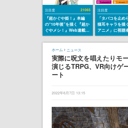
21065
注目度
注目度
『超かぐや姫！』本編
「タバコを止め
の“10年後”を描く『超か
猫耳キャラを描
ぐやメシ！』Web連載決
アニメ」に視聴
定。新たなWebマンガレ
から批判意見。
ーベル「ビビビコミッ
の使用と思しき
ク」にて特別話が掲載ス
めて、BPOが議
ホーム
ニュース
タート、あのお話には…
す
実際に呪文を唱えたりモ
まだ続きがある！
演じるTRPG、VR向けゲー
ート
2022年6月7日 13:15