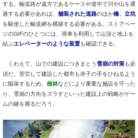
する。輸送路が遠方であるケースや道中で川や山を通
過する必要があれば、
のほか
舗装された道路
橋、立坑
を駆使した輸送網を構築する必要がある。ストアペー
ジのGIFのひとつには、滑車を利用して山頂と地上を
結ぶ
も確認できる。
エレベーターのような装置
くわえて、山での建設につきまとう
も必
雪崩の対策
須だ。苦労して建設した都市も赤子の手をひねるよう
に陥落するため、
などにより重要な施設を守った
植林
り、雪崩の方向をズラすといった建設上の戦略がゲー
ムの鍵を握るだろう。