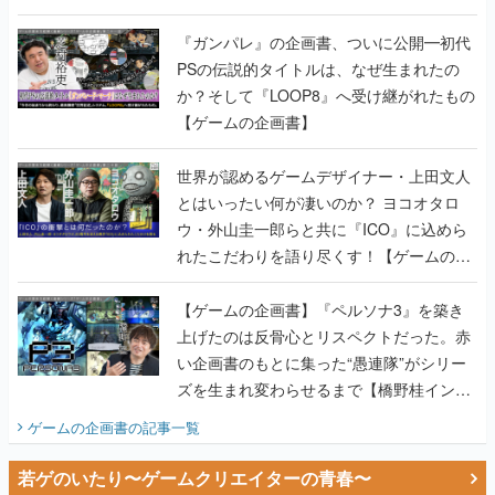
書】
『ガンパレ』の企画書、ついに公開━初代
PSの伝説的タイトルは、なぜ生まれたの
か？そして『LOOP8』へ受け継がれたもの
【ゲームの企画書】
世界が認めるゲームデザイナー・上田文人
とはいったい何が凄いのか？ ヨコオタロ
ウ・外山圭一郎らと共に『ICO』に込めら
れたこだわりを語り尽くす！【ゲームの企
画書】
【ゲームの企画書】『ペルソナ3』を築き
上げたのは反骨心とリスペクトだった。赤
い企画書のもとに集った“愚連隊”がシリー
ズを生まれ変わらせるまで【橋野桂インタ
ビュー】
ゲームの企画書
の記事一覧
若ゲのいたり〜ゲームクリエイターの青春〜