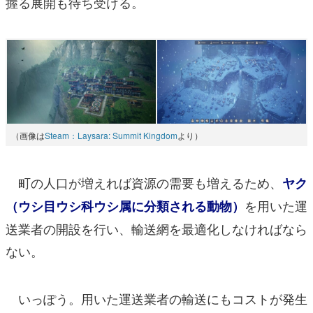
握る展開も待ち受ける。
（画像は
Steam：Laysara: Summit Kingdom
より）
町の人口が増えれば資源の需要も増えるため、
ヤク
を用いた運
（ウシ目ウシ科ウシ属に分類される動物）
送業者の開設を行い、輸送網を最適化しなければなら
ない。
いっぽう。用いた運送業者の輸送にもコストが発生