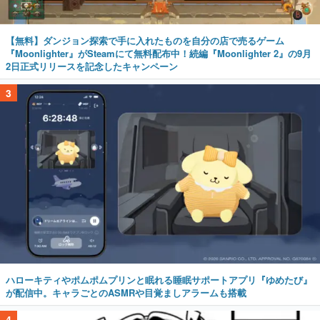
【無料】ダンジョン探索で手に入れたものを自分の店で売るゲーム
『Moonlighter』がSteamにて無料配布中！続編『Moonlighter 2』の9月
2日正式リリースを記念したキャンペーン
3
ハローキティやポムポムプリンと眠れる睡眠サポートアプリ『ゆめたび』
が配信中。キャラごとのASMRや目覚ましアラームも搭載
4