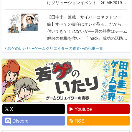
けソリューションイベント「GTMF2019」
に行って、より理解を深めよう【PR】
【田中圭一連載：サイバーコネクトツー
編】すべての責任はオレが取る。だから、
付いてきてくれないか──男の熱意はチーム
解散の危機を救い、『.hack』成功の活路を
開く。業界の快男児・松山 洋に流れる血は
若ゲのいたり〜ゲームクリエイターの青春〜
の記事一覧
『少年ジャンプ』色だった【若ゲのいた
り】
X
Youtube
Discord
RSS