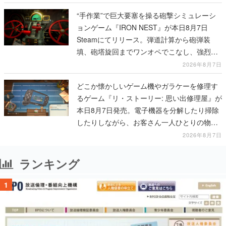
“手作業”で巨大要塞を操る砲撃シミュレーシ
ョンゲーム『IRON NEST』が本日8月7日
Steamにてリリース。弾道計算から砲弾装
填、砲塔旋回までワンオペでこなし、強烈な
一撃をブチかませるロマンある作品
2026年8月7日
どこか懐かしいゲーム機やガラケーを修理す
るゲーム『リ・ストーリー: 思い出修理屋』が
本日8月7日発売。電子機器を分解したり掃除
したりしながら、お客さん一人ひとりの物語
に耳を傾ける
2026年8月7日
ランキング
1