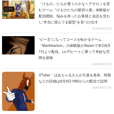
「けもの」たちが通う小さなヘアサロンを営
むゲーム『けものたちの髪切り屋』体験版が
配信開始。悩みを持ったお客様と会話を交わ
し“本当に望んでる髪型”を見つけ出す
2026年8月7日
“ビー玉”になってコースを転がるゲーム
『Marblearium』の体験版がSteamで本日8月
7日より配信。Lo-Fiビートに乗って奇妙な空
間を探検
2026年8月7日
VTuber・ばあちゃるさんが引退を発表。時期
などの詳細は8月9日15時からの配信で説明
2026年8月7日