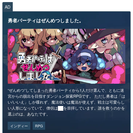
AD
勇者パーティはぜんめつしました。
“ぜんめつ”してしまった勇者パーティから1人だけ選んで、ともに迷
宮からの脱出を目指すダンジョン探索RPGです。 ただし勇者は「は
い/いいえ」しか喋れず、魔法使いは魔法が使えず、戦士は可愛らし
い人形になっていて、僧侶は██を崇拝しています。誰を救うのかを
選ぶのは、あなたです。
インディー
RPG