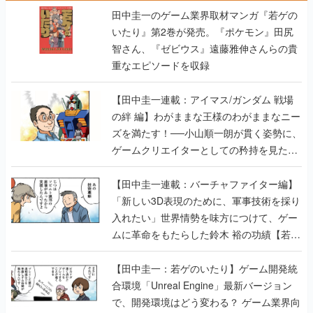
田中圭一のゲーム業界取材マンガ『若ゲの
いたり』第2巻が発売。『ポケモン』田尻
智さん、『ゼビウス』遠藤雅伸さんらの貴
重なエピソードを収録
【田中圭一連載：アイマス/ガンダム 戦場
の絆 編】わがままな王様のわがままなニー
ズを満たす！──小山順一朗が貫く姿勢に、
ゲームクリエイターとしての矜持を見た
【若ゲのいたり最終回】
【田中圭一連載：バーチャファイター編】
「新しい3D表現のために、軍事技術を採り
入れたい」世界情勢を味方につけて、ゲー
ムに革命をもたらした鈴木 裕の功績【若ゲ
のいたり】
【田中圭一：若ゲのいたり】ゲーム開発統
合環境「Unreal Engine」最新バージョン
で、開発環境はどう変わる？ ゲーム業界向