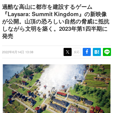
9年ぶりとなる日本公演を記念し
日本のコンテンツ産業やカルチャーに与えた影響を探る企
過酷な高山に都市を建設するゲーム
て
画です。
『Laysara: Summit Kingdom』の新映像
日本モバイルゲーム産業史
が公開。山頂の恐ろしい自然の脅威に抵抗
日本のモバイルゲーム史における主要なトピック・タイト
ルを網羅するほか、開発者へのインタビューや識者による
しながら文明を築く。2023年第1四半期に
解説を掲載。約20年の歴史が一望できる決定版！
発売
若ゲのいたり〜ゲームクリエイターの青春〜
『うつヌケ』『ペンと箸』等で知られるマンガ家・田中圭
一先生によるゲーム業界レポートマンガです。
2022年6月14日 13:08
反応
なんでゲームは面白い？
ゲーム開発者・hamatsu氏がゲームの魅力を画面や操作の
具体的な形から解き明かしていく、硬派で骨太な評論連載
です。
ゲームが変えた日本語
「経験値」「裏技」「ラスボス」… ゲームにまつわる言葉
の起源や用法の変遷を、コンピューター文化史研究家・タ
イニーP氏が徹底調査。
カテゴリ
特集記事