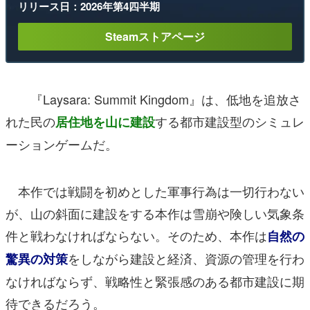
リリース日：2026年第4四半期
Steamストアページ
『Laysara: Summit Kingdom』は、低地を追放さ
れた民の
する都市建設型のシミュレ
居住地を山に建設
ーションゲームだ。
本作では戦闘を初めとした軍事行為は一切行わない
が、山の斜面に建設をする本作は雪崩や険しい気象条
件と戦わなければならない。そのため、本作は
自然の
をしながら建設と経済、資源の管理を行わ
驚異の対策
なければならず、戦略性と緊張感のある都市建設に期
待できるだろう。