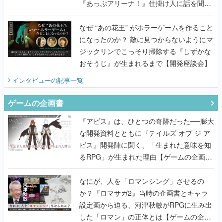
『あっぷアリーナ！』仕掛け人に話を聞い
てみた
なぜ “あの花王” がホラーゲームを作ること
になったのか？ 敵に見つからないようにマ
ジックリンでこっそり掃除する『しずかな
おそうじ』が生まれるまで【開発座談会】
インタビュー
の記事一覧
ゲームの企画書
『アビス』は、ひとつの奇跡だった──膨大
な開発資料とともに『テイルズ オブ ジ ア
ビス』開発陣に聞く、「生まれた意味を知
るRPG」が生まれた理由【ゲームの企画
書】
なにが、人を「ロマンシング」させるの
か？『ロマサガ2』当時の企画書とキャラ
設定画から迫る、河津秋敏がRPGに生み出
した「ロマン」の正体とは【ゲームの企画