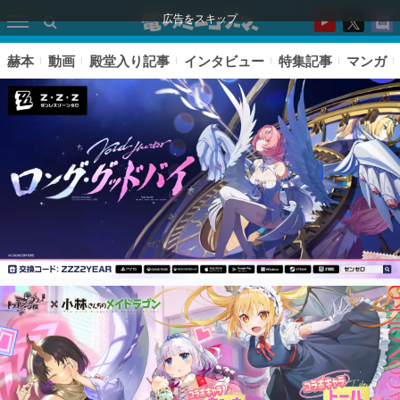
広告をスキップ
赫本
動画
殿堂入り記事
インタビュー
特集記事
マンガ
ピックアップ
電ファミのいま読まれている記事ランキング
アプリセール情報