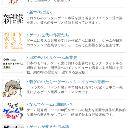
新世代に訊く
これからのデジタルゲーム市場を担う若きクリエイター達の姿
を追い、彼らのルーツと情熱を探っていきます。
ゲーム世代の作家たち
ゲームに多大な影響を受けた作家さんに取材し、ゲームが日本
のコンテンツ産業やカルチャーに与えた影響を探る企画です。
日本モバイルゲーム産業史
日本のモバイルゲーム史における主要なトピック・タイトルを
網羅するほか、開発者へのインタビューや識者による解説を掲
載。約20年の歴史が一望できる決定版！
若ゲのいたり〜ゲームクリエイターの青春〜
『うつヌケ』『ペンと箸』等で知られるマンガ家・田中圭一先
生によるゲーム業界レポートマンガです。
なんでゲームは面白い？
ゲーム開発者・hamatsu氏がゲームの魅力を画面や操作の具体的
な形から解き明かしていく、硬派で骨太な評論連載です。
ゲームが変えた日本語