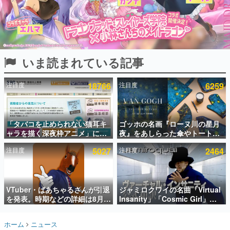
インタビュー
連載・特集一覧
殿堂入り記事
いま読まれている記事
SNS拡散数が数千以上！ ページビュー数万以上！ などな
ど。多くの人々に読まれた、電ファミ渾身の“殿堂入り”記
事をまとめました。
注目度
18766
注目度
6259
ゲームの企画書
名作ゲームクリエイターの方々に製作時のエピソードをお
聞きし、ヒットする企画（ゲーム）とは何か？を探ってい
「タバコを止められない猫耳キ
ゴッホの名画『ローヌ川の星月
きます。
ャラを描く深夜枠アニメ」に視
夜』をあしらった傘やトートバ
赫本
聴者の一部から批判意見。違法
ッグなどが登場。8月7日21時よ
この物語を解いてはいけない。『赫本』は、〈試験問題〉
注目度
5027
注目度
2464
薬物の使用と思しき描写も含め
り2日間限定で予約販売
の形をした短編ホラー小説集です。
て、BPOが議論を交わす
新世代に訊く
VTuber・ばあちゃるさんが引退
ジャミロクワイの名曲「Virtual
これからのデジタルゲーム市場を担う若きクリエイター達
の姿を追い、彼らのルーツと情熱を探っていきます。
を発表。時期などの詳細は8月9
Insanity」「Cosmic Girl」
日15時からの配信で説明
「Canned Heat」公式日本語字
幕付きMVがいきなり公開！
ゲーム世代の作家たち
ホーム
ニュース
「SUMMER SONIC 2026」での
ゲームに多大な影響を受けた作家さんに取材し、ゲームが