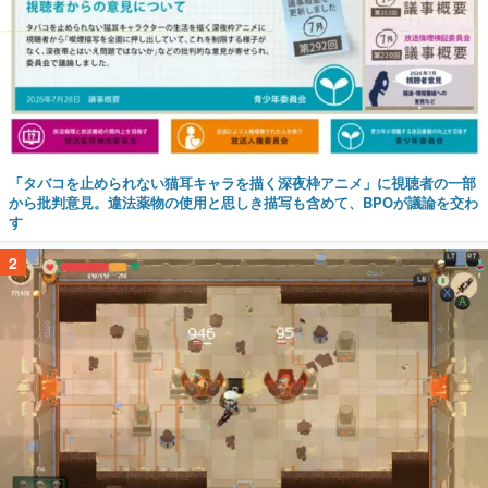
「タバコを止められない猫耳キャラを描く深夜枠アニメ」に視聴者の一部
から批判意見。違法薬物の使用と思しき描写も含めて、BPOが議論を交わ
す
2