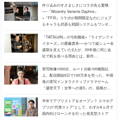
作り込みのすさまじさにコラボ先も驚嘆
──『Wizardry Variants Daphne』
×『FFXI』コラボが期間限定なのにジョブ
もキャラも武器も戦闘システムもワンオフ
で作り込まれた理由を両ディレクターに聞
く
『TATSUJIN』の弓削雅稔×『ライデンファ
イターズ』の齋藤貴幸──かつて縦シュー全
盛期を支えていた2人が、30年後に同じ会
社で机を並べる理由とは。新作
『TATSUJIN EXTREME』で初タッグを組
んだレジェンド2人に訊く開発秘話
実写映像1000分、ルート分岐100種類以
上。配信開始5日で100万本を売った、中国
発の実写インタラクティブドラマゲーム
『盛世天下：女帝への道II』の、規模が違
うこだわりをプロデューサーに聞いた
半年でアプリストアをオープン？ スマホア
プリの“代替ストア”として、わずか6ヵ月で
国内向けローンチを行った発見型ストア