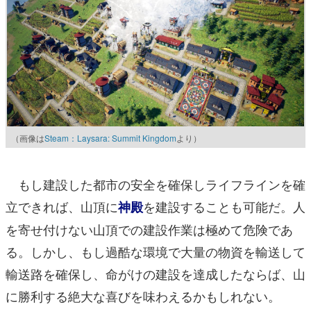
（画像は
Steam：Laysara: Summit Kingdom
より）
もし建設した都市の安全を確保しライフラインを確
立できれば、山頂に
を建設することも可能だ。人
神殿
を寄せ付けない山頂での建設作業は極めて危険であ
る。しかし、もし過酷な環境で大量の物資を輸送して
輸送路を確保し、命がけの建設を達成したならば、山
に勝利する絶大な喜びを味わえるかもしれない。