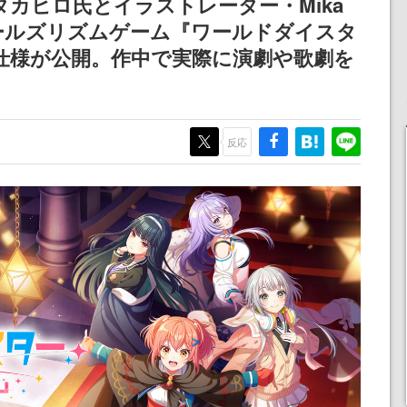
タカヒロ氏とイラストレーター・Mika
女子や、萌え声不思議ち
産で登場、過去に発売し
”ガールズリズムゲーム『ワールドダイスタ
ゃん女子と青春を謳歌
たグッズの再販も
仕様が公開。作中で実際に演劇や歌劇を
反応