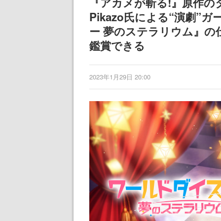
『アカメが斬る!』原作の
記念したキャンペーン
される予定
Pikazo氏による“演劇
ー 夢のステラリウム』の
鑑賞できる
2023年1月29日 20:00