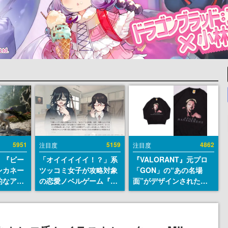
5951
5159
4862
注目度
注目度
、『ビー
「オイイイイイ！？」系
『VALORANT』元プロ
ンカネー
ツッコミ女子が攻略対象
「GON」の“あの名場
的なアプ
の恋愛ノベルゲーム『美
面”がデザインされた新
ユーザー
術部カノジョ』Steamス
作グッズが本日8月5日よ
摯に受け
トアページが公開。「お
り期間限定で発売。Tシ
修正パッ
前らーそろそろ自重しろ
ャツやコインケース、ア
内に配信
ー？＾＾」暗黒微笑の夢
クキーなどが全品受注生