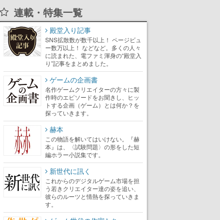
連載・特集一覧
殿堂入り記事
SNS拡散数が数千以上！ ページビュ
ー数万以上！ などなど。多くの人々
に読まれた、電ファミ渾身の“殿堂入
り”記事をまとめました。
ゲームの企画書
名作ゲームクリエイターの方々に製
作時のエピソードをお聞きし、ヒッ
トする企画（ゲーム）とは何か？を
探っていきます。
赫本
この物語を解いてはいけない。『赫
本』は、〈試験問題〉の形をした短
編ホラー小説集です。
新世代に訊く
これからのデジタルゲーム市場を担
う若きクリエイター達の姿を追い、
彼らのルーツと情熱を探っていきま
す。