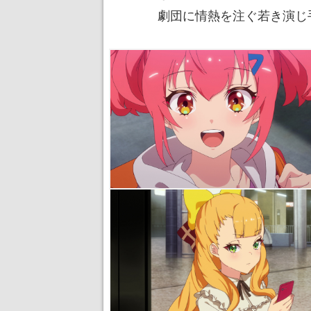
劇団に情熱を注ぐ若き演じ