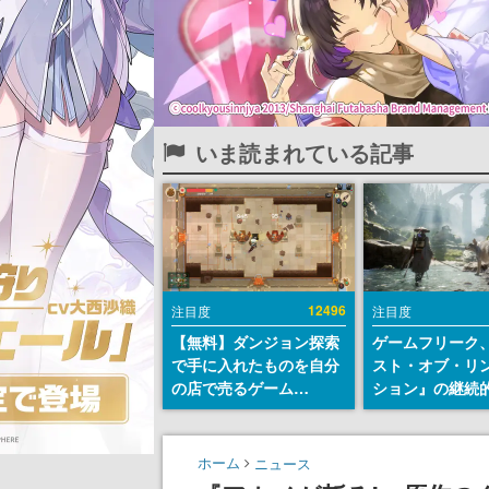
いま読まれている記事
12496
注目度
注目度
【無料】ダンジョン探索
ゲームフリーク
で手に入れたものを自分
スト・オブ・リ
の店で売るゲーム
ション』の継続
『Moonlighter』が
デ方針を表明。
Steamにて無料配布中！
からの意見を真
続編『Moonlighter 2』
止めて対応へ。
ホーム
ニュース
の9月2日正式リリースを
チは約1週間以