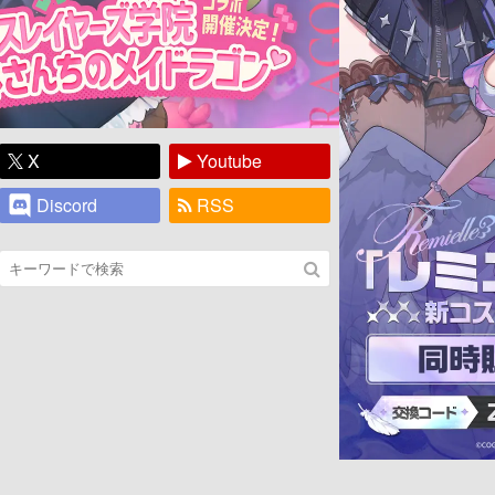
X
Youtube
Discord
RSS