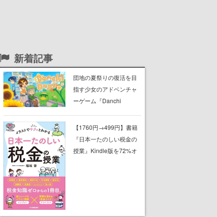
新着記事
団地の夏祭りの復活を目
指す少女のアドベンチャ
ーゲーム『Danchi
Days』がSteamにて10月
30日に発売決定。認知症
【1760円→499円】書籍
のおばあちゃんのため
『日本一たのしい税金の
に、クセつよな住人を祭
授業』Kindle版を72%オ
りに招待していく
フで購入できる日替わり
セールが開催中。「税
金」の仕組みやルールに
ついて、イラストを交え
つつ基本的な部分から解