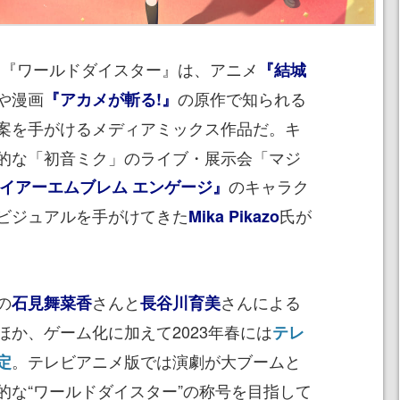
た『ワールドダイスター』は、アニメ
『結城
や漫画
の原作で知られる
『アカメが斬る!』
案を手がけるメディアミックス作品だ。キ
的な「初音ミク」のライブ・展示会「マジ
のキャラク
イアーエムブレム エンゲージ』
ビジュアルを手がけてきた
氏が
Mika Pikazo
の
さんと
さんによる
石見舞菜香
長谷川育美
ほか、ゲーム化に加えて2023年春には
テレ
。テレビアニメ版では演劇が大ブームと
定
的な“ワールドダイスター”の称号を目指して