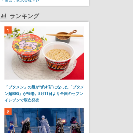
ランキング
1
「ブタメン」の麺が“約4倍”になった「ブタメ
ン超BIG」が登場。8月11日より全国のセブン
イレブンで順次発売
2