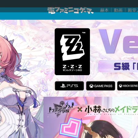
赫本
動画
殿堂