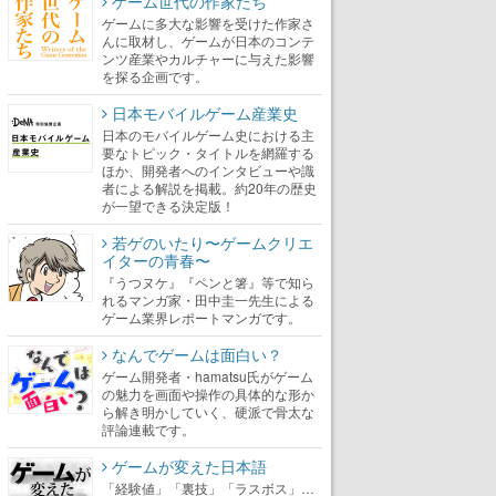
ゲーム世代の作家たち
ゲームに多大な影響を受けた作家さ
んに取材し、ゲームが日本のコンテ
ンツ産業やカルチャーに与えた影響
を探る企画です。
日本モバイルゲーム産業史
日本のモバイルゲーム史における主
要なトピック・タイトルを網羅する
ほか、開発者へのインタビューや識
者による解説を掲載。約20年の歴史
が一望できる決定版！
若ゲのいたり〜ゲームクリエ
イターの青春〜
『うつヌケ』『ペンと箸』等で知ら
れるマンガ家・田中圭一先生による
ゲーム業界レポートマンガです。
なんでゲームは面白い？
ゲーム開発者・hamatsu氏がゲーム
の魅力を画面や操作の具体的な形か
ら解き明かしていく、硬派で骨太な
評論連載です。
ゲームが変えた日本語
「経験値」「裏技」「ラスボス」…