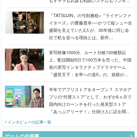
もキャラも武器も戦闘システムもワンオフ
で作り込まれた理由を両ディレクターに聞
く
『TATSUJIN』の弓削雅稔×『ライデンファ
イターズ』の齋藤貴幸──かつて縦シュー全
盛期を支えていた2人が、30年後に同じ会
社で机を並べる理由とは。新作
『TATSUJIN EXTREME』で初タッグを組
んだレジェンド2人に訊く開発秘話
実写映像1000分、ルート分岐100種類以
上。配信開始5日で100万本を売った、中国
発の実写インタラクティブドラマゲーム
『盛世天下：女帝への道II』の、規模が違
うこだわりをプロデューサーに聞いた
半年でアプリストアをオープン？ スマホア
プリの“代替ストア”として、わずか6ヵ月で
国内向けローンチを行った発見型ストア
『あっぷアリーナ！』仕掛け人に話を聞い
てみた
インタビュー
の記事一覧
ゲームの企画書