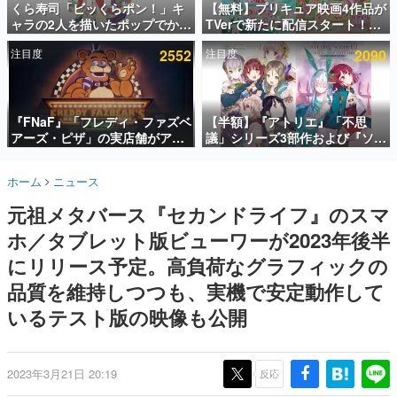
くら寿司「ビッくらポン！」キ
【無料】プリキュア映画4作品が
ャラの2人を描いたポップでかわ
TVerで新たに配信スタート！な
インタビュー
いいコラボイラストが公開。コ
んと2018年～2024年の映画ほぼ
注目度
2552
注目度
2090
ラボイラストを使用した限定T
すべてが見放題に、ぶっちゃけ
連載・特集一覧
シャツ&ステッカーがアソビシ
ありえないラインナップ
ステム主催「Akaku展」にて販
殿堂入り記事
売へ
SNS拡散数が数千以上！ ページビュー数万以上！ などな
『FNaF』「フレディ・ファズベ
【半額】『アトリエ』「不思
ど。多くの人々に読まれた、電ファミ渾身の“殿堂入り”記
アーズ・ピザ」の実店舗がアメ
議」シリーズ3部作および『ソフ
事をまとめました。
リカの商業施設「American
ィーのアトリエ2』公式画集の
Dream」に2027年オープン！
Kindle版が50%オフとなるセー
ゲームの企画書
ホーム
ニュース
ScottGamesとの共同開発、食
ルが開催中。各作品の設定画や
名作ゲームクリエイターの方々に製作時のエピソードをお
聞きし、ヒットする企画（ゲーム）とは何か？を探ってい
事だけでなくステージショーや
美麗なイラストの数々をふんだ
元祖メタバース『セカンドライフ』のスマ
きます。
没入型のホラー体験も楽しめる
んに収録
ホ／タブレット版ビューワーが2023年後半
赫本
この物語を解いてはいけない。『赫本』は、〈試験問題〉
にリリース予定。高負荷なグラフィックの
の形をした短編ホラー小説集です。
品質を維持しつつも、実機で安定動作して
いるテスト版の映像も公開
新世代に訊く
これからのデジタルゲーム市場を担う若きクリエイター達
の姿を追い、彼らのルーツと情熱を探っていきます。
2023年3月21日 20:19
反応
ゲーム世代の作家たち
ゲームに多大な影響を受けた作家さんに取材し、ゲームが