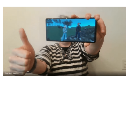
日本のコンテンツ産業やカルチャーに与えた影響を探る企
画です。
日本モバイルゲーム産業史
日本のモバイルゲーム史における主要なトピック・タイト
ルを網羅するほか、開発者へのインタビューや識者による
解説を掲載。約20年の歴史が一望できる決定版！
若ゲのいたり〜ゲームクリエイターの青春〜
『うつヌケ』『ペンと箸』等で知られるマンガ家・田中圭
一先生によるゲーム業界レポートマンガです。
なんでゲームは面白い？
ゲーム開発者・hamatsu氏がゲームの魅力を画面や操作の
具体的な形から解き明かしていく、硬派で骨太な評論連載
です。
ゲームが変えた日本語
「経験値」「裏技」「ラスボス」… ゲームにまつわる言葉
の起源や用法の変遷を、コンピューター文化史研究家・タ
イニーP氏が徹底調査。
カテゴリ
特集記事