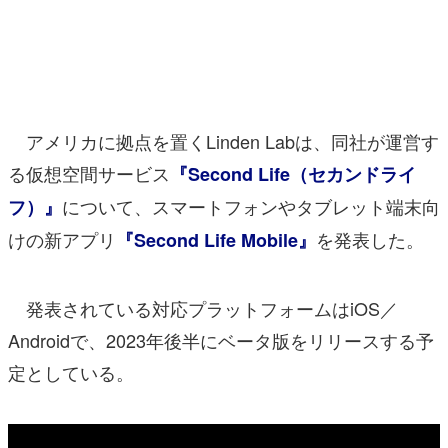
マンガ
女性向け
アプリレビュー
アメリカに拠点を置くLinden Labは、同社が運営す
その他
る仮想空間サービス
『Second Life（セカンドライ
について、スマートフォンやタブレット端末向
フ）』
電ファミニコゲーマーとは？
けの新アプリ
を発表した。
『Second Life Mobile』
運営：株式会社マレ
発表されている対応プラットフォームはiOS／
Androidで、2023年後半にベータ版をリリースする予
定としている。