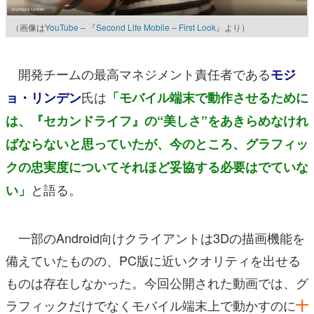
（画像は
YouTube – 『Second Life Mobile – First Look』
より）
開発チームの最高マネジメント責任者である
モジ
氏は
ョ・リンデン
「モバイル端末で動作させるために
は、『セカンドライフ』の“美しさ”をあきらめなけれ
ばならないと思っていたが、今のところ、グラフィッ
クの忠実度についてそれほど妥協する必要はでていな
と語る。
い」
一部のAndroid向けクライアントは3Dの描画機能を
備えていたものの、PC版に近いクオリティを出せる
ものは存在しなかった。今回公開された動画では、グ
ラフィックだけでなくモバイル端末上で動かすのに
十