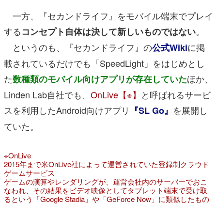
一方、『セカンドライフ』をモバイル端末でプレイ
する
。
コンセプト自体は決して新しいものではない
というのも、『セカンドライフ』の
に掲
公式Wiki
載されているだけでも「SpeedLight」をはじめとし
た
ほか、
数種類のモバイル向けアプリが存在していた
Linden Lab自社でも、
OnLive【※】
と呼ばれるサービ
スを利用したAndroid向けアプリ
を展開し
『SL Go』
ていた。
※OnLive
2015年まで米OnLive社によって運営されていた登録制クラウド
ゲームサービス
ゲームの演算やレンダリングが、運営会社内のサーバーでおこ
なわれ、その結果をビデオ映像としてタブレット端末で受け取
るという「Google Stadia」や「GeForce Now」に類似したもの