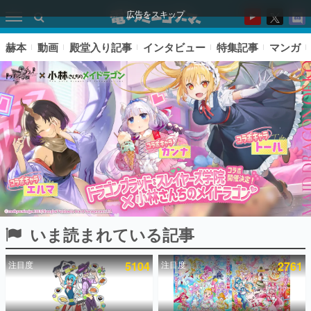
広告をスキップ
赫本
動画
殿堂入り記事
インタビュー
特集記事
マンガ
いま読まれている記事
ピックアップ
注目度
5104
注目度
2761
電ファミのいま読まれている記事ランキング
アプリセール情報