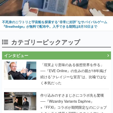
不死身のニワトリと宇宙船を探索する“非常に好評”なサバイバルゲーム
『Breathedge』が無料で配布中。入手できる期間は8月10日まで
カテゴリーピックアップ
インタビュー
「現実より意味のある仮想世界を作る」
──『EVE Online』の生みの親が18年掲げ
続ける”クレイジーな宣言”は、比喩ではな
く本気だった
作り込みのすさまじさにコラボ先も驚嘆
──『Wizardry Variants Daphne』
×『FFXI』コラボが期間限定なのにジョブ