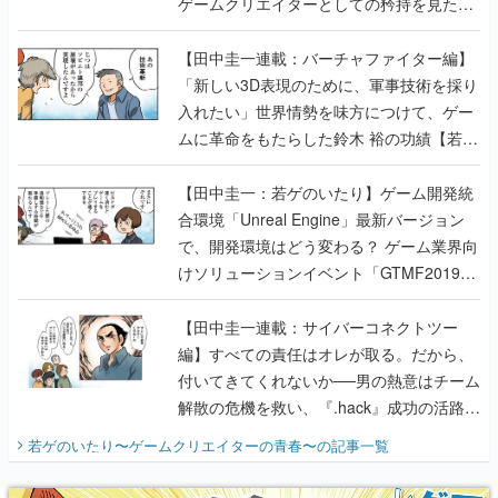
ゲームクリエイターとしての矜持を見た
【若ゲのいたり最終回】
【田中圭一連載：バーチャファイター編】
「新しい3D表現のために、軍事技術を採り
入れたい」世界情勢を味方につけて、ゲー
ムに革命をもたらした鈴木 裕の功績【若ゲ
のいたり】
【田中圭一：若ゲのいたり】ゲーム開発統
合環境「Unreal Engine」最新バージョン
で、開発環境はどう変わる？ ゲーム業界向
けソリューションイベント「GTMF2019」
に行って、より理解を深めよう【PR】
【田中圭一連載：サイバーコネクトツー
編】すべての責任はオレが取る。だから、
付いてきてくれないか──男の熱意はチーム
解散の危機を救い、『.hack』成功の活路を
開く。業界の快男児・松山 洋に流れる血は
若ゲのいたり〜ゲームクリエイターの青春〜
の記事一覧
『少年ジャンプ』色だった【若ゲのいた
り】