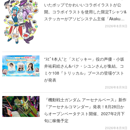
いたポップでかわいいコラボイラストが公
開。コラボイラストを使用した限定Tシャツ&
ステッカーがアソビシステム主催「Akaku
展」にて販売へ
2026年8月9日
“ｽﾋﾟｷ本人”と「スピッキー」役の声優・小坂
井祐莉絵さん&パク・シユンさんが集結。コ
ミケ108『トリッカル』ブースの登場ゲスト
が発表
2026年8月9日
『機動戦士ガンダム アーセナルベース』新作
『アーセナルコマンダー』発表！8月28日か
らオープンベータテスト開催、2027年2月下
旬に稼働予定
2026年8月9日