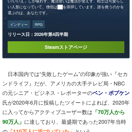
い/いいえ」しか喋れず、魔法使いは魔法が使えず、戦士は可愛らし
い人形になっていて、僧侶は██を崇拝しています。誰を救うのかを
選ぶのは、あなたです。
インディー
RPG
リリース日：2026年第4四半期
Steamストアページ
日本国内では“失敗したゲーム”の印象が強い『セカ
ンドライフ』だが、アメリカの大手テレビ局・NBC
の元シニア・ビジネス・レポーターの
ベン・ポプケン
氏が2020年6月に投稿したツイートによれば、2020年
に入ってからアクティブユーザー数は
「70万人から
に達しており、最盛期であった2007年当時
90万人」
の
という。
「110万人に近づいていた」