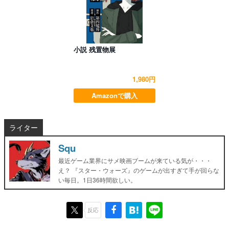
小説 残置物展
1,980円
Amazonで購入
ライター
Squ
最近ゲーム業界にサメ映画ブームが来ている気が・・・
え？ 『スター・ウォーズ』のゲームが出すぎて手が回らな
い毎日。1日36時間欲しい。
反応