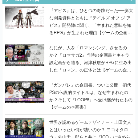
『アビス』は、ひとつの奇跡だった──膨大
な開発資料とともに『テイルズ オブ ジ ア
ビス』開発陣に聞く、「生まれた意味を知
るRPG」が生まれた理由【ゲームの企画
書】
なにが、人を「ロマンシング」させるの
か？『ロマサガ2』当時の企画書とキャラ
設定画から迫る、河津秋敏がRPGに生み出
した「ロマン」の正体とは【ゲームの企画
書】
『ガンパレ』の企画書、ついに公開━初代
PSの伝説的タイトルは、なぜ生まれたの
か？そして『LOOP8』へ受け継がれたもの
【ゲームの企画書】
世界が認めるゲームデザイナー・上田文人
とはいったい何が凄いのか？ ヨコオタロ
ウ・外山圭一郎らと共に『ICO』に込めら