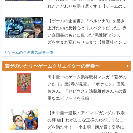
れたこだわりを語り尽くす！【ゲームの企
画書】
【ゲームの企画書】『ペルソナ3』を築き
上げたのは反骨心とリスペクトだった。赤
い企画書のもとに集った“愚連隊”がシリー
ズを生まれ変わらせるまで【橋野桂インタ
ビュー】
ゲームの企画書
の記事一覧
若ゲのいたり〜ゲームクリエイターの青春〜
田中圭一のゲーム業界取材マンガ『若ゲの
いたり』第2巻が発売。『ポケモン』田尻
智さん、『ゼビウス』遠藤雅伸さんらの貴
重なエピソードを収録
【田中圭一連載：アイマス/ガンダム 戦場
の絆 編】わがままな王様のわがままなニー
ズを満たす！──小山順一朗が貫く姿勢に、