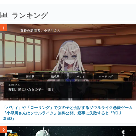
ランキング
1
「パリィ」や「ローリング」で女の子と会話するソウルライク恋愛ゲーム
『小早川さんはソウルライク』無料公開。返事に失敗すると「YOU
DIED」
2