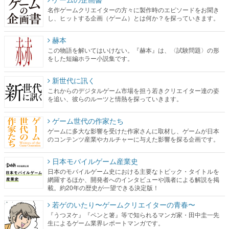
名作ゲームクリエイターの方々に製作時のエピソードをお聞き
し、ヒットする企画（ゲーム）とは何か？を探っていきます。
赫本
この物語を解いてはいけない。『赫本』は、〈試験問題〉の形
をした短編ホラー小説集です。
新世代に訊く
これからのデジタルゲーム市場を担う若きクリエイター達の姿
を追い、彼らのルーツと情熱を探っていきます。
ゲーム世代の作家たち
ゲームに多大な影響を受けた作家さんに取材し、ゲームが日本
のコンテンツ産業やカルチャーに与えた影響を探る企画です。
日本モバイルゲーム産業史
日本のモバイルゲーム史における主要なトピック・タイトルを
網羅するほか、開発者へのインタビューや識者による解説を掲
載。約20年の歴史が一望できる決定版！
若ゲのいたり〜ゲームクリエイターの青春〜
『うつヌケ』『ペンと箸』等で知られるマンガ家・田中圭一先
生によるゲーム業界レポートマンガです。