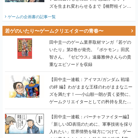
ズを生まれ変わらせるまで【橋野桂インタ
ビュー】
ゲームの企画書
の記事一覧
若ゲのいたり〜ゲームクリエイターの青春〜
田中圭一のゲーム業界取材マンガ『若ゲの
いたり』第2巻が発売。『ポケモン』田尻
智さん、『ゼビウス』遠藤雅伸さんらの貴
重なエピソードを収録
【田中圭一連載：アイマス/ガンダム 戦場
の絆 編】わがままな王様のわがままなニー
ズを満たす！──小山順一朗が貫く姿勢に、
ゲームクリエイターとしての矜持を見た
【若ゲのいたり最終回】
【田中圭一連載：バーチャファイター編】
「新しい3D表現のために、軍事技術を採り
入れたい」世界情勢を味方につけて、ゲー