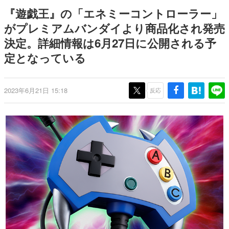
9年ぶりとなる日本公演を記念し
日本のコンテンツ産業やカルチャーに与えた影響を探る企
『遊戯王』の「エネミーコントローラー」
て
画です。
がプレミアムバンダイより商品化され発売
日本モバイルゲーム産業史
決定。詳細情報は6月27日に公開される予
日本のモバイルゲーム史における主要なトピック・タイト
ルを網羅するほか、開発者へのインタビューや識者による
定となっている
解説を掲載。約20年の歴史が一望できる決定版！
若ゲのいたり〜ゲームクリエイターの青春〜
『うつヌケ』『ペンと箸』等で知られるマンガ家・田中圭
2023年6月21日 15:18
反応
一先生によるゲーム業界レポートマンガです。
なんでゲームは面白い？
ゲーム開発者・hamatsu氏がゲームの魅力を画面や操作の
具体的な形から解き明かしていく、硬派で骨太な評論連載
です。
ゲームが変えた日本語
「経験値」「裏技」「ラスボス」… ゲームにまつわる言葉
の起源や用法の変遷を、コンピューター文化史研究家・タ
イニーP氏が徹底調査。
カテゴリ
特集記事