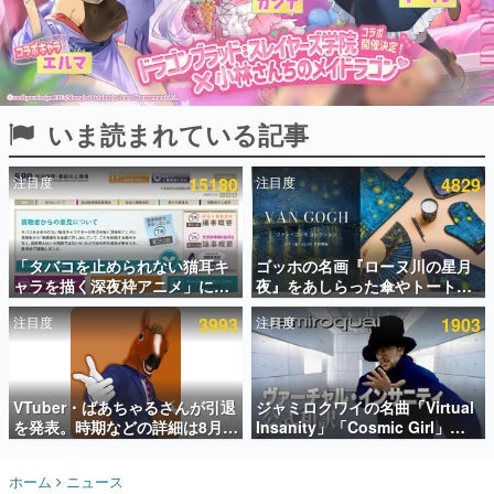
インタビュー
連載・特集一覧
殿堂入り記事
いま読まれている記事
SNS拡散数が数千以上！ ページビュー数万以上！ などな
ど。多くの人々に読まれた、電ファミ渾身の“殿堂入り”記
事をまとめました。
注目度
15180
注目度
4829
ゲームの企画書
名作ゲームクリエイターの方々に製作時のエピソードをお
聞きし、ヒットする企画（ゲーム）とは何か？を探ってい
「タバコを止められない猫耳キ
ゴッホの名画『ローヌ川の星月
きます。
ャラを描く深夜枠アニメ」に視
夜』をあしらった傘やトートバ
赫本
聴者の一部から批判意見。違法
ッグなどが登場。8月7日21時よ
この物語を解いてはいけない。『赫本』は、〈試験問題〉
注目度
3993
注目度
1903
薬物の使用と思しき描写も含め
り2日間限定で予約販売
の形をした短編ホラー小説集です。
て、BPOが議論を交わす
新世代に訊く
VTuber・ばあちゃるさんが引退
ジャミロクワイの名曲「Virtual
これからのデジタルゲーム市場を担う若きクリエイター達
の姿を追い、彼らのルーツと情熱を探っていきます。
を発表。時期などの詳細は8月9
Insanity」「Cosmic Girl」
日15時からの配信で説明
「Canned Heat」公式日本語字
幕付きMVがいきなり公開！
ゲーム世代の作家たち
ホーム
ニュース
「SUMMER SONIC 2026」での
ゲームに多大な影響を受けた作家さんに取材し、ゲームが