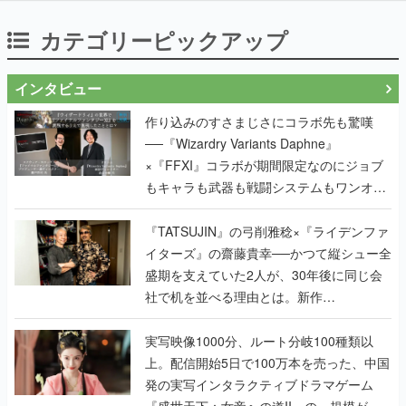
カテゴリーピックアップ
インタビュー
作り込みのすさまじさにコラボ先も驚嘆
──『Wizardry Variants Daphne』
×『FFXI』コラボが期間限定なのにジョブ
もキャラも武器も戦闘システムもワンオフ
で作り込まれた理由を両ディレクターに聞
く
『TATSUJIN』の弓削雅稔×『ライデンファ
イターズ』の齋藤貴幸──かつて縦シュー全
盛期を支えていた2人が、30年後に同じ会
社で机を並べる理由とは。新作
『TATSUJIN EXTREME』で初タッグを組
んだレジェンド2人に訊く開発秘話
実写映像1000分、ルート分岐100種類以
上。配信開始5日で100万本を売った、中国
発の実写インタラクティブドラマゲーム