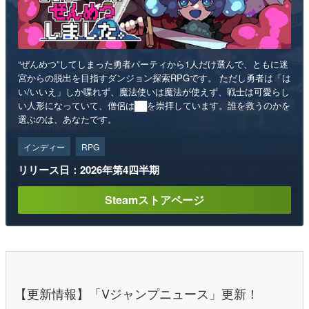
“ぜんめつ”してしまった勇者パーティから1人だけ選んで、ともに迷
宮からの脱出を目指すダンジョン探索RPGです。 ただし勇者は「は
い/いいえ」しか喋れず、魔法使いは魔法が使えず、戦士は可愛らし
い人形になっていて、僧侶は██を崇拝しています。誰を救うのかを
選ぶのは、あなたです。
インディー
RPG
リリース日：2026年第4四半期
Steamストアページ
【更新情報】「Vジャンプニュース」更新！