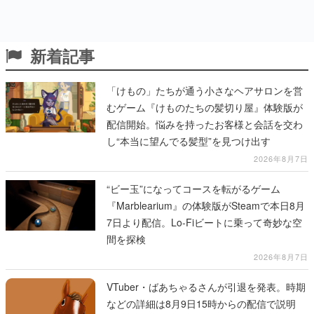
新着記事
「けもの」たちが通う小さなヘアサロンを営
むゲーム『けものたちの髪切り屋』体験版が
配信開始。悩みを持ったお客様と会話を交わ
し“本当に望んでる髪型”を見つけ出す
2026年8月7日
“ビー玉”になってコースを転がるゲーム
『Marblearium』の体験版がSteamで本日8月
7日より配信。Lo-Fiビートに乗って奇妙な空
間を探検
2026年8月7日
VTuber・ばあちゃるさんが引退を発表。時期
などの詳細は8月9日15時からの配信で説明