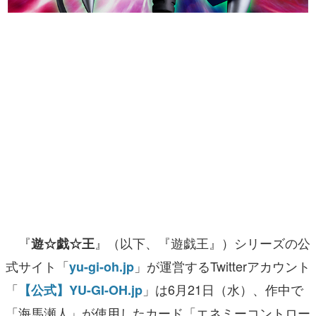
マンガ
女性向け
アプリレビュー
その他
電ファミニコゲーマーとは？
運営：株式会社マレ
『
』（以下、『遊戯王』）シリーズの公
遊☆戯☆王
式サイト「
」が運営するTwitterアカウント
yu-gi-oh.jp
「
」は6月21日（水）、作中で
【公式】YU-GI-OH.jp
「海馬瀬人」が使用したカード「エネミーコントロー