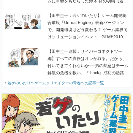
ムに革命をもたらした鈴木 裕の功績【若ゲ
のいたり】
【田中圭一：若ゲのいたり】ゲーム開発統
合環境「Unreal Engine」最新バージョン
で、開発環境はどう変わる？ ゲーム業界向
けソリューションイベント「GTMF2019」
に行って、より理解を深めよう【PR】
【田中圭一連載：サイバーコネクトツー
編】すべての責任はオレが取る。だから、
付いてきてくれないか──男の熱意はチーム
解散の危機を救い、『.hack』成功の活路を
開く。業界の快男児・松山 洋に流れる血は
若ゲのいたり〜ゲームクリエイターの青春〜
の記事一覧
『少年ジャンプ』色だった【若ゲのいた
り】