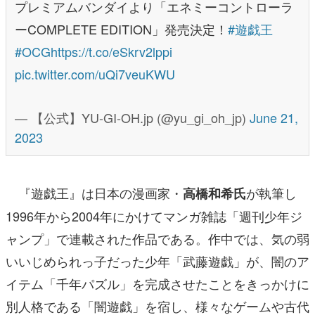
プレミアムバンダイより「エネミーコントローラ
ーCOMPLETE EDITION」発売決定！
#遊戯王
#OCG
https://t.co/eSkrv2lppi
pic.twitter.com/uQi7veuKWU
— 【公式】YU-GI-OH.jp (@yu_gi_oh_jp)
June 21,
2023
『遊戯王』は日本の漫画家・
が執筆し
高橋和希氏
1996年から2004年にかけてマンガ雑誌「週刊少年ジ
ャンプ」で連載された作品である。作中では、気の弱
いいじめられっ子だった少年「武藤遊戯」が、闇のア
イテム「千年パズル」を完成させたことをきっかけに
別人格である「闇遊戯」を宿し、様々なゲームや古代