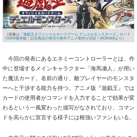
（画像は
『遊戯王オフィシャルカードゲーム デュエルモンスターズ』カード
10000種突破！記念商品の発売や新作アニメ制作が決定！|KONAMI
より）
今回の発表にあるエネミーコントローラーとは、作
中に登場するメインキャラクター「海馬瀬人」が用い
た魔法カード。名前の通り、敵プレイヤーのモンスタ
ーへと干渉する能力を持つ。アニメ版『遊戯王』では
カードの使用者がコマンドを入力することで効果が変
わるという一風変わった描写がなされており、コマン
ドを高らかに宣言する様子には根強いファンもいる。