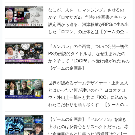
書】
なにが、人を「ロマンシング」させるの
か？『ロマサガ2』当時の企画書とキャラ
設定画から迫る、河津秋敏がRPGに生み出
した「ロマン」の正体とは【ゲームの企画
書】
『ガンパレ』の企画書、ついに公開━初代
PSの伝説的タイトルは、なぜ生まれたの
か？そして『LOOP8』へ受け継がれたもの
【ゲームの企画書】
世界が認めるゲームデザイナー・上田文人
とはいったい何が凄いのか？ ヨコオタロ
ウ・外山圭一郎らと共に『ICO』に込めら
れたこだわりを語り尽くす！【ゲームの企
画書】
【ゲームの企画書】『ペルソナ3』を築き
上げたのは反骨心とリスペクトだった。赤
い企画書のもとに集った“愚連隊”がシリー