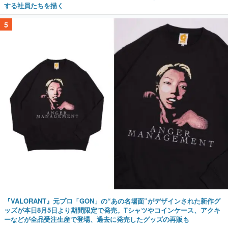
する社員たちを描く
5
『VALORANT』元プロ「GON」の“あの名場面”がデザインされた新作グ
ッズが本日8月5日より期間限定で発売。Tシャツやコインケース、アクキ
ーなどが全品受注生産で登場、過去に発売したグッズの再販も