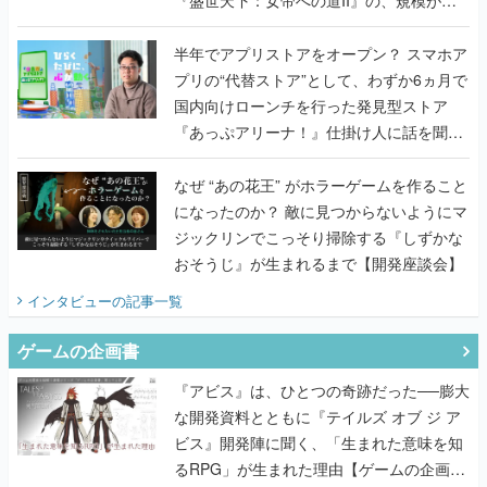
『盛世天下：女帝への道II』の、規模が違
うこだわりをプロデューサーに聞いた
半年でアプリストアをオープン？ スマホア
プリの“代替ストア”として、わずか6ヵ月で
国内向けローンチを行った発見型ストア
『あっぷアリーナ！』仕掛け人に話を聞い
てみた
なぜ “あの花王” がホラーゲームを作ること
になったのか？ 敵に見つからないようにマ
ジックリンでこっそり掃除する『しずかな
おそうじ』が生まれるまで【開発座談会】
インタビュー
の記事一覧
ゲームの企画書
『アビス』は、ひとつの奇跡だった──膨大
な開発資料とともに『テイルズ オブ ジ ア
ビス』開発陣に聞く、「生まれた意味を知
るRPG」が生まれた理由【ゲームの企画