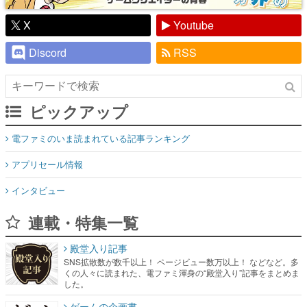
X
Youtube
Discord
RSS
ピックアップ
電ファミのいま読まれている記事ランキング
アプリセール情報
インタビュー
連載・特集一覧
殿堂入り記事
SNS拡散数が数千以上！ ページビュー数万以上！ などなど。多
くの人々に読まれた、電ファミ渾身の“殿堂入り”記事をまとめま
した。
ゲームの企画書