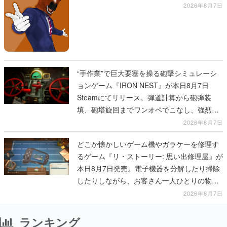
2026年8月7日
“手作業”で巨大要塞を操る砲撃シミュレーシ
ョンゲーム『IRON NEST』が本日8月7日
Steamにてリリース。弾道計算から砲弾装
填、砲塔旋回までワンオペでこなし、強烈な
一撃をブチかませるロマンある作品
2026年8月7日
どこか懐かしいゲーム機やガラケーを修理す
るゲーム『リ・ストーリー: 思い出修理屋』が
本日8月7日発売。電子機器を分解したり掃除
したりしながら、お客さん一人ひとりの物語
に耳を傾ける
2026年8月7日
ランキング