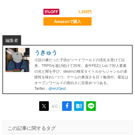
5%OFF
1,359円
Amazonで購入
編集者
うきゅう
小説の虜だった子供がソードワールドの洗礼を受けて以
来、TRPGを遊び続けて20年。途中FEZとLoLで対人要素
の光と闇を学び、steamの格安タイトルからジャンルの多
様性を味わいつつ、ゲームの奥深さを日々勉強中。最近は
オープンワールドの面白さに目覚めつつある。
Twitter：
@reUQest
反応
この記事に関するタグ