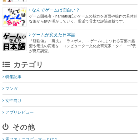
なんでゲームは面白い？
ゲーム開発者・hamatsu氏がゲームの魅力を画面や操作の具体的
な形から解き明かしていく、硬派で骨太な評論連載です。
ゲームが変えた日本語
「経験値」「裏技」「ラスボス」… ゲームにまつわる言葉の起
源や用法の変遷を、コンピューター文化史研究家・タイニーP氏
が徹底調査。
カテゴリ
特集記事
マンガ
女性向け
アプリレビュー
その他
電ファミニコゲーマーとは？