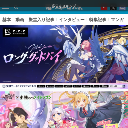
広告をスキップ
赫本
動画
殿堂入り記事
インタビュー
特集記事
マンガ
ピックアップ
電ファミのいま読まれている記事ランキング
アプリセール情報