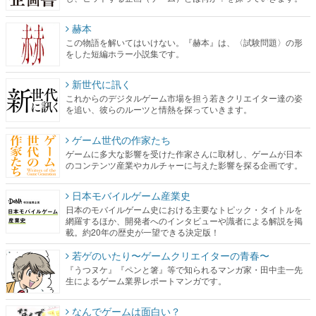
赫本
この物語を解いてはいけない。『赫本』は、〈試験問題〉の形
をした短編ホラー小説集です。
新世代に訊く
これからのデジタルゲーム市場を担う若きクリエイター達の姿
を追い、彼らのルーツと情熱を探っていきます。
ゲーム世代の作家たち
ゲームに多大な影響を受けた作家さんに取材し、ゲームが日本
のコンテンツ産業やカルチャーに与えた影響を探る企画です。
日本モバイルゲーム産業史
日本のモバイルゲーム史における主要なトピック・タイトルを
網羅するほか、開発者へのインタビューや識者による解説を掲
載。約20年の歴史が一望できる決定版！
若ゲのいたり〜ゲームクリエイターの青春〜
『うつヌケ』『ペンと箸』等で知られるマンガ家・田中圭一先
生によるゲーム業界レポートマンガです。
なんでゲームは面白い？