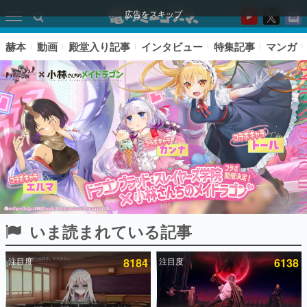
広告をスキップ
赫本
動画
殿堂入り記事
インタビュー
特集記事
マンガ
いま読まれている記事
ピックアップ
注目度
8184
注目度
6138
電ファミのいま読まれている記事ランキング
アプリセール情報