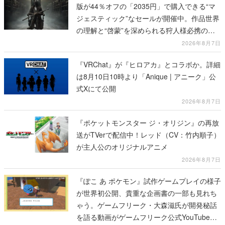
版が44％オフの「2035円」で購入できる“マ
ジェスティック”なセールが開催中。作品世界
の理解と“啓蒙”を深められる狩人様必携の一
冊
2026年8月7日
『VRChat』が『ヒロアカ』とコラボか。詳細
は8月10日10時より「Anique | アニーク」公
式Xにて公開
2026年8月7日
『ポケットモンスター ジ・オリジン』の再放
送がTVerで配信中！レッド（CV：竹内順子）
が主人公のオリジナルアニメ
2026年8月7日
『ぽこ あ ポケモン』試作ゲームプレイの様子
が世界初公開、貴重な企画書の一部も見れち
ゃう。ゲームフリーク・大森滋氏が開発秘話
を語る動画がゲームフリーク公式YouTubeで