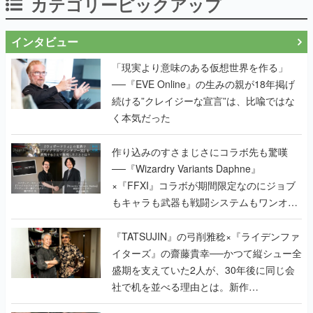
カテゴリーピックアップ
インタビュー
「現実より意味のある仮想世界を作る」
──『EVE Online』の生みの親が18年掲げ
続ける”クレイジーな宣言”は、比喩ではな
く本気だった
作り込みのすさまじさにコラボ先も驚嘆
──『Wizardry Variants Daphne』
×『FFXI』コラボが期間限定なのにジョブ
もキャラも武器も戦闘システムもワンオフ
で作り込まれた理由を両ディレクターに聞
く
『TATSUJIN』の弓削雅稔×『ライデンファ
イターズ』の齋藤貴幸──かつて縦シュー全
盛期を支えていた2人が、30年後に同じ会
社で机を並べる理由とは。新作
『TATSUJIN EXTREME』で初タッグを組