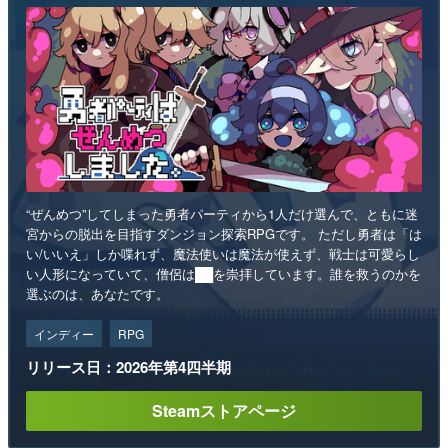
“ぜんめつ”してしまった勇者パーティから1人だけ選んで、ともに迷
宮からの脱出を目指すダンジョン探索RPGです。 ただし勇者は「は
い/いいえ」しか喋れず、魔法使いは魔法が使えず、戦士は可愛らし
い人形になっていて、僧侶は██を崇拝しています。誰を救うのかを
選ぶのは、あなたです。
インディー
RPG
リリース日：2026年第4四半期
Steamストアページ