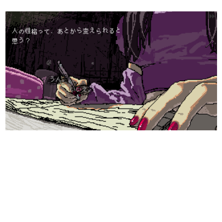
日本のコンテンツ産業やカルチャーに与えた影響を探る企
画です。
日本モバイルゲーム産業史
日本のモバイルゲーム史における主要なトピック・タイト
ルを網羅するほか、開発者へのインタビューや識者による
解説を掲載。約20年の歴史が一望できる決定版！
若ゲのいたり〜ゲームクリエイターの青春〜
『うつヌケ』『ペンと箸』等で知られるマンガ家・田中圭
一先生によるゲーム業界レポートマンガです。
なんでゲームは面白い？
ゲーム開発者・hamatsu氏がゲームの魅力を画面や操作の
具体的な形から解き明かしていく、硬派で骨太な評論連載
です。
ゲームが変えた日本語
「経験値」「裏技」「ラスボス」… ゲームにまつわる言葉
の起源や用法の変遷を、コンピューター文化史研究家・タ
イニーP氏が徹底調査。
カテゴリ
特集記事