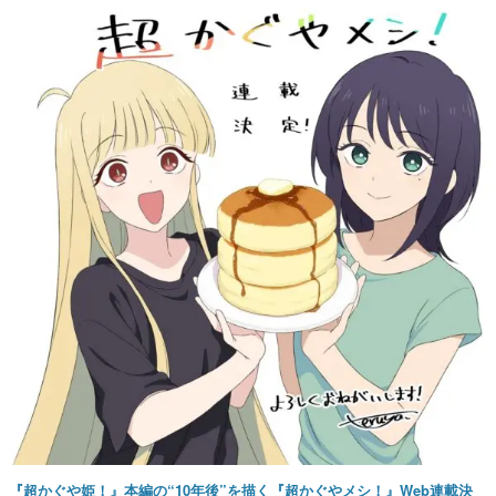
『超かぐや姫！』本編の“10年後”を描く『超かぐやメシ！』Web連載決