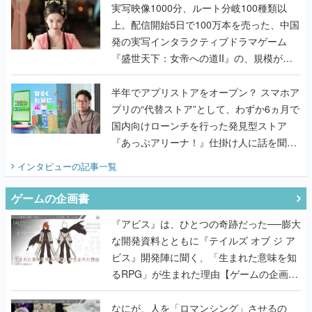
んだレジェンド2人に訊く開発秘話
実写映像1000分、ルート分岐100種類以
上。配信開始5日で100万本を売った、中国
発の実写インタラクティブドラマゲーム
『盛世天下：女帝への道II』の、規模が違
うこだわりをプロデューサーに聞いた
半年でアプリストアをオープン？ スマホア
プリの“代替ストア”として、わずか6ヵ月で
国内向けローンチを行った発見型ストア
『あっぷアリーナ！』仕掛け人に話を聞い
てみた
インタビュー
の記事一覧
ゲームの企画書
『アビス』は、ひとつの奇跡だった──膨大
な開発資料とともに『テイルズ オブ ジ ア
ビス』開発陣に聞く、「生まれた意味を知
るRPG」が生まれた理由【ゲームの企画
書】
なにが、人を「ロマンシング」させるの