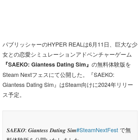
マンガ
女性向け
アプリレビュー
パブリッシャーのHYPER REALは6月11日、巨大な少
その他
女との恋愛シミュレーションアドベンチャーゲーム
の無料体験版を
『SAEKO: Giantess Dating Sim』
電ファミニコゲーマーとは？
Steam Nextフェスにて公開した。『SAEKO:
運営：株式会社マレ
Giantess Dating Sim』はSteam向けに2024年リリー
ス予定。
𝑺𝑨𝑬𝑲𝑶: 𝑮𝒊𝒂𝒏𝒕𝒆𝒔𝒔 𝑫𝒂𝒕𝒊𝒏𝒈 𝑺𝒊𝒎
#SteamNextFest
で無
料体験版を公開いたしました。