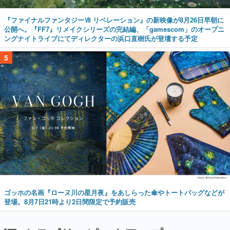
『ファイナルファンタジーⅦ リベレーション』の新映像が8月26日早朝に
公開へ。『FF7』リメイクシリーズの完結編、「gamescom」のオープニ
ングナイトライブにてディレクターの浜口直樹氏が登壇する予定
5
ゴッホの名画『ローヌ川の星月夜』をあしらった傘やトートバッグなどが
登場。8月7日21時より2日間限定で予約販売