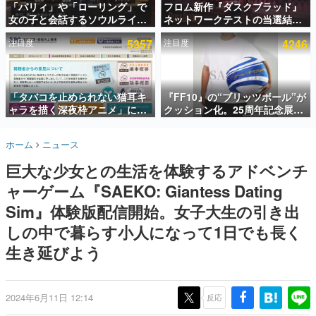
「パリィ」や「ローリング」で
フロム新作『ダスクブラッド』
女の子と会話するソウルライク
ネットワークテストの当選結果
インタビュー
恋愛ゲーム『小早川さんはソウ
が8月7日22時に発表。応募サイ
注目度
5357
注目度
4246
ルライク』無料公開。返事に失
トのマイページから確認可能、
連載・特集一覧
敗すると「YOU DIED」
テスト実施は8月21日～24日
殿堂入り記事
SNS拡散数が数千以上！ ページビュー数万以上！ などな
「タバコを止められない猫耳キ
『FF10』の“ブリッツボール”が
ど。多くの人々に読まれた、電ファミ渾身の“殿堂入り”記
ャラを描く深夜枠アニメ」に視
クッション化。25周年記念展
事をまとめました。
聴者の一部から批判意見。違法
「FINAL FANTASY X
薬物の使用と思しき描写も含め
MUSEUM-幻光の記憶-」のグッ
ゲームの企画書
ホーム
ニュース
て、BPOが議論を交わす
ズ情報が一部公開
名作ゲームクリエイターの方々に製作時のエピソードをお
聞きし、ヒットする企画（ゲーム）とは何か？を探ってい
巨大な少女との生活を体験するアドベンチ
きます。
ャーゲーム『SAEKO: Giantess Dating
赫本
この物語を解いてはいけない。『赫本』は、〈試験問題〉
Sim』体験版配信開始。女子大生の引き出
の形をした短編ホラー小説集です。
しの中で暮らす小人になって1日でも長く
生き延びよう
新世代に訊く
これからのデジタルゲーム市場を担う若きクリエイター達
の姿を追い、彼らのルーツと情熱を探っていきます。
2024年6月11日 12:14
反応
ゲーム世代の作家たち
ゲームに多大な影響を受けた作家さんに取材し、ゲームが