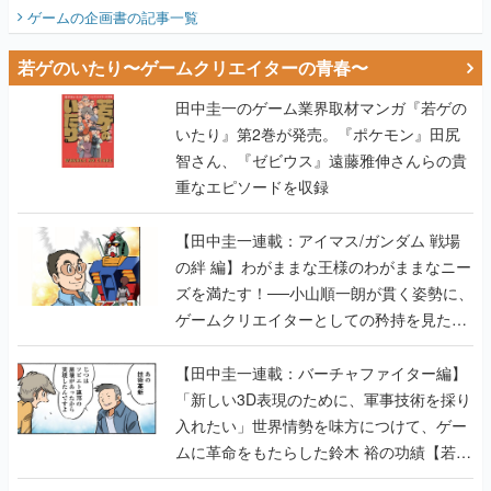
ビュー】
ゲームの企画書
の記事一覧
若ゲのいたり〜ゲームクリエイターの青春〜
田中圭一のゲーム業界取材マンガ『若ゲの
いたり』第2巻が発売。『ポケモン』田尻
智さん、『ゼビウス』遠藤雅伸さんらの貴
重なエピソードを収録
【田中圭一連載：アイマス/ガンダム 戦場
の絆 編】わがままな王様のわがままなニー
ズを満たす！──小山順一朗が貫く姿勢に、
ゲームクリエイターとしての矜持を見た
【若ゲのいたり最終回】
【田中圭一連載：バーチャファイター編】
「新しい3D表現のために、軍事技術を採り
入れたい」世界情勢を味方につけて、ゲー
ムに革命をもたらした鈴木 裕の功績【若ゲ
のいたり】