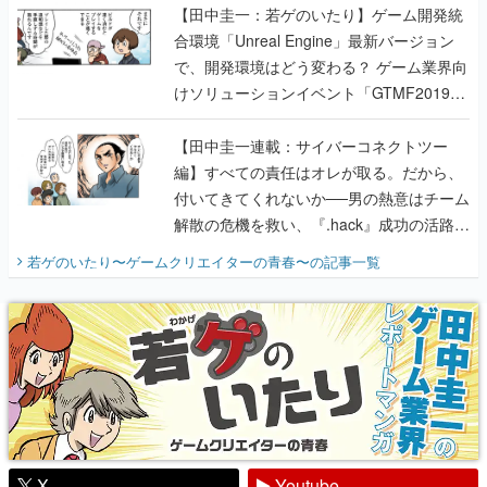
【田中圭一：若ゲのいたり】ゲーム開発統
合環境「Unreal Engine」最新バージョン
で、開発環境はどう変わる？ ゲーム業界向
けソリューションイベント「GTMF2019」
に行って、より理解を深めよう【PR】
【田中圭一連載：サイバーコネクトツー
編】すべての責任はオレが取る。だから、
付いてきてくれないか──男の熱意はチーム
解散の危機を救い、『.hack』成功の活路を
開く。業界の快男児・松山 洋に流れる血は
若ゲのいたり〜ゲームクリエイターの青春〜
の記事一覧
『少年ジャンプ』色だった【若ゲのいた
り】
X
Youtube