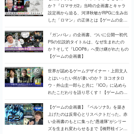
か？『ロマサガ2』当時の企画書とキャラ
設定画から迫る、河津秋敏がRPGに生み出
した「ロマン」の正体とは【ゲームの企画
書】
『ガンパレ』の企画書、ついに公開━初代
PSの伝説的タイトルは、なぜ生まれたの
か？そして『LOOP8』へ受け継がれたもの
【ゲームの企画書】
世界が認めるゲームデザイナー・上田文人
とはいったい何が凄いのか？ ヨコオタロ
ウ・外山圭一郎らと共に『ICO』に込めら
れたこだわりを語り尽くす！【ゲームの企
画書】
【ゲームの企画書】『ペルソナ3』を築き
上げたのは反骨心とリスペクトだった。赤
い企画書のもとに集った“愚連隊”がシリー
ズを生まれ変わらせるまで【橋野桂インタ