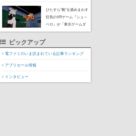
たネコたちと、ネコを溺
愛する人間のすれ違いを
ひたすら“靴”を舐めまわす
描く
狂気のVRゲーム『シュ～
ペロ』が「東京ゲームダ
ンジョン」に展示中。キ
ャッチコピーは「三度の
ピックアップ
飯より靴を舐めよう」と
前のめり。公式アカウン
電ファミのいま読まれている記事ランキング
トも開設され、2026年リ
アプリセール情報
リースに向けて開発中
インタビュー