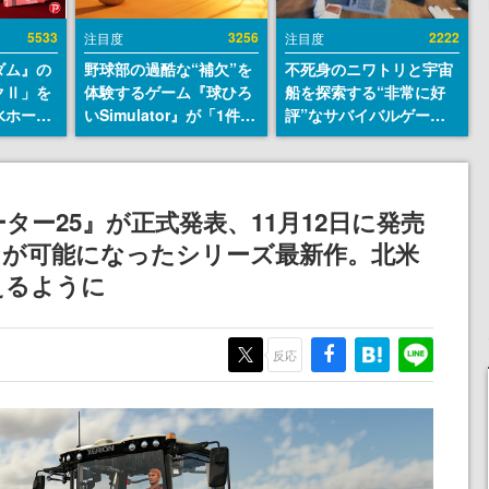
5533
3256
2222
注目度
注目度
ダム』の
野球部の過酷な“補欠”を
不死身のニワトリと宇宙
クⅡ」を
体験するゲーム『球ひろ
船を探索する“非常に好
水ホース
いSimulator』が「1件」
評”なサバイバルゲーム
始。本体
のウィッシュリストをも
『Breathedge』が無料
ーソナル
とにチェコ語に対応し
で配布中。入手できる期
公国軍の
SNSで話題に。『キング
間は8月10日まで
式番号な
ダム・カム』開発元やチ
ー25』が正式発表、11月12日に発売
ェコのプロ野球選手から
」が可能になったシリーズ最新作。北米
称賛の声
えるように
反応