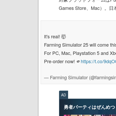
Games Store、Mac）
It's real! 🤯
Farming Simulator 25 will come th
For PC, Mac, Playstation 5 and Xb
Pre-order now! 🫵
https://t.co/9d
— Farming Simulator (@farmings
AD
勇者パーティはぜんめつ