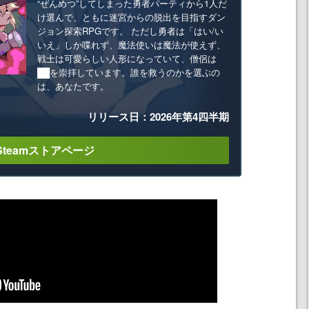
“ぜんめつ”してしまった勇者パーティから1人だ
け選んで、ともに迷宮からの脱出を目指すダン
ジョン探索RPGです。 ただし勇者は「はい/い
いえ」しか喋れず、魔法使いは魔法が使えず、
戦士は可愛らしい人形になっていて、僧侶は
██を崇拝しています。誰を救うのかを選ぶの
は、あなたです。
リリース日：2026年第4四半期
Steamストアページ