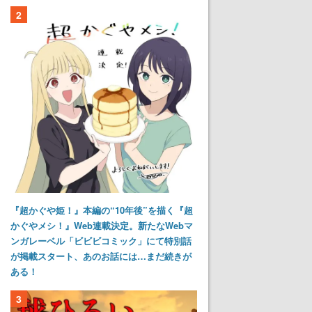
2
『超かぐや姫！』本編の“10年後”を描く『超
かぐやメシ！』Web連載決定。新たなWebマ
ンガレーベル「ビビビコミック」にて特別話
が掲載スタート、あのお話には…まだ続きが
ある！
3