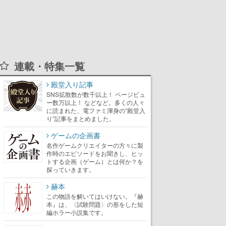
連載・特集一覧
殿堂入り記事
SNS拡散数が数千以上！ ページビュ
ー数万以上！ などなど。多くの人々
に読まれた、電ファミ渾身の“殿堂入
り”記事をまとめました。
ゲームの企画書
名作ゲームクリエイターの方々に製
作時のエピソードをお聞きし、ヒッ
トする企画（ゲーム）とは何か？を
探っていきます。
赫本
この物語を解いてはいけない。『赫
本』は、〈試験問題〉の形をした短
編ホラー小説集です。