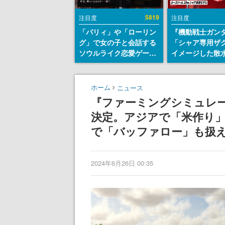
5819
注目度
注目度
「パリィ」や「ローリン
『機動戦士ガン
グ」で女の子と会話する
「シャア専用ザ
ソウルライク恋愛ゲーム
イメージした散
『小早川さんはソウルラ
リールが予約開
イク』無料公開。返事に
にはシャアのパ
失敗すると「YOU
マークやジオン
ホーム
ニュース
DIED」
エンブレム、型
『ファーミングシミュレータ
どを配置
決定。アジアで「米作り
で「バッファロー」も扱
2024年6月26日 00:35