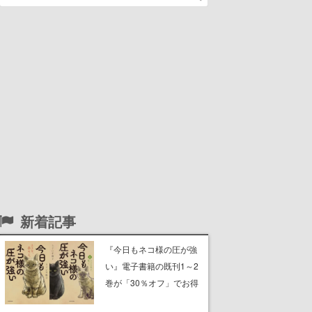
新着記事
『今日もネコ様の圧が強
い』電子書籍の既刊1～2
巻が「30％オフ」でお得
に。ジト目でツンツンし