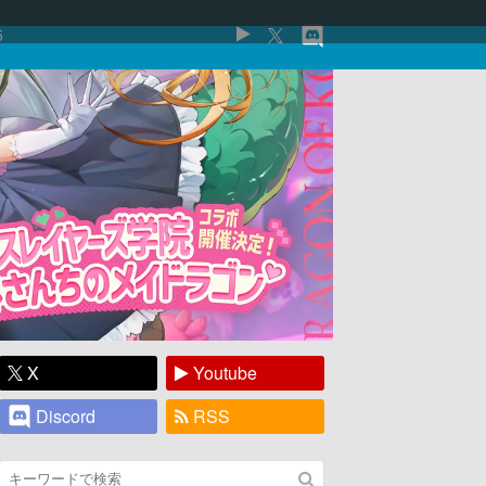
5
X
Youtube
Discord
RSS