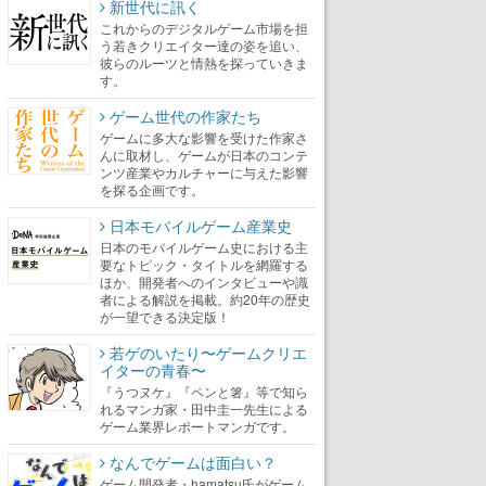
新世代に訊く
これからのデジタルゲーム市場を担
う若きクリエイター達の姿を追い、
彼らのルーツと情熱を探っていきま
す。
ゲーム世代の作家たち
ゲームに多大な影響を受けた作家さ
んに取材し、ゲームが日本のコンテ
ンツ産業やカルチャーに与えた影響
を探る企画です。
日本モバイルゲーム産業史
日本のモバイルゲーム史における主
要なトピック・タイトルを網羅する
ほか、開発者へのインタビューや識
者による解説を掲載。約20年の歴史
が一望できる決定版！
若ゲのいたり〜ゲームクリエ
イターの青春〜
『うつヌケ』『ペンと箸』等で知ら
れるマンガ家・田中圭一先生による
ゲーム業界レポートマンガです。
なんでゲームは面白い？
ゲーム開発者・hamatsu氏がゲーム