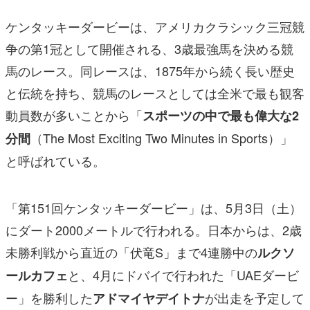
ケンタッキーダービーは、アメリカクラシック三冠競
争の第1冠として開催される、3歳最強馬を決める競
馬のレース。同レースは、1875年から続く長い歴史
と伝統を持ち、競馬のレースとしては全米で最も観客
動員数が多いことから「
スポーツの中で最も偉大な2
（The Most Exciting Two Minutes in Sports）」
分間
と呼ばれている。
「第151回ケンタッキーダービー」は、5月3日（土）
にダート2000メートルで行われる。日本からは、2歳
未勝利戦から直近の「伏竜S」まで4連勝中の
ルクソ
と、4月にドバイで行われた「UAEダービ
ールカフェ
ー」を勝利した
が出走を予定して
アドマイヤデイトナ