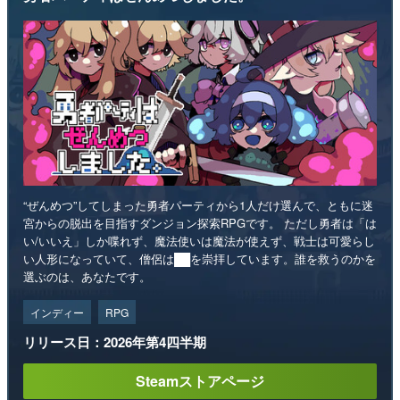
“ぜんめつ”してしまった勇者パーティから1人だけ選んで、ともに迷
宮からの脱出を目指すダンジョン探索RPGです。 ただし勇者は「は
い/いいえ」しか喋れず、魔法使いは魔法が使えず、戦士は可愛らし
い人形になっていて、僧侶は██を崇拝しています。誰を救うのかを
選ぶのは、あなたです。
インディー
RPG
リリース日：2026年第4四半期
Steamストアページ