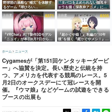
野球部の過酷な“補欠”を体験す
「タバコを止められない猫耳キ
るゲーム『球ひろい
ャラを描く深夜枠アニメ」に視
インタビュー
Simulator』が「1件」のウィッ
聴者の一部から批判意見。違法
注目度
8371
注目度
8305
シュリストをもとにチェコ語に
薬物の使用と思しき描写も含め
連載・特集一覧
対応しSNSで話題に。『キング
て、BPOが議論を交わす
ダム・カム』開発元やチェコの
殿堂入り記事
プロ野球選手から称賛の声
SNS拡散数が数千以上！ ページビュー数万以上！ などな
『VRChat』向け新作3Dモデル
『超かぐや姫！』本編の“10年
ど。多くの人々に読まれた、電ファミ渾身の“殿堂入り”記
「ニュイ」が本日8月7日から
後”を描く『超かぐやメシ！』
事をまとめました。
BOOTHにて発売。瞳に光る星
Web連載決定。新たなWebマン
や感情豊かな表情が、小悪魔か
ガレーベル「ビビビコミック」
ゲームの企画書
ホーム
ニュース
わいい
にて特別話が掲載スタート、あ
名作ゲームクリエイターの方々に製作時のエピソードをお
聞きし、ヒットする企画（ゲーム）とは何か？を探ってい
のお話には…まだ続きがある！
Cygamesが「第151回ケンタッキーダービ
きます。
ー」へ協賛を決定。長い歴史と伝統を持
赫本
この物語を解いてはいけない。『赫本』は、〈試験問題〉
つ、アメリカを代表する競馬のレース。5
の形をした短編ホラー小説集です。
月2日のオークスデーにて冠レースを開
催。『ウマ娘』などゲームの試遊をできる
新世代に訊く
これからのデジタルゲーム市場を担う若きクリエイター達
ブースの出展も
の姿を追い、彼らのルーツと情熱を探っていきます。
ゲーム世代の作家たち
ゲームに多大な影響を受けた作家さんに取材し、ゲームが