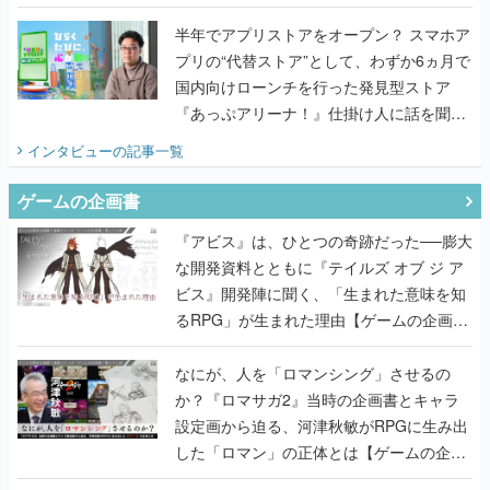
うこだわりをプロデューサーに聞いた
半年でアプリストアをオープン？ スマホア
プリの“代替ストア”として、わずか6ヵ月で
国内向けローンチを行った発見型ストア
『あっぷアリーナ！』仕掛け人に話を聞い
てみた
インタビュー
の記事一覧
ゲームの企画書
『アビス』は、ひとつの奇跡だった──膨大
な開発資料とともに『テイルズ オブ ジ ア
ビス』開発陣に聞く、「生まれた意味を知
るRPG」が生まれた理由【ゲームの企画
書】
なにが、人を「ロマンシング」させるの
か？『ロマサガ2』当時の企画書とキャラ
設定画から迫る、河津秋敏がRPGに生み出
した「ロマン」の正体とは【ゲームの企画
書】