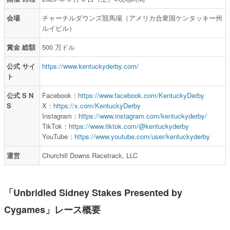
会場
チャーチルダウンズ競馬場（アメリカ合衆国ケンタッキー州
ルイビル）
賞金 総額
500 万ドル
公式 サイ
https://www.kentuckyderby.com/
ト
公式 S N
Facebook：
https://www.facebook.com/KentuckyDerby
S
X：
https://x.com/KentuckyDerby
Instagram：
https://www.instagram.com/kentuckyderby/
TikTok：
https://www.tiktok.com/@kentuckyderby
YouTube：
https://www.youtube.com/user/kentuckyderby
運営
Churchill Downs Racetrack, LLC
「Unbridled Sidney Stakes Presented by
Cygames」レース概要