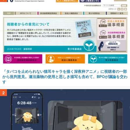
「タバコを止められない猫耳キャラを描く深夜枠アニメ」に視聴者の一部
から批判意見。違法薬物の使用と思しき描写も含めて、BPOが議論を交わ
す
2