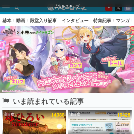
広告をスキップ
赫本
動画
殿堂入り記事
インタビュー
特集記事
マンガ
いま読まれている記事
ピックアップ
注目度
14388
注目度
10428
電ファミのいま読まれている記事ランキング
アプリセール情報