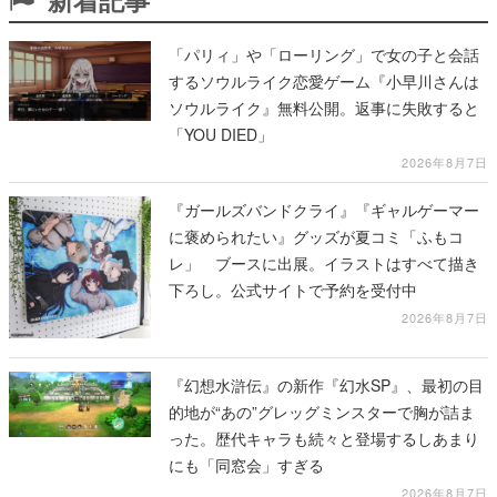
「パリィ」や「ローリング」で女の子と会話
するソウルライク恋愛ゲーム『小早川さんは
ソウルライク』無料公開。返事に失敗すると
「YOU DIED」
2026年8月7日
『ガールズバンドクライ』『ギャルゲーマー
に褒められたい』グッズが夏コミ「ふもコ
レ」 ブースに出展。イラストはすべて描き
下ろし。公式サイトで予約を受付中
2026年8月7日
『幻想水滸伝』の新作『幻水SP』、最初の目
的地が“あの”グレッグミンスターで胸が詰ま
った。歴代キャラも続々と登場するしあまり
にも「同窓会」すぎる
2026年8月7日