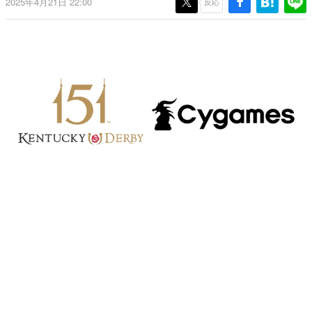
2025年4月21日 22:00
反応
日本のコンテンツ産業やカルチャーに与えた影響を探る企
画です。
日本モバイルゲーム産業史
日本のモバイルゲーム史における主要なトピック・タイト
ルを網羅するほか、開発者へのインタビューや識者による
解説を掲載。約20年の歴史が一望できる決定版！
若ゲのいたり〜ゲームクリエイターの青春〜
『うつヌケ』『ペンと箸』等で知られるマンガ家・田中圭
一先生によるゲーム業界レポートマンガです。
なんでゲームは面白い？
ゲーム開発者・hamatsu氏がゲームの魅力を画面や操作の
具体的な形から解き明かしていく、硬派で骨太な評論連載
です。
ゲームが変えた日本語
「経験値」「裏技」「ラスボス」… ゲームにまつわる言葉
の起源や用法の変遷を、コンピューター文化史研究家・タ
イニーP氏が徹底調査。
カテゴリ
特集記事