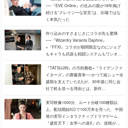
──『EVE Online』の生みの親が18年掲げ
続ける”クレイジーな宣言”は、比喩ではな
く本気だった
作り込みのすさまじさにコラボ先も驚嘆
──『Wizardry Variants Daphne』
×『FFXI』コラボが期間限定なのにジョブ
もキャラも武器も戦闘システムもワンオフ
で作り込まれた理由を両ディレクターに聞
く
『TATSUJIN』の弓削雅稔×『ライデンファ
イターズ』の齋藤貴幸──かつて縦シュー全
盛期を支えていた2人が、30年後に同じ会
社で机を並べる理由とは。新作
『TATSUJIN EXTREME』で初タッグを組
んだレジェンド2人に訊く開発秘話
実写映像1000分、ルート分岐100種類以
上。配信開始5日で100万本を売った、中国
発の実写インタラクティブドラマゲーム
『盛世天下：女帝への道II』の、規模が違