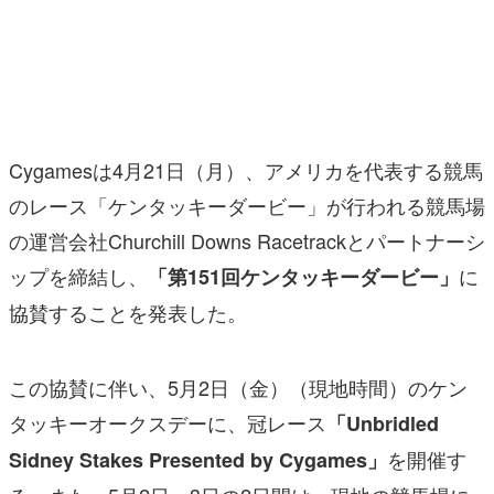
マンガ
女性向け
アプリレビュー
Cygamesは4月21日（月）、アメリカを代表する競馬
その他
のレース「ケンタッキーダービー」が行われる競馬場
電ファミニコゲーマーとは？
の運営会社Churchill Downs Racetrackとパートナーシ
運営：株式会社マレ
ップを締結し、
に
「第151回ケンタッキーダービー」
協賛することを発表した。
この協賛に伴い、5月2日（金）（現地時間）のケン
タッキーオークスデーに、冠レース
「Unbridled
を開催す
Sidney Stakes Presented by Cygames」