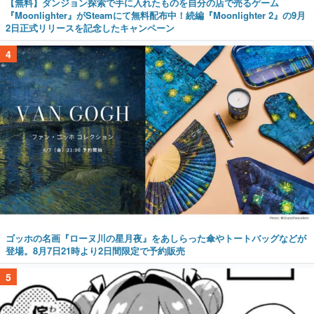
【無料】ダンジョン探索で手に入れたものを自分の店で売るゲーム
『Moonlighter』がSteamにて無料配布中！続編『Moonlighter 2』の9月
2日正式リリースを記念したキャンペーン
4
ゴッホの名画『ローヌ川の星月夜』をあしらった傘やトートバッグなどが
登場。8月7日21時より2日間限定で予約販売
5