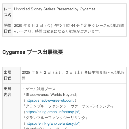
レー
Unbridled Sidney Stakes Presented by Cygames
ス名
開催
2025 年 5 月 2 日（金）午後 1 時 44 分予定第 6 レース※現地時間
日程
※レース順、時間は変更になる可能性がございます。
Cygames ブース出展概要
出展
2025 年 5 月 2 日（金）、3 日（土）各日午前 9 時～※現地時
日程
間
出展
・ゲーム試遊ブース
内容
『Shadowverse: Worlds Beyond』
（
https://shadowverse-wb.com/
）
『グランブルーファンタジーヴァーサス -ライジング-』
（
https://rising.granbluefantasy.jp/
）
『グランブルーファンタジーリリンク』
（
https://relink.granbluefantasy.jp/
）
『ウマ娘プリティーダービー』