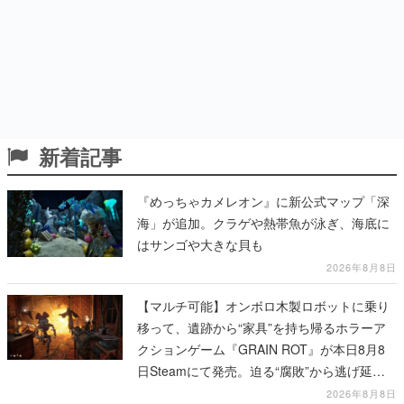
新着記事
『めっちゃカメレオン』に新公式マップ「深
海」が追加。クラゲや熱帯魚が泳ぎ、海底に
はサンゴや大きな貝も
2026年8月8日
【マルチ可能】オンボロ木製ロボットに乗り
移って、遺跡から“家具”を持ち帰るホラーア
クションゲーム『GRAIN ROT』が本日8月8
日Steamにて発売。迫る“腐敗”から逃げ延
び、持ち帰った家具で基地を再建
2026年8月8日