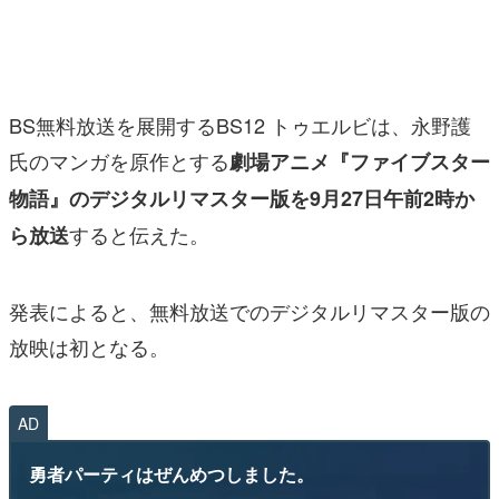
マンガ
女性向け
BS無料放送を展開するBS12 トゥエルビは、永野護
アプリレビュー
氏のマンガを原作とする
劇場アニメ『ファイブスター
その他
物語』のデジタルリマスター版を9月27日午前2時か
電ファミニコゲーマーとは？
すると伝えた。
ら放送
運営：株式会社マレ
発表によると、無料放送でのデジタルリマスター版の
放映は初となる。
AD
勇者パーティはぜんめつしました。