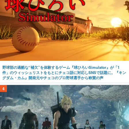
野球部の過酷な“補欠”を体験するゲーム『球ひろいSimulator』が「1
件」のウィッシュリストをもとにチェコ語に対応しSNSで話題に。『キン
グダム・カム』開発元やチェコのプロ野球選手から称賛の声
4