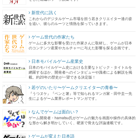
新世代に訊く
これからのデジタルゲーム市場を担う若きクリエイター達の姿
を追い、彼らのルーツと情熱を探っていきます。
ゲーム世代の作家たち
ゲームに多大な影響を受けた作家さんに取材し、ゲームが日本
のコンテンツ産業やカルチャーに与えた影響を探る企画です。
日本モバイルゲーム産業史
日本のモバイルゲーム史における主要なトピック・タイトルを
網羅するほか、開発者へのインタビューや識者による解説を掲
載。約20年の歴史が一望できる決定版！
若ゲのいたり〜ゲームクリエイターの青春〜
『うつヌケ』『ペンと箸』等で知られるマンガ家・田中圭一先
生によるゲーム業界レポートマンガです。
なんでゲームは面白い？
ゲーム開発者・hamatsu氏がゲームの魅力を画面や操作の具体的
な形から解き明かしていく、硬派で骨太な評論連載です。
ゲームが変えた日本語