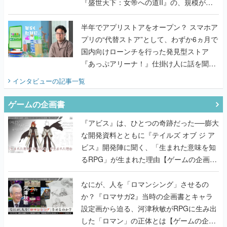
『盛世天下：女帝への道II』の、規模が違
うこだわりをプロデューサーに聞いた
半年でアプリストアをオープン？ スマホア
プリの“代替ストア”として、わずか6ヵ月で
国内向けローンチを行った発見型ストア
『あっぷアリーナ！』仕掛け人に話を聞い
てみた
インタビュー
の記事一覧
ゲームの企画書
『アビス』は、ひとつの奇跡だった──膨大
な開発資料とともに『テイルズ オブ ジ ア
ビス』開発陣に聞く、「生まれた意味を知
るRPG」が生まれた理由【ゲームの企画
書】
なにが、人を「ロマンシング」させるの
か？『ロマサガ2』当時の企画書とキャラ
設定画から迫る、河津秋敏がRPGに生み出
した「ロマン」の正体とは【ゲームの企画