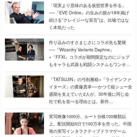
「現実より意味のある仮想世界を作る」
──『EVE Online』の生みの親が18年掲げ
続ける”クレイジーな宣言”は、比喩ではな
く本気だった
作り込みのすさまじさにコラボ先も驚嘆
──『Wizardry Variants Daphne』
×『FFXI』コラボが期間限定なのにジョブ
もキャラも武器も戦闘システムもワンオフ
で作り込まれた理由を両ディレクターに聞
く
『TATSUJIN』の弓削雅稔×『ライデンファ
イターズ』の齋藤貴幸──かつて縦シュー全
盛期を支えていた2人が、30年後に同じ会
社で机を並べる理由とは。新作
『TATSUJIN EXTREME』で初タッグを組
んだレジェンド2人に訊く開発秘話
実写映像1000分、ルート分岐100種類以
上。配信開始5日で100万本を売った、中国
発の実写インタラクティブドラマゲーム