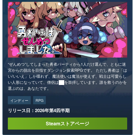
“ぜんめつ”してしまった勇者パーティから1人だけ選んで、ともに迷
宮からの脱出を目指すダンジョン探索RPGです。 ただし勇者は「は
い/いいえ」しか喋れず、魔法使いは魔法が使えず、戦士は可愛らし
い人形になっていて、僧侶は██を崇拝しています。誰を救うのかを
選ぶのは、あなたです。
インディー
RPG
リリース日：2026年第4四半期
Steamストアページ