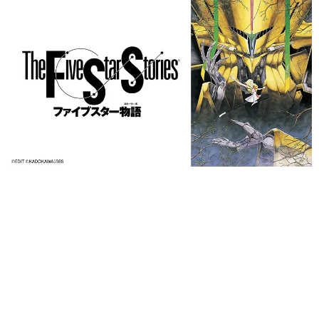
日本のコンテンツ産業やカルチャーに与えた影響を探る企
画です。
日本モバイルゲーム産業史
日本のモバイルゲーム史における主要なトピック・タイト
ルを網羅するほか、開発者へのインタビューや識者による
解説を掲載。約20年の歴史が一望できる決定版！
若ゲのいたり〜ゲームクリエイターの青春〜
『うつヌケ』『ペンと箸』等で知られるマンガ家・田中圭
一先生によるゲーム業界レポートマンガです。
なんでゲームは面白い？
ゲーム開発者・hamatsu氏がゲームの魅力を画面や操作の
具体的な形から解き明かしていく、硬派で骨太な評論連載
です。
ゲームが変えた日本語
「経験値」「裏技」「ラスボス」… ゲームにまつわる言葉
の起源や用法の変遷を、コンピューター文化史研究家・タ
イニーP氏が徹底調査。
カテゴリ
特集記事