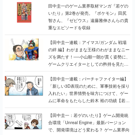
田中圭一のゲーム業界取材マンガ『若ゲの
いたり』第2巻が発売。『ポケモン』田尻
智さん、『ゼビウス』遠藤雅伸さんらの貴
重なエピソードを収録
【田中圭一連載：アイマス/ガンダム 戦場
の絆 編】わがままな王様のわがままなニー
ズを満たす！──小山順一朗が貫く姿勢に、
ゲームクリエイターとしての矜持を見た
【若ゲのいたり最終回】
【田中圭一連載：バーチャファイター編】
「新しい3D表現のために、軍事技術を採り
入れたい」世界情勢を味方につけて、ゲー
ムに革命をもたらした鈴木 裕の功績【若ゲ
のいたり】
【田中圭一：若ゲのいたり】ゲーム開発統
合環境「Unreal Engine」最新バージョン
で、開発環境はどう変わる？ ゲーム業界向