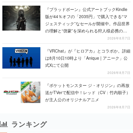
『ブラッドボーン』公式アートブックKindle
版が44％オフの「2035円」で購入できる“マ
ジェスティック”なセールが開催中。作品世界
の理解と“啓蒙”を深められる狩人様必携の一
冊
2026年8月7日
『VRChat』が『ヒロアカ』とコラボか。詳細
は8月10日10時より「Anique | アニーク」公
式Xにて公開
2026年8月7日
『ポケットモンスター ジ・オリジン』の再放
送がTVerで配信中！レッド（CV：竹内順子）
が主人公のオリジナルアニメ
2026年8月7日
ランキング