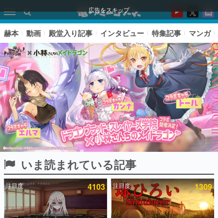
広告をスキップ
赫本
動画
殿堂入り記事
インタビュー
特集記事
マンガ
いま読まれている記事
ピックアップ
注目度
4103
注目度
1309
電ファミのいま読まれている記事ランキング
アプリセール情報