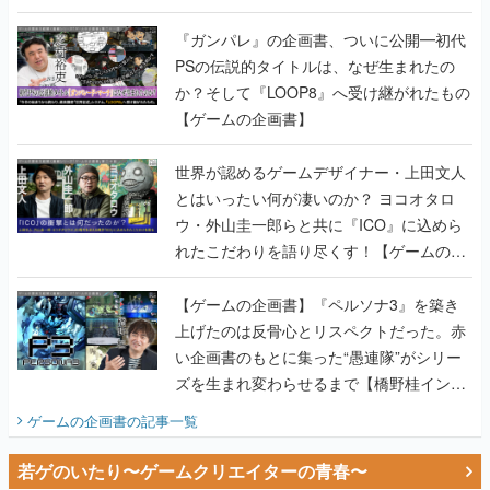
書】
『ガンパレ』の企画書、ついに公開━初代
PSの伝説的タイトルは、なぜ生まれたの
か？そして『LOOP8』へ受け継がれたもの
【ゲームの企画書】
世界が認めるゲームデザイナー・上田文人
とはいったい何が凄いのか？ ヨコオタロ
ウ・外山圭一郎らと共に『ICO』に込めら
れたこだわりを語り尽くす！【ゲームの企
画書】
【ゲームの企画書】『ペルソナ3』を築き
上げたのは反骨心とリスペクトだった。赤
い企画書のもとに集った“愚連隊”がシリー
ズを生まれ変わらせるまで【橋野桂インタ
ビュー】
ゲームの企画書
の記事一覧
若ゲのいたり〜ゲームクリエイターの青春〜