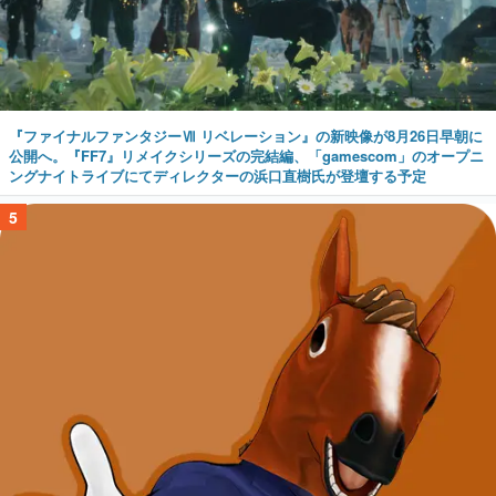
『ファイナルファンタジーⅦ リベレーション』の新映像が8月26日早朝に
公開へ。『FF7』リメイクシリーズの完結編、「gamescom」のオープニ
ングナイトライブにてディレクターの浜口直樹氏が登壇する予定
5