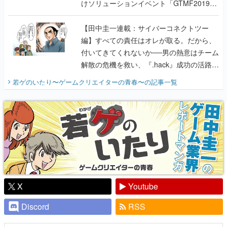
けソリューションイベント「GTMF2019」
に行って、より理解を深めよう【PR】
【田中圭一連載：サイバーコネクトツー
編】すべての責任はオレが取る。だから、
付いてきてくれないか──男の熱意はチーム
解散の危機を救い、『.hack』成功の活路を
開く。業界の快男児・松山 洋に流れる血は
若ゲのいたり〜ゲームクリエイターの青春〜
の記事一覧
『少年ジャンプ』色だった【若ゲのいた
り】
X
Youtube
Discord
RSS