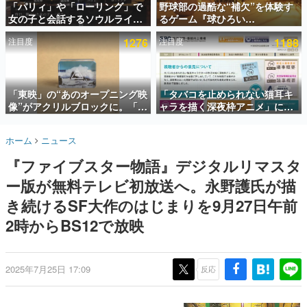
「パリィ」や「ローリング」で
野球部の過酷な“補欠”を体験す
女の子と会話するソウルライク
るゲーム『球ひろい
インタビュー
恋愛ゲーム『小早川さんはソウ
Simulator』が「1件」のウィッ
注目度
1276
注目度
1188
ルライク』無料公開。返事に失
シュリストをもとにチェコ語に
連載・特集一覧
敗すると「YOU DIED」
対応しSNSで話題に。『キング
ダム・カム』開発元やチェコの
殿堂入り記事
プロ野球選手から称賛の声
SNS拡散数が数千以上！ ページビュー数万以上！ などな
「東映」の“あのオープニング映
「タバコを止められない猫耳キ
ど。多くの人々に読まれた、電ファミ渾身の“殿堂入り”記
像”がアクリルブロックに。「東
ャラを描く深夜枠アニメ」に視
事をまとめました。
映ヒストリカル グッズコレクシ
聴者の一部から批判意見。違法
ョン」が8月下旬より発売
薬物の使用と思しき描写も含め
ゲームの企画書
ホーム
ニュース
て、BPOが議論を交わす
名作ゲームクリエイターの方々に製作時のエピソードをお
聞きし、ヒットする企画（ゲーム）とは何か？を探ってい
『ファイブスター物語』デジタルリマスタ
きます。
ー版が無料テレビ初放送へ。永野護氏が描
赫本
この物語を解いてはいけない。『赫本』は、〈試験問題〉
き続けるSF大作のはじまりを9月27日午前
の形をした短編ホラー小説集です。
2時からBS12で放映
新世代に訊く
これからのデジタルゲーム市場を担う若きクリエイター達
の姿を追い、彼らのルーツと情熱を探っていきます。
2025年7月25日 17:09
反応
ゲーム世代の作家たち
ゲームに多大な影響を受けた作家さんに取材し、ゲームが