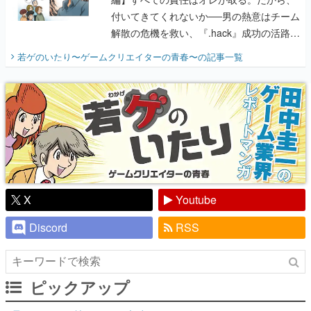
付いてきてくれないか──男の熱意はチーム
解散の危機を救い、『.hack』成功の活路を
開く。業界の快男児・松山 洋に流れる血は
若ゲのいたり〜ゲームクリエイターの青春〜
の記事一覧
『少年ジャンプ』色だった【若ゲのいた
り】
X
Youtube
Discord
RSS
ピックアップ