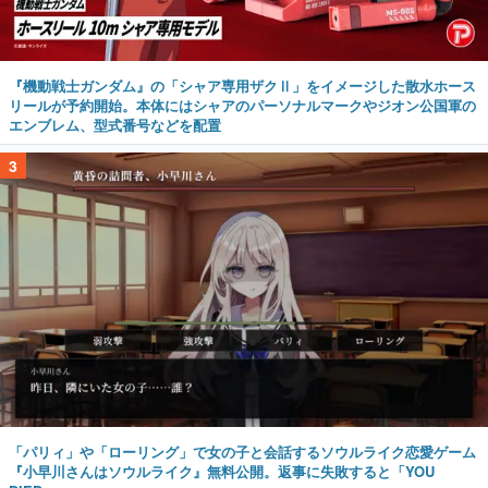
『機動戦士ガンダム』の「シャア専用ザクⅡ」をイメージした散水ホース
リールが予約開始。本体にはシャアのパーソナルマークやジオン公国軍の
エンブレム、型式番号などを配置
3
「パリィ」や「ローリング」で女の子と会話するソウルライク恋愛ゲーム
『小早川さんはソウルライク』無料公開。返事に失敗すると「YOU