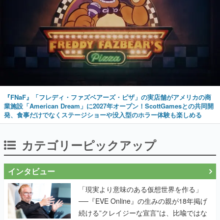
『FNaF』「フレディ・ファズベアーズ・ピザ」の実店舗がアメリカの商
業施設「American Dream」に2027年オープン！ScottGamesとの共同開
発、食事だけでなくステージショーや没入型のホラー体験も楽しめる
カテゴリーピックアップ
インタビュー
「現実より意味のある仮想世界を作る」
──『EVE Online』の生みの親が18年掲げ
続ける”クレイジーな宣言”は、比喩ではな