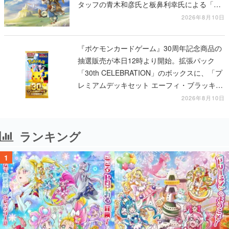
タッフの青木和彦氏と板鼻利幸氏による「ビ
ビ」の前日譚
2026年8月10日
『ポケモンカードゲーム』30周年記念商品の
抽選販売が本日12時より開始。拡張パック
「30th CELEBRATION」のボックスに、「プ
レミアムデッキセット エーフィ・ブラッキ
ー」「FUTURISTIC BOX」の計3商品
2026年8月10日
ランキング
1