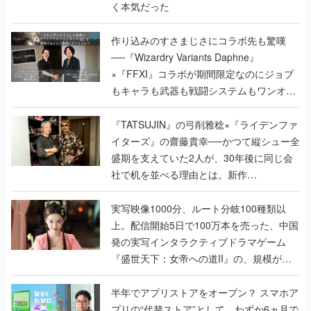
く本気だった
作り込みのすさまじさにコラボ先も驚嘆
──『Wizardry Variants Daphne』
×『FFXI』コラボが期間限定なのにジョブ
もキャラも武器も戦闘システムもワンオフ
で作り込まれた理由を両ディレクターに聞
く
『TATSUJIN』の弓削雅稔×『ライデンファ
イターズ』の齋藤貴幸──かつて縦シュー全
盛期を支えていた2人が、30年後に同じ会
社で机を並べる理由とは。新作
『TATSUJIN EXTREME』で初タッグを組
んだレジェンド2人に訊く開発秘話
実写映像1000分、ルート分岐100種類以
上。配信開始5日で100万本を売った、中国
発の実写インタラクティブドラマゲーム
『盛世天下：女帝への道II』の、規模が違
うこだわりをプロデューサーに聞いた
半年でアプリストアをオープン？ スマホア
プリの“代替ストア”として、わずか6ヵ月で