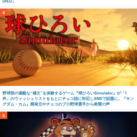
DIED」
4
野球部の過酷な“補欠”を体験するゲーム『球ひろいSimulator』が「1
件」のウィッシュリストをもとにチェコ語に対応しSNSで話題に。『キン
グダム・カム』開発元やチェコのプロ野球選手から称賛の声
5