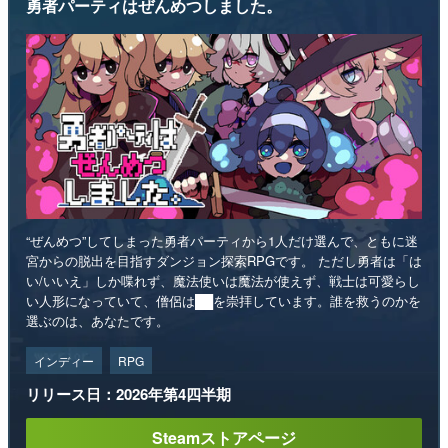
勇者パーティはぜんめつしました。
“ぜんめつ”してしまった勇者パーティから1人だけ選んで、ともに迷
宮からの脱出を目指すダンジョン探索RPGです。 ただし勇者は「は
い/いいえ」しか喋れず、魔法使いは魔法が使えず、戦士は可愛らし
い人形になっていて、僧侶は██を崇拝しています。誰を救うのかを
選ぶのは、あなたです。
インディー
RPG
リリース日：2026年第4四半期
Steamストアページ