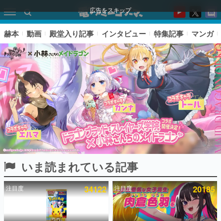
広告をスキップ
赫本
動画
殿堂入り記事
インタビュー
特集記事
マンガ
いま読まれている記事
ピックアップ
注目度
34122
注目度
20185
電ファミのいま読まれている記事ランキング
アプリセール情報