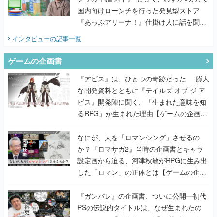
国内向けローンチを行った発見型ストア
『あっぷアリーナ！』仕掛け人に話を聞い
てみた
インタビュー
の記事一覧
ゲームの企画書
『アビス』は、ひとつの奇跡だった──膨大
な開発資料とともに『テイルズ オブ ジ ア
ビス』開発陣に聞く、「生まれた意味を知
るRPG」が生まれた理由【ゲームの企画
書】
なにが、人を「ロマンシング」させるの
か？『ロマサガ2』当時の企画書とキャラ
設定画から迫る、河津秋敏がRPGに生み出
した「ロマン」の正体とは【ゲームの企画
書】
『ガンパレ』の企画書、ついに公開━初代
PSの伝説的タイトルは、なぜ生まれたの