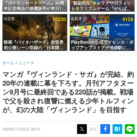
『ポケモンカードゲーム』30周
“朝凪先生”キャラデザのフィッ
年記念商品の抽選販売が本日12
トネスリズムゲーム『がんば
インタビュー
時より開始。拡張パック「30th
れ！チアリズム』Steamストア
注目度
10230
注目度
4158
CELEBRATION」のボックス
ページが公開。キャラクターの
連載・特集一覧
に、「プレミアムデッキセット
CVは陽向葵ゅかさん
エーフィ・ブラッキー」
殿堂入り記事
「FUTURISTIC BOX」の計3商
SNS拡散数が数千以上！ ページビュー数万以上！ などな
品
映画『バイオハザード』全世界
PlayStation公式ライセンス・ポ
ど。多くの人々に読まれた、電ファミ渾身の“殿堂入り”記
初公開シーン収録の「日本限
ップアップストアが池袋駅にて
事をまとめました。
定」予告映像が解禁。バイオの
期間限定で開催。夏のアパレル
日（8月10日）にあわせて、
や『ブラッドボーン』の新作ア
ゲームの企画書
ホーム
ニュース
「ラクーンシティ総合病院」へ
イテムが登場
名作ゲームクリエイターの方々に製作時のエピソードをお
聞きし、ヒットする企画（ゲーム）とは何か？を探ってい
行く配達人の姿が披露
マンガ『ヴィンランド・サガ』が完結、約
きます。
20年の連載に幕を下ろす。月刊アフタヌー
赫本
この物語を解いてはいけない。『赫本』は、〈試験問題〉
ン9月号に最終回である220話が掲載。戦場
の形をした短編ホラー小説集です。
で父を殺され復讐に燃える少年トルフィン
が、幻の大陸「ヴィンランド」を目指す
新世代に訊く
これからのデジタルゲーム市場を担う若きクリエイター達
の姿を追い、彼らのルーツと情熱を探っていきます。
2025年7月25日 08:37
反応
ゲーム世代の作家たち
ゲームに多大な影響を受けた作家さんに取材し、ゲームが