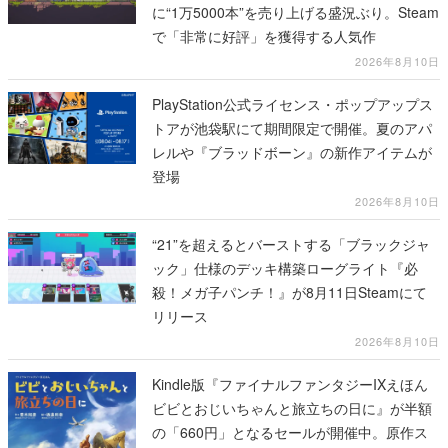
に“1万5000本”を売り上げる盛況ぶり。Steam
で「非常に好評」を獲得する人気作
2026年8月10日
PlayStation公式ライセンス・ポップアップス
トアが池袋駅にて期間限定で開催。夏のアパ
レルや『ブラッドボーン』の新作アイテムが
登場
2026年8月10日
“21”を超えるとバーストする「ブラックジャ
ック」仕様のデッキ構築ローグライト『必
殺！メガ子パンチ！』が8月11日Steamにて
リリース
2026年8月10日
Kindle版『ファイナルファンタジーIXえほん
ビビとおじいちゃんと旅立ちの日に』が半額
の「660円」となるセールが開催中。原作ス