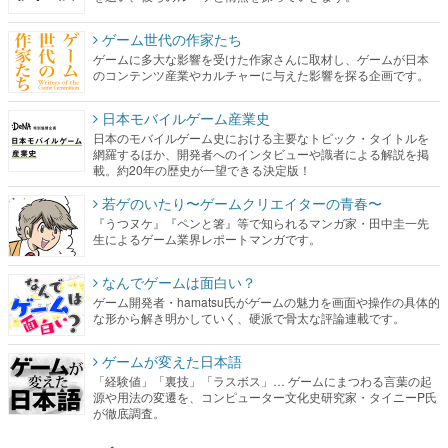
ゲーム世代の作家たち
ゲームに多大な影響を受けた作家さんに取材し、ゲームが日本
のコンテンツ産業やカルチャーに与えた影響を探る企画です。
日本モバイルゲーム産業史
日本のモバイルゲーム史における主要なトピック・タイトルを
網羅するほか、開発者へのインタビューや識者による解説を掲
載。約20年の歴史が一望できる決定版！
若ゲのいたり〜ゲームクリエイターの青春〜
『うつヌケ』『ペンと箸』等で知られるマンガ家・田中圭一先
生によるゲーム業界レポートマンガです。
なんでゲームは面白い？
ゲーム開発者・hamatsu氏がゲームの魅力を画面や操作の具体的
な形から解き明かしていく、硬派で骨太な評論連載です。
ゲームが変えた日本語
「経験値」「裏技」「ラスボス」… ゲームにまつわる言葉の起
源や用法の変遷を、コンピューター文化史研究家・タイニーP氏
が徹底調査。