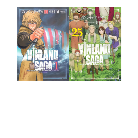
日本のコンテンツ産業やカルチャーに与えた影響を探る企
画です。
日本モバイルゲーム産業史
日本のモバイルゲーム史における主要なトピック・タイト
ルを網羅するほか、開発者へのインタビューや識者による
解説を掲載。約20年の歴史が一望できる決定版！
若ゲのいたり〜ゲームクリエイターの青春〜
『うつヌケ』『ペンと箸』等で知られるマンガ家・田中圭
一先生によるゲーム業界レポートマンガです。
なんでゲームは面白い？
ゲーム開発者・hamatsu氏がゲームの魅力を画面や操作の
具体的な形から解き明かしていく、硬派で骨太な評論連載
です。
ゲームが変えた日本語
「経験値」「裏技」「ラスボス」… ゲームにまつわる言葉
の起源や用法の変遷を、コンピューター文化史研究家・タ
イニーP氏が徹底調査。
カテゴリ
特集記事