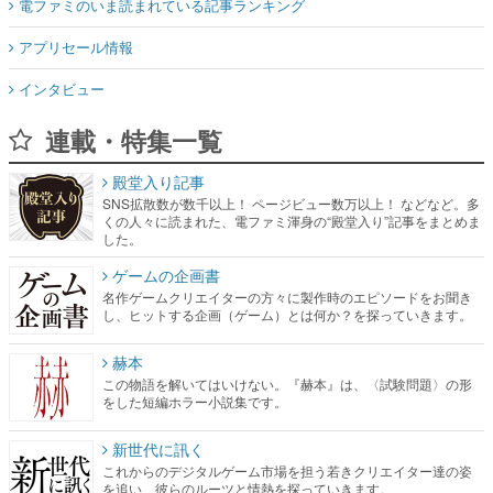
電ファミのいま読まれている記事ランキング
アプリセール情報
インタビュー
連載・特集一覧
殿堂入り記事
SNS拡散数が数千以上！ ページビュー数万以上！ などなど。多
くの人々に読まれた、電ファミ渾身の“殿堂入り”記事をまとめま
した。
ゲームの企画書
名作ゲームクリエイターの方々に製作時のエピソードをお聞き
し、ヒットする企画（ゲーム）とは何か？を探っていきます。
赫本
この物語を解いてはいけない。『赫本』は、〈試験問題〉の形
をした短編ホラー小説集です。
新世代に訊く
これからのデジタルゲーム市場を担う若きクリエイター達の姿
を追い、彼らのルーツと情熱を探っていきます。