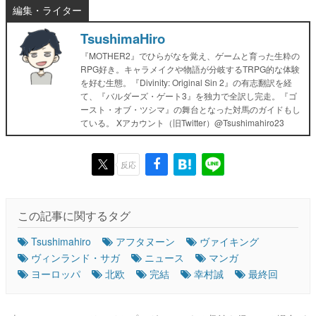
編集・ライター
TsushimaHiro
『MOTHER2』でひらがなを覚え、ゲームと育った生粋の
RPG好き。キャラメイクや物語が分岐するTRPG的な体験
を好む生態。『Divinity: Original Sin 2』の有志翻訳を経
て、『バルダーズ・ゲート3』を独力で全訳し完走。『ゴ
ースト・オブ・ツシマ』の舞台となった対馬のガイドもし
ている。 Xアカウント（旧Twitter）@Tsushimahiro23
反応
この記事に関するタグ
Tsushimahiro
アフタヌーン
ヴァイキング
ヴィンランド・サガ
ニュース
マンガ
ヨーロッパ
北欧
完結
幸村誠
最終回