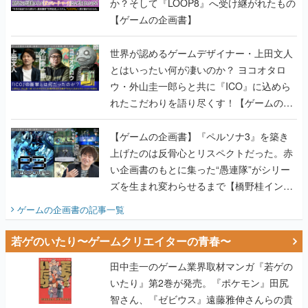
か？そして『LOOP8』へ受け継がれたもの
【ゲームの企画書】
世界が認めるゲームデザイナー・上田文人
とはいったい何が凄いのか？ ヨコオタロ
ウ・外山圭一郎らと共に『ICO』に込めら
れたこだわりを語り尽くす！【ゲームの企
画書】
【ゲームの企画書】『ペルソナ3』を築き
上げたのは反骨心とリスペクトだった。赤
い企画書のもとに集った“愚連隊”がシリー
ズを生まれ変わらせるまで【橋野桂インタ
ビュー】
ゲームの企画書
の記事一覧
若ゲのいたり〜ゲームクリエイターの青春〜
田中圭一のゲーム業界取材マンガ『若ゲの
いたり』第2巻が発売。『ポケモン』田尻
智さん、『ゼビウス』遠藤雅伸さんらの貴