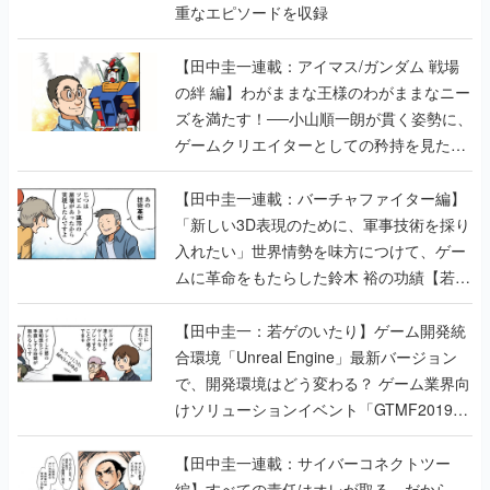
重なエピソードを収録
【田中圭一連載：アイマス/ガンダム 戦場
の絆 編】わがままな王様のわがままなニー
ズを満たす！──小山順一朗が貫く姿勢に、
ゲームクリエイターとしての矜持を見た
【若ゲのいたり最終回】
【田中圭一連載：バーチャファイター編】
「新しい3D表現のために、軍事技術を採り
入れたい」世界情勢を味方につけて、ゲー
ムに革命をもたらした鈴木 裕の功績【若ゲ
のいたり】
【田中圭一：若ゲのいたり】ゲーム開発統
合環境「Unreal Engine」最新バージョン
で、開発環境はどう変わる？ ゲーム業界向
けソリューションイベント「GTMF2019」
に行って、より理解を深めよう【PR】
【田中圭一連載：サイバーコネクトツー
編】すべての責任はオレが取る。だから、