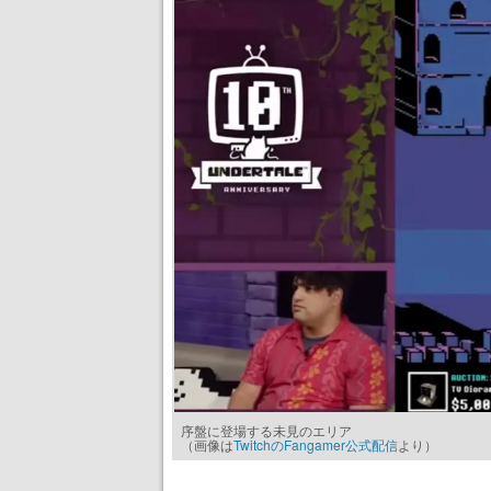
序盤に登場する未見のエリア
（画像は
TwitchのFangamer公式配信
より）