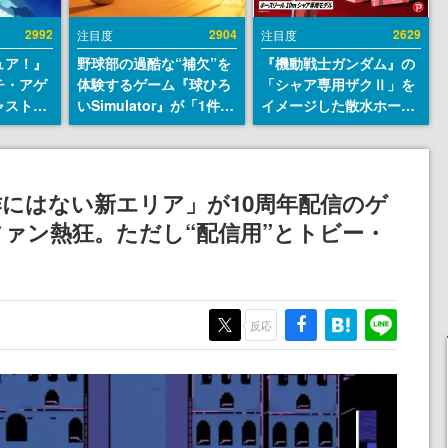
2992
2904
2629
注目度
注目度
ュア！』
野球部の過酷な“補欠”を
『機動戦士ガンダム』の
チ・アゲ
体験するゲーム『球ひろ
「シャア専用ザクⅡ」を
ャストは
いSimulator』が「1件」
イメージした散水ホース
判明。
のウィッシュリストをも
リールが予約開始。本体
始める異
とにチェコ語に対応し
にはシャアのパーソナル
トー役、
SNSで話題に。『キング
マークやジオン公国軍の
イク』山
ダム・カム』開発元やチ
エンブレム、型式番号な
原作にはない新エリア」が10周年配信のゲ
ェコのプロ野球選手から
どを配置
ァン熱狂。ただし“配信用”とトビー・
称賛の声
反応