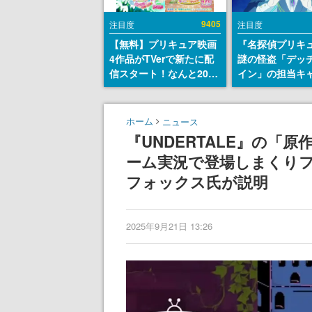
9405
注目度
注目度
【無料】プリキュア映画
『名探偵プリキ
4作品がTVerで新たに配
謎の怪盗「デッ
信スタート！なんと2018
イン」の担当キ
年～2024年の映画ほぼす
天﨑滉平さんと
べてが見放題に、ぶっち
『Re:ゼロから
ゃけありえないラインナ
世界生活』オッ
ホーム
ニュース
ップ
『ヒプノシスマ
『UNDERTALE』の「
田三郎役など
ーム実況で登場しまくりフ
フォックス氏が説明
2025年9月21日 13:26