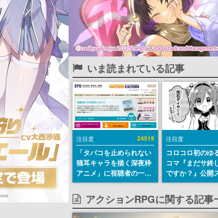
いま読まれている記事
24519
注目度
注目度
「タバコを止められない
コロコロ初のゆ
猫耳キャラを描く深夜枠
コマ『まだサ終
アニメ」に視聴者の一部
ですか？』公開
から批判意見。違法薬物
ト。主人公は新
の使用と思わしき描写も
侘石ダイヤ、ゲ
アクションRPGに関する記事
含めて、BPOが議論を交
を舞台にトラブ
わす
する社員たちを