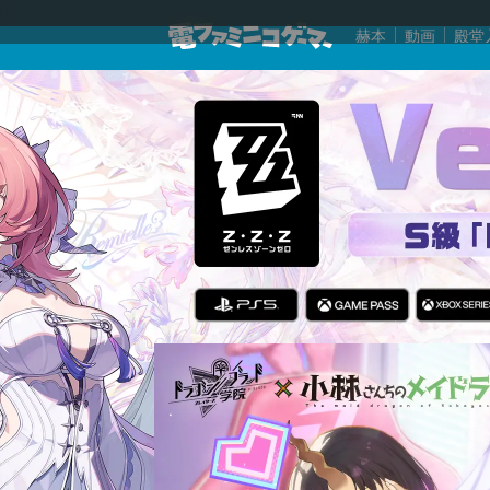
赫本
動画
殿堂