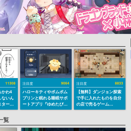
11308
9064
8833
注目度
注目度
るかわ4
ハローキティやポムポム
【無料】ダンジョン探索
しないん
プリンと眠れる睡眠サポ
で手に入れたものを自分
スター
ートアプリ『ゆめたび』
の店で売るゲーム
入社員の
が配信中。キャラごとの
『Moonlighter』が
ーム会社
ASMRや目覚ましアラー
Steamにて無料配布中！
一覧
ルへ対応
ムも搭載
続編『Moonlighter 2』
描く
の9月2日正式リリースを