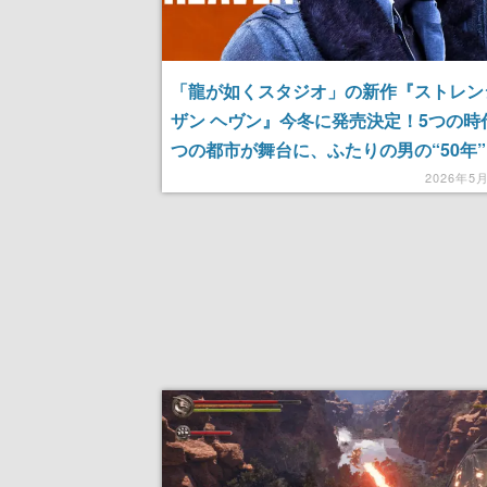
「龍が如くスタジオ」の新作『ストレン
ザン ヘヴン』今冬に発売決定！5つの時
つの都市が舞台に、ふたりの男の“50年
く。Ado、菅原文太氏、大塚明夫氏、ス
2026年5
プ・ドッグ氏など主要なキャストも公開