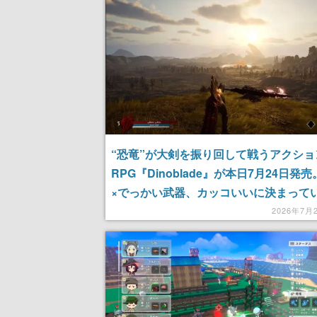
“恐竜”が大剣を振り回して戦うアクショ
RPG『Dinoblade』が本日7月24日発
×でっかい武器、カッコいいに決まって
2026年7月