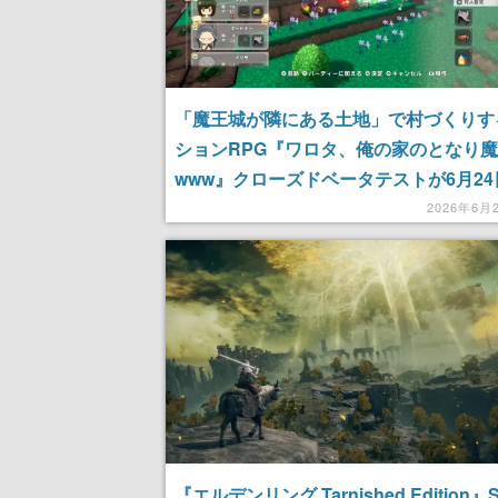
「魔王城が隣にある土地」で村づくりす
ションRPG『ワロタ、俺の家のとなり
www』クローズドベータテストが6月2
開催。素材を集めて施設を建て、職業を
2026年6月
れる「帽子」を活用して村づくり
『エルデンリング Tarnished Edition』S