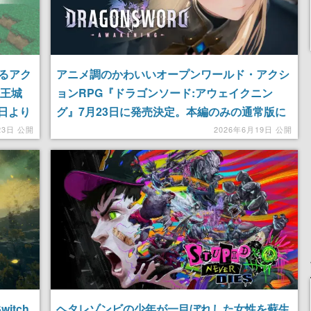
るアク
アニメ調のかわいいオープンワールド・アクシ
魔王城
ョンRPG『ドラゴンソード:アウェイクニン
4日より
グ』7月23日に発売決定。本編のみの通常版に
変えら
くわ、アートブックやサントラなどの付属する
23日 公開
2026年6月19日 公開
デラックスエディションも発売予定
witch
ヘタレゾンビの少年が一目ぼれした女性を蘇生