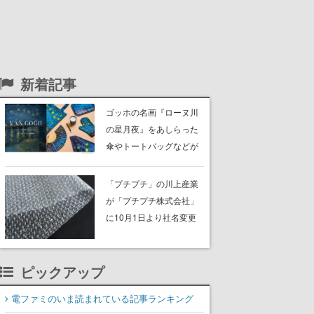
新着記事
ゴッホの名画『ローヌ川
の星月夜』をあしらった
傘やトートバッグなどが
登場。8月7日21時より2
日間限定で予約販売
「プチプチ」の川上産業
が「プチプチ株式会社」
に10月1日より社名変更
へ。創業58年で初めての
変更で、“プチッ”と鳴るお
ピックアップ
なじみの緩衝材が会社の
名前に
電ファミのいま読まれている記事ランキング