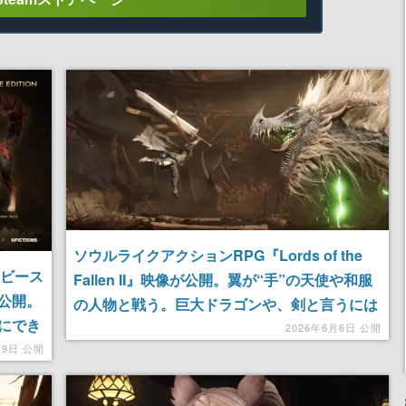
ソウルライクアクションRPG『Lords of the
『ビース
Fallen II』映像が公開。翼が“手”の天使や和服
公開。
の人物と戦う。巨大ドラゴンや、剣と言うには
にでき
あまりにも大きすぎる武器も登場
2026年6月6日 公開
ックス
月9日 公開