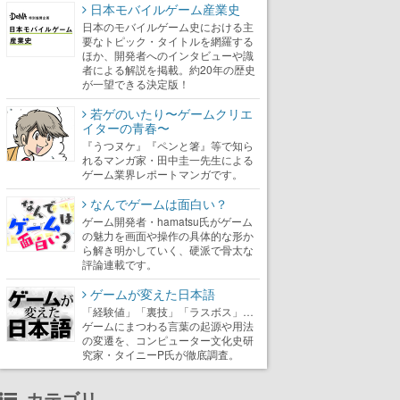
日本モバイルゲーム産業史
日本のモバイルゲーム史における主
要なトピック・タイトルを網羅する
ほか、開発者へのインタビューや識
者による解説を掲載。約20年の歴史
が一望できる決定版！
若ゲのいたり〜ゲームクリエ
イターの青春〜
『うつヌケ』『ペンと箸』等で知ら
れるマンガ家・田中圭一先生による
ゲーム業界レポートマンガです。
なんでゲームは面白い？
ゲーム開発者・hamatsu氏がゲーム
の魅力を画面や操作の具体的な形か
ら解き明かしていく、硬派で骨太な
評論連載です。
ゲームが変えた日本語
「経験値」「裏技」「ラスボス」…
ゲームにまつわる言葉の起源や用法
の変遷を、コンピューター文化史研
究家・タイニーP氏が徹底調査。
カテゴリ