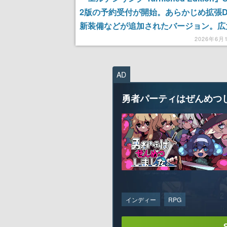
2版の予約受付が開始。あらかじめ拡張D
新装備などが追加されたバージョン。広
を舞台に、王となるための戦いに身を投
2026年6月
クションRPG
AD
勇者パーティはぜんめつ
インディー
RPG