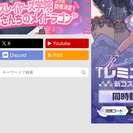
X
Youtube
Discord
RSS