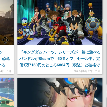
記念したキャンペーン
ン
『キングダム ハーツ』シリーズが一気に遊べる
売。恐竜
バンドルがSteamで「60％オフ」セール中。定
いる
価1万7160円のところ6864円（税込）と破格で
ディズニーワールドを冒険できる
24日 公開
2026年6月27日 公開