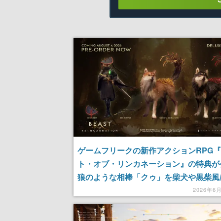
ゲームフリークの新作アクションRPG
ト・オブ・リンカネーション』の特典が
狼のような相棒「クゥ」を柴犬や黒柴風
るスキン。パッケージ版やデジタルデラ
2026年6
エディションに収録