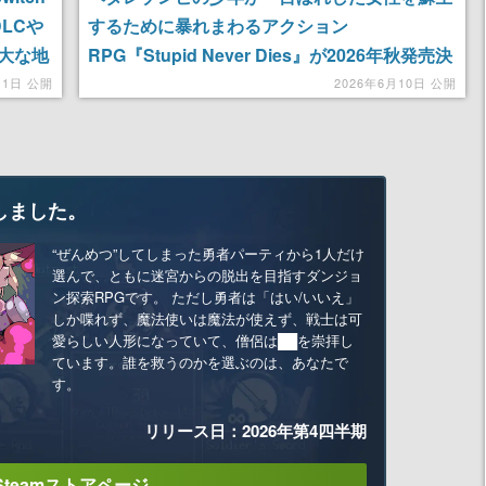
LCや
するために暴れまわるアクション
大な地
RPG『Stupid Never Dies』が2026年秋発売決
じるア
定。最弱ゾンビが敵の能力を奪い11種のモンス
11日 公開
2026年6月10日 公開
ターに変身する
しました。
“ぜんめつ”してしまった勇者パーティから1人だけ
選んで、ともに迷宮からの脱出を目指すダンジョ
ン探索RPGです。 ただし勇者は「はい/いいえ」
しか喋れず、魔法使いは魔法が使えず、戦士は可
愛らしい人形になっていて、僧侶は██を崇拝し
ています。誰を救うのかを選ぶのは、あなたで
す。
リリース日：2026年第4四半期
Steamストアページ