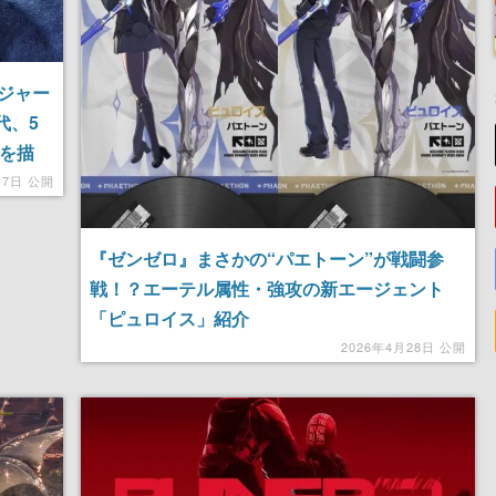
ジャー
代、5
”を描
ヌー
月7日 公開
『ゼンゼロ』まさかの“パエトーン”が戦闘参
戦！？エーテル属性・強攻の新エージェント
「ピュロイス」紹介
2026年4月28日 公開