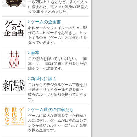
ー数万以上！ などなど。多くの人々
に読まれた、電ファミ渾身の“殿堂入
り”記事をまとめました。
ゲームの企画書
名作ゲームクリエイターの方々に製
作時のエピソードをお聞きし、ヒッ
トする企画（ゲーム）とは何か？を
探っていきます。
赫本
この物語を解いてはいけない。『赫
本』は、〈試験問題〉の形をした短
編ホラー小説集です。
新世代に訊く
これからのデジタルゲーム市場を担
う若きクリエイター達の姿を追い、
彼らのルーツと情熱を探っていきま
す。
ゲーム世代の作家たち
ゲームに多大な影響を受けた作家さ
んに取材し、ゲームが日本のコンテ
ンツ産業やカルチャーに与えた影響
を探る企画です。