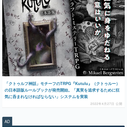
「クトゥルフ神話」モチーフのTRPG『Kutulu』（クトゥルー）
の日本語版ルールブックが発売開始。「真実を追求するために狂
気に呑まれなければならない」システムを実装
2022年4月27日 公開
AD
勇者パーティはぜんめつしました。