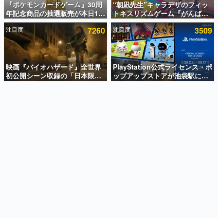
『ポケモンカードゲーム』30周
“朝凪先生”キャラデザのフィッ
年記念商品の抽選販売が本日12
トネスリズムゲーム『がんば
インタビュー
時より開始。拡張パック「30th
れ！チアリズム』Steamストア
注目度
7260
注目度
3509
CELEBRATION」のボックス
ページが公開。キャラクターの
連載・特集一覧
に、「プレミアムデッキセット
CVは陽向葵ゅかさん
エーフィ・ブラッキー」
殿堂入り記事
「FUTURISTIC BOX」の計3商
SNS拡散数が数千以上！ ページビュー数万以上！ などな
品
映画『バイオハザード』全世界
PlayStation公式ライセンス・ポ
ど。多くの人々に読まれた、電ファミ渾身の“殿堂入り”記
初公開シーン収録の「日本限
ップアップストアが池袋駅にて
事をまとめました。
定」予告映像が解禁。バイオの
期間限定で開催。夏のアパレル
日（8月10日）にあわせて、
や『ブラッドボーン』の新作ア
ゲームの企画書
「ラクーンシティ総合病院」へ
イテムが登場
名作ゲームクリエイターの方々に製作時のエピソードをお
聞きし、ヒットする企画（ゲーム）とは何か？を探ってい
行く配達人の姿が披露
きます。
赫本
この物語を解いてはいけない。『赫本』は、〈試験問題〉
の形をした短編ホラー小説集です。
新世代に訊く
これからのデジタルゲーム市場を担う若きクリエイター達
の姿を追い、彼らのルーツと情熱を探っていきます。
ゲーム世代の作家たち
ゲームに多大な影響を受けた作家さんに取材し、ゲームが