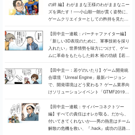
【若ゲのいたり最終回】
【田中圭一連載：バーチャファイター編】
「新しい3D表現のために、軍事技術を採り
入れたい」世界情勢を味方につけて、ゲー
ムに革命をもたらした鈴木 裕の功績【若ゲ
のいたり】
【田中圭一：若ゲのいたり】ゲーム開発統
合環境「Unreal Engine」最新バージョン
で、開発環境はどう変わる？ ゲーム業界向
けソリューションイベント「GTMF2019」
に行って、より理解を深めよう【PR】
【田中圭一連載：サイバーコネクトツー
編】すべての責任はオレが取る。だから、
付いてきてくれないか──男の熱意はチーム
解散の危機を救い、『.hack』成功の活路を
開く。業界の快男児・松山 洋に流れる血は
若ゲのいたり〜ゲームクリエイターの青春〜
の記事一覧
『少年ジャンプ』色だった【若ゲのいた
り】