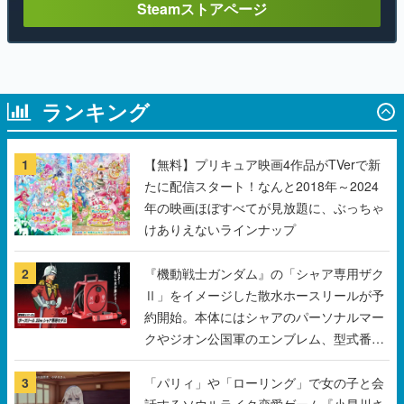
ランキング
1
【無料】プリキュア映画4作品がTVerで新
たに配信スタート！なんと2018年～2024
年の映画ほぼすべてが見放題に、ぶっちゃ
けありえないラインナップ
2
『機動戦士ガンダム』の「シャア専用ザク
Ⅱ」をイメージした散水ホースリールが予
約開始。本体にはシャアのパーソナルマー
クやジオン公国軍のエンブレム、型式番号
などを配置
3
「パリィ」や「ローリング」で女の子と会
話するソウルライク恋愛ゲーム『小早川さ
んはソウルライク』無料公開。返事に失敗
すると「YOU DIED」