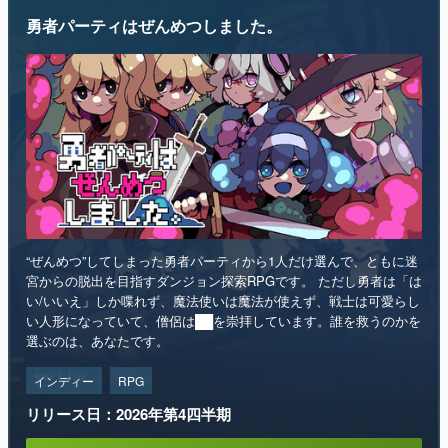
“ぜんめつ”してしまった勇者パーティから1人だけ選んで、ともに迷
宮からの脱出を目指すダンジョン探索RPGです。 ただし勇者は「は
い/いいえ」しか喋れず、魔法使いは魔法が使えず、戦士は可愛らし
い人形になっていて、僧侶は██を崇拝しています。誰を救うのかを
選ぶのは、あなたです。
インディー
RPG
リリース日：2026年第4四半期
Steamストアページ