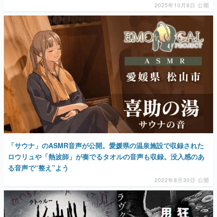
マンガ
女性向け
アプリレビュー
その他
電ファミニコゲーマーとは？
「サウナ」のASMR音声が公開。愛媛県の温泉施設で収録された
運営：株式会社マレ
ロウリュや「熱波師」が奏でるタオルの音声も収録。没入感のあ
る音声で“整え”よう
2022年8月30日 公開