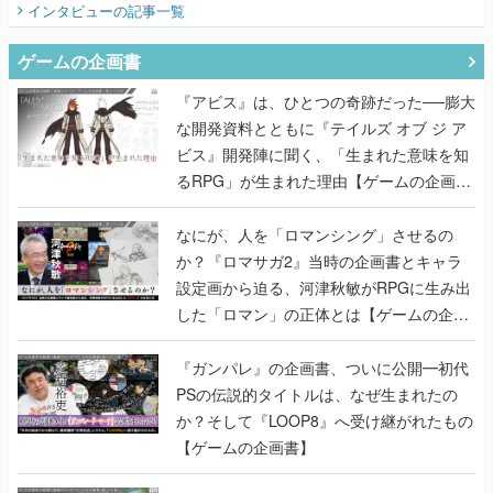
『アビス』は、ひとつの奇跡だった──膨大
な開発資料とともに『テイルズ オブ ジ ア
ビス』開発陣に聞く、「生まれた意味を知
るRPG」が生まれた理由【ゲームの企画
書】
なにが、人を「ロマンシング」させるの
か？『ロマサガ2』当時の企画書とキャラ
設定画から迫る、河津秋敏がRPGに生み出
した「ロマン」の正体とは【ゲームの企画
書】
『ガンパレ』の企画書、ついに公開━初代
PSの伝説的タイトルは、なぜ生まれたの
か？そして『LOOP8』へ受け継がれたもの
【ゲームの企画書】
世界が認めるゲームデザイナー・上田文人
とはいったい何が凄いのか？ ヨコオタロ
ウ・外山圭一郎らと共に『ICO』に込めら