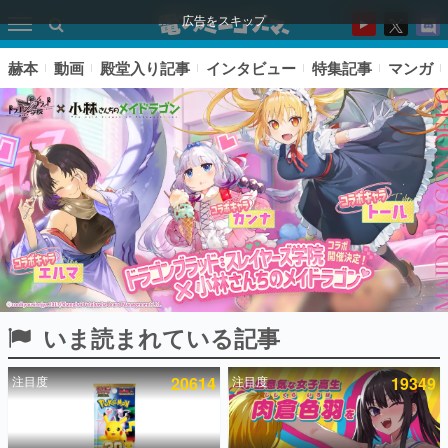
広告をスキップ
赫本
動画
殿堂入り記事
インタビュー
特集記事
マンガ
いま読まれている記事
ピックアップ
注目度
20614
注目度
19349
電ファミのいま読まれている記事ランキング
アプリセール情報