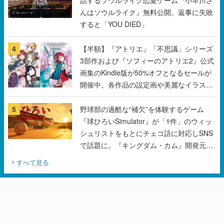
4
【半額】『アトリエ』「不思議」シリーズ
3部作および『ソフィーのアトリエ2』公式
画集のKindle版が50%オフとなるセールが
開催中。各作品の設定画や美麗なイラスト
の数々をふんだんに収録
5
野球部の過酷な“補欠”を体験するゲーム
『球ひろいSimulator』が「1件」のウィッ
シュリストをもとにチェコ語に対応しSNS
で話題に。『キングダム・カム』開発元や
チェコのプロ野球選手から称賛の声
すべて見る