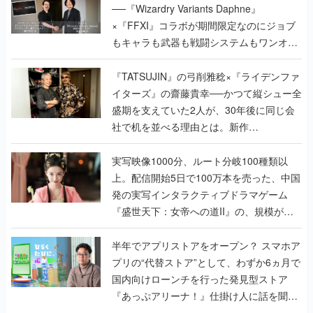
で作り込まれた理由を両ディレクターに聞
く
『TATSUJIN』の弓削雅稔×『ライデンファ
イターズ』の齋藤貴幸──かつて縦シュー全
盛期を支えていた2人が、30年後に同じ会
社で机を並べる理由とは。新作
『TATSUJIN EXTREME』で初タッグを組
んだレジェンド2人に訊く開発秘話
実写映像1000分、ルート分岐100種類以
上。配信開始5日で100万本を売った、中国
発の実写インタラクティブドラマゲーム
『盛世天下：女帝への道II』の、規模が違
うこだわりをプロデューサーに聞いた
半年でアプリストアをオープン？ スマホア
プリの“代替ストア”として、わずか6ヵ月で
国内向けローンチを行った発見型ストア
『あっぷアリーナ！』仕掛け人に話を聞い
てみた
インタビュー
の記事一覧
ゲームの企画書