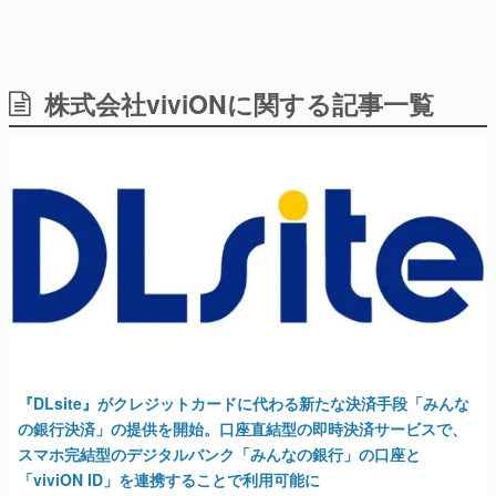
株式会社viviONに関する記事一覧
日本のコンテンツ産業やカルチャーに与えた影響を探る企
画です。
日本モバイルゲーム産業史
日本のモバイルゲーム史における主要なトピック・タイト
ルを網羅するほか、開発者へのインタビューや識者による
解説を掲載。約20年の歴史が一望できる決定版！
若ゲのいたり〜ゲームクリエイターの青春〜
『うつヌケ』『ペンと箸』等で知られるマンガ家・田中圭
一先生によるゲーム業界レポートマンガです。
なんでゲームは面白い？
ゲーム開発者・hamatsu氏がゲームの魅力を画面や操作の
具体的な形から解き明かしていく、硬派で骨太な評論連載
です。
『DLsite』がクレジットカードに代わる新たな決済手段「みんな
ゲームが変えた日本語
の銀行決済」の提供を開始。口座直結型の即時決済サービスで、
「経験値」「裏技」「ラスボス」… ゲームにまつわる言葉
スマホ完結型のデジタルバンク「みんなの銀行」の口座と
の起源や用法の変遷を、コンピューター文化史研究家・タ
イニーP氏が徹底調査。
「viviON ID」を連携することで利用可能に
2025年10月6日 公開
カテゴリ
特集記事