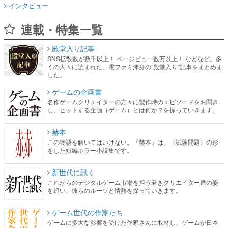
殿堂入り記事
SNS拡散数が数千以上！ ページビュー数万以上！ などなど。多
くの人々に読まれた、電ファミ渾身の“殿堂入り”記事をまとめま
した。
ゲームの企画書
名作ゲームクリエイターの方々に製作時のエピソードをお聞き
し、ヒットする企画（ゲーム）とは何か？を探っていきます。
赫本
この物語を解いてはいけない。『赫本』は、〈試験問題〉の形
をした短編ホラー小説集です。
新世代に訊く
これからのデジタルゲーム市場を担う若きクリエイター達の姿
を追い、彼らのルーツと情熱を探っていきます。
ゲーム世代の作家たち
ゲームに多大な影響を受けた作家さんに取材し、ゲームが日本
のコンテンツ産業やカルチャーに与えた影響を探る企画です。
日本モバイルゲーム産業史
日本のモバイルゲーム史における主要なトピック・タイトルを