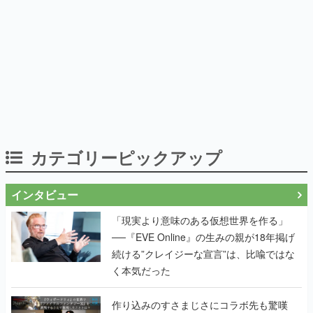
カテゴリーピックアップ
インタビュー
「現実より意味のある仮想世界を作る」
──『EVE Online』の生みの親が18年掲げ
続ける”クレイジーな宣言”は、比喩ではな
く本気だった
作り込みのすさまじさにコラボ先も驚嘆
──『Wizardry Variants Daphne』
×『FFXI』コラボが期間限定なのにジョブ
もキャラも武器も戦闘システムもワンオフ