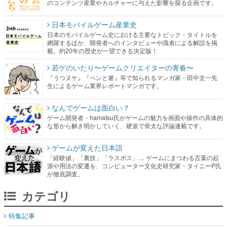
網羅するほか、開発者へのインタビューや識者による解説を掲
載。約20年の歴史が一望できる決定版！
若ゲのいたり〜ゲームクリエイターの青春〜
『うつヌケ』『ペンと箸』等で知られるマンガ家・田中圭一先
生によるゲーム業界レポートマンガです。
なんでゲームは面白い？
ゲーム開発者・hamatsu氏がゲームの魅力を画面や操作の具体的
な形から解き明かしていく、硬派で骨太な評論連載です。
ゲームが変えた日本語
「経験値」「裏技」「ラスボス」… ゲームにまつわる言葉の起
源や用法の変遷を、コンピューター文化史研究家・タイニーP氏
が徹底調査。
カテゴリ
特集記事
マンガ
女性向け