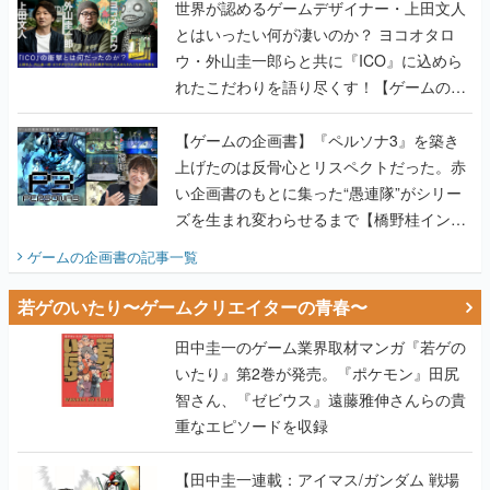
れたこだわりを語り尽くす！【ゲームの企
画書】
【ゲームの企画書】『ペルソナ3』を築き
上げたのは反骨心とリスペクトだった。赤
い企画書のもとに集った“愚連隊”がシリー
ズを生まれ変わらせるまで【橋野桂インタ
ビュー】
ゲームの企画書
の記事一覧
若ゲのいたり〜ゲームクリエイターの青春〜
田中圭一のゲーム業界取材マンガ『若ゲの
いたり』第2巻が発売。『ポケモン』田尻
智さん、『ゼビウス』遠藤雅伸さんらの貴
重なエピソードを収録
【田中圭一連載：アイマス/ガンダム 戦場
の絆 編】わがままな王様のわがままなニー
ズを満たす！──小山順一朗が貫く姿勢に、
ゲームクリエイターとしての矜持を見た