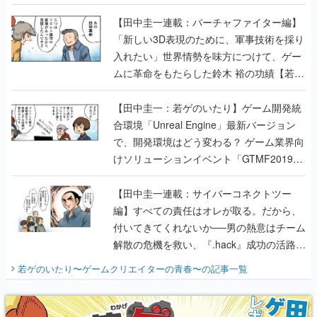
【若ゲのいたり最終回】
【田中圭一連載：バーチャファイター編】
「新しい3D表現のために、軍事技術を採り
入れたい」世界情勢を味方につけて、ゲー
ムに革命をもたらした鈴木 裕の功績【若ゲ
のいたり】
【田中圭一：若ゲのいたり】ゲーム開発統
合環境「Unreal Engine」最新バージョン
で、開発環境はどう変わる？ ゲーム業界向
けソリューションイベント「GTMF2019」
に行って、より理解を深めよう【PR】
【田中圭一連載：サイバーコネクトツー
編】すべての責任はオレが取る。だから、
付いてきてくれないか──男の熱意はチーム
解散の危機を救い、『.hack』成功の活路を
開く。業界の快男児・松山 洋に流れる血は
若ゲのいたり〜ゲームクリエイターの青春〜
の記事一覧
『少年ジャンプ』色だった【若ゲのいた
り】