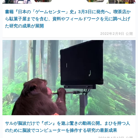
書籍『日本の「ゲームセンター」史』3月3日に発売へ。喫茶店か
ら駄菓子屋までを含む、資料やフィールドワークを元に調べ上げ
た研究の成果が展開
2022年2月9日 公開
サルが脳波だけで『ポン』を遊ぶ驚きの動画公開。まひを持つ人
のために脳波でコンピューターを操作する研究の最新成果
2021年4月12日 公開