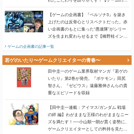
画書】
【ゲームの企画書】『ペルソナ3』を築き
上げたのは反骨心とリスペクトだった。赤
い企画書のもとに集った“愚連隊”がシリー
ズを生まれ変わらせるまで【橋野桂インタ
ビュー】
ゲームの企画書
の記事一覧
若ゲのいたり〜ゲームクリエイターの青春〜
田中圭一のゲーム業界取材マンガ『若ゲの
いたり』第2巻が発売。『ポケモン』田尻
智さん、『ゼビウス』遠藤雅伸さんらの貴
重なエピソードを収録
【田中圭一連載：アイマス/ガンダム 戦場
の絆 編】わがままな王様のわがままなニー
ズを満たす！──小山順一朗が貫く姿勢に、
ゲームクリエイターとしての矜持を見た