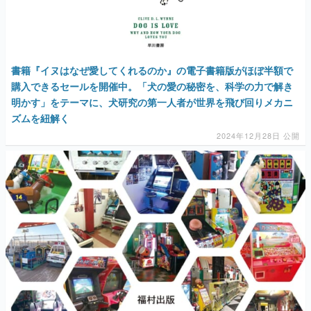
マンガ
女性向け
書籍『イヌはなぜ愛してくれるのか』の電子書籍版がほぼ半額で
アプリレビュー
購入できるセールを開催中。「犬の愛の秘密を、科学の力で解き
明かす」をテーマに、犬研究の第一人者が世界を飛び回りメカニ
その他
ズムを紐解く
2024年12月28日 公開
電ファミニコゲーマーとは？
運営：株式会社マレ