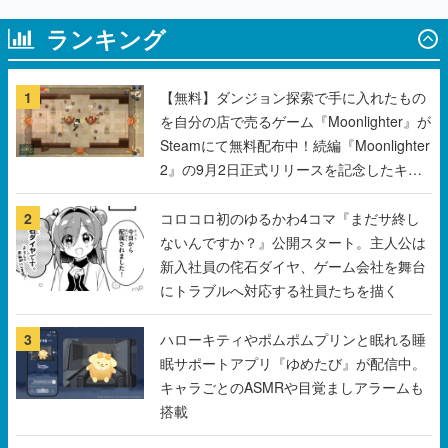
ランキング
1
【無料】ダンジョン探索で手に入れたもの
を自分の店で売るゲーム『Moonlighter』が
Steamにて無料配布中！続編『Moonlighter
2』の9月2日正式リリースを記念したキャ
ンペーン
2
コロコロ初のゆるかわ4コマ『まだサ終し
ないんですか？』公開スタート。主人公は
新入社員の侘石ダイヤ、ゲーム会社を舞台
にトラブルへ対応する社員たちを描く
3
ハローキティやポムポムプリンと眠れる睡
眠サポートアプリ『ゆめたび』が配信中。
キャラごとのASMRや目覚ましアラームも
搭載