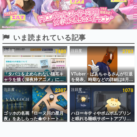
インタビュー
連載・特集一覧
殿堂入り記事
いま読まれている記事
SNS拡散数が数千以上！ ページビュー数万以上！ などな
ど。多くの人々に読まれた、電ファミ渾身の“殿堂入り”記
事をまとめました。
注目度
7480
注目度
2783
ゲームの企画書
名作ゲームクリエイターの方々に製作時のエピソードをお
聞きし、ヒットする企画（ゲーム）とは何か？を探ってい
「タバコを止められない猫耳キ
VTuber・ばあちゃるさんが引退
きます。
ャラを描く深夜枠アニメ」に視
を発表。時期などの詳細は8月9
赫本
聴者の一部から批判意見。違法
日15時からの配信で説明
この物語を解いてはいけない。『赫本』は、〈試験問題〉
注目度
2387
注目度
1078
薬物の使用と思しき描写も含め
の形をした短編ホラー小説集です。
て、BPOが議論を交わす
新世代に訊く
ゴッホの名画『ローヌ川の星月
ハローキティやポムポムプリン
これからのデジタルゲーム市場を担う若きクリエイター達
の姿を追い、彼らのルーツと情熱を探っていきます。
夜』をあしらった傘やトートバ
と眠れる睡眠サポートアプリ
ッグなどが登場。8月7日21時よ
『ゆめたび』が配信中。キャラ
り2日間限定で予約販売
ごとのASMRや目覚ましアラー
ゲーム世代の作家たち
ムも搭載
ゲームに多大な影響を受けた作家さんに取材し、ゲームが