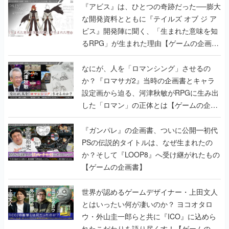
『アビス』は、ひとつの奇跡だった──膨大
な開発資料とともに『テイルズ オブ ジ ア
ビス』開発陣に聞く、「生まれた意味を知
るRPG」が生まれた理由【ゲームの企画
書】
なにが、人を「ロマンシング」させるの
か？『ロマサガ2』当時の企画書とキャラ
設定画から迫る、河津秋敏がRPGに生み出
した「ロマン」の正体とは【ゲームの企画
書】
『ガンパレ』の企画書、ついに公開━初代
PSの伝説的タイトルは、なぜ生まれたの
か？そして『LOOP8』へ受け継がれたもの
【ゲームの企画書】
世界が認めるゲームデザイナー・上田文人
とはいったい何が凄いのか？ ヨコオタロ
ウ・外山圭一郎らと共に『ICO』に込めら
れたこだわりを語り尽くす！【ゲームの企