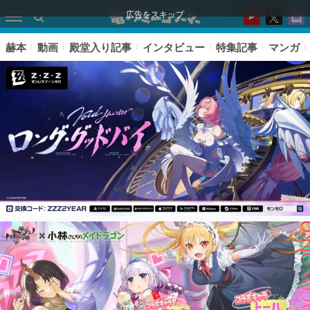
広告をスキップ
赫本
動画
殿堂入り記事
インタビュー
特集記事
マンガ
ピックアップ
電ファミのいま読まれている記事ランキング
アプリセール情報