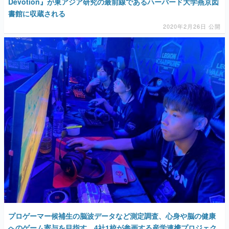
Devotion』が東アジア研究の最前線であるハーバード大学燕京図
書館に収蔵される
2020年2月26日 公開
プロゲーマー候補生の脳波データなど測定調査、心身や脳の健康
へのゲーム寄与を目指す。4社1校が参画する産学連携プロジェク