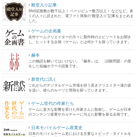
殿堂入り記事
SNS拡散数が数千以上！ ページビュー数万以上！ などなど。多
くの人々に読まれた、電ファミ渾身の“殿堂入り”記事をまとめま
した。
ゲームの企画書
名作ゲームクリエイターの方々に製作時のエピソードをお聞き
し、ヒットする企画（ゲーム）とは何か？を探っていきます。
赫本
この物語を解いてはいけない。『赫本』は、〈試験問題〉の形
をした短編ホラー小説集です。
新世代に訊く
これからのデジタルゲーム市場を担う若きクリエイター達の姿
を追い、彼らのルーツと情熱を探っていきます。
ゲーム世代の作家たち
ゲームに多大な影響を受けた作家さんに取材し、ゲームが日本
のコンテンツ産業やカルチャーに与えた影響を探る企画です。
日本モバイルゲーム産業史
日本のモバイルゲーム史における主要なトピック・タイトルを