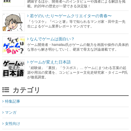
網羅するほか、開発者へのインタビューや識者による解説を掲
載。約20年の歴史が一望できる決定版！
若ゲのいたり〜ゲームクリエイターの青春〜
『うつヌケ』『ペンと箸』等で知られるマンガ家・田中圭一先
生によるゲーム業界レポートマンガです。
なんでゲームは面白い？
ゲーム開発者・hamatsu氏がゲームの魅力を画面や操作の具体的
な形から解き明かしていく、硬派で骨太な評論連載です。
ゲームが変えた日本語
「経験値」「裏技」「ラスボス」… ゲームにまつわる言葉の起
源や用法の変遷を、コンピューター文化史研究家・タイニーP氏
が徹底調査。
カテゴリ
特集記事
マンガ
女性向け