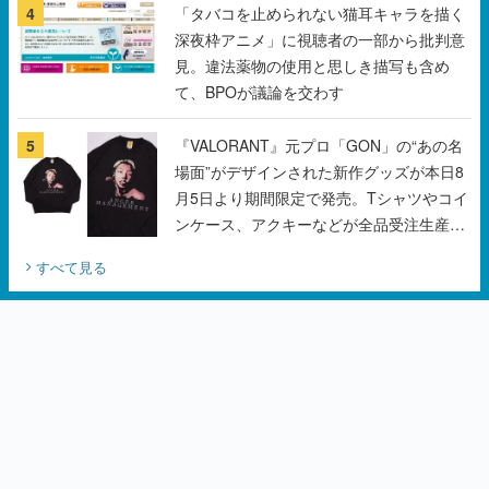
4
「タバコを止められない猫耳キャラを描く
深夜枠アニメ」に視聴者の一部から批判意
見。違法薬物の使用と思しき描写も含め
て、BPOが議論を交わす
5
『VALORANT』元プロ「GON」の“あの名
場面”がデザインされた新作グッズが本日8
月5日より期間限定で発売。Tシャツやコイ
ンケース、アクキーなどが全品受注生産で
登場、過去に発売したグッズの再販も
すべて見る