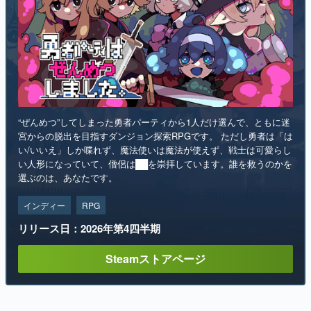
“ぜんめつ”してしまった勇者パーティから1人だけ選んで、ともに迷
宮からの脱出を目指すダンジョン探索RPGです。 ただし勇者は「は
い/いいえ」しか喋れず、魔法使いは魔法が使えず、戦士は可愛らし
い人形になっていて、僧侶は██を崇拝しています。誰を救うのかを
選ぶのは、あなたです。
インディー
RPG
リリース日：2026年第4四半期
Steamストアページ