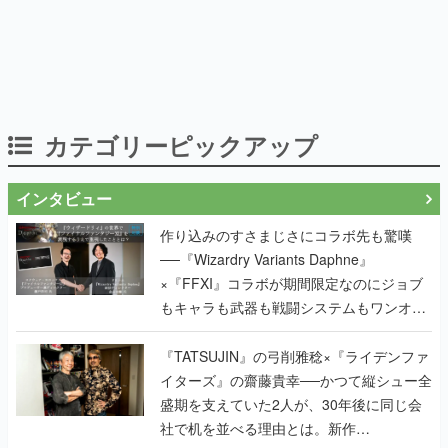
カテゴリーピックアップ
インタビュー
作り込みのすさまじさにコラボ先も驚嘆
──『Wizardry Variants Daphne』
×『FFXI』コラボが期間限定なのにジョブ
もキャラも武器も戦闘システムもワンオフ
で作り込まれた理由を両ディレクターに聞
く
『TATSUJIN』の弓削雅稔×『ライデンファ
イターズ』の齋藤貴幸──かつて縦シュー全
盛期を支えていた2人が、30年後に同じ会
社で机を並べる理由とは。新作