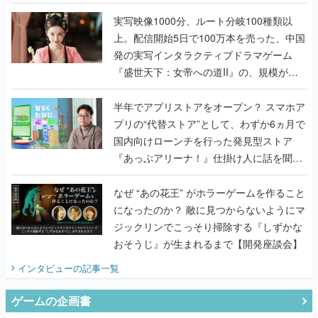
『TATSUJIN EXTREME』で初タッグを組
んだレジェンド2人に訊く開発秘話
実写映像1000分、ルート分岐100種類以
上。配信開始5日で100万本を売った、中国
発の実写インタラクティブドラマゲーム
『盛世天下：女帝への道II』の、規模が違
うこだわりをプロデューサーに聞いた
半年でアプリストアをオープン？ スマホア
プリの“代替ストア”として、わずか6ヵ月で
国内向けローンチを行った発見型ストア
『あっぷアリーナ！』仕掛け人に話を聞い
てみた
なぜ “あの花王” がホラーゲームを作ること
になったのか？ 敵に見つからないようにマ
ジックリンでこっそり掃除する『しずかな
おそうじ』が生まれるまで【開発座談会】
インタビュー
の記事一覧
ゲームの企画書