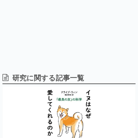
日本のコンテンツ産業やカルチャーに与えた影響を探る企
画です。
日本モバイルゲーム産業史
日本のモバイルゲーム史における主要なトピック・タイト
ルを網羅するほか、開発者へのインタビューや識者による
解説を掲載。約20年の歴史が一望できる決定版！
若ゲのいたり〜ゲームクリエイターの青春〜
『うつヌケ』『ペンと箸』等で知られるマンガ家・田中圭
一先生によるゲーム業界レポートマンガです。
なんでゲームは面白い？
ゲーム開発者・hamatsu氏がゲームの魅力を画面や操作の
研究に関する記事一覧
具体的な形から解き明かしていく、硬派で骨太な評論連載
です。
ゲームが変えた日本語
「経験値」「裏技」「ラスボス」… ゲームにまつわる言葉
の起源や用法の変遷を、コンピューター文化史研究家・タ
イニーP氏が徹底調査。
カテゴリ
特集記事