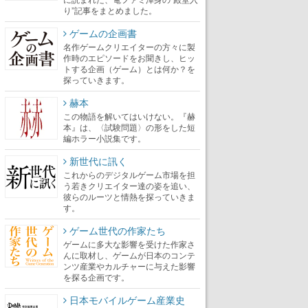
り”記事をまとめました。
ゲームの企画書
名作ゲームクリエイターの方々に製
作時のエピソードをお聞きし、ヒッ
トする企画（ゲーム）とは何か？を
探っていきます。
赫本
この物語を解いてはいけない。『赫
本』は、〈試験問題〉の形をした短
編ホラー小説集です。
新世代に訊く
これからのデジタルゲーム市場を担
う若きクリエイター達の姿を追い、
彼らのルーツと情熱を探っていきま
す。
ゲーム世代の作家たち
ゲームに多大な影響を受けた作家さ
んに取材し、ゲームが日本のコンテ
ンツ産業やカルチャーに与えた影響
を探る企画です。
日本モバイルゲーム産業史