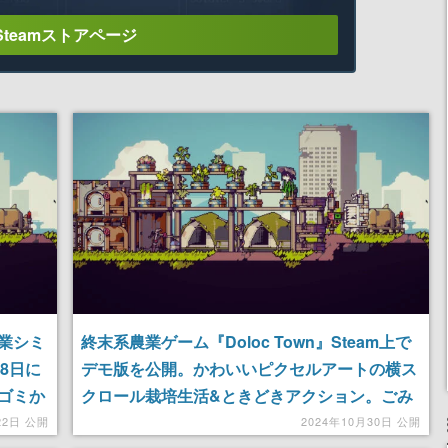
Steamストアページ
業シミ
終末系農業ゲーム『Doloc Town』Steam上で
月8日に
デモ版を公開。かわいいピクセルアートの横ス
ゴミか
クロール栽培生活&ときどきアクション。ごみ
したり
を再利用し、プランターを設置し、廃墟の中か
22日 公開
2024年10月30日 公開