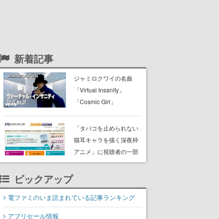
新着記事
ジャミロクワイの名曲
「Virtual Insanity」
「Cosmic Girl」
「Canned Heat」公式日
本語字幕付きMVがいきな
「タバコを止められない
り公開！「SUMMER
猫耳キャラを描く深夜枠
SONIC 2026」での9年ぶ
アニメ」に視聴者の一部
りとなる日本公演を記念
から批判意見。違法薬物
して
の使用と思わしき描写も
ピックアップ
含めて、BPOが議論を交
電ファミのいま読まれている記事ランキング
わす
アプリセール情報