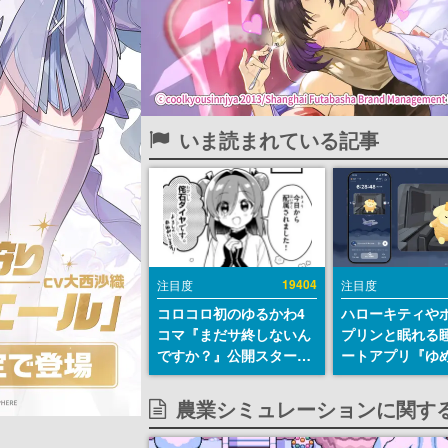
いま読まれている記事
19404
注目度
注目度
コロコロ初のゆるかわ4
ハローキティや
コマ『まだサ終しないん
プリンと眠れる
ですか？』公開スター
ートアプリ『ゆ
ト。主人公は新入社員の
が配信中。キャ
侘石ダイヤ、ゲーム会社
ASMRや目覚ま
農業シミュレーションに関す
を舞台にトラブルへ対応
ムも搭載
する社員たちを描く