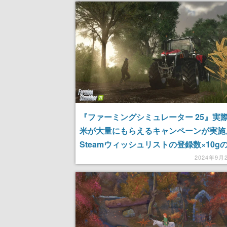
しながら隠された秘密を解き明かせ
『ファーミングシミュレーター 25』実
米が大量にもらえるキャンペーンが実施
Steamウィッシュリストの登録数×10g
が1人にプレゼントされる。当選したら
2024年9月
量”を聞いてくれるので、無理のない範
ってくれるところが優しい