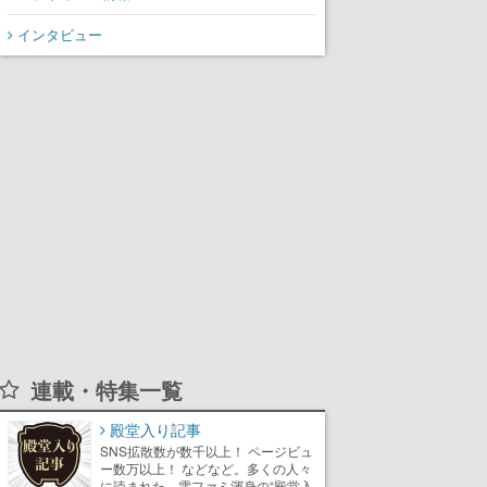
インタビュー
連載・特集一覧
殿堂入り記事
SNS拡散数が数千以上！ ページビュ
ー数万以上！ などなど。多くの人々
に読まれた、電ファミ渾身の“殿堂入