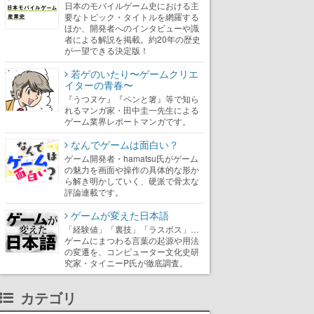
日本のモバイルゲーム史における主
要なトピック・タイトルを網羅する
ほか、開発者へのインタビューや識
者による解説を掲載。約20年の歴史
が一望できる決定版！
若ゲのいたり〜ゲームクリエ
イターの青春〜
『うつヌケ』『ペンと箸』等で知ら
れるマンガ家・田中圭一先生による
ゲーム業界レポートマンガです。
なんでゲームは面白い？
ゲーム開発者・hamatsu氏がゲーム
の魅力を画面や操作の具体的な形か
ら解き明かしていく、硬派で骨太な
評論連載です。
ゲームが変えた日本語
「経験値」「裏技」「ラスボス」…
ゲームにまつわる言葉の起源や用法
の変遷を、コンピューター文化史研
究家・タイニーP氏が徹底調査。
カテゴリ