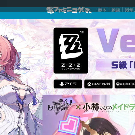
赫本
動画
殿堂