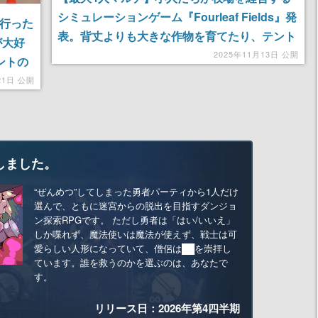
シミュレーションゲーム『Fourleaf Fields』発
に行った
表。背丈よりも大きな作物を育てたり、テント
が大好
ウムシやミツバチを世話したり、住民たちと絆
2025年11月13日 公開
ントの
を深めたりしながら小人生活を楽しもう
つ
21日 公開
しました。
“ぜんめつ”してしまった勇者パーティから1人だけ
選んで、ともに迷宮からの脱出を目指すダンジョ
ン探索RPGです。 ただし勇者は「はい/いいえ」
しか喋れず、魔法使いは魔法が使えず、戦士は可
愛らしい人形になっていて、僧侶は██を崇拝し
ています。誰を救うのかを選ぶのは、あなたで
す。
リリース日：2026年第4四半期