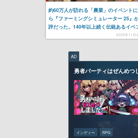
約60万人が訪れる「農業」のイベント
ら『ファーミングシミュレーター 25』
評だった。140年以上続く伝統あるイベ
一角で、デジタル農業が異様な輝きを放
2025年11月
AD
勇者パーティはぜんめつ
インディー
RPG