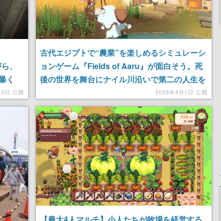
古代エジプトで“農業”を楽しめるシミュレーシ
がら、
ョンゲーム『Fields of Aaru』が面白そう。死
暴く
後の世界を舞台にナイル川沿いで第二の人生を
送る
10日 公開
2026年4月1日 公開
【最大4人マルチ】小人たちが牧場を経営する