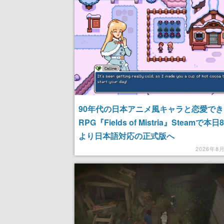
90年代の日本アニメ風キャラと恋愛で
RPG『Fields of Mistria』Steamで本
より日本語対応の正式版へ
2026年8