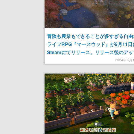
冒険も農業もできることが多すぎる自由
ライフRPG『マースウッド』が9月11日
Steamにてリリース。リリース後のア
トにて「マルチプレイ」にも対応へ、公
2024年8月
MODサポートやプレイヤー同士で家族
ことも