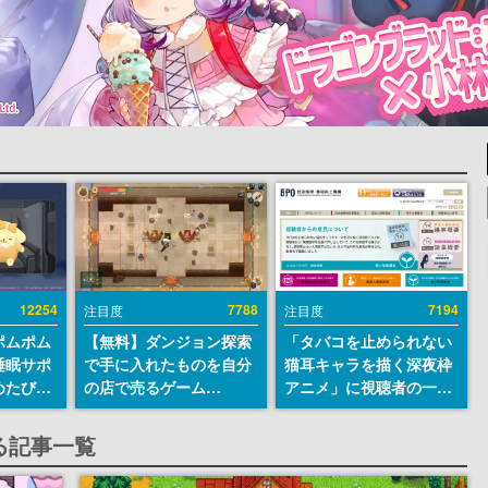
12254
7788
7194
注目度
注目度
ポムポム
【無料】ダンジョン探索
「タバコを止められない
睡眠サポ
で手に入れたものを自分
猫耳キャラを描く深夜枠
めたび』
の店で売るゲーム
アニメ」に視聴者の一部
ラごとの
『Moonlighter』が
から批判意見。違法薬物
しアラー
Steamにて無料配布中！
の使用と思わしき描写も
る記事一覧
続編『Moonlighter 2』
含めて、BPOが議論を交
の9月2日正式リリースを
わす