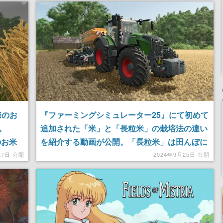
ら自分の農場を作り上げていく
際のお
『ファーミングシミュレーター25』にて初めて
。
追加された「米」と「長粒米」の栽培法の違い
のお米
を紹介する動画が公開。「長粒米」は田んぼに
“希望の
水を入れる前に苗を植えるんだって
27日 公開
2024年9月25日 公開
囲で送