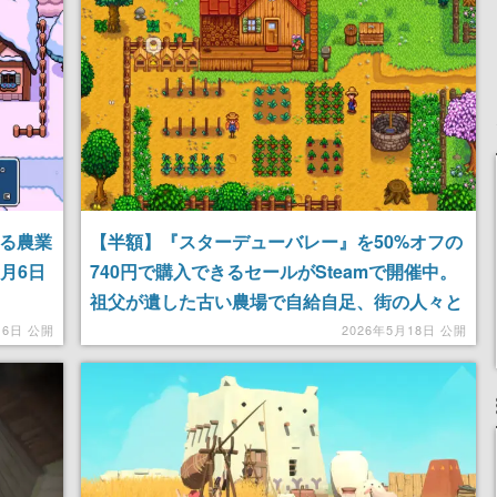
記念したキャンペーン
きる農業
【半額】『スターデューバレー』を50%オフの
日8月6日
740円で購入できるセールがSteamで開催中。
祖父が遺した古い農場で自給自足、街の人々と
の交流も楽しめる名作農業シミュレーション
月6日 公開
2026年5月18日 公開