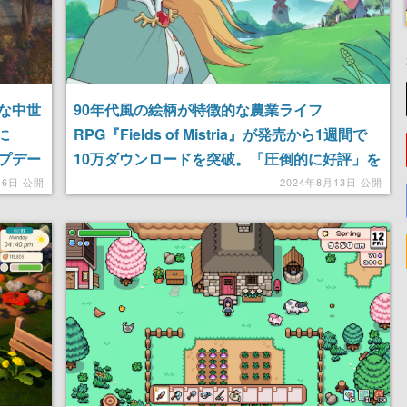
な中世
90年代風の絵柄が特徴的な農業ライフ
に
RPG『Fields of Mistria』が発売から1週間で
ップデー
10万ダウンロードを突破。「圧倒的に好評」を
式
獲得する人気作。今後は結婚や子宝に恵まれる
16日 公開
2024年8月13日 公開
を作る
イベントなど新要素が多数実装予定