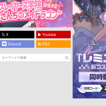
X
Youtube
Discord
RSS