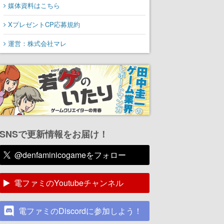
媒体資料はこちら
XプレゼントCP応募規約
運営：株式会社マレ
SNSで更新情報をお届け！
@denfaminicogameをフォロー
電ファミのYoutubeチャンネル
電ファミのDiscordに参加しよう！