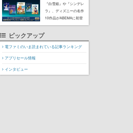
にチェコ語に対応しSNS
『白雪姫』や『シンデレ
で話題に。『キングダ
ラ』、ディズニーの名作
ム・カム』開発元やチェ
10作品がABEMAに初登
コのプロ野球選手から称
場。『101匹わんちゃ
賛の声
ん』に『ピーター・パ
ピックアップ
ン』、『くまのプーさ
ん』など、毎日1作品が午
電ファミのいま読まれている記事ランキング
後3時と夜8時に2回放送
アプリセール情報
インタビュー