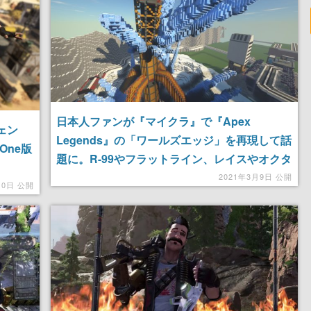
日本人ファンが『マイクラ』で『Apex
ジェン
Legends』の「ワールズエッジ」を再現して話
One版
題に。R-99やフラットライン、レイスやオクタ
ンも再現する気合いの入ったクロスオーバー
2021年3月9日 公開
10日 公開