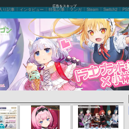
広告をスキップ
入り記事
インタビュー
特集記事
マンガ
Steam
Switch2
PS