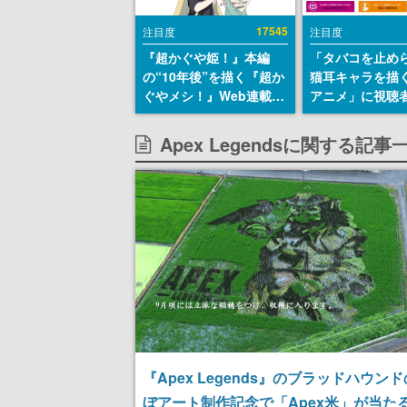
17545
注目度
注目度
『超かぐや姫！』本編
「タバコを止め
の“10年後”を描く『超か
猫耳キャラを描
ぐやメシ！』Web連載決
アニメ」に視聴
定。新たなWebマンガレ
から批判意見。
ーベル「ビビビコミッ
の使用と思しき
Apex Legendsに関する記事
ク」にて特別話が掲載ス
めて、BPOが議
タート、あのお話には…
す
まだ続きがある！
『Apex Legends』のブラッドハウン
ぼアート制作記念で「Apex米」が当た