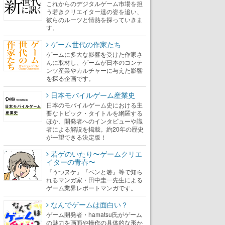
これからのデジタルゲーム市場を担
う若きクリエイター達の姿を追い、
彼らのルーツと情熱を探っていきま
す。
ゲーム世代の作家たち
ゲームに多大な影響を受けた作家さ
んに取材し、ゲームが日本のコンテ
ンツ産業やカルチャーに与えた影響
を探る企画です。
日本モバイルゲーム産業史
日本のモバイルゲーム史における主
要なトピック・タイトルを網羅する
ほか、開発者へのインタビューや識
者による解説を掲載。約20年の歴史
が一望できる決定版！
若ゲのいたり〜ゲームクリエ
イターの青春〜
『うつヌケ』『ペンと箸』等で知ら
れるマンガ家・田中圭一先生による
ゲーム業界レポートマンガです。
なんでゲームは面白い？
ゲーム開発者・hamatsu氏がゲーム
の魅力を画面や操作の具体的な形か