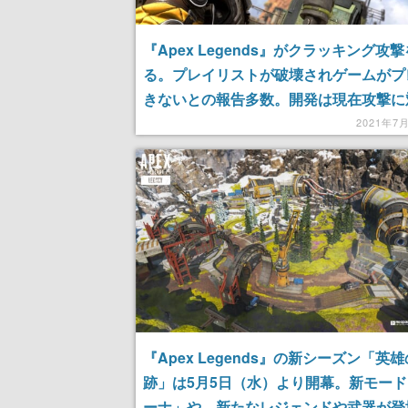
『Apex Legends』がクラッキング攻
る。プレイリストが破壊されゲームがプ
きないとの報告多数。開発は現在攻撃に
2021年7
『Apex Legends』の新シーズン「英
跡」は5月5日（水）より開幕。新モー
ーナ」や、新たなレジェンドや武器が登