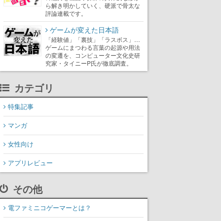
ら解き明かしていく、硬派で骨太な
評論連載です。
ゲームが変えた日本語
「経験値」「裏技」「ラスボス」…
ゲームにまつわる言葉の起源や用法
の変遷を、コンピューター文化史研
究家・タイニーP氏が徹底調査。
カテゴリ
特集記事
マンガ
女性向け
アプリレビュー
その他
電ファミニコゲーマーとは？