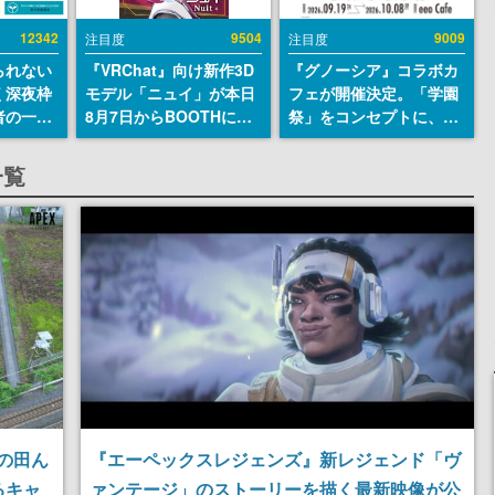
12342
9504
9009
注目度
注目度
られない
『VRChat』向け新作3D
『グノーシア』コラボカ
く深夜枠
モデル「ニュイ」が本日
フェが開催決定。「学園
者の一部
8月7日からBOOTHにて
祭」をコンセプトに、模
違法薬物
発売。瞳に光る星や感情
擬店やセツやSQ、ラキオ
描写も含
豊かな表情が、小悪魔か
たちが学祭バンドを楽し
一覧
論を交わ
わいい
む様子を切り取った新グ
ッズが展開
ドの田ん
『エーペックスレジェンズ』新レジェンド「ヴ
るキャ
ァンテージ」のストーリーを描く最新映像が公