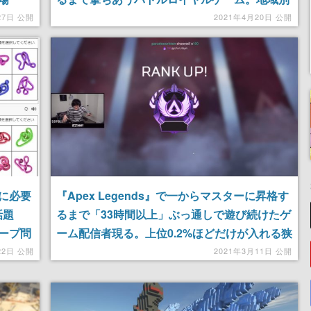
でのベータテストは4月下旬から順次実施予定
27日 公開
2021年4月20日 公開
に必要
『Apex Legends』で一からマスターに昇格す
話題
るまで「33時間以上」ぶっ通しで遊び続けたゲ
ープ問
ーム配信者現る。上位0.2%ほどだけが入れる狭
き門にソロで到達
22日 公開
2021年3月11日 公開