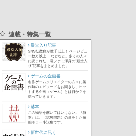
連載・特集一覧
殿堂入り記事
SNS拡散数が数千以上！ ページビュ
ー数万以上！ などなど。多くの人々
に読まれた、電ファミ渾身の“殿堂入
り”記事をまとめました。
ゲームの企画書
名作ゲームクリエイターの方々に製
作時のエピソードをお聞きし、ヒッ
トする企画（ゲーム）とは何か？を
探っていきます。
赫本
この物語を解いてはいけない。『赫
本』は、〈試験問題〉の形をした短
編ホラー小説集です。
新世代に訊く