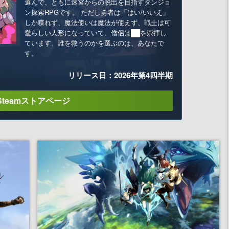
選んで、ともに迷宮からの脱出を目指すダンジョ
ン探索RPGです。 ただし勇者は「はい/いいえ」
しか喋れず、魔法使いは魔法が使えず、戦士は可
愛らしい人形になっていて、僧侶は██を崇拝し
ています。誰を救うのかを選ぶのは、あなたで
す。
リリース日：2026年第4四半期
Steamストアページ