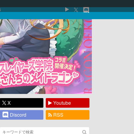
5
X
Youtube
Discord
RSS