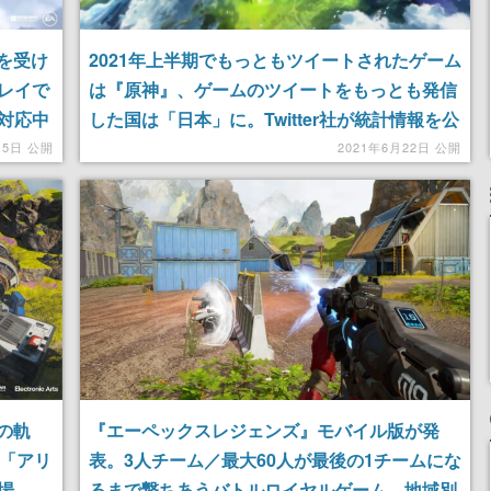
撃を受け
2021年上半期でもっともツイートされたゲーム
レイで
は『原神』、ゲームのツイートをもっとも発信
対応中
した国は「日本」に。Twitter社が統計情報を公
開
月5日 公開
2021年6月22日 公開
雄の軌
『エーペックスレジェンズ』モバイル版が発
ド「アリ
表。3人チーム／最大60人が最後の1チームにな
場
るまで撃ちあうバトルロイヤルゲーム。地域別