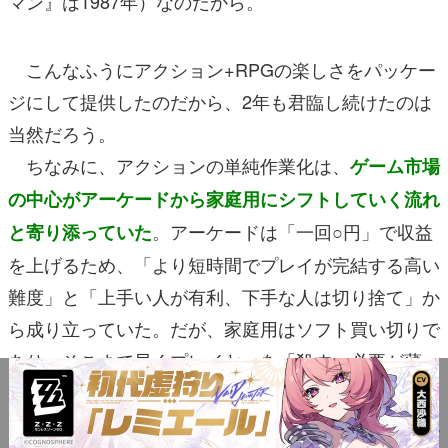
マン』は1987年）なのだから。
こんなふうにアクション+RPGの楽しさをパッケー
ジにして提供したのだから、2年も君臨し続けたのは
当然だろう。
ちなみに、アクションの単純作業化は、
ゲーム市場
の中心がアーケードから家庭用にシフトしていく流れ
。アーケードは「一回○円」で収益
と寄り添っていた
を上げるため、「より短時間でプレイが完結する高い
難度」と「上手い人が有利、下手な人は切り捨て」か
ら成り立っていた。だが、家庭用はソフト買い切りで
あり、そこまで早くプレイヤーを「殺す」必要が薄
い。それどころか、余りに難しいアクションは人を選
び、売上の首を締める恐れさえある。その意味で単純