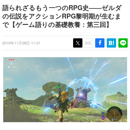
どが全品受注生産で登場、過去
ー？＾＾」暗黒微笑の夢女子
日本のコンテンツ産業やカルチャーに与えた影響を探る企
語られざるもう一つのRPG史――ゼルダ
に発売したグッズの再販も
や、萌え声不思議ちゃん女子と
画です。
青春を謳歌
の伝説をアクションRPG黎明期が生むま
日本モバイルゲーム産業史
で【ゲーム語りの基礎教養：第三回】
日本のモバイルゲーム史における主要なトピック・タイト
ルを網羅するほか、開発者へのインタビューや識者による
解説を掲載。約20年の歴史が一望できる決定版！
若ゲのいたり〜ゲームクリエイターの青春〜
2016年11月28日 11:01
反応
『うつヌケ』『ペンと箸』等で知られるマンガ家・田中圭
一先生によるゲーム業界レポートマンガです。
なんでゲームは面白い？
ゲーム開発者・hamatsu氏がゲームの魅力を画面や操作の
具体的な形から解き明かしていく、硬派で骨太な評論連載
です。
ゲームが変えた日本語
「経験値」「裏技」「ラスボス」… ゲームにまつわる言葉
の起源や用法の変遷を、コンピューター文化史研究家・タ
イニーP氏が徹底調査。
カテゴリ
特集記事