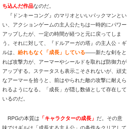
なのだ。
ち込んだ作品
『ドンキーコング』のマリオといいパックマンとい
い、アクションゲームの主人公たちは一時的にパワー
アップしたが、一定の時間が経つと元に戻ってしま
う。それに対して、『ドルアーガの塔』の主人公・ギ
ルは、
――新たな剣をと
紛れもなく「成長」している
れば攻撃力が、アーマーやシールドを取れば防御力が
アップする。ステータスも表示こそされないが、頑丈
なアーマーを拾うと、前はやられた敵の攻撃に耐えら
れるようになる。「成長」が隠し数値として存在して
いるのだ。
RPGの本質は
だ。その意
「キャラクターの成長」
味ではギルは「成長する主人公」の条件をクリアして