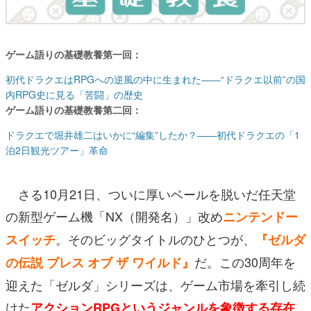
ゲーム語りの基礎教養第一回：
初代ドラクエはRPGへの逆風の中に生まれた――“ドラクエ以前”の国
内RPG史に見る「苦闘」の歴史
ゲーム語りの基礎教養第二回：
ドラクエで堀井雄二はいかに“編集”したか？――初代ドラクエの「1
泊2日観光ツアー」革命
さる10月21日、ついに厚いベールを脱いだ任天堂
の新型ゲーム機「NX（開発名）」改め
ニンテンドー
。そのビッグタイトルのひとつが、
スイッチ
『ゼルダ
だ。この30周年を
の伝説 ブレス オブ ザ ワイルド』
迎えた「ゼルダ」シリーズは、ゲーム市場を牽引し続
けた
アクションRPGというジャンルを象徴する存在