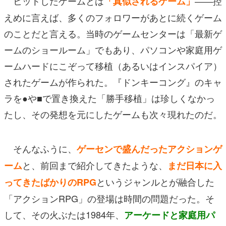
ヒットしたゲームとは
――控
「真似されるゲーム」
えめに言えば、多くのフォロワーがあとに続くゲーム
のことだと言える。当時のゲームセンターは「最新ゲ
ームのショールーム」でもあり、パソコンや家庭用ゲ
ームハードにこぞって移植（あるいはインスパイア）
されたゲームが作られた。『ドンキーコング』のキャ
ラを●や■で置き換えた「勝手移植」は珍しくなかっ
たし、その発想を元にしたゲームも次々現れたのだ。
そんなふうに、
ゲーセンで盛んだった
アクションゲ
と、前回まで紹介してきたような、
ーム
まだ日本に入
というジャンルとが融合した
ってきたばかりの
RPG
「アクションRPG」の登場は時間の問題だった。そ
して、その火ぶたは1984年、
アーケードと家庭用パ