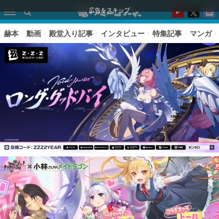
広告をスキップ
赫本
動画
殿堂入り記事
インタビュー
特集記事
マンガ
ピックアップ
電ファミのいま読まれている記事ランキング
アプリセール情報