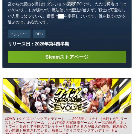
宮からの脱出を目指すダンジョン探索RPGです。 ただし勇者は「は
い/いいえ」しか喋れず、魔法使いは魔法が使えず、戦士は可愛らし
い人形になっていて、僧侶は██を崇拝しています。誰を救うのかを
選ぶのは、あなたです。
インディー
RPG
リリース日：2026年第4四半期
Steamストアページ
※QMA（クイズマジックアカデミー）……2003年にコナミ（当時）がリリー
スしたアーケードゲーム、および同名の家庭用ゲームシリーズの総称。ネッ
トワークを通じて全国のプレイヤーと対戦できるのが最大の特徴。難易度の
高い問題も用意されている。画像は『クイズマジックアカデミー THE
WORLD EVOLVE』のアートビジュアル。