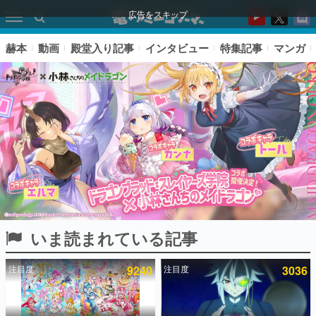
広告をスキップ
赫本
動画
殿堂入り記事
インタビュー
特集記事
マンガ
いま読まれている記事
ピックアップ
注目度
9240
注目度
3036
電ファミのいま読まれている記事ランキング
アプリセール情報