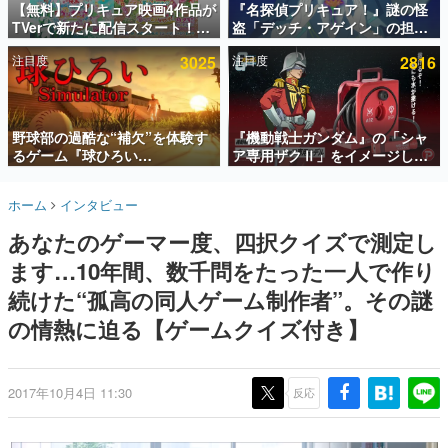
【無料】プリキュア映画4作品が
『名探偵プリキュア！』謎の怪
TVerで新たに配信スタート！な
盗「デッチ・アゲイン」の担当
インタビュー
んと2018年～2024年の映画ほぼ
キャストは天﨑滉平さんと判
注目度
3025
注目度
2816
すべてが見放題に、ぶっちゃけ
明。『Re:ゼロから始める異世
連載・特集一覧
ありえないラインナップ
界生活』オットー役、『ヒプノ
シスマイク』山田三郎役など
殿堂入り記事
SNS拡散数が数千以上！ ページビュー数万以上！ などな
野球部の過酷な“補欠”を体験す
『機動戦士ガンダム』の「シャ
ど。多くの人々に読まれた、電ファミ渾身の“殿堂入り”記
るゲーム『球ひろい
ア専用ザクⅡ」をイメージした
事をまとめました。
Simulator』が「1件」のウィッ
散水ホースリールが予約開始。
シュリストをもとにチェコ語に
本体にはシャアのパーソナルマ
ゲームの企画書
ホーム
インタビュー
対応しSNSで話題に。『キング
ークやジオン公国軍のエンブレ
名作ゲームクリエイターの方々に製作時のエピソードをお
聞きし、ヒットする企画（ゲーム）とは何か？を探ってい
ダム・カム』開発元やチェコの
ム、型式番号などを配置
あなたのゲーマー度、四択クイズで測定し
きます。
プロ野球選手から称賛の声
ます…10年間、数千問をたった一人で作り
赫本
この物語を解いてはいけない。『赫本』は、〈試験問題〉
続けた“孤高の同人ゲーム制作者”。その謎
の形をした短編ホラー小説集です。
の情熱に迫る【ゲームクイズ付き】
新世代に訊く
これからのデジタルゲーム市場を担う若きクリエイター達
の姿を追い、彼らのルーツと情熱を探っていきます。
2017年10月4日 11:30
反応
ゲーム世代の作家たち
ゲームに多大な影響を受けた作家さんに取材し、ゲームが