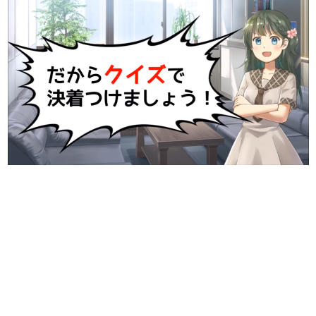
日本のコンテンツ産業やカルチャーに与えた影響を探る企
画です。
日本モバイルゲーム産業史
日本のモバイルゲーム史における主要なトピック・タイト
ルを網羅するほか、開発者へのインタビューや識者による
解説を掲載。約20年の歴史が一望できる決定版！
若ゲのいたり〜ゲームクリエイターの青春〜
『うつヌケ』『ペンと箸』等で知られるマンガ家・田中圭
一先生によるゲーム業界レポートマンガです。
なんでゲームは面白い？
ゲーム開発者・hamatsu氏がゲームの魅力を画面や操作の
具体的な形から解き明かしていく、硬派で骨太な評論連載
です。
ゲームが変えた日本語
「経験値」「裏技」「ラスボス」… ゲームにまつわる言葉
の起源や用法の変遷を、コンピューター文化史研究家・タ
イニーP氏が徹底調査。
カテゴリ
特集記事