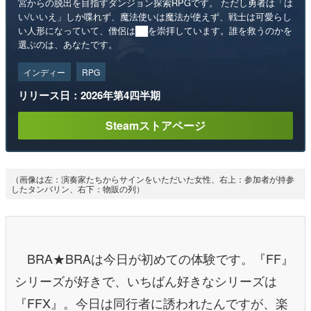
宮からの脱出を目指すダンジョン探索RPGです。 ただし勇者は「は
い/いいえ」しか喋れず、魔法使いは魔法が使えず、戦士は可愛らし
い人形になっていて、僧侶は██を崇拝しています。誰を救うのかを
選ぶのは、あなたです。
インディー
RPG
リリース日：2026年第4四半期
Steamストアページ
（画像は左：演奏家たちからサインをいただいた女性、右上：参加者が持参
したタンバリン、右下：物販の列）
BRA★BRAは今日が初めての体験です。『FF』
シリーズが好きで、いちばん好きなシリーズは
『FFX』。今日は同行者に誘われたんですが、楽