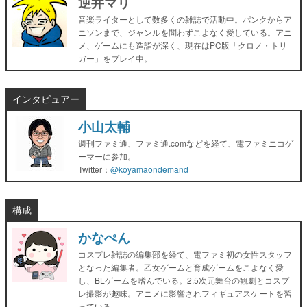
逆井マリ
音楽ライターとして数多くの雑誌で活動中。パンクからア
ニソンまで、ジャンルを問わずこよなく愛している。アニ
メ、ゲームにも造詣が深く、現在はPC版「クロノ・トリ
ガー」をプレイ中。
インタビュアー
小山太輔
週刊ファミ通、ファミ通.comなどを経て、電ファミニコゲ
ーマーに参加。
Twitter：
@koyamaondemand
構成
かなぺん
コスプレ雑誌の編集部を経て、電ファミ初の女性スタッフ
となった編集者。乙女ゲームと育成ゲームをこよなく愛
し、BLゲームを嗜んでいる。2.5次元舞台の観劇とコスプ
レ撮影が趣味。アニメに影響されフィギュアスケートを習
っている。