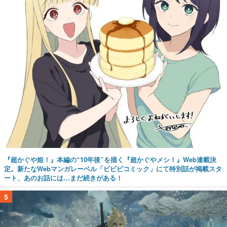
『超かぐや姫！』本編の“10年後”を描く『超かぐやメシ！』Web連載決
定。新たなWebマンガレーベル「ビビビコミック」にて特別話が掲載スタ
ート、あのお話には…まだ続きがある！
5