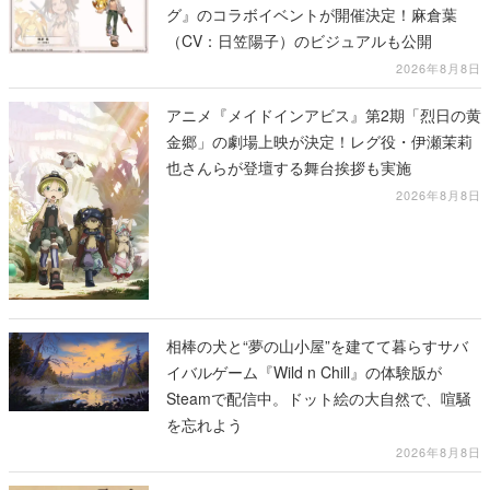
グ』のコラボイベントが開催決定！麻倉葉
（CV：日笠陽子）のビジュアルも公開
2026年8月8日
アニメ『メイドインアビス』第2期「烈日の黄
金郷」の劇場上映が決定！レグ役・伊瀬茉莉
也さんらが登壇する舞台挨拶も実施
2026年8月8日
相棒の犬と“夢の山小屋”を建てて暮らすサバ
イバルゲーム『Wild n Chill』の体験版が
Steamで配信中。ドット絵の大自然で、喧騒
を忘れよう
2026年8月8日