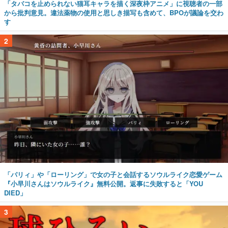
「タバコを止められない猫耳キャラを描く深夜枠アニメ」に視聴者の一部
から批判意見。違法薬物の使用と思しき描写も含めて、BPOが議論を交わ
す
2
「パリィ」や「ローリング」で女の子と会話するソウルライク恋愛ゲーム
『小早川さんはソウルライク』無料公開。返事に失敗すると「YOU
DIED」
3