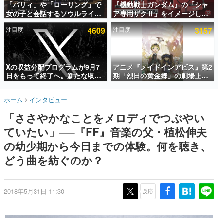
「パリィ」や「ローリング」で
『機動戦士ガンダム』の「シャ
女の子と会話するソウルライク
ア専用ザクⅡ」をイメージした
インタビュー
恋愛ゲーム『小早川さんはソウ
散水ホースリールが予約開始。
注目度
4609
注目度
3157
ルライク』無料公開。返事に失
本体にはシャアのパーソナルマ
連載・特集一覧
敗すると「YOU DIED」
ークやジオン公国軍のエンブレ
ム、型式番号などを配置
殿堂入り記事
SNS拡散数が数千以上！ ページビュー数万以上！ などな
Xの収益分配プログラムが9月7
アニメ『メイドインアビス』第2
ど。多くの人々に読まれた、電ファミ渾身の“殿堂入り”記
日をもって終了へ。新たな収益
期「烈日の黄金郷」の劇場上映
事をまとめました。
化制度「Original Content
が決定！レグ役・伊瀬茉莉也さ
Rewards Program」を発表
んらが登壇する舞台挨拶も実施
ゲームの企画書
ホーム
インタビュー
名作ゲームクリエイターの方々に製作時のエピソードをお
聞きし、ヒットする企画（ゲーム）とは何か？を探ってい
「ささやかなことをメロディでつぶやい
きます。
ていたい」──『FF』音楽の父・植松伸夫
赫本
この物語を解いてはいけない。『赫本』は、〈試験問題〉
の幼少期から今日までの体験。何を聴き、
の形をした短編ホラー小説集です。
どう曲を紡ぐのか？
新世代に訊く
これからのデジタルゲーム市場を担う若きクリエイター達
の姿を追い、彼らのルーツと情熱を探っていきます。
2018年5月31日 11:30
反応
ゲーム世代の作家たち
ゲームに多大な影響を受けた作家さんに取材し、ゲームが