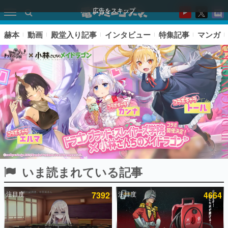
広告をスキップ
赫本
動画
殿堂入り記事
インタビュー
特集記事
マンガ
いま読まれている記事
ピックアップ
注目度
7392
注目度
4664
電ファミのいま読まれている記事ランキング
アプリセール情報