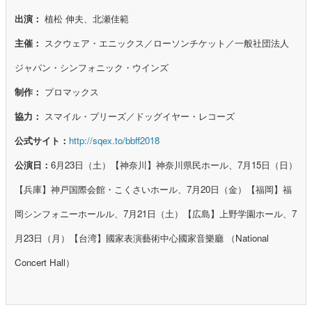
出演：
植松 伸夫、北瀬佳範
主催：
スクウェア・エニックス／ローソンチケット／一般社団法人
ジャパン・シンフォニック・ウインズ
制作：
プロマックス
協力：
スマイル・プリーズ／ドッグイヤー・レコーズ
公式サイト：
http://sqex.to/bbff2018
公演日：
6月23日（土）【神奈川】神奈川県民ホール、7月15日（日）
【兵庫】神戸国際会館・こくさいホール、7月20日（金）【福岡】福
岡シンフォニーホールル、7月21日（土）【広島】上野学園ホール、7
月23日（月）【台湾】國家表演藝術中心國家音樂廳 （National
Concert Hall）