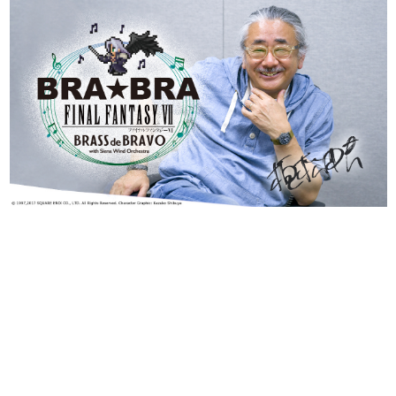
日本のコンテンツ産業やカルチャーに与えた影響を探る企
画です。
日本モバイルゲーム産業史
日本のモバイルゲーム史における主要なトピック・タイト
ルを網羅するほか、開発者へのインタビューや識者による
解説を掲載。約20年の歴史が一望できる決定版！
若ゲのいたり〜ゲームクリエイターの青春〜
『うつヌケ』『ペンと箸』等で知られるマンガ家・田中圭
一先生によるゲーム業界レポートマンガです。
なんでゲームは面白い？
ゲーム開発者・hamatsu氏がゲームの魅力を画面や操作の
具体的な形から解き明かしていく、硬派で骨太な評論連載
です。
ゲームが変えた日本語
「経験値」「裏技」「ラスボス」… ゲームにまつわる言葉
の起源や用法の変遷を、コンピューター文化史研究家・タ
イニーP氏が徹底調査。
カテゴリ
特集記事