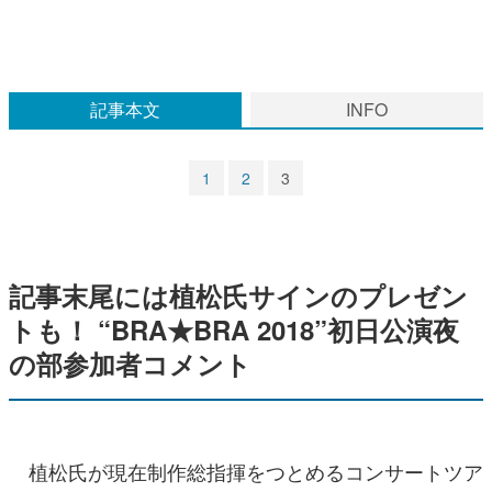
マンガ
女性向け
記事本文
INFO
アプリレビュー
その他
1
2
3
電ファミニコゲーマーとは？
運営：株式会社マレ
記事末尾には植松氏サインのプレゼン
トも！ “BRA★BRA 2018”初日公演夜
の部参加者コメント
植松氏が現在制作総指揮をつとめるコンサートツア