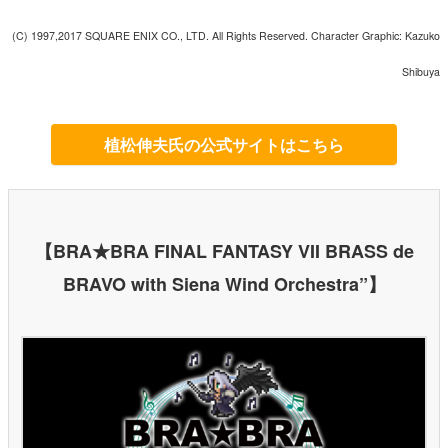
(C) 1997,2017 SQUARE ENIX CO., LTD. All Rights Reserved. Character Graphic: Kazuko
Shibuya
植松伸夫氏の公式サイトはこちら
【BRA★BRA FINAL FANTASY VII BRASS de
BRAVO with Siena Wind Orchestra”】