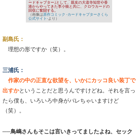
ードキャプター｣として、親友の大道寺知世や香
港からやってきた李小狼と共に、クロウカードの
回収に奮闘する。
（画像は
原作コミック -カードキャプターさくら
公式サイト-
より）
副島氏：
理想の形ですか（笑）。
三浦氏：
作家の中の正直な欲望を、いかにカッコ良い装丁で
ということだと思うんですけどね。それを言っ
出すか
たら僕も、いろいろ中身がバレちゃいますけど
（笑）。
──鳥嶋さんもそこは言いきってましたよね、セック