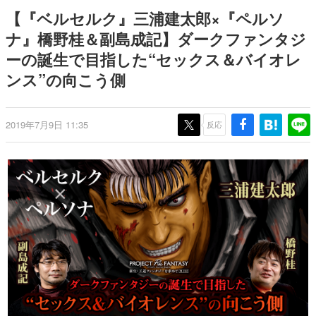
式リリースを記念したキャンペ
介
日本のコンテンツ産業やカルチャーに与えた影響を探る企
【『ベルセルク』三浦建太郎×『ペルソ
ーン
画です。
ナ』橋野桂＆副島成記】ダークファンタジ
日本モバイルゲーム産業史
ーの誕生で目指した“セックス＆バイオレ
日本のモバイルゲーム史における主要なトピック・タイト
ルを網羅するほか、開発者へのインタビューや識者による
ンス”の向こう側
解説を掲載。約20年の歴史が一望できる決定版！
若ゲのいたり〜ゲームクリエイターの青春〜
『うつヌケ』『ペンと箸』等で知られるマンガ家・田中圭
2019年7月9日 11:35
反応
一先生によるゲーム業界レポートマンガです。
なんでゲームは面白い？
ゲーム開発者・hamatsu氏がゲームの魅力を画面や操作の
具体的な形から解き明かしていく、硬派で骨太な評論連載
です。
ゲームが変えた日本語
「経験値」「裏技」「ラスボス」… ゲームにまつわる言葉
の起源や用法の変遷を、コンピューター文化史研究家・タ
イニーP氏が徹底調査。
カテゴリ
特集記事