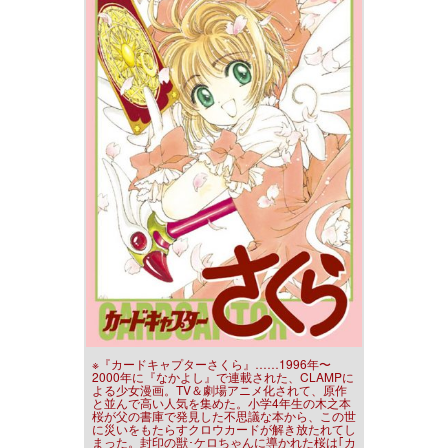
※『カードキャプターさくら』……1996年〜
2000年に『なかよし』で連載された、CLAMPに
よる少女漫画。TV＆劇場アニメ化されて、原作
と並んで高い人気を集めた。小学4年生の木之本
桜が父の書庫で発見した不思議な本から、この世
に災いをもたらすクロウカードが解き放たれてし
まった。封印の獣･ケロちゃんに導かれた桜は｢カ