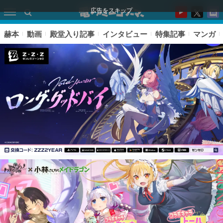
広告をスキップ
赫本
動画
殿堂入り記事
インタビュー
特集記事
マンガ
ピックアップ
電ファミのいま読まれている記事ランキング
アプリセール情報