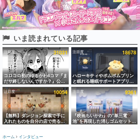
インタビュー
連載・特集一覧
殿堂入り記事
いま読まれている記事
SNS拡散数が数千以上！ ページビュー数万以上！ などな
ど。多くの人々に読まれた、電ファミ渾身の“殿堂入り”記
事をまとめました。
注目度
31031
注目度
18678
ゲームの企画書
名作ゲームクリエイターの方々に製作時のエピソードをお
聞きし、ヒットする企画（ゲーム）とは何か？を探ってい
コロコロ初のゆるかわ4コマ『ま
ハローキティやポムポムプリン
きます。
だサ終しないんですか？』公開
と眠れる睡眠サポートアプリ
赫本
スタート。主人公は新入社員の
『ゆめたび』が配信中。キャラ
この物語を解いてはいけない。『赫本』は、〈試験問題〉
注目度
10054
注目度
9361
侘石ダイヤ、ゲーム会社を舞台
ごとのASMRや目覚ましアラー
の形をした短編ホラー小説集です。
にトラブルへ対応する社員たち
ムも搭載
を描く
新世代に訊く
【無料】ダンジョン探索で手に
『映画ちいかわ』の“単三電
これからのデジタルゲーム市場を担う若きクリエイター達
の姿を追い、彼らのルーツと情熱を探っていきます。
入れたものを自分の店で売るゲ
池”を再現した消しゴムセットが
ーム『Moonlighter』がSteam
8月7日より発売決定。公式は
にて無料配布中！続編
「在ったものを 消しながら いつ
ゲーム世代の作家たち
ホーム
インタビュー
『Moonlighter 2』の9月2日正
かなくなる 永遠のいのち」と紹
ゲームに多大な影響を受けた作家さんに取材し、ゲームが