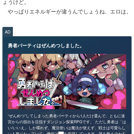
ょうけど。
やっぱりエネルギーが違うんでしょうね、エロは。
AD
勇者パーティはぜんめつしました。
“ぜんめつ”してしまった勇者パーティから1人だけ選んで、ともに迷
宮からの脱出を目指すダンジョン探索RPGです。 ただし勇者は「は
い/いいえ」しか喋れず、魔法使いは魔法が使えず、戦士は可愛らし
い人形になっていて、僧侶は██を崇拝しています。誰を救うのかを