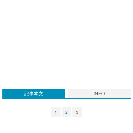
マンガ
女性向け
アプリレビュー
その他
電ファミニコゲーマーとは？
運営：株式会社マレ
記事本文
INFO
1
2
3