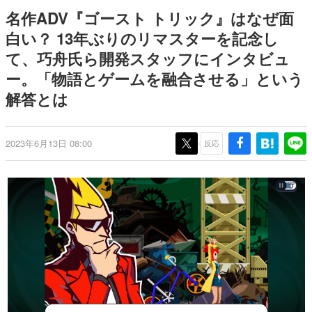
式リリースを記念したキャンペ
日本のコンテンツ産業やカルチャーに与えた影響を探る企
名作ADV『ゴースト トリック』はなぜ面
ーン
画です。
白い？ 13年ぶりのリマスターを記念し
日本モバイルゲーム産業史
て、巧舟氏ら開発スタッフにインタビュ
日本のモバイルゲーム史における主要なトピック・タイト
ルを網羅するほか、開発者へのインタビューや識者による
ー。「物語とゲームを融合させる」という
解説を掲載。約20年の歴史が一望できる決定版！
解答とは
若ゲのいたり〜ゲームクリエイターの青春〜
『うつヌケ』『ペンと箸』等で知られるマンガ家・田中圭
一先生によるゲーム業界レポートマンガです。
2023年6月13日 08:00
反応
なんでゲームは面白い？
ゲーム開発者・hamatsu氏がゲームの魅力を画面や操作の
具体的な形から解き明かしていく、硬派で骨太な評論連載
です。
ゲームが変えた日本語
「経験値」「裏技」「ラスボス」… ゲームにまつわる言葉
の起源や用法の変遷を、コンピューター文化史研究家・タ
イニーP氏が徹底調査。
カテゴリ
特集記事