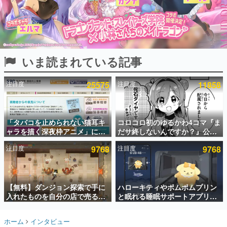
インタビュー
連載・特集一覧
殿堂入り記事
いま読まれている記事
SNS拡散数が数千以上！ ページビュー数万以上！ などな
ど。多くの人々に読まれた、電ファミ渾身の“殿堂入り”記
事をまとめました。
注目度
25575
注目度
11858
ゲームの企画書
名作ゲームクリエイターの方々に製作時のエピソードをお
聞きし、ヒットする企画（ゲーム）とは何か？を探ってい
「タバコを止められない猫耳キ
コロコロ初のゆるかわ4コマ『ま
きます。
ャラを描く深夜枠アニメ」に視
だサ終しないんですか？』公開
赫本
聴者の一部から批判意見。違法
スタート。主人公は新入社員の
この物語を解いてはいけない。『赫本』は、〈試験問題〉
注目度
9768
注目度
9768
薬物の使用と思わしき描写も含
侘石ダイヤ、ゲーム会社を舞台
の形をした短編ホラー小説集です。
めて、BPOが議論を交わす
にトラブルへ対応する社員たち
を描く
新世代に訊く
【無料】ダンジョン探索で手に
ハローキティやポムポムプリン
これからのデジタルゲーム市場を担う若きクリエイター達
の姿を追い、彼らのルーツと情熱を探っていきます。
入れたものを自分の店で売るゲ
と眠れる睡眠サポートアプリ
ーム『Moonlighter』がSteam
『ゆめたび』が配信中。キャラ
にて無料配布中！続編
ごとのASMRや目覚ましアラー
ゲーム世代の作家たち
ホーム
インタビュー
『Moonlighter 2』の9月2日正
ムも搭載
ゲームに多大な影響を受けた作家さんに取材し、ゲームが