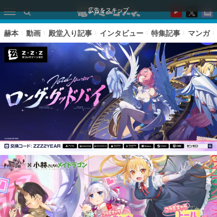
広告をスキップ
赫本
動画
殿堂入り記事
インタビュー
特集記事
マンガ
ピックアップ
電ファミのいま読まれている記事ランキング
アプリセール情報