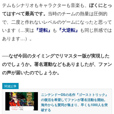
テムもシナリオもキャラクターも音楽も、
ぼくにとっ
当時のチームの熱量は圧倒的
てはすべて最高です。
で、二度と作れないレベルのゲームになったと思って
います（…実は
も
も同じ所感では
『逆転』
『大逆転』
あります…）。
──なぜ今回のタイミングでリマスター版が実現した
のでしょうか。署名運動などもありましたが、ファン
の声が届いたのでしょうか。
関連記事
ニンテンドーDSの名作『ゴーストトリック』
の復活を希望してファンが署名活動を開始。
海外からも賛同が集まり、早くも1000人を突
破する