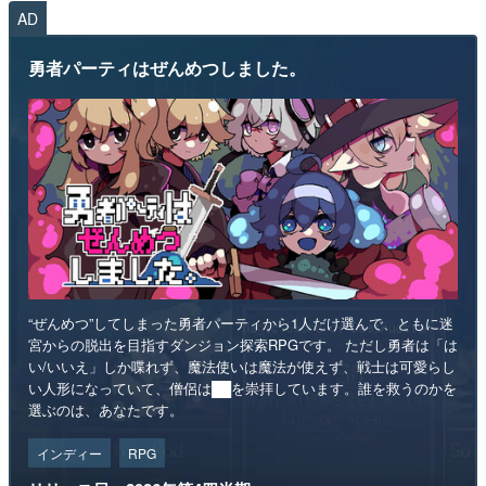
AD
勇者パーティはぜんめつしました。
“ぜんめつ”してしまった勇者パーティから1人だけ選んで、ともに迷
宮からの脱出を目指すダンジョン探索RPGです。 ただし勇者は「は
い/いいえ」しか喋れず、魔法使いは魔法が使えず、戦士は可愛らし
い人形になっていて、僧侶は██を崇拝しています。誰を救うのかを
選ぶのは、あなたです。
インディー
RPG