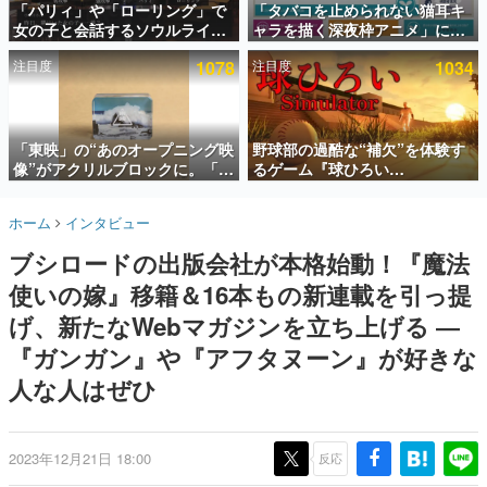
「パリィ」や「ローリング」で
「タバコを止められない猫耳キ
女の子と会話するソウルライク
ャラを描く深夜枠アニメ」に視
インタビュー
恋愛ゲーム『小早川さんはソウ
聴者の一部から批判意見。違法
注目度
1078
注目度
1034
ルライク』無料公開。返事に失
薬物の使用と思しき描写も含め
連載・特集一覧
敗すると「YOU DIED」
て、BPOが議論を交わす
殿堂入り記事
SNS拡散数が数千以上！ ページビュー数万以上！ などな
「東映」の“あのオープニング映
野球部の過酷な“補欠”を体験す
ど。多くの人々に読まれた、電ファミ渾身の“殿堂入り”記
像”がアクリルブロックに。「東
るゲーム『球ひろい
事をまとめました。
映ヒストリカル グッズコレクシ
Simulator』が「1件」のウィッ
ョン」が8月下旬より発売
シュリストをもとにチェコ語に
ゲームの企画書
ホーム
インタビュー
対応しSNSで話題に。『キング
名作ゲームクリエイターの方々に製作時のエピソードをお
聞きし、ヒットする企画（ゲーム）とは何か？を探ってい
ダム・カム』開発元やチェコの
ブシロードの出版会社が本格始動！『魔法
きます。
プロ野球選手から称賛の声
使いの嫁』移籍＆16本もの新連載を引っ提
赫本
この物語を解いてはいけない。『赫本』は、〈試験問題〉
げ、新たなWebマガジンを立ち上げる ―
の形をした短編ホラー小説集です。
『ガンガン』や『アフタヌーン』が好きな
人な人はぜひ
新世代に訊く
これからのデジタルゲーム市場を担う若きクリエイター達
の姿を追い、彼らのルーツと情熱を探っていきます。
2023年12月21日 18:00
反応
ゲーム世代の作家たち
ゲームに多大な影響を受けた作家さんに取材し、ゲームが