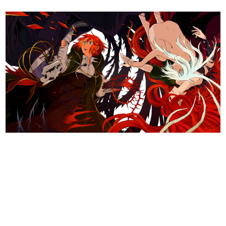
日本のコンテンツ産業やカルチャーに与えた影響を探る企
画です。
日本モバイルゲーム産業史
日本のモバイルゲーム史における主要なトピック・タイト
ルを網羅するほか、開発者へのインタビューや識者による
解説を掲載。約20年の歴史が一望できる決定版！
若ゲのいたり〜ゲームクリエイターの青春〜
『うつヌケ』『ペンと箸』等で知られるマンガ家・田中圭
一先生によるゲーム業界レポートマンガです。
なんでゲームは面白い？
ゲーム開発者・hamatsu氏がゲームの魅力を画面や操作の
具体的な形から解き明かしていく、硬派で骨太な評論連載
です。
ゲームが変えた日本語
「経験値」「裏技」「ラスボス」… ゲームにまつわる言葉
の起源や用法の変遷を、コンピューター文化史研究家・タ
イニーP氏が徹底調査。
カテゴリ
特集記事