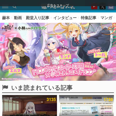
広告をスキップ
赫本
動画
殿堂入り記事
インタビュー
特集記事
マンガ
いま読まれている記事
ピックアップ
注目度
3135
注目度
1738
電ファミのいま読まれている記事ランキング
アプリセール情報