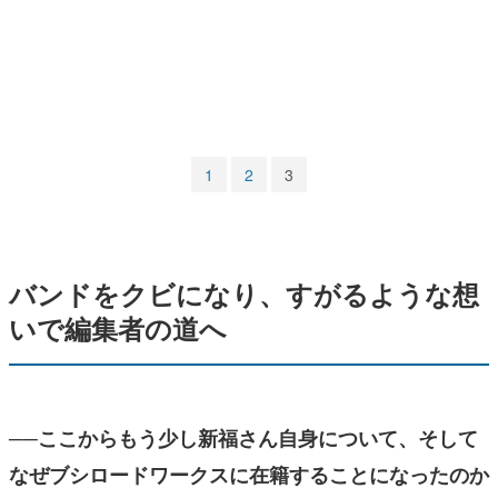
マンガ
女性向け
アプリレビュー
その他
1
2
3
電ファミニコゲーマーとは？
運営：株式会社マレ
バンドをクビになり、すがるような想
いで編集者の道へ
──ここからもう少し新福さん自身について、そして
なぜブシロードワークスに在籍することになったのか