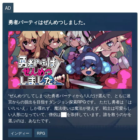
AD
勇者パーティはぜんめつしました。
“ぜんめつ”してしまった勇者パーティから1人だけ選んで、ともに迷
宮からの脱出を目指すダンジョン探索RPGです。 ただし勇者は「は
い/いいえ」しか喋れず、魔法使いは魔法が使えず、戦士は可愛らし
い人形になっていて、僧侶は██を崇拝しています。誰を救うのかを
選ぶのは、あなたです。
インディー
RPG