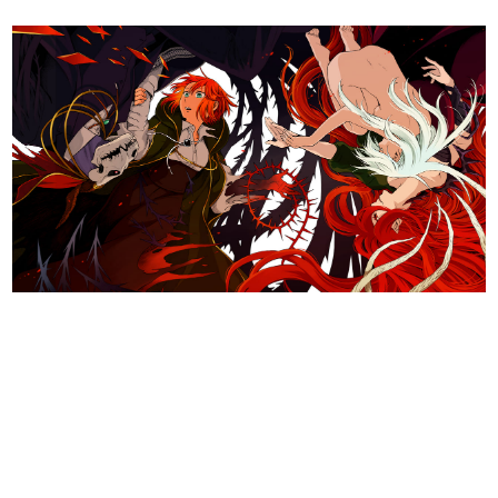
日本のコンテンツ産業やカルチャーに与えた影響を探る企
画です。
日本モバイルゲーム産業史
日本のモバイルゲーム史における主要なトピック・タイト
ルを網羅するほか、開発者へのインタビューや識者による
解説を掲載。約20年の歴史が一望できる決定版！
若ゲのいたり〜ゲームクリエイターの青春〜
『うつヌケ』『ペンと箸』等で知られるマンガ家・田中圭
一先生によるゲーム業界レポートマンガです。
なんでゲームは面白い？
ゲーム開発者・hamatsu氏がゲームの魅力を画面や操作の
具体的な形から解き明かしていく、硬派で骨太な評論連載
です。
ゲームが変えた日本語
「経験値」「裏技」「ラスボス」… ゲームにまつわる言葉
の起源や用法の変遷を、コンピューター文化史研究家・タ
イニーP氏が徹底調査。
カテゴリ
特集記事