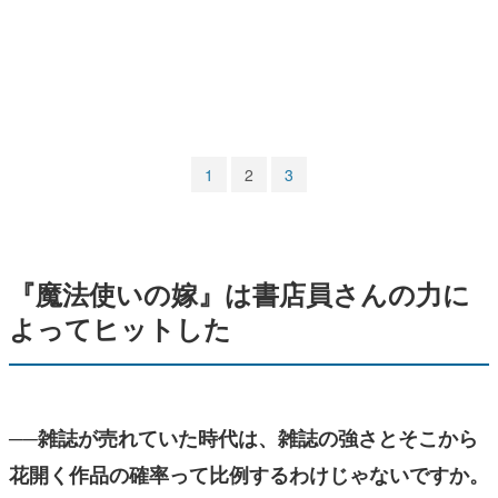
マンガ
女性向け
アプリレビュー
その他
1
2
3
電ファミニコゲーマーとは？
運営：株式会社マレ
『魔法使いの嫁』は書店員さんの力に
よってヒットした
──雑誌が売れていた時代は、雑誌の強さとそこから
花開く作品の確率って比例するわけじゃないですか。