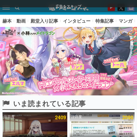
広告をスキップ
赫本
動画
殿堂入り記事
インタビュー
特集記事
マンガ
いま読まれている記事
ピックアップ
注目度
2409
注目度
2090
電ファミのいま読まれている記事ランキング
アプリセール情報