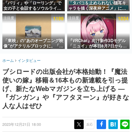
「パリィ」や「ローリング」で
「タバコを止められない猫耳キ
女の子と会話するソウルライク
ャラを描く深夜枠アニメ」に視
インタビュー
恋愛ゲーム『小早川さんはソウ
聴者の一部から批判意見。違法
注目度
1199
注目度
1034
ルライク』無料公開。返事に失
薬物の使用と思しき描写も含め
連載・特集一覧
敗すると「YOU DIED」
て、BPOが議論を交わす
殿堂入り記事
SNS拡散数が数千以上！ ページビュー数万以上！ などな
「東映」の“あのオープニング映
『VRChat』向け新作3Dモデル
ど。多くの人々に読まれた、電ファミ渾身の“殿堂入り”記
像”がアクリルブロックに。「東
「ニュイ」が本日8月7日から
事をまとめました。
映ヒストリカル グッズコレクシ
BOOTHにて発売。瞳に光る星
ョン」が8月下旬より発売
や感情豊かな表情が、小悪魔か
ゲームの企画書
ホーム
インタビュー
わいい
名作ゲームクリエイターの方々に製作時のエピソードをお
聞きし、ヒットする企画（ゲーム）とは何か？を探ってい
ブシロードの出版会社が本格始動！『魔法
きます。
使いの嫁』移籍＆16本もの新連載を引っ提
赫本
この物語を解いてはいけない。『赫本』は、〈試験問題〉
げ、新たなWebマガジンを立ち上げる ―
の形をした短編ホラー小説集です。
『ガンガン』や『アフタヌーン』が好きな
人な人はぜひ
新世代に訊く
これからのデジタルゲーム市場を担う若きクリエイター達
の姿を追い、彼らのルーツと情熱を探っていきます。
2023年12月21日 18:00
反応
ゲーム世代の作家たち
ゲームに多大な影響を受けた作家さんに取材し、ゲームが