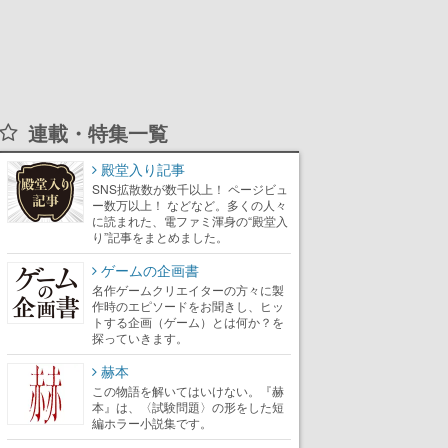
連載・特集一覧
殿堂入り記事
SNS拡散数が数千以上！ ページビュ
ー数万以上！ などなど。多くの人々
に読まれた、電ファミ渾身の“殿堂入
り”記事をまとめました。
ゲームの企画書
名作ゲームクリエイターの方々に製
作時のエピソードをお聞きし、ヒッ
トする企画（ゲーム）とは何か？を
探っていきます。
赫本
この物語を解いてはいけない。『赫
本』は、〈試験問題〉の形をした短
編ホラー小説集です。