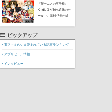
に2027年オープン！
『新テニスの王子様』
ScottGamesとの共同開
Kindle版が50%還元のセ
発、食事だけでなくステ
ール中。既刊47巻が対
ージショーや没入型のホ
象、最終巻の発売前にお
ラー体験も楽しめる
得にまとめ買いするチャ
ンス
ピックアップ
電ファミのいま読まれている記事ランキング
アプリセール情報
インタビュー