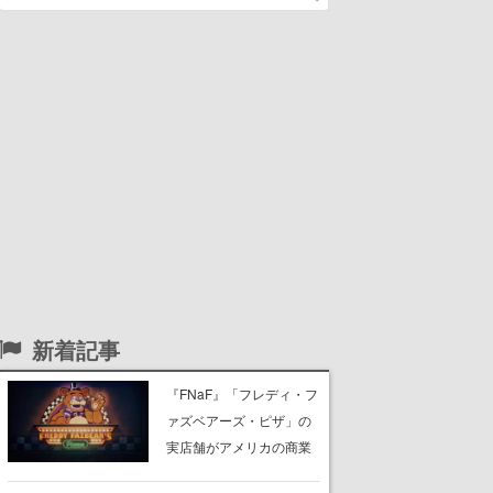
新着記事
『FNaF』「フレディ・フ
ァズベアーズ・ピザ」の
実店舗がアメリカの商業
施設「American Dream」