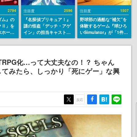
2794
2596
1507
注目度
注目度
ダム』の
『名探偵プリキュア！』
野球部の過酷な“補欠”を
クⅡ」を
謎の怪盗「デッチ・アゲ
体験するゲーム『球ひろ
水ホース
イン」の担当キャストは
いSimulator』が「1件」
始。本体
天﨑滉平さんと判明。
のウィッシュリストをも
ーソナル
『Re:ゼロから始める異
とにチェコ語に対応し
公国軍の
世界生活』オットー役、
SNSで話題に。『キング
式番号な
『ヒプノシスマイク』山
ダム・カム』開発元やチ
がTRPG化…って大丈夫なの！？ ちゃん
田三郎役など
ェコのプロ野球選手から
してみたら、しっかり「死にゲー」な興
称賛の声
反応