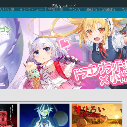
広告をスキップ
入り記事
インタビュー
特集記事
マンガ
Steam
Switch2
PS