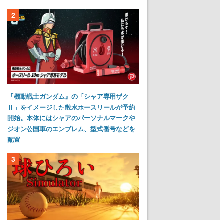
2
『機動戦士ガンダム』の「シャア専用ザク
Ⅱ」をイメージした散水ホースリールが予約
開始。本体にはシャアのパーソナルマークや
ジオン公国軍のエンブレム、型式番号などを
配置
3