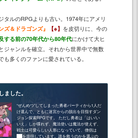
タルのRPGよりも古い。1974年にアメリ
を皮切りに、今の
ンズ＆ドラゴンズ』
【※】
にかけて大ヒ
する前の70年代から80年代
とジャンルを確立。それから世界中で無数
でも多くのファンに愛されている。
しました。
“ぜんめつ”してしまった勇者パーティから1人だ
け選んで、ともに迷宮からの脱出を目指すダン
ジョン探索RPGです。 ただし勇者は「はい/い
いえ」しか喋れず、魔法使いは魔法が使えず、
戦士は可愛らしい人形になっていて、僧侶は
██を崇拝しています。誰を救うのかを選ぶの