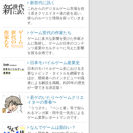
新世代に訊く
これからのデジタルゲーム市場を担
う若きクリエイター達の姿を追い、
彼らのルーツと情熱を探っていきま
す。
ゲーム世代の作家たち
ゲームに多大な影響を受けた作家さ
んに取材し、ゲームが日本のコンテ
ンツ産業やカルチャーに与えた影響
を探る企画です。
日本モバイルゲーム産業史
日本のモバイルゲーム史における主
要なトピック・タイトルを網羅する
ほか、開発者へのインタビューや識
者による解説を掲載。約20年の歴史
が一望できる決定版！
若ゲのいたり〜ゲームクリエ
イターの青春〜
『うつヌケ』『ペンと箸』等で知ら
れるマンガ家・田中圭一先生による
ゲーム業界レポートマンガです。
なんでゲームは面白い？
ゲーム開発者・hamatsu氏がゲーム