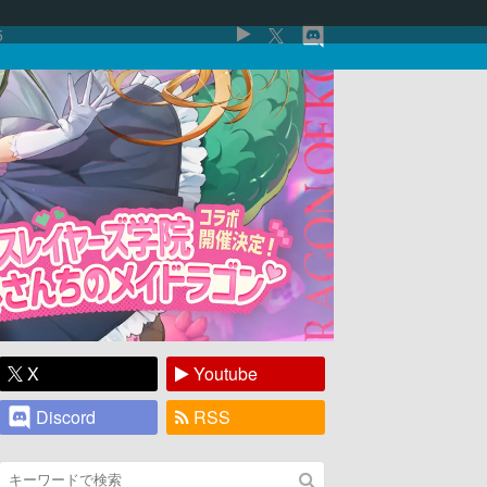
5
X
Youtube
Discord
RSS