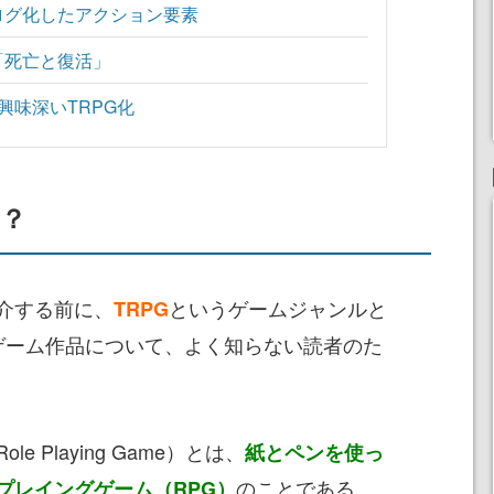
ログ化したアクション要素
「死亡と復活」
』は興味深いTRPG化
は？
介する前に、
というゲームジャンルと
TRPG
ゲーム作品について、よく知らない読者のた
ole Playing Game）とは、
紙とペンを使っ
のことである。
プレイングゲーム（RPG）