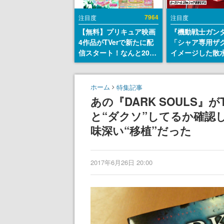
7964
注目度
注目度
【無料】プリキュア映画
『機動戦士ガン
4作品がTVerで新たに配
「シャア専用ザ
信スタート！なんと2018
イメージした散
年～2024年の映画ほぼす
リールが予約開
べてが見放題に、ぶっち
にはシャアのパ
ゃけありえないラインナ
マークやジオン
ホーム
特集記事
ップ
エンブレム、型
あの『DARK SOULS』
どを配置
と“ダクソ”してるか確認
味深い“移植”だった
2017年6月26日 20:00