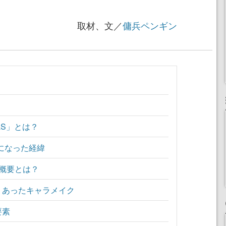
取材、文／
傭兵ペンギン
LS」とは？
Gになった経緯
』の概要とは？
りあったキャラメイク
要素