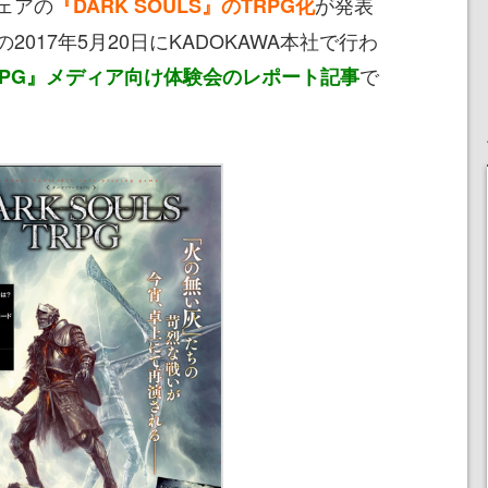
ェアの
が発表
『DARK SOULS』のTRPG化
017年5月20日にKADOKAWA本社で行わ
で
 TRPG』メディア向け体験会のレポート記事