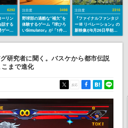
6292
3498
2310
注目度
注目度
ローリン
野球部の過酷な“補欠”を
『ファイナルファンタジ
会話する
体験するゲーム『球ひろ
ーⅦ リベレーション』の
愛ゲーム
いSimulator』が「1件」
新映像が8月26日早朝に
ソウルラ
のウィッシュリストをも
公開へ。『FF7』リメイ
。返事に
とにチェコ語に対応し
クシリーズの完結編、
U
SNSで話題に。『キング
「gamescom」のオープ
ダム・カム』開発元やチ
ニングナイトライブにて
バグ研究者に聞く。バスケから都市伝説
ェコのプロ野球選手から
ディレクターの浜口直樹
ここまで進化
称賛の声
氏が登壇する予定
反応