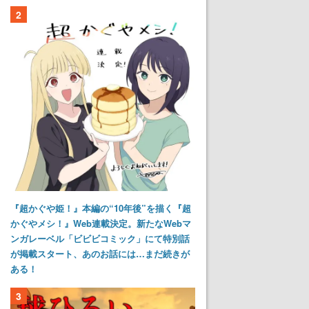
2
『超かぐや姫！』本編の“10年後”を描く『超
かぐやメシ！』Web連載決定。新たなWebマ
ンガレーベル「ビビビコミック」にて特別話
が掲載スタート、あのお話には…まだ続きが
ある！
3