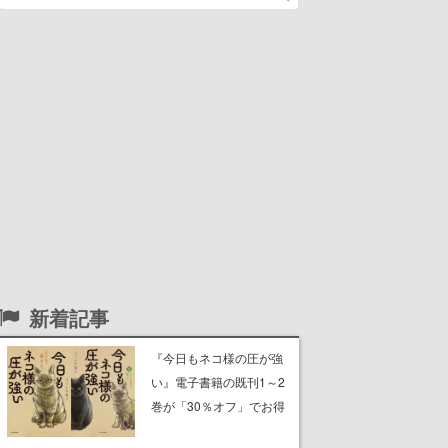
新着記事
『今日もネコ様の圧が強
い』電子書籍の既刊1～2
巻が「30％オフ」でお得
に。ジト目でツンツンし