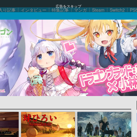
広告をスキップ
入り記事
インタビュー
特集記事
マンガ
Steam
Switch2
PS