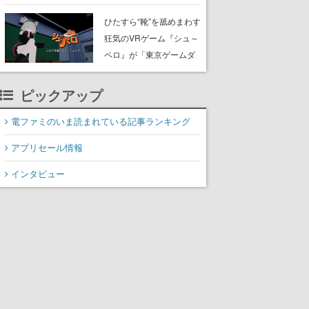
たネコたちと、ネコを溺
愛する人間のすれ違いを
ひたすら“靴”を舐めまわす
描く
狂気のVRゲーム『シュ～
ペロ』が「東京ゲームダ
ンジョン」に展示中。キ
ャッチコピーは「三度の
ピックアップ
飯より靴を舐めよう」と
前のめり。公式アカウン
電ファミのいま読まれている記事ランキング
トも開設され、2026年リ
アプリセール情報
リースに向けて開発中
インタビュー