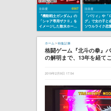
6567
注目度
注目度
『機動戦士ガンダム』の
「パリィ」や「
「シャア専用ザクⅡ」を
グ」で女の子と
イメージした散水ホース
ソウルライク恋
リールが予約開始。本体
『小早川さんは
にはシャアのパーソナル
イク』無料公開
マークやジオン公国軍の
失敗すると「YO
ホーム
特集記事
エンブレム、型式番号な
DIED」
格闘ゲーム『北斗の拳』
どを配置
の解明まで、13年を経て
2019年2月9日 17:54