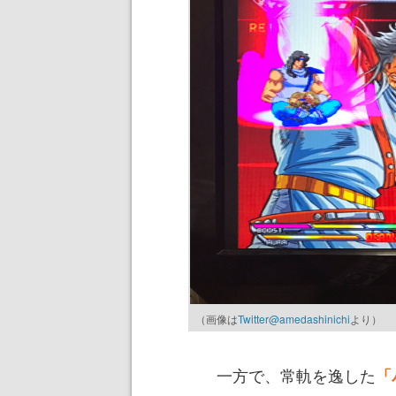
（画像は
Twitter@amedashinichi
より）
一方で、常軌を逸した
「