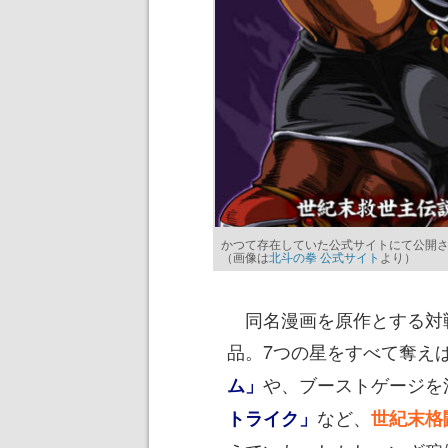
かつて存在していた公式サイトにて公開され
（画像は
北斗の拳 公式サイト
より）
同名漫画を原作とする対
品。7つの星をすべて奪え
や、ブーストゲージを
ム」
など、
トライク」
世紀末格