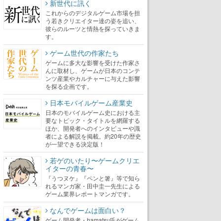
新世代に訊く
これからのデジタルゲーム市場を担
う若きクリエイター達の姿を追い、
彼らのルーツと情熱を探っていきま
す。
ゲーム世代の作家たち
ゲームに多大な影響を受けた作家さ
んに取材し、ゲームが日本のコンテ
ンツ産業やカルチャーに与えた影響
を探る企画です。
日本モバイルゲーム産業史
日本のモバイルゲーム史における主
要なトピック・タイトルを網羅する
ほか、開発者へのインタビューや識
者による解説を掲載。約20年の歴史
が一望できる決定版！
若ゲのいたり〜ゲームクリエ
イターの青春〜
『うつヌケ』『ペンと箸』等で知ら
れるマンガ家・田中圭一先生による
ゲーム業界レポートマンガです。
なんでゲームは面白い？
ゲーム開発者・hamatsu氏がゲーム