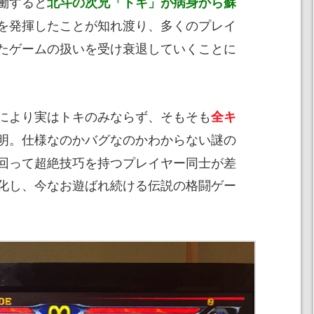
働すると
北斗の次兄「トキ」が病身から蘇
を発揮したことが知れ渡り、多くのプレイ
たゲームの扱いを受け衰退していくことに
により実はトキのみならず、そもそも
全キ
明。仕様なのかバグなのかわからない謎の
回って超絶技巧を持つプレイヤー同士が差
化し、今なお遊ばれ続ける伝説の格闘ゲー