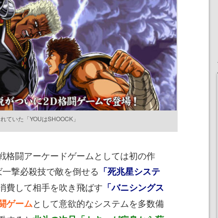
ていた「YOUはSHOOCK」
戦格闘アーケードゲームとしては初の作
ば一撃必殺技で敵を倒せる
「死兆星システ
消費して相手を吹き飛ばす
「バニシングス
として意欲的なシステムを多数備
闘ゲーム