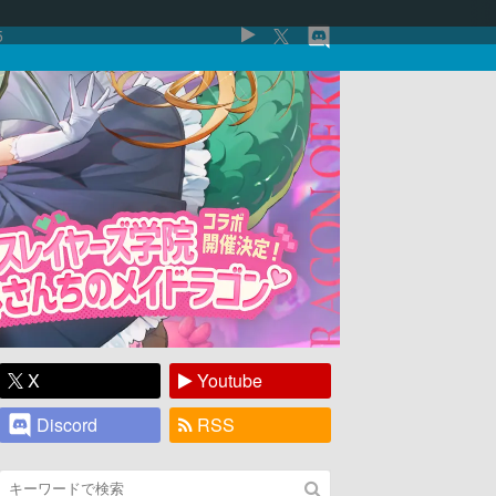
5
X
Youtube
Discord
RSS