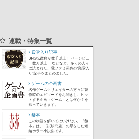
連載・特集一覧
殿堂入り記事
SNS拡散数が数千以上！ ページビュ
ー数万以上！ などなど。多くの人々
に読まれた、電ファミ渾身の“殿堂入
り”記事をまとめました。
ゲームの企画書
名作ゲームクリエイターの方々に製
作時のエピソードをお聞きし、ヒッ
トする企画（ゲーム）とは何か？を
探っていきます。
赫本
この物語を解いてはいけない。『赫
本』は、〈試験問題〉の形をした短
編ホラー小説集です。