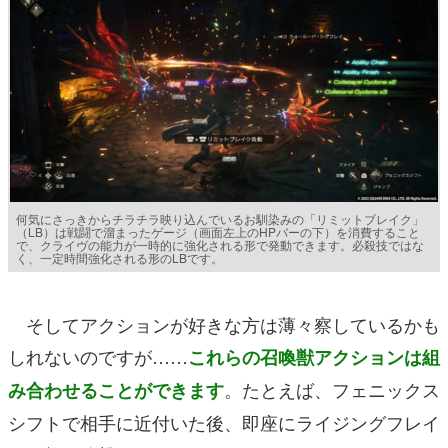
何気にさっきからチラチラ映り込んでいるお馴染みの「リミットブレイク」
（LB）は戦闘で溜まったゲージ（画面左上のHPバーの下）を消費すること
で、クライヴの能力が一時的に強化される形で発動できます。必殺技ではな
く、一定時間強化される形のLBです。
そしてアクションが好きな方は薄々察しているかも
しれないのですが……
これらの召喚獣アクションは組
。たとえば、フェニックス
み合わせることができます
シフトで相手に近付いた後、即座にライジングフレイ