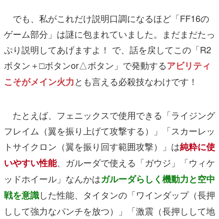
でも、私がこれだけ説明口調になるほど「FF16の
ゲーム部分」は謎に包まれていました。まだまだたっ
ぷり説明してあげますよ！ で、話を戻してこの「R2
ボタン＋□ボタンor△ボタン」で発動する
アビリティ
とも言える必殺技なわけです！
こそがメイン火力
たとえば、フェニックスで使用できる「ライジング
フレイム（翼を振り上げて攻撃する）」「スカーレッ
トサイクロン（翼を振り回す範囲攻撃）」は
純粋に使
、ガルーダで使える「ガウジ」「ウィケ
いやすい性能
ッドホイール」なんかは
ガルーダらしく機動力と空中
した性能、タイタンの「ワインダップ（長押
戦を意識
しして強力なパンチを放つ）」「激震（長押しして地