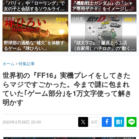
「パリィ」や「ローリング」で
『機動戦士ガンダム』の「シャ
女の子と会話するソウルライク
ア専用ザクⅡ」をイメージした
インタビュー
恋愛ゲーム『小早川さんはソウ
散水ホースリールが予約開始。
注目度
5269
注目度
4961
ルライク』無料公開。返事に失
本体にはシャアのパーソナルマ
連載・特集一覧
敗すると「YOU DIED」
ークやジオン公国軍のエンブレ
ム、型式番号などを配置
殿堂入り記事
SNS拡散数が数千以上！ ページビュー数万以上！ などな
野球部の過酷な“補欠”を体験す
『頭文字D』「藤原とうふ店
ど。多くの人々に読まれた、電ファミ渾身の“殿堂入り”記
るゲーム『球ひろい
（自家用）ハチロク」の“動くテ
事をまとめました。
Simulator』が「1件」のウィッ
ィッシュケース”が買えるポップ
シュリストをもとにチェコ語に
アップショップが開催へ。マン
ゲームの企画書
ホーム
特集記事
対応しSNSで話題に。『キング
ガの舞台である群馬の「イオン
名作ゲームクリエイターの方々に製作時のエピソードをお
聞きし、ヒットする企画（ゲーム）とは何か？を探ってい
ダム・カム』開発元やチェコの
モール高崎」にて、8月11日か
世界初の『FF16』実機プレイをしてきた
きます。
プロ野球選手から称賛の声
ら8月20日までの期間限定で開
催予定
らマジですごかった。今まで謎に包まれ
赫本
この物語を解いてはいけない。『赫本』は、〈試験問題〉
ていた｢ゲーム部分｣を1万文字使って解き
の形をした短編ホラー小説集です。
明かす
新世代に訊く
これからのデジタルゲーム市場を担う若きクリエイター達
の姿を追い、彼らのルーツと情熱を探っていきます。
2023年2月28日 23:00
反応
ゲーム世代の作家たち
ゲームに多大な影響を受けた作家さんに取材し、ゲームが