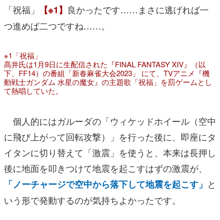
「祝福」
良かったです……まさに逃げれば一
【※1】
つ進めば二つですね……。
※1「祝福」
髙井氏は1月9日に生配信された『FINAL FANTASY XIV』（以
下、FF14）の番組「新春麻雀大会2023」 にて、TVアニメ
『機
動戦士ガンダム 水星の魔女』
の主題歌「祝福」を罰ゲームとし
て熱唱していた。
個人的にはガルーダの「ウィケッドホイール（空中
に飛び上がって回転攻撃）」を行った後に、即座にタ
イタンに切り替えて「激震」を使うと、本来は長押し
後に地面を叩きつけて地震を起こすはずの激震が、
と
「ノーチャージで空中から落下して地震を起こす」
いう形で発動するのが気持ちよかったです。