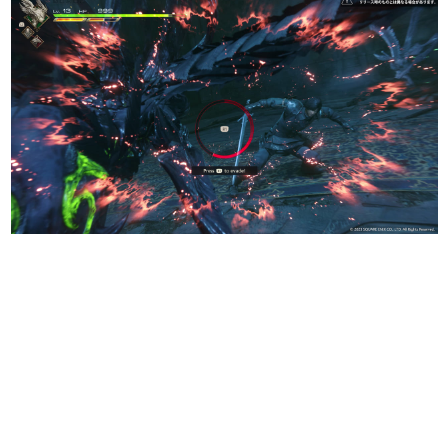
日本のコンテンツ産業やカルチャーに与えた影響を探る企
画です。
日本モバイルゲーム産業史
日本のモバイルゲーム史における主要なトピック・タイト
ルを網羅するほか、開発者へのインタビューや識者による
解説を掲載。約20年の歴史が一望できる決定版！
若ゲのいたり〜ゲームクリエイターの青春〜
『うつヌケ』『ペンと箸』等で知られるマンガ家・田中圭
一先生によるゲーム業界レポートマンガです。
なんでゲームは面白い？
ゲーム開発者・hamatsu氏がゲームの魅力を画面や操作の
具体的な形から解き明かしていく、硬派で骨太な評論連載
です。
ゲームが変えた日本語
「経験値」「裏技」「ラスボス」… ゲームにまつわる言葉
の起源や用法の変遷を、コンピューター文化史研究家・タ
イニーP氏が徹底調査。
カテゴリ
特集記事