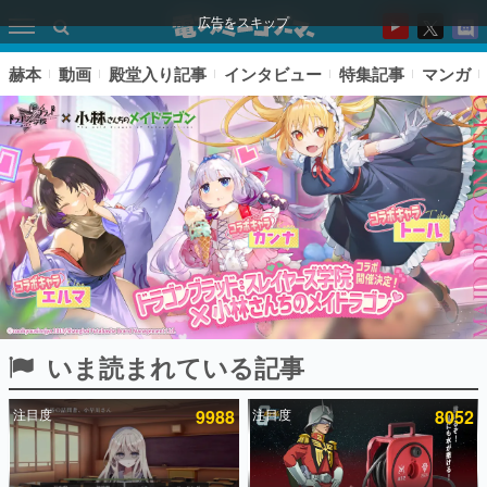
広告をスキップ
赫本
動画
殿堂入り記事
インタビュー
特集記事
マンガ
いま読まれている記事
ピックアップ
注目度
9988
注目度
8052
電ファミのいま読まれている記事ランキング
アプリセール情報