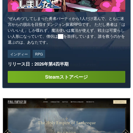
“ぜんめつ”してしまった勇者パーティから1人だけ選んで、ともに迷
宮からの脱出を目指すダンジョン探索RPGです。 ただし勇者は「は
い/いいえ」しか喋れず、魔法使いは魔法が使えず、戦士は可愛らし
い人形になっていて、僧侶は██を崇拝しています。誰を救うのかを
選ぶのは、あなたです。
インディー
RPG
リリース日：2026年第4四半期
Steamストアページ