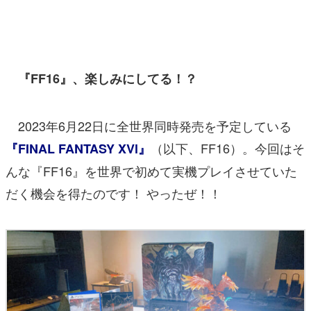
マンガ
女性向け
『FF16』、楽しみにしてる！？
アプリレビュー
その他
2023年6月22日に全世界同時発売を予定している
電ファミニコゲーマーとは？
（以下、FF16）。今回はそ
『FINAL FANTASY XVl』
んな『FF16』を世界で初めて実機プレイさせていた
運営：株式会社マレ
だく機会を得たのです！ やったぜ！！