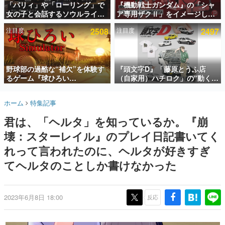
「パリィ」や「ローリング」で
『機動戦士ガンダム』の「シャ
女の子と会話するソウルライク
ア専用ザクⅡ」をイメージした
インタビュー
恋愛ゲーム『小早川さんはソウ
散水ホースリールが予約開始。
注目度
2508
注目度
2497
ルライク』無料公開。返事に失
本体にはシャアのパーソナルマ
連載・特集一覧
敗すると「YOU DIED」
ークやジオン公国軍のエンブレ
ム、型式番号などを配置
殿堂入り記事
SNS拡散数が数千以上！ ページビュー数万以上！ などな
野球部の過酷な“補欠”を体験す
『頭文字D』「藤原とうふ店
ど。多くの人々に読まれた、電ファミ渾身の“殿堂入り”記
るゲーム『球ひろい
（自家用）ハチロク」の“動くテ
事をまとめました。
Simulator』が「1件」のウィッ
ィッシュケース”が買えるポップ
シュリストをもとにチェコ語に
アップショップが開催へ。マン
ゲームの企画書
ホーム
特集記事
対応しSNSで話題に。『キング
ガの舞台である群馬の「イオン
名作ゲームクリエイターの方々に製作時のエピソードをお
聞きし、ヒットする企画（ゲーム）とは何か？を探ってい
ダム・カム』開発元やチェコの
モール高崎」にて、8月11日か
君は、「ヘルタ」を知っているか。『崩
きます。
プロ野球選手から称賛の声
ら8月20日までの期間限定で開
催予定
壊：スターレイル』のプレイ日記書いてく
赫本
この物語を解いてはいけない。『赫本』は、〈試験問題〉
れって言われたのに、ヘルタが好きすぎ
の形をした短編ホラー小説集です。
てヘルタのことしか書けなかった
新世代に訊く
これからのデジタルゲーム市場を担う若きクリエイター達
の姿を追い、彼らのルーツと情熱を探っていきます。
2023年6月8日 18:00
反応
ゲーム世代の作家たち
ゲームに多大な影響を受けた作家さんに取材し、ゲームが