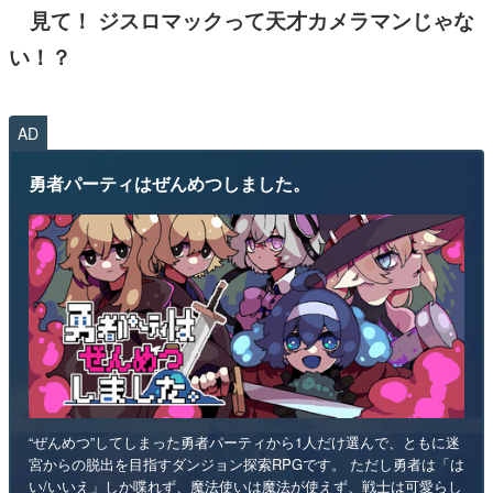
見て！ ジスロマックって天才カメラマンじゃな
い！？
AD
勇者パーティはぜんめつしました。
“ぜんめつ”してしまった勇者パーティから1人だけ選んで、ともに迷
宮からの脱出を目指すダンジョン探索RPGです。 ただし勇者は「は
い/いいえ」しか喋れず、魔法使いは魔法が使えず、戦士は可愛らし