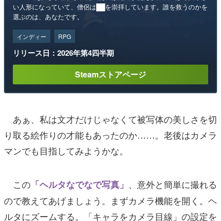
い人形になっていて、僧侶は██を崇拝しています。誰を救うのかを
選ぶのは、あなたです。
インディー
RPG
リリース日：2026年第4四半期
Steamストアページ
あぁ、私は文才だけじゃなくて被写体の美しさを切
り取る絵作りの才能もあったのか……。老後はカメラ
マンでも目指してみようかな。
この
、意外と簡単に撮れる
「ヘルタなでなで写真」
ので教えてあげましょう。まずカメラ機能を開く。ヘ
ルタにズームする。「キャラをカメラ目線」の設定を