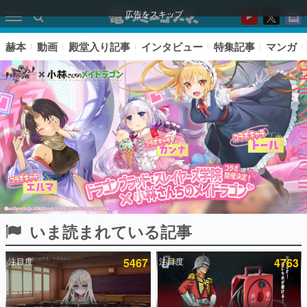
広告をスキップ
赫本
動画
殿堂入り記事
インタビュー
特集記事
マンガ
いま読まれている記事
ピックアップ
注目度
5467
注目度
4763
電ファミのいま読まれている記事ランキング
アプリセール情報