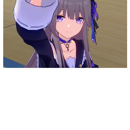
日本のコンテンツ産業やカルチャーに与えた影響を探る企
画です。
日本モバイルゲーム産業史
日本のモバイルゲーム史における主要なトピック・タイト
ルを網羅するほか、開発者へのインタビューや識者による
解説を掲載。約20年の歴史が一望できる決定版！
若ゲのいたり〜ゲームクリエイターの青春〜
『うつヌケ』『ペンと箸』等で知られるマンガ家・田中圭
一先生によるゲーム業界レポートマンガです。
なんでゲームは面白い？
ゲーム開発者・hamatsu氏がゲームの魅力を画面や操作の
具体的な形から解き明かしていく、硬派で骨太な評論連載
です。
ゲームが変えた日本語
「経験値」「裏技」「ラスボス」… ゲームにまつわる言葉
の起源や用法の変遷を、コンピューター文化史研究家・タ
イニーP氏が徹底調査。
カテゴリ
特集記事