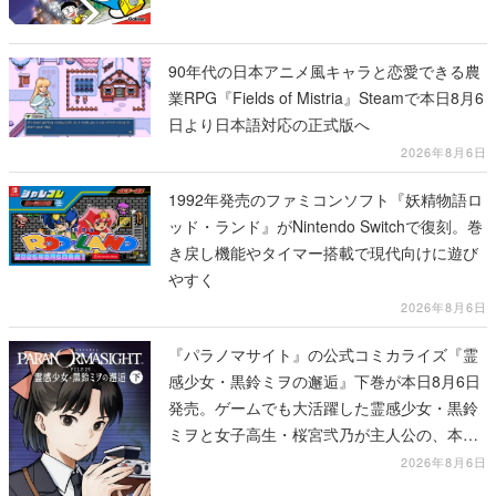
90年代の日本アニメ風キャラと恋愛できる農
業RPG『Fields of Mistria』Steamで本日8月6
日より日本語対応の正式版へ
2026年8月6日
1992年発売のファミコンソフト『妖精物語ロ
ッド・ランド』がNintendo Switchで復刻。巻
き戻し機能やタイマー搭載で現代向けに遊び
やすく
2026年8月6日
『パラノマサイト』の公式コミカライズ『霊
感少女・黒鈴ミヲの邂逅』下巻が本日8月6日
発売。ゲームでも大活躍した霊感少女・黒鈴
ミヲと女子高生・桜宮弐乃が主人公の、本編
より少し後の物語
2026年8月6日