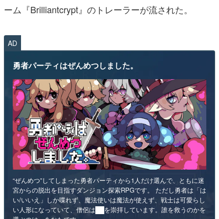
ーム『Brilliantcrypt』のトレーラーが流された。
AD
勇者パーティはぜんめつしました。
“ぜんめつ”してしまった勇者パーティから1人だけ選んで、ともに迷
宮からの脱出を目指すダンジョン探索RPGです。 ただし勇者は「は
い/いいえ」しか喋れず、魔法使いは魔法が使えず、戦士は可愛らし
い人形になっていて、僧侶は██を崇拝しています。誰を救うのかを