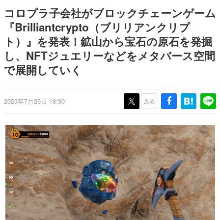
どが全品受注生産で登場、過去
日本のコンテンツ産業やカルチャーに与えた影響を探る企
コロプラ子会社がブロックチェーンゲーム
に発売したグッズの再販も
画です。
『Brilliantcrypto（ブリリアンクリプ
日本モバイルゲーム産業史
ト）』を発表！鉱山から宝石の原石を発掘
日本のモバイルゲーム史における主要なトピック・タイト
ルを網羅するほか、開発者へのインタビューや識者による
し、NFTジュエリーなどをメタバース空間
解説を掲載。約20年の歴史が一望できる決定版！
で展開していく
若ゲのいたり〜ゲームクリエイターの青春〜
『うつヌケ』『ペンと箸』等で知られるマンガ家・田中圭
一先生によるゲーム業界レポートマンガです。
2023年7月26日 18:30
反応
なんでゲームは面白い？
ゲーム開発者・hamatsu氏がゲームの魅力を画面や操作の
具体的な形から解き明かしていく、硬派で骨太な評論連載
です。
ゲームが変えた日本語
「経験値」「裏技」「ラスボス」… ゲームにまつわる言葉
の起源や用法の変遷を、コンピューター文化史研究家・タ
イニーP氏が徹底調査。
カテゴリ
特集記事