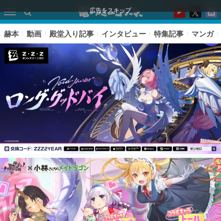
広告をスキップ
赫本
動画
殿堂入り記事
インタビュー
特集記事
マンガ
ピックアップ
電ファミのいま読まれている記事ランキング
アプリセール情報