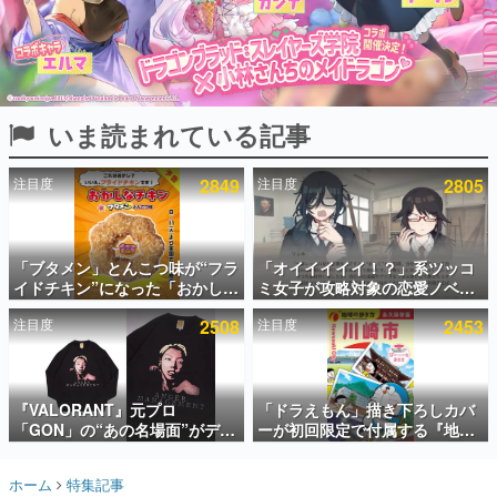
インタビュー
連載・特集一覧
殿堂入り記事
いま読まれている記事
SNS拡散数が数千以上！ ページビュー数万以上！ などな
ど。多くの人々に読まれた、電ファミ渾身の“殿堂入り”記
事をまとめました。
注目度
2849
注目度
2805
ゲームの企画書
名作ゲームクリエイターの方々に製作時のエピソードをお
聞きし、ヒットする企画（ゲーム）とは何か？を探ってい
「ブタメン」とんこつ味が“フラ
「オイイイイイ！？」系ツッコ
きます。
イドチキン”になった「おかしな
ミ女子が攻略対象の恋愛ノベル
赫本
チキン」が登場。8月11日より
ゲーム『美術部カノジョ』
この物語を解いてはいけない。『赫本』は、〈試験問題〉
注目度
2508
注目度
2453
全国のセブンイレブンで順次発
Steamストアページが公開。
の形をした短編ホラー小説集です。
売、 「ブタメンくん」がデザイ
「お前らーそろそろ自重しろ
ンされた専用袋が先着でついて
ー？＾＾」暗黒微笑の夢女子
くるキャンペーンも実施
や、萌え声不思議ちゃん女子と
新世代に訊く
青春を謳歌
『VALORANT』元プロ
「ドラえもん」描き下ろしカバ
これからのデジタルゲーム市場を担う若きクリエイター達
の姿を追い、彼らのルーツと情熱を探っていきます。
「GON」の“あの名場面”がデザ
ーが初回限定で付属する『地球
インされた新作グッズが本日8月
の歩き方 川崎市』が8月6日に発
5日より期間限定で発売。Tシャ
売。全400ページの大ボリュー
ゲーム世代の作家たち
ホーム
特集記事
ツやコインケース、アクキーな
ム
ゲームに多大な影響を受けた作家さんに取材し、ゲームが