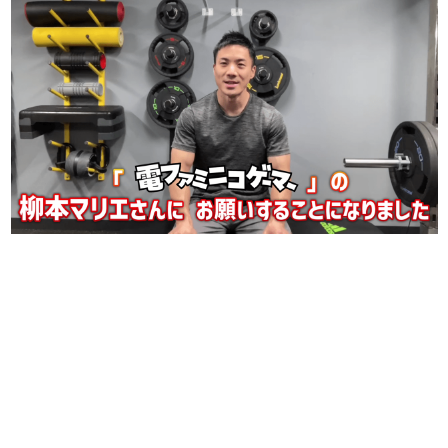
日本のコンテンツ産業やカルチャーに与えた影響を探る企
画です。
日本モバイルゲーム産業史
日本のモバイルゲーム史における主要なトピック・タイト
ルを網羅するほか、開発者へのインタビューや識者による
解説を掲載。約20年の歴史が一望できる決定版！
若ゲのいたり〜ゲームクリエイターの青春〜
『うつヌケ』『ペンと箸』等で知られるマンガ家・田中圭
一先生によるゲーム業界レポートマンガです。
なんでゲームは面白い？
ゲーム開発者・hamatsu氏がゲームの魅力を画面や操作の
具体的な形から解き明かしていく、硬派で骨太な評論連載
です。
ゲームが変えた日本語
「経験値」「裏技」「ラスボス」… ゲームにまつわる言葉
の起源や用法の変遷を、コンピューター文化史研究家・タ
イニーP氏が徹底調査。
カテゴリ
特集記事