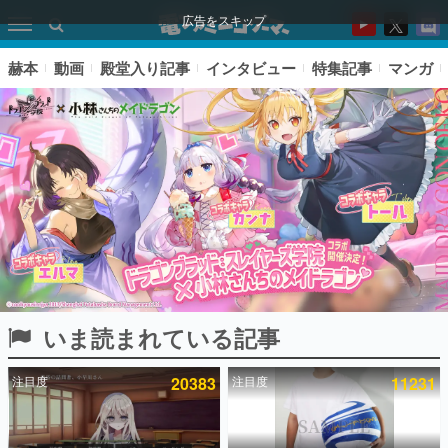
広告をスキップ
赫本
動画
殿堂入り記事
インタビュー
特集記事
マンガ
いま読まれている記事
ピックアップ
注目度
20383
注目度
11231
電ファミのいま読まれている記事ランキング
アプリセール情報