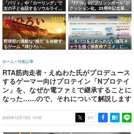
「パリィ」や「ローリング」で
『FF10』の“ブリッツボール”が
女の子と会話するソウルライク
クッション化。25周年記念展
インタビュー
恋愛ゲーム『小早川さんはソウ
「FINAL FANTASY X
注目度
11154
注目度
9064
ルライク』無料公開。返事に失
MUSEUM-幻光の記憶-」のグッ
連載・特集一覧
敗すると「YOU DIED」
ズ情報が一部公開
殿堂入り記事
SNS拡散数が数千以上！ ページビュー数万以上！ などな
野球部の過酷な“補欠”を体験す
「タバコを止められない猫耳キ
ど。多くの人々に読まれた、電ファミ渾身の“殿堂入り”記
るゲーム『球ひろい
ャラを描く深夜枠アニメ」に視
事をまとめました。
Simulator』が「1件」のウィッ
聴者の一部から批判意見。違法
シュリストをもとにチェコ語に
薬物の使用と思しき描写も含め
ゲームの企画書
ホーム
特集記事
対応しSNSで話題に。『キング
て、BPOが議論を交わす
名作ゲームクリエイターの方々に製作時のエピソードをお
聞きし、ヒットする企画（ゲーム）とは何か？を探ってい
ダム・カム』開発元やチェコの
RTA筋肉走者・えぬわた氏がプロデュース
きます。
プロ野球選手から称賛の声
するゲーマー向けプロテイン「Nプロテイ
赫本
この物語を解いてはいけない。『赫本』は、〈試験問題〉
ン」を、なぜか電ファミで継承することに
の形をした短編ホラー小説集です。
なった……ので、それについて解説します
新世代に訊く
これからのデジタルゲーム市場を担う若きクリエイター達
の姿を追い、彼らのルーツと情熱を探っていきます。
2023年12月15日 12:00
反応
ゲーム世代の作家たち
ゲームに多大な影響を受けた作家さんに取材し、ゲームが