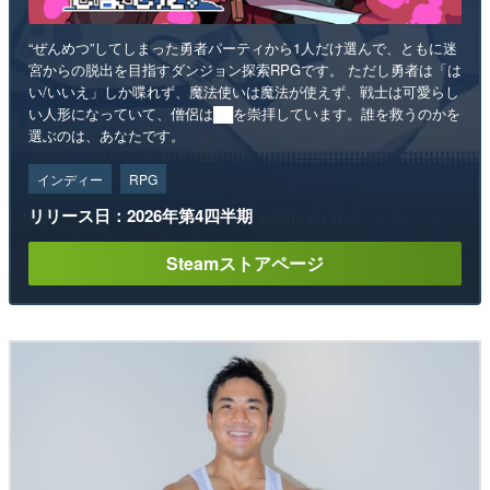
“ぜんめつ”してしまった勇者パーティから1人だけ選んで、ともに迷
宮からの脱出を目指すダンジョン探索RPGです。 ただし勇者は「は
い/いいえ」しか喋れず、魔法使いは魔法が使えず、戦士は可愛らし
い人形になっていて、僧侶は██を崇拝しています。誰を救うのかを
選ぶのは、あなたです。
インディー
RPG
リリース日：2026年第4四半期
Steamストアページ