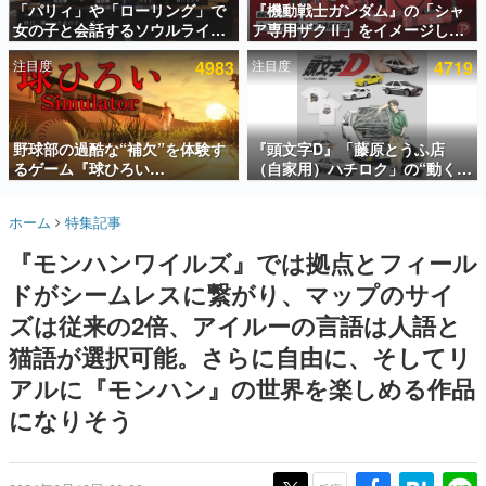
「パリィ」や「ローリング」で
『機動戦士ガンダム』の「シャ
女の子と会話するソウルライク
ア専用ザクⅡ」をイメージした
インタビュー
恋愛ゲーム『小早川さんはソウ
散水ホースリールが予約開始。
注目度
4983
注目度
4719
ルライク』無料公開。返事に失
本体にはシャアのパーソナルマ
連載・特集一覧
敗すると「YOU DIED」
ークやジオン公国軍のエンブレ
ム、型式番号などを配置
殿堂入り記事
SNS拡散数が数千以上！ ページビュー数万以上！ などな
野球部の過酷な“補欠”を体験す
『頭文字D』「藤原とうふ店
ど。多くの人々に読まれた、電ファミ渾身の“殿堂入り”記
るゲーム『球ひろい
（自家用）ハチロク」の“動くテ
事をまとめました。
Simulator』が「1件」のウィッ
ィッシュケース”が買えるポップ
シュリストをもとにチェコ語に
アップショップが開催へ。マン
ゲームの企画書
ホーム
特集記事
対応しSNSで話題に。『キング
ガの舞台である群馬の「イオン
名作ゲームクリエイターの方々に製作時のエピソードをお
聞きし、ヒットする企画（ゲーム）とは何か？を探ってい
ダム・カム』開発元やチェコの
モール高崎」にて、8月11日か
『モンハンワイルズ』では拠点とフィール
きます。
プロ野球選手から称賛の声
ら8月20日までの期間限定で開
催予定
ドがシームレスに繋がり、マップのサイ
赫本
この物語を解いてはいけない。『赫本』は、〈試験問題〉
ズは従来の2倍、アイルーの言語は人語と
の形をした短編ホラー小説集です。
猫語が選択可能。さらに自由に、そしてリ
アルに『モンハン』の世界を楽しめる作品
新世代に訊く
これからのデジタルゲーム市場を担う若きクリエイター達
になりそう
の姿を追い、彼らのルーツと情熱を探っていきます。
ゲーム世代の作家たち
ゲームに多大な影響を受けた作家さんに取材し、ゲームが