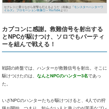
セクレトに乗りながら射撃も行えるようだ（画像は
『モンスターハンターワ
イルズ』 プロモーション映像① – YouTube
より）
カプコンに感謝。救難信号を射出する
とNPCが駆けつけ、ソロでもパーティ
ーを組んで戦える！
戦闘の終盤では、ハンターが救難信号を射出。そこに
駆けつけたのは、
であっ
なんとNPCのハンター3名
た。
いざNPCのハンターたちが駆けつけると、4人での狩
猟が開始。つまり、知らない人と遊ぶのが苦手なプレ