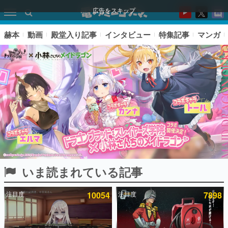
広告をスキップ
赫本
動画
殿堂入り記事
インタビュー
特集記事
マンガ
いま読まれている記事
ピックアップ
注目度
10054
注目度
7898
電ファミのいま読まれている記事ランキング
アプリセール情報