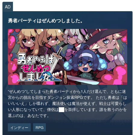
AD
勇者パーティはぜんめつしました。
“ぜんめつ”してしまった勇者パーティから1人だけ選んで、ともに迷
宮からの脱出を目指すダンジョン探索RPGです。 ただし勇者は「は
い/いいえ」しか喋れず、魔法使いは魔法が使えず、戦士は可愛らし
い人形になっていて、僧侶は██を崇拝しています。誰を救うのかを
選ぶのは、あなたです。
インディー
RPG