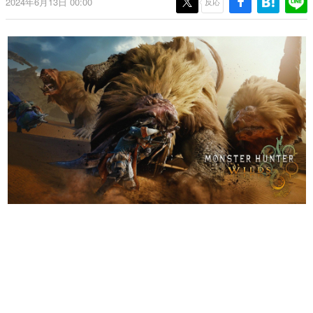
2024年6月13日 00:00
反応
日本のコンテンツ産業やカルチャーに与えた影響を探る企
画です。
日本モバイルゲーム産業史
日本のモバイルゲーム史における主要なトピック・タイト
ルを網羅するほか、開発者へのインタビューや識者による
解説を掲載。約20年の歴史が一望できる決定版！
若ゲのいたり〜ゲームクリエイターの青春〜
『うつヌケ』『ペンと箸』等で知られるマンガ家・田中圭
一先生によるゲーム業界レポートマンガです。
なんでゲームは面白い？
ゲーム開発者・hamatsu氏がゲームの魅力を画面や操作の
具体的な形から解き明かしていく、硬派で骨太な評論連載
です。
ゲームが変えた日本語
「経験値」「裏技」「ラスボス」… ゲームにまつわる言葉
の起源や用法の変遷を、コンピューター文化史研究家・タ
イニーP氏が徹底調査。
カテゴリ
特集記事