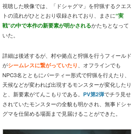
視聴した映像では、「ドシャグマ」を狩猟するクエス
トの流れがひととおり収録されており、まさに
“実
かたちとなって
戦”の中で本作の新要素が明かされる
いた。
詳細は後述するが、村や拠点と狩猟を行うフィールド
が
、オフラインでも
シームレスに繋がっていたり
NPC3名とともにパーティー形式で狩猟を行えたり、
天候などが変われば出現するモンスターが変化したり
と、新要素がてんこもりである。
でチラ見せ
PV第2弾
されていたモンスターの全貌も明かされ、無事ドシャ
グマを仕留める場面まで見届けることができた。