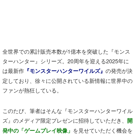
マンガ
女性向け
アプリレビュー
その他
全世界での累計販売本数が1億本を突破した『モンス
ターハンター』シリーズ。20周年を迎える2025年に
電ファミニコゲーマーとは？
は最新作
の発売が決
『モンスターハンターワイルズ』
運営：株式会社マレ
定しており、徐々に公開されている新情報に世界中の
ファンが熱狂している。
このたび、筆者はそんな『モンスターハンターワイル
ズ』のメディア限定プレゼンに招待していただき、
開
を見せていただく機会を
発中の「ゲームプレイ映像」