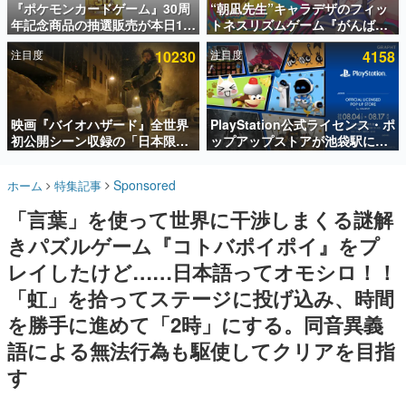
『ポケモンカードゲーム』30周
“朝凪先生”キャラデザのフィッ
年記念商品の抽選販売が本日12
トネスリズムゲーム『がんば
インタビュー
時より開始。拡張パック「30th
れ！チアリズム』Steamストア
注目度
10230
注目度
4158
CELEBRATION」のボックス
ページが公開。キャラクターの
連載・特集一覧
に、「プレミアムデッキセット
CVは陽向葵ゅかさん
エーフィ・ブラッキー」
殿堂入り記事
「FUTURISTIC BOX」の計3商
SNS拡散数が数千以上！ ページビュー数万以上！ などな
品
映画『バイオハザード』全世界
PlayStation公式ライセンス・ポ
ど。多くの人々に読まれた、電ファミ渾身の“殿堂入り”記
初公開シーン収録の「日本限
ップアップストアが池袋駅にて
事をまとめました。
定」予告映像が解禁。バイオの
期間限定で開催。夏のアパレル
日（8月10日）にあわせて、
や『ブラッドボーン』の新作ア
ゲームの企画書
Sponsored
ホーム
特集記事
「ラクーンシティ総合病院」へ
イテムが登場
名作ゲームクリエイターの方々に製作時のエピソードをお
聞きし、ヒットする企画（ゲーム）とは何か？を探ってい
行く配達人の姿が披露
「言葉」を使って世界に干渉しまくる謎解
きます。
きパズルゲーム『コトバポイポイ』をプ
赫本
この物語を解いてはいけない。『赫本』は、〈試験問題〉
レイしたけど……日本語ってオモシロ！！
の形をした短編ホラー小説集です。
「虹」を拾ってステージに投げ込み、時間
を勝手に進めて「2時」にする。同音異義
新世代に訊く
これからのデジタルゲーム市場を担う若きクリエイター達
語による無法行為も駆使してクリアを目指
の姿を追い、彼らのルーツと情熱を探っていきます。
す
ゲーム世代の作家たち
ゲームに多大な影響を受けた作家さんに取材し、ゲームが