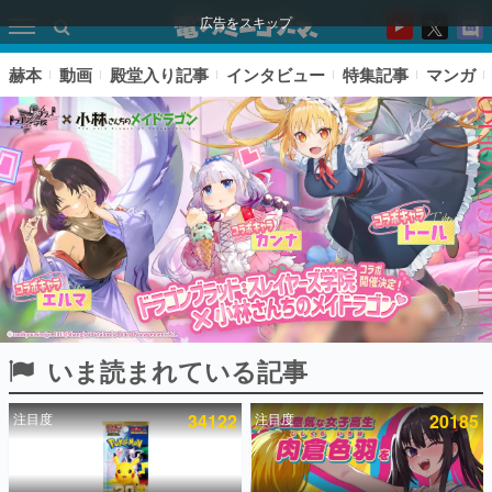
広告をスキップ
赫本
動画
殿堂入り記事
インタビュー
特集記事
マンガ
いま読まれている記事
ピックアップ
注目度
34122
注目度
20185
電ファミのいま読まれている記事ランキング
アプリセール情報