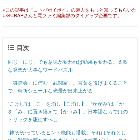
※この記事は『コトバポイポイ』の魅力をもっと知ってもらいた
いSCRAPさんと電ファミ編集部のタイアップ企画です。
目次
同じ「にじ」でも意味が変われば効果も変わる。柔軟
な発想が大事なワードパズル
「舞踏会」に佇む「武闘家」。言葉を投げまくること
で、時折シュールな光景が出来上がる
“こけし”は「こ」を消し【こ消し】、“かがみ”は「か」
を「み」に置き換えて【か→み】。日本語ならではの
トリックを駆使すべし
“神”がかっているヒント機能も搭載。それはそれとし