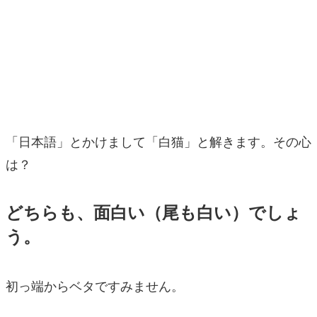
マンガ
女性向け
アプリレビュー
その他
「日本語」とかけまして「白猫」と解きます。その心
電ファミニコゲーマーとは？
は？
運営：株式会社マレ
どちらも、面白い（尾も白い）でしょ
う。
初っ端からベタですみません。