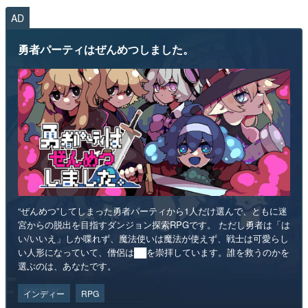
AD
勇者パーティはぜんめつしました。
“ぜんめつ”してしまった勇者パーティから1人だけ選んで、ともに迷
宮からの脱出を目指すダンジョン探索RPGです。 ただし勇者は「は
い/いいえ」しか喋れず、魔法使いは魔法が使えず、戦士は可愛らし
い人形になっていて、僧侶は██を崇拝しています。誰を救うのかを
選ぶのは、あなたです。
インディー
RPG