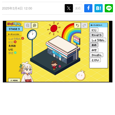
日本のコンテンツ産業やカルチャーに与えた影響を探る企
2025年3月4日 12:00
画です。
反応
日本モバイルゲーム産業史
日本のモバイルゲーム史における主要なトピック・タイト
ルを網羅するほか、開発者へのインタビューや識者による
解説を掲載。約20年の歴史が一望できる決定版！
若ゲのいたり〜ゲームクリエイターの青春〜
『うつヌケ』『ペンと箸』等で知られるマンガ家・田中圭
一先生によるゲーム業界レポートマンガです。
なんでゲームは面白い？
ゲーム開発者・hamatsu氏がゲームの魅力を画面や操作の
具体的な形から解き明かしていく、硬派で骨太な評論連載
です。
ゲームが変えた日本語
「経験値」「裏技」「ラスボス」… ゲームにまつわる言葉
の起源や用法の変遷を、コンピューター文化史研究家・タ
イニーP氏が徹底調査。
カテゴリ
特集記事