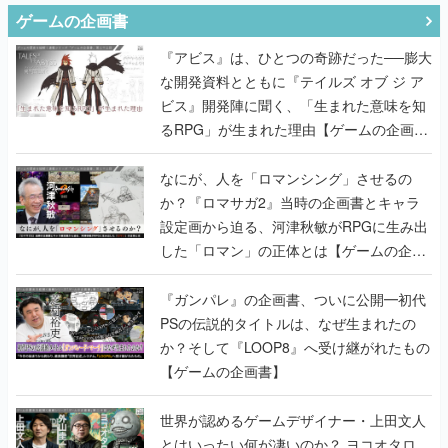
ゲームの企画書
『アビス』は、ひとつの奇跡だった──膨大
な開発資料とともに『テイルズ オブ ジ ア
ビス』開発陣に聞く、「生まれた意味を知
るRPG」が生まれた理由【ゲームの企画
書】
なにが、人を「ロマンシング」させるの
か？『ロマサガ2』当時の企画書とキャラ
設定画から迫る、河津秋敏がRPGに生み出
した「ロマン」の正体とは【ゲームの企画
書】
『ガンパレ』の企画書、ついに公開━初代
PSの伝説的タイトルは、なぜ生まれたの
か？そして『LOOP8』へ受け継がれたもの
【ゲームの企画書】
世界が認めるゲームデザイナー・上田文人
とはいったい何が凄いのか？ ヨコオタロ