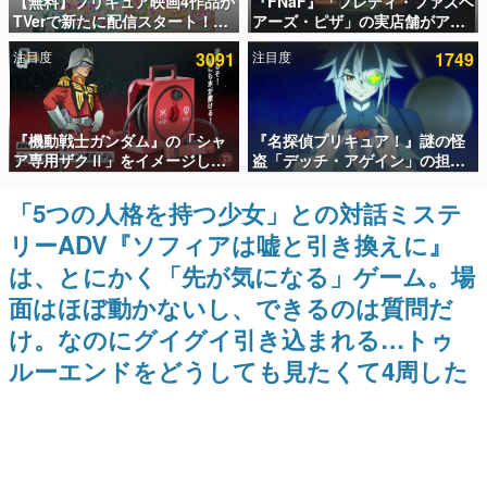
【無料】プリキュア映画4作品が
『FNaF』「フレディ・ファズベ
TVerで新たに配信スタート！な
アーズ・ピザ」の実店舗がアメ
インタビュー
んと2018年～2024年の映画ほぼ
リカの商業施設「American
注目度
3091
注目度
1749
すべてが見放題に、ぶっちゃけ
Dream」に2027年オープン！
連載・特集一覧
ありえないラインナップ
ScottGamesとの共同開発、食
事だけでなくステージショーや
没入型のホラー体験も楽しめる
殿堂入り記事
『機動戦士ガンダム』の「シャ
『名探偵プリキュア！』謎の怪
SNS拡散数が数千以上！ ページビュー数万以上！ などな
ど。多くの人々に読まれた、電ファミ渾身の“殿堂入り”記
ア専用ザクⅡ」をイメージした
盗「デッチ・アゲイン」の担当
事をまとめました。
散水ホースリールが予約開始。
キャストは天﨑滉平さんと判
本体にはシャアのパーソナルマ
明。『Re:ゼロから始める異世
「5つの人格を持つ少女」との対話ミステ
ゲームの企画書
ークやジオン公国軍のエンブレ
界生活』オットー役、『ヒプノ
名作ゲームクリエイターの方々に製作時のエピソードをお
リーADV『ソフィアは嘘と引き換えに』
ム、型式番号などを配置
シスマイク』山田三郎役など
聞きし、ヒットする企画（ゲーム）とは何か？を探ってい
きます。
は、とにかく「先が気になる」ゲーム。場
赫本
面はほぼ動かないし、できるのは質問だ
この物語を解いてはいけない。『赫本』は、〈試験問題〉
け。なのにグイグイ引き込まれる…トゥ
の形をした短編ホラー小説集です。
ルーエンドをどうしても見たくて4周した
新世代に訊く
これからのデジタルゲーム市場を担う若きクリエイター達
の姿を追い、彼らのルーツと情熱を探っていきます。
ゲーム世代の作家たち
ゲームに多大な影響を受けた作家さんに取材し、ゲームが