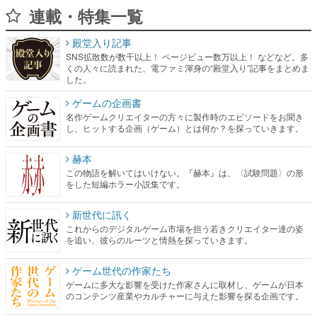
連載・特集一覧
殿堂入り記事
SNS拡散数が数千以上！ ページビュー数万以上！ などなど。多
くの人々に読まれた、電ファミ渾身の“殿堂入り”記事をまとめま
した。
ゲームの企画書
名作ゲームクリエイターの方々に製作時のエピソードをお聞き
し、ヒットする企画（ゲーム）とは何か？を探っていきます。
赫本
この物語を解いてはいけない。『赫本』は、〈試験問題〉の形
をした短編ホラー小説集です。
新世代に訊く
これからのデジタルゲーム市場を担う若きクリエイター達の姿
を追い、彼らのルーツと情熱を探っていきます。
ゲーム世代の作家たち
ゲームに多大な影響を受けた作家さんに取材し、ゲームが日本
のコンテンツ産業やカルチャーに与えた影響を探る企画です。