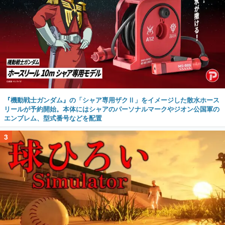
『機動戦士ガンダム』の「シャア専用ザクⅡ」をイメージした散水ホース
リールが予約開始。本体にはシャアのパーソナルマークやジオン公国軍の
エンブレム、型式番号などを配置
3