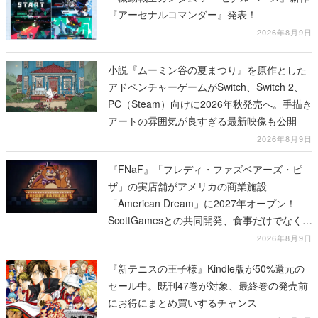
『アーセナルコマンダー』発表！
2026年8月9日
小説『ムーミン谷の夏まつり』を原作とした
アドベンチャーゲームがSwitch、Switch 2、
PC（Steam）向けに2026年秋発売へ。手描き
アートの雰囲気が良すぎる最新映像も公開
2026年8月9日
『FNaF』「フレディ・ファズベアーズ・ピ
ザ」の実店舗がアメリカの商業施設
「American Dream」に2027年オープン！
ScottGamesとの共同開発、食事だけでなくス
テージショーや没入型のホラー体験も楽しめ
2026年8月9日
る
『新テニスの王子様』Kindle版が50%還元の
セール中。既刊47巻が対象、最終巻の発売前
にお得にまとめ買いするチャンス