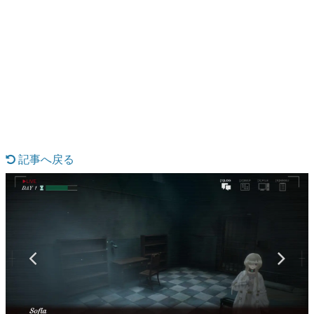
日本のコンテンツ産業やカルチャーに与えた影響を探る企
画です。
日本モバイルゲーム産業史
日本のモバイルゲーム史における主要なトピック・タイト
ルを網羅するほか、開発者へのインタビューや識者による
解説を掲載。約20年の歴史が一望できる決定版！
若ゲのいたり〜ゲームクリエイターの青春〜
『うつヌケ』『ペンと箸』等で知られるマンガ家・田中圭
一先生によるゲーム業界レポートマンガです。
記事へ戻る
なんでゲームは面白い？
ゲーム開発者・hamatsu氏がゲームの魅力を画面や操作の
具体的な形から解き明かしていく、硬派で骨太な評論連載
です。
ゲームが変えた日本語
「経験値」「裏技」「ラスボス」… ゲームにまつわる言葉
の起源や用法の変遷を、コンピューター文化史研究家・タ
イニーP氏が徹底調査。
カテゴリ
特集記事