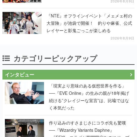
2026年8月9日
『NTE』オフラインイベント「メェメェ村の
大冒険」が池袋で開催！ 釣りや麻雀、公式
レイヤーと影鬼ごっこが楽しめる
2026年8月9日
カテゴリーピックアップ
インタビュー
「現実より意味のある仮想世界を作る」
──『EVE Online』の生みの親が18年掲げ
続ける”クレイジーな宣言”は、比喩ではな
く本気だった
作り込みのすさまじさにコラボ先も驚嘆
──『Wizardry Variants Daphne』