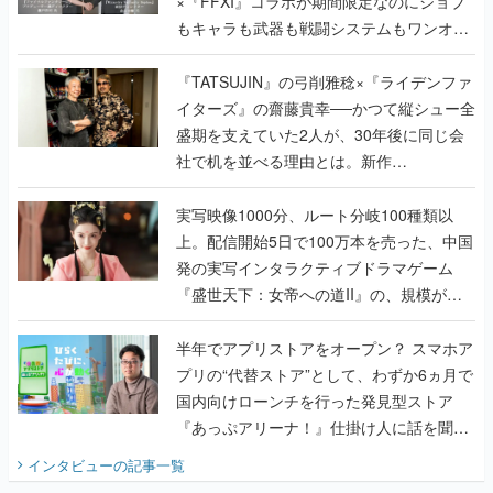
×『FFXI』コラボが期間限定なのにジョブ
もキャラも武器も戦闘システムもワンオフ
で作り込まれた理由を両ディレクターに聞
く
『TATSUJIN』の弓削雅稔×『ライデンファ
イターズ』の齋藤貴幸──かつて縦シュー全
盛期を支えていた2人が、30年後に同じ会
社で机を並べる理由とは。新作
『TATSUJIN EXTREME』で初タッグを組
んだレジェンド2人に訊く開発秘話
実写映像1000分、ルート分岐100種類以
上。配信開始5日で100万本を売った、中国
発の実写インタラクティブドラマゲーム
『盛世天下：女帝への道II』の、規模が違
うこだわりをプロデューサーに聞いた
半年でアプリストアをオープン？ スマホア
プリの“代替ストア”として、わずか6ヵ月で
国内向けローンチを行った発見型ストア
『あっぷアリーナ！』仕掛け人に話を聞い
てみた
インタビュー
の記事一覧