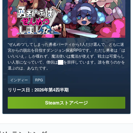
“ぜんめつ”してしまった勇者パーティから1人だけ選んで、ともに迷
宮からの脱出を目指すダンジョン探索RPGです。 ただし勇者は「は
い/いいえ」しか喋れず、魔法使いは魔法が使えず、戦士は可愛らし
い人形になっていて、僧侶は██を崇拝しています。誰を救うのかを
選ぶのは、あなたです。
インディー
RPG
リリース日：2026年第4四半期
Steamストアページ