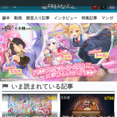
広告をスキップ
赫本
動画
殿堂入り記事
インタビュー
特集記事
マンガ
いま読まれている記事
ピックアップ
注目度
7898
注目度
6798
電ファミのいま読まれている記事ランキング
アプリセール情報