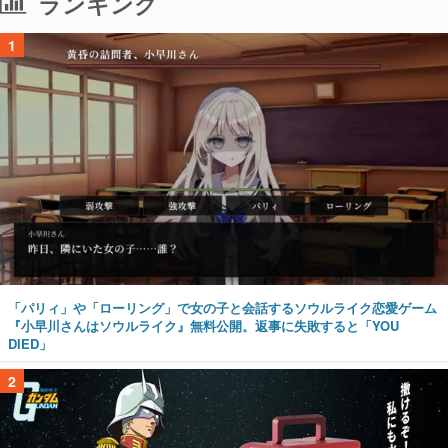
ランキング
1
「パリィ」や「ローリング」で女の子と会話するソウルライク恋愛ゲーム
『小早川さんはソウルライク』無料公開。返事に失敗すると「YOU
DIED」
2