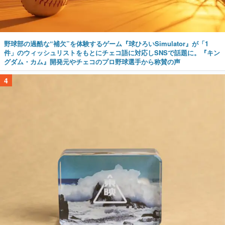
野球部の過酷な“補欠”を体験するゲーム『球ひろいSimulator』が「1
件」のウィッシュリストをもとにチェコ語に対応しSNSで話題に。『キン
グダム・カム』開発元やチェコのプロ野球選手から称賛の声
4