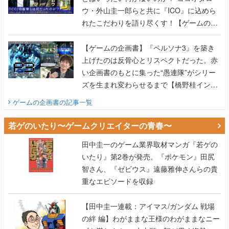
ウ・外山圭一郎らと共に『ICO』に込めら
れたこだわりを語り尽くす！【ゲームの企
画書】
【ゲームの企画書】『ペルソナ3』を築き
上げたのは反骨心とリスペクトだった。赤
い企画書のもとに集った“愚連隊”がシリー
ズを生まれ変わらせるまで【橋野桂インタ
ビュー】
ゲームの企画書
の記事一覧
若ゲのいたり〜ゲームクリエイターの青春〜
田中圭一のゲーム業界取材マンガ『若ゲの
いたり』第2巻が発売。『ポケモン』田尻
智さん、『ゼビウス』遠藤雅伸さんらの貴
重なエピソードを収録
【田中圭一連載：アイマス/ガンダム 戦場
の絆 編】わがままな王様のわがままなニー