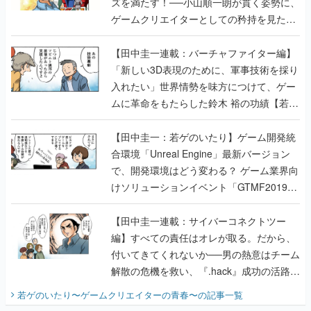
ズを満たす！──小山順一朗が貫く姿勢に、
ゲームクリエイターとしての矜持を見た
【若ゲのいたり最終回】
【田中圭一連載：バーチャファイター編】
「新しい3D表現のために、軍事技術を採り
入れたい」世界情勢を味方につけて、ゲー
ムに革命をもたらした鈴木 裕の功績【若ゲ
のいたり】
【田中圭一：若ゲのいたり】ゲーム開発統
合環境「Unreal Engine」最新バージョン
で、開発環境はどう変わる？ ゲーム業界向
けソリューションイベント「GTMF2019」
に行って、より理解を深めよう【PR】
【田中圭一連載：サイバーコネクトツー
編】すべての責任はオレが取る。だから、
付いてきてくれないか──男の熱意はチーム
解散の危機を救い、『.hack』成功の活路を
開く。業界の快男児・松山 洋に流れる血は
若ゲのいたり〜ゲームクリエイターの青春〜
の記事一覧
『少年ジャンプ』色だった【若ゲのいた