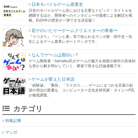
日本モバイルゲーム産業史
日本のモバイルゲーム史における主要なトピック・タイトルを
網羅するほか、開発者へのインタビューや識者による解説を掲
載。約20年の歴史が一望できる決定版！
若ゲのいたり〜ゲームクリエイターの青春〜
『うつヌケ』『ペンと箸』等で知られるマンガ家・田中圭一先
生によるゲーム業界レポートマンガです。
なんでゲームは面白い？
ゲーム開発者・hamatsu氏がゲームの魅力を画面や操作の具体的
な形から解き明かしていく、硬派で骨太な評論連載です。
ゲームが変えた日本語
「経験値」「裏技」「ラスボス」… ゲームにまつわる言葉の起
源や用法の変遷を、コンピューター文化史研究家・タイニーP氏
が徹底調査。
カテゴリ
特集記事
マンガ