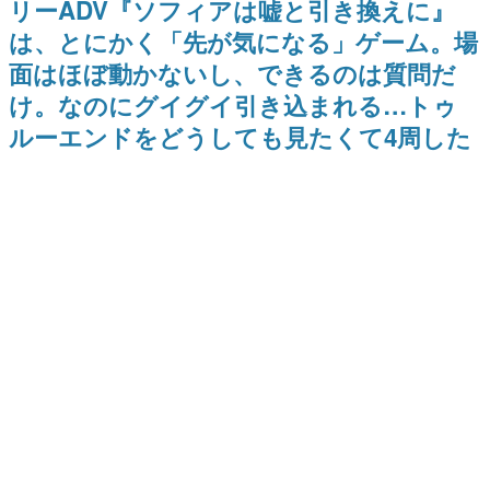
リーADV『ソフィアは嘘と引き換えに』
日本のコンテンツ産業やカルチャーに与えた影響を探る企
は、とにかく「先が気になる」ゲーム。場
画です。
面はほぼ動かないし、できるのは質問だ
日本モバイルゲーム産業史
日本のモバイルゲーム史における主要なトピック・タイト
け。なのにグイグイ引き込まれる…トゥ
ルを網羅するほか、開発者へのインタビューや識者による
解説を掲載。約20年の歴史が一望できる決定版！
ルーエンドをどうしても見たくて4周した
若ゲのいたり〜ゲームクリエイターの青春〜
『うつヌケ』『ペンと箸』等で知られるマンガ家・田中圭
一先生によるゲーム業界レポートマンガです。
なんでゲームは面白い？
ゲーム開発者・hamatsu氏がゲームの魅力を画面や操作の
具体的な形から解き明かしていく、硬派で骨太な評論連載
です。
ゲームが変えた日本語
「経験値」「裏技」「ラスボス」… ゲームにまつわる言葉
の起源や用法の変遷を、コンピューター文化史研究家・タ
イニーP氏が徹底調査。
カテゴリ
特集記事