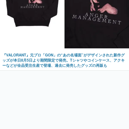
『VALORANT』元プロ「GON」の“あの名場面”がデザインされた新作グ
ッズが本日8月5日より期間限定で発売。Tシャツやコインケース、アクキ
ーなどが全品受注生産で登場、過去に発売したグッズの再販も