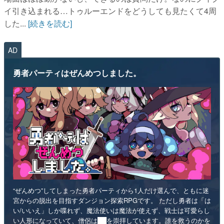
イ引き込まれる…トゥルーエンドをどうしても見たくて4周
した...
[続きを読む]
AD
勇者パーティはぜんめつしました。
“ぜんめつ”してしまった勇者パーティから1人だけ選んで、ともに迷
宮からの脱出を目指すダンジョン探索RPGです。 ただし勇者は「は
い/いいえ」しか喋れず、魔法使いは魔法が使えず、戦士は可愛らし
い人形になっていて、僧侶は██を崇拝しています。誰を救うのかを