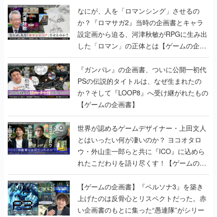
なにが、人を「ロマンシング」させるの
か？『ロマサガ2』当時の企画書とキャラ
設定画から迫る、河津秋敏がRPGに生み出
した「ロマン」の正体とは【ゲームの企画
書】
『ガンパレ』の企画書、ついに公開━初代
PSの伝説的タイトルは、なぜ生まれたの
か？そして『LOOP8』へ受け継がれたもの
【ゲームの企画書】
世界が認めるゲームデザイナー・上田文人
とはいったい何が凄いのか？ ヨコオタロ
ウ・外山圭一郎らと共に『ICO』に込めら
れたこだわりを語り尽くす！【ゲームの企
画書】
【ゲームの企画書】『ペルソナ3』を築き
上げたのは反骨心とリスペクトだった。赤
い企画書のもとに集った“愚連隊”がシリー