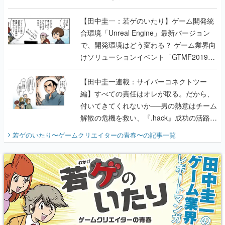
のいたり】
【田中圭一：若ゲのいたり】ゲーム開発統
合環境「Unreal Engine」最新バージョン
で、開発環境はどう変わる？ ゲーム業界向
けソリューションイベント「GTMF2019」
に行って、より理解を深めよう【PR】
【田中圭一連載：サイバーコネクトツー
編】すべての責任はオレが取る。だから、
付いてきてくれないか──男の熱意はチーム
解散の危機を救い、『.hack』成功の活路を
開く。業界の快男児・松山 洋に流れる血は
若ゲのいたり〜ゲームクリエイターの青春〜
の記事一覧
『少年ジャンプ』色だった【若ゲのいた
り】