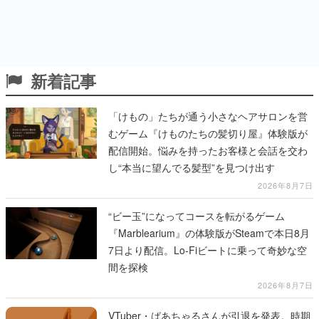
新着記事
「けもの」たちが通う小さなヘアサロンを営
むゲーム『けものたちの髪切り屋』体験版が
配信開始。悩みを持ったお客様と会話を交わ
し“本当に望んでる髪型”を見つけ出す
2026年8月7日
“ビー玉”になってコースを転がるゲーム
『Marblearium』の体験版がSteamで本日8月
7日より配信。Lo-Fiビートに乗って奇妙な空
間を探検
2026年8月7日
VTuber・ばあちゃるさんが引退を発表。時期