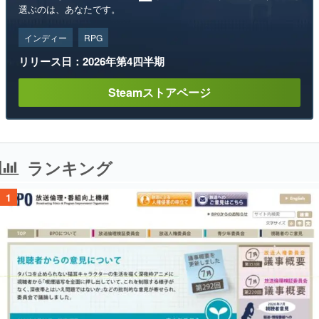
選ぶのは、あなたです。
インディー
RPG
リリース日：2026年第4四半期
Steamストアページ
ランキング
1