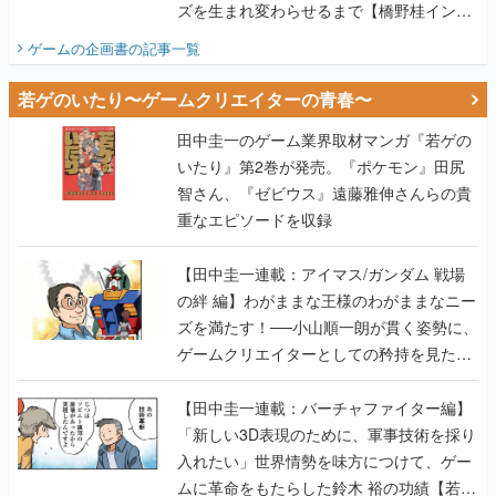
ズを生まれ変わらせるまで【橋野桂インタ
ビュー】
ゲームの企画書
の記事一覧
若ゲのいたり〜ゲームクリエイターの青春〜
田中圭一のゲーム業界取材マンガ『若ゲの
いたり』第2巻が発売。『ポケモン』田尻
智さん、『ゼビウス』遠藤雅伸さんらの貴
重なエピソードを収録
【田中圭一連載：アイマス/ガンダム 戦場
の絆 編】わがままな王様のわがままなニー
ズを満たす！──小山順一朗が貫く姿勢に、
ゲームクリエイターとしての矜持を見た
【若ゲのいたり最終回】
【田中圭一連載：バーチャファイター編】
「新しい3D表現のために、軍事技術を採り
入れたい」世界情勢を味方につけて、ゲー
ムに革命をもたらした鈴木 裕の功績【若ゲ