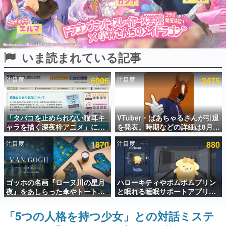
インタビュー
連載・特集一覧
いま読まれている記事
殿堂入り記事
SNS拡散数が数千以上！ ページビュー数万以上！ などな
ど。多くの人々に読まれた、電ファミ渾身の“殿堂入り”記
注目度
6006
注目度
2475
事をまとめました。
ゲームの企画書
名作ゲームクリエイターの方々に製作時のエピソードをお
聞きし、ヒットする企画（ゲーム）とは何か？を探ってい
「タバコを止められない猫耳キ
VTuber・ばあちゃるさんが引退
きます。
ャラを描く深夜枠アニメ」に視
を発表。時期などの詳細は8月9
聴者の一部から批判意見。違法
日15時からの配信で説明
赫本
注目度
1870
注目度
880
薬物の使用と思しき描写も含め
この物語を解いてはいけない。『赫本』は、〈試験問題〉
て、BPOが議論を交わす
の形をした短編ホラー小説集です。
新世代に訊く
ゴッホの名画『ローヌ川の星月
ハローキティやポムポムプリン
これからのデジタルゲーム市場を担う若きクリエイター達
夜』をあしらった傘やトートバ
と眠れる睡眠サポートアプリ
の姿を追い、彼らのルーツと情熱を探っていきます。
ッグなどが登場。8月7日21時よ
『ゆめたび』が配信中。キャラ
り2日間限定で予約販売
ごとのASMRや目覚ましアラー
「5つの人格を持つ少女」との対話ミステ
ゲーム世代の作家たち
ムも搭載
ゲームに多大な影響を受けた作家さんに取材し、ゲームが