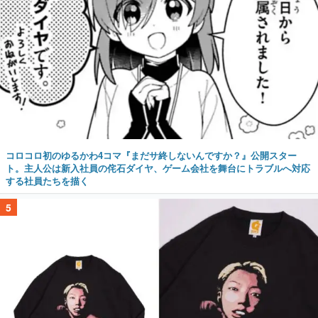
コロコロ初のゆるかわ4コマ『まだサ終しないんですか？』公開スター
ト。主人公は新入社員の侘石ダイヤ、ゲーム会社を舞台にトラブルへ対応
する社員たちを描く
5