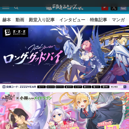
広告をスキップ
赫本
動画
殿堂入り記事
インタビュー
特集記事
マンガ
ピックアップ
電ファミのいま読まれている記事ランキング
アプリセール情報