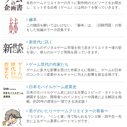
名作ゲームクリエイターの方々に製作時のエピソードをお聞き
し、ヒットする企画（ゲーム）とは何か？を探っていきます。
赫本
この物語を解いてはいけない。『赫本』は、〈試験問題〉の形
をした短編ホラー小説集です。
新世代に訊く
これからのデジタルゲーム市場を担う若きクリエイター達の姿
を追い、彼らのルーツと情熱を探っていきます。
ゲーム世代の作家たち
ゲームに多大な影響を受けた作家さんに取材し、ゲームが日本
のコンテンツ産業やカルチャーに与えた影響を探る企画です。
日本モバイルゲーム産業史
日本のモバイルゲーム史における主要なトピック・タイトルを
網羅するほか、開発者へのインタビューや識者による解説を掲
載。約20年の歴史が一望できる決定版！
若ゲのいたり〜ゲームクリエイターの青春〜
『うつヌケ』『ペンと箸』等で知られるマンガ家・田中圭一先
生によるゲーム業界レポートマンガです。