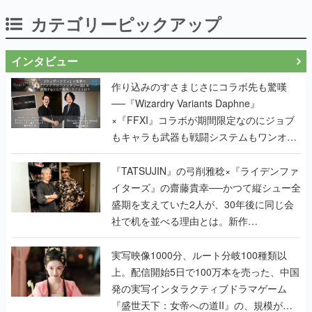
カテゴリーピックアップ
インタビュー
作り込みのすさまじさにコラボ先も驚嘆
──『Wizardry Variants Daphne』
×『FFXI』コラボが期間限定なのにジョブ
もキャラも武器も戦闘システムもワンオフ
で作り込まれた理由を両ディレクターに聞
く
『TATSUJIN』の弓削雅稔×『ライデンファ
イターズ』の齋藤貴幸──かつて縦シュー全
盛期を支えていた2人が、30年後に同じ会
社で机を並べる理由とは。新作
『TATSUJIN EXTREME』で初タッグを組
んだレジェンド2人に訊く開発秘話
実写映像1000分、ルート分岐100種類以
上。配信開始5日で100万本を売った、中国
発の実写インタラクティブドラマゲーム
『盛世天下：女帝への道II』の、規模が違