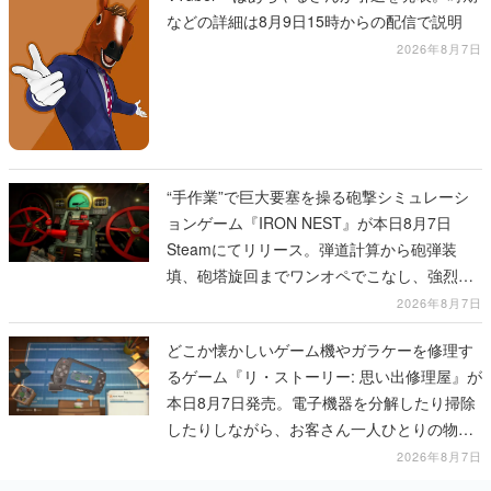
などの詳細は8月9日15時からの配信で説明
2026年8月7日
“手作業”で巨大要塞を操る砲撃シミュレーシ
ョンゲーム『IRON NEST』が本日8月7日
Steamにてリリース。弾道計算から砲弾装
填、砲塔旋回までワンオペでこなし、強烈な
一撃をブチかませるロマンある作品
2026年8月7日
どこか懐かしいゲーム機やガラケーを修理す
るゲーム『リ・ストーリー: 思い出修理屋』が
本日8月7日発売。電子機器を分解したり掃除
したりしながら、お客さん一人ひとりの物語
に耳を傾ける
2026年8月7日