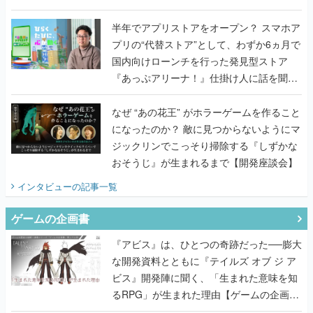
うこだわりをプロデューサーに聞いた
半年でアプリストアをオープン？ スマホア
プリの“代替ストア”として、わずか6ヵ月で
国内向けローンチを行った発見型ストア
『あっぷアリーナ！』仕掛け人に話を聞い
てみた
なぜ “あの花王” がホラーゲームを作ること
になったのか？ 敵に見つからないようにマ
ジックリンでこっそり掃除する『しずかな
おそうじ』が生まれるまで【開発座談会】
インタビュー
の記事一覧
ゲームの企画書
『アビス』は、ひとつの奇跡だった──膨大
な開発資料とともに『テイルズ オブ ジ ア
ビス』開発陣に聞く、「生まれた意味を知
るRPG」が生まれた理由【ゲームの企画
書】