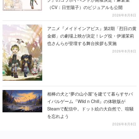
（CV：日笠陽子）のビジュアルも公開
2026年8月8日
アニメ『メイドインアビス』第2期「烈日の黄
金郷」の劇場上映が決定！レグ役・伊瀬茉莉
也さんらが登壇する舞台挨拶も実施
2026年8月8日
相棒の犬と“夢の山小屋”を建てて暮らすサバ
イバルゲーム『Wild n Chill』の体験版が
Steamで配信中。ドット絵の大自然で、喧騒
を忘れよう
2026年8月8日