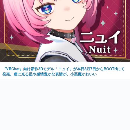
『VRChat』向け新作3Dモデル「ニュイ」が本日8月7日からBOOTHにて
発売。瞳に光る星や感情豊かな表情が、小悪魔かわいい