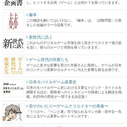
し、ヒットする企画（ゲーム）とは何か？を探っていきます。
赫本
この物語を解いてはいけない。『赫本』は、〈試験問題〉の形
をした短編ホラー小説集です。
新世代に訊く
これからのデジタルゲーム市場を担う若きクリエイター達の姿
を追い、彼らのルーツと情熱を探っていきます。
ゲーム世代の作家たち
ゲームに多大な影響を受けた作家さんに取材し、ゲームが日本
のコンテンツ産業やカルチャーに与えた影響を探る企画です。
日本モバイルゲーム産業史
日本のモバイルゲーム史における主要なトピック・タイトルを
網羅するほか、開発者へのインタビューや識者による解説を掲
載。約20年の歴史が一望できる決定版！
若ゲのいたり〜ゲームクリエイターの青春〜
『うつヌケ』『ペンと箸』等で知られるマンガ家・田中圭一先
生によるゲーム業界レポートマンガです。