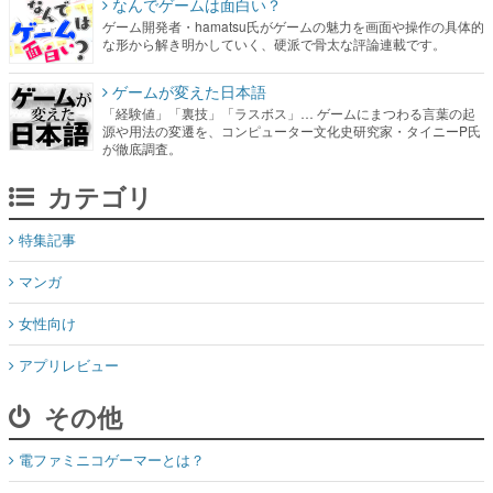
なんでゲームは面白い？
ゲーム開発者・hamatsu氏がゲームの魅力を画面や操作の具体的
な形から解き明かしていく、硬派で骨太な評論連載です。
ゲームが変えた日本語
「経験値」「裏技」「ラスボス」… ゲームにまつわる言葉の起
源や用法の変遷を、コンピューター文化史研究家・タイニーP氏
が徹底調査。
カテゴリ
特集記事
マンガ
女性向け
アプリレビュー
その他
電ファミニコゲーマーとは？