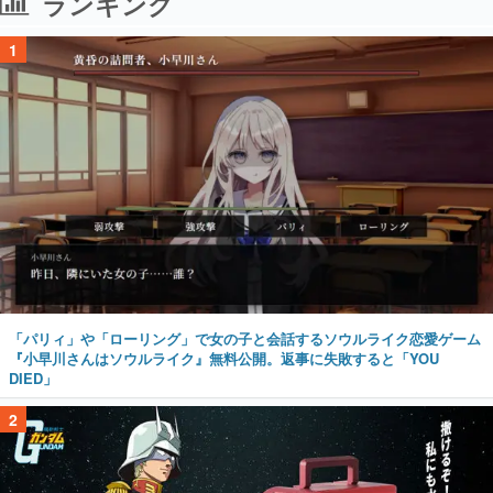
ランキング
1
「パリィ」や「ローリング」で女の子と会話するソウルライク恋愛ゲーム
『小早川さんはソウルライク』無料公開。返事に失敗すると「YOU
DIED」
2