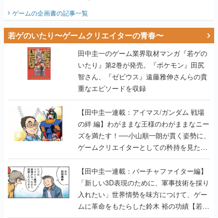
ビュー】
ゲームの企画書
の記事一覧
若ゲのいたり〜ゲームクリエイターの青春〜
田中圭一のゲーム業界取材マンガ『若ゲの
いたり』第2巻が発売。『ポケモン』田尻
智さん、『ゼビウス』遠藤雅伸さんらの貴
重なエピソードを収録
【田中圭一連載：アイマス/ガンダム 戦場
の絆 編】わがままな王様のわがままなニー
ズを満たす！──小山順一朗が貫く姿勢に、
ゲームクリエイターとしての矜持を見た
【若ゲのいたり最終回】
【田中圭一連載：バーチャファイター編】
「新しい3D表現のために、軍事技術を採り
入れたい」世界情勢を味方につけて、ゲー
ムに革命をもたらした鈴木 裕の功績【若ゲ
のいたり】