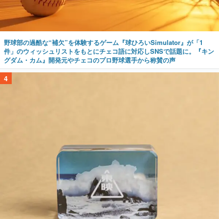
野球部の過酷な“補欠”を体験するゲーム『球ひろいSimulator』が「1
件」のウィッシュリストをもとにチェコ語に対応しSNSで話題に。『キン
グダム・カム』開発元やチェコのプロ野球選手から称賛の声
4