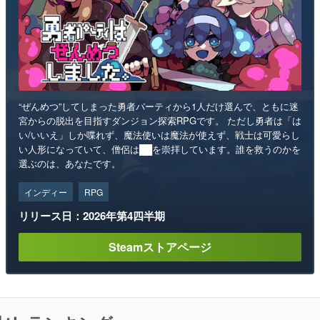
“ぜんめつ”してしまった勇者パーティから1人だけ選んで、ともに迷
宮からの脱出を目指すダンジョン探索RPGです。 ただし勇者は「は
い/いいえ」しか喋れず、魔法使いは魔法が使えず、戦士は可愛らし
い人形になっていて、僧侶は██を崇拝しています。誰を救うのかを
選ぶのは、あなたです。
インディー
RPG
リリース日：2026年第4四半期
Steamストアページ