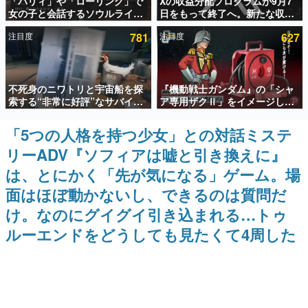
「パリィ」や「ローリング」で
Xの収益分配プログラムが9月7
女の子と会話するソウルライク
日をもって終了へ。新たな収益
インタビュー
恋愛ゲーム『小早川さんはソウ
化制度「Original Content
注目度
781
注目度
627
ルライク』無料公開。返事に失
Rewards Program」を発表
連載・特集一覧
敗すると「YOU DIED」
殿堂入り記事
不死身のニワトリと宇宙船を探
『機動戦士ガンダム』の「シャ
SNS拡散数が数千以上！ ページビュー数万以上！ などな
ど。多くの人々に読まれた、電ファミ渾身の“殿堂入り”記
索する“非常に好評”なサバイバ
ア専用ザクⅡ」をイメージした
事をまとめました。
ルゲーム『Breathedge』が無
散水ホースリールが予約開始。
料で配布中。入手できる期間は8
本体にはシャアのパーソナルマ
「5つの人格を持つ少女」との対話ミステ
ゲームの企画書
月10日まで
ークやジオン公国軍のエンブレ
名作ゲームクリエイターの方々に製作時のエピソードをお
リーADV『ソフィアは嘘と引き換えに』
ム、型式番号などを配置
聞きし、ヒットする企画（ゲーム）とは何か？を探ってい
きます。
は、とにかく「先が気になる」ゲーム。場
赫本
面はほぼ動かないし、できるのは質問だ
この物語を解いてはいけない。『赫本』は、〈試験問題〉
け。なのにグイグイ引き込まれる…トゥ
の形をした短編ホラー小説集です。
ルーエンドをどうしても見たくて4周した
新世代に訊く
これからのデジタルゲーム市場を担う若きクリエイター達
の姿を追い、彼らのルーツと情熱を探っていきます。
ゲーム世代の作家たち
ゲームに多大な影響を受けた作家さんに取材し、ゲームが