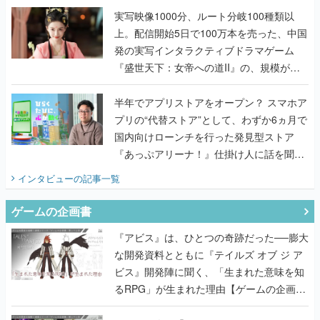
んだレジェンド2人に訊く開発秘話
実写映像1000分、ルート分岐100種類以
上。配信開始5日で100万本を売った、中国
発の実写インタラクティブドラマゲーム
『盛世天下：女帝への道II』の、規模が違
うこだわりをプロデューサーに聞いた
半年でアプリストアをオープン？ スマホア
プリの“代替ストア”として、わずか6ヵ月で
国内向けローンチを行った発見型ストア
『あっぷアリーナ！』仕掛け人に話を聞い
てみた
インタビュー
の記事一覧
ゲームの企画書
『アビス』は、ひとつの奇跡だった──膨大
な開発資料とともに『テイルズ オブ ジ ア
ビス』開発陣に聞く、「生まれた意味を知
るRPG」が生まれた理由【ゲームの企画
書】