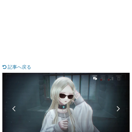
日本のコンテンツ産業やカルチャーに与えた影響を探る企
画です。
日本モバイルゲーム産業史
日本のモバイルゲーム史における主要なトピック・タイト
ルを網羅するほか、開発者へのインタビューや識者による
解説を掲載。約20年の歴史が一望できる決定版！
若ゲのいたり〜ゲームクリエイターの青春〜
『うつヌケ』『ペンと箸』等で知られるマンガ家・田中圭
一先生によるゲーム業界レポートマンガです。
記事へ戻る
なんでゲームは面白い？
ゲーム開発者・hamatsu氏がゲームの魅力を画面や操作の
具体的な形から解き明かしていく、硬派で骨太な評論連載
です。
ゲームが変えた日本語
「経験値」「裏技」「ラスボス」… ゲームにまつわる言葉
の起源や用法の変遷を、コンピューター文化史研究家・タ
イニーP氏が徹底調査。
カテゴリ
特集記事