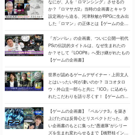
なにが、人を「ロマンシング」させるの
か？『ロマサガ2』当時の企画書とキャラ
設定画から迫る、河津秋敏がRPGに生み出
した「ロマン」の正体とは【ゲームの企画
書】
『ガンパレ』の企画書、ついに公開━初代
PSの伝説的タイトルは、なぜ生まれたの
か？そして『LOOP8』へ受け継がれたもの
【ゲームの企画書】
世界が認めるゲームデザイナー・上田文人
とはいったい何が凄いのか？ ヨコオタロ
ウ・外山圭一郎らと共に『ICO』に込めら
れたこだわりを語り尽くす！【ゲームの企
画書】
【ゲームの企画書】『ペルソナ3』を築き
上げたのは反骨心とリスペクトだった。赤
い企画書のもとに集った“愚連隊”がシリー
ズを生まれ変わらせるまで【橋野桂インタ