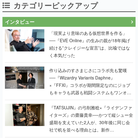
カテゴリーピックアップ
インタビュー
「現実より意味のある仮想世界を作る」
──『EVE Online』の生みの親が18年掲げ
続ける”クレイジーな宣言”は、比喩ではな
く本気だった
作り込みのすさまじさにコラボ先も驚嘆
──『Wizardry Variants Daphne』
×『FFXI』コラボが期間限定なのにジョブ
もキャラも武器も戦闘システムもワンオフ
で作り込まれた理由を両ディレクターに聞
く
『TATSUJIN』の弓削雅稔×『ライデンファ
イターズ』の齋藤貴幸──かつて縦シュー全
盛期を支えていた2人が、30年後に同じ会
社で机を並べる理由とは。新作
『TATSUJIN EXTREME』で初タッグを組