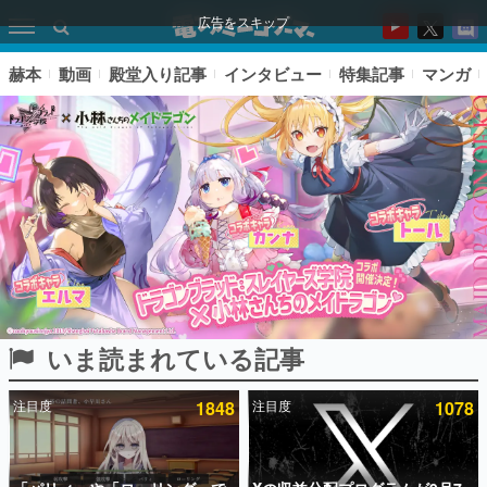
広告をスキップ
赫本
動画
殿堂入り記事
インタビュー
特集記事
マンガ
いま読まれている記事
ピックアップ
注目度
1848
注目度
1078
電ファミのいま読まれている記事ランキング
アプリセール情報