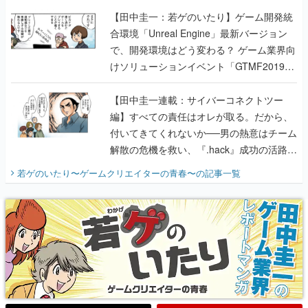
【田中圭一：若ゲのいたり】ゲーム開発統
合環境「Unreal Engine」最新バージョン
で、開発環境はどう変わる？ ゲーム業界向
けソリューションイベント「GTMF2019」
に行って、より理解を深めよう【PR】
【田中圭一連載：サイバーコネクトツー
編】すべての責任はオレが取る。だから、
付いてきてくれないか──男の熱意はチーム
解散の危機を救い、『.hack』成功の活路を
開く。業界の快男児・松山 洋に流れる血は
若ゲのいたり〜ゲームクリエイターの青春〜
の記事一覧
『少年ジャンプ』色だった【若ゲのいた
り】