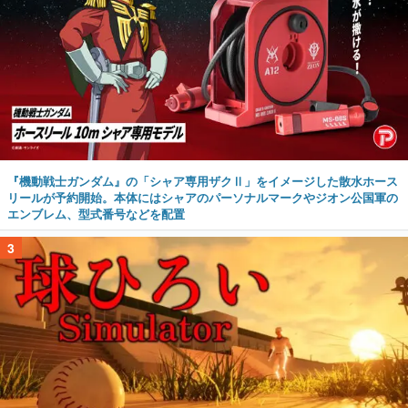
『機動戦士ガンダム』の「シャア専用ザクⅡ」をイメージした散水ホース
リールが予約開始。本体にはシャアのパーソナルマークやジオン公国軍の
エンブレム、型式番号などを配置
3