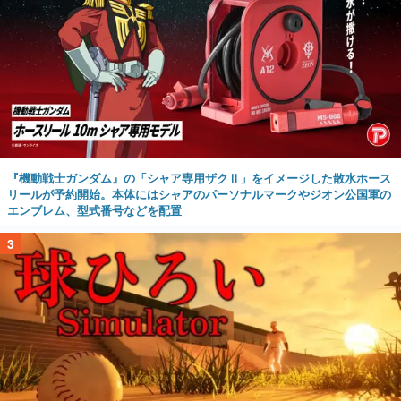
『機動戦士ガンダム』の「シャア専用ザクⅡ」をイメージした散水ホース
リールが予約開始。本体にはシャアのパーソナルマークやジオン公国軍の
エンブレム、型式番号などを配置
3