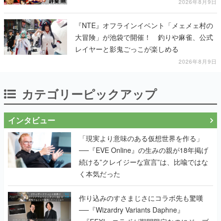
2026年8月9日
『NTE』オフラインイベント「メェメェ村の
大冒険」が池袋で開催！ 釣りや麻雀、公式
レイヤーと影鬼ごっこが楽しめる
2026年8月9日
カテゴリーピックアップ
インタビュー
「現実より意味のある仮想世界を作る」
──『EVE Online』の生みの親が18年掲げ
続ける”クレイジーな宣言”は、比喩ではな
く本気だった
作り込みのすさまじさにコラボ先も驚嘆
──『Wizardry Variants Daphne』