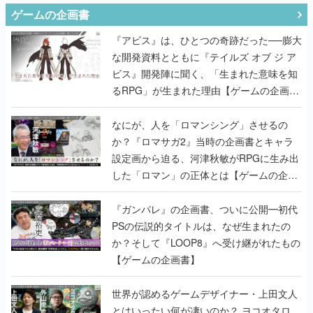
ゲームの企画書
『アビス』は、ひとつの奇跡だった──膨大
な開発資料とともに『テイルズ オブ ジ ア
ビス』開発陣に聞く、「生まれた意味を知
るRPG」が生まれた理由【ゲームの企画
書】
なにが、人を「ロマンシング」させるの
か？『ロマサガ2』当時の企画書とキャラ
設定画から迫る、河津秋敏がRPGに生み出
した「ロマン」の正体とは【ゲームの企画
書】
『ガンパレ』の企画書、ついに公開━初代
PSの伝説的タイトルは、なぜ生まれたの
か？そして『LOOP8』へ受け継がれたもの
【ゲームの企画書】
世界が認めるゲームデザイナー・上田文人
とはいったい何が凄いのか？ ヨコオタロ