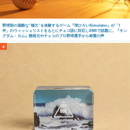
野球部の過酷な“補欠”を体験するゲーム『球ひろいSimulator』が「1
件」のウィッシュリストをもとにチェコ語に対応しSNSで話題に。『キン
グダム・カム』開発元やチェコのプロ野球選手から称賛の声
4