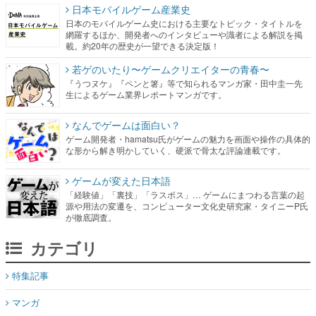
日本モバイルゲーム産業史
日本のモバイルゲーム史における主要なトピック・タイトルを
網羅するほか、開発者へのインタビューや識者による解説を掲
載。約20年の歴史が一望できる決定版！
若ゲのいたり〜ゲームクリエイターの青春〜
『うつヌケ』『ペンと箸』等で知られるマンガ家・田中圭一先
生によるゲーム業界レポートマンガです。
なんでゲームは面白い？
ゲーム開発者・hamatsu氏がゲームの魅力を画面や操作の具体的
な形から解き明かしていく、硬派で骨太な評論連載です。
ゲームが変えた日本語
「経験値」「裏技」「ラスボス」… ゲームにまつわる言葉の起
源や用法の変遷を、コンピューター文化史研究家・タイニーP氏
が徹底調査。
カテゴリ
特集記事
マンガ