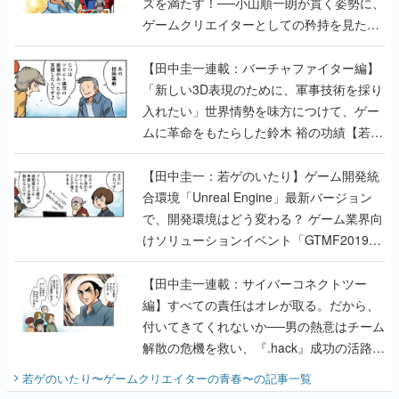
ズを満たす！──小山順一朗が貫く姿勢に、
ゲームクリエイターとしての矜持を見た
【若ゲのいたり最終回】
【田中圭一連載：バーチャファイター編】
「新しい3D表現のために、軍事技術を採り
入れたい」世界情勢を味方につけて、ゲー
ムに革命をもたらした鈴木 裕の功績【若ゲ
のいたり】
【田中圭一：若ゲのいたり】ゲーム開発統
合環境「Unreal Engine」最新バージョン
で、開発環境はどう変わる？ ゲーム業界向
けソリューションイベント「GTMF2019」
に行って、より理解を深めよう【PR】
【田中圭一連載：サイバーコネクトツー
編】すべての責任はオレが取る。だから、
付いてきてくれないか──男の熱意はチーム
解散の危機を救い、『.hack』成功の活路を
開く。業界の快男児・松山 洋に流れる血は
若ゲのいたり〜ゲームクリエイターの青春〜
の記事一覧
『少年ジャンプ』色だった【若ゲのいた