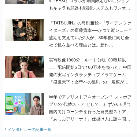
×『FFXI』コラボが期間限定なのにジョブ
もキャラも武器も戦闘システムもワンオフ
で作り込まれた理由を両ディレクターに聞
く
『TATSUJIN』の弓削雅稔×『ライデンファ
イターズ』の齋藤貴幸──かつて縦シュー全
盛期を支えていた2人が、30年後に同じ会
社で机を並べる理由とは。新作
『TATSUJIN EXTREME』で初タッグを組
んだレジェンド2人に訊く開発秘話
実写映像1000分、ルート分岐100種類以
上。配信開始5日で100万本を売った、中国
発の実写インタラクティブドラマゲーム
『盛世天下：女帝への道II』の、規模が違
うこだわりをプロデューサーに聞いた
半年でアプリストアをオープン？ スマホア
プリの“代替ストア”として、わずか6ヵ月で
国内向けローンチを行った発見型ストア
『あっぷアリーナ！』仕掛け人に話を聞い
てみた
インタビュー
の記事一覧