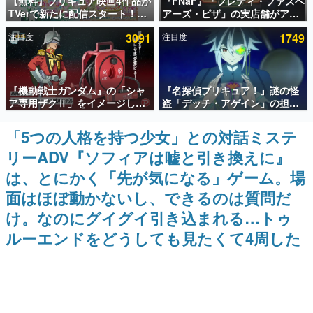
【無料】プリキュア映画4作品が
『FNaF』「フレディ・ファズベ
TVerで新たに配信スタート！な
アーズ・ピザ」の実店舗がアメ
インタビュー
んと2018年～2024年の映画ほぼ
リカの商業施設「American
注目度
3091
注目度
1749
すべてが見放題に、ぶっちゃけ
Dream」に2027年オープン！
連載・特集一覧
ありえないラインナップ
ScottGamesとの共同開発、食
事だけでなくステージショーや
没入型のホラー体験も楽しめる
殿堂入り記事
『機動戦士ガンダム』の「シャ
『名探偵プリキュア！』謎の怪
SNS拡散数が数千以上！ ページビュー数万以上！ などな
ど。多くの人々に読まれた、電ファミ渾身の“殿堂入り”記
ア専用ザクⅡ」をイメージした
盗「デッチ・アゲイン」の担当
事をまとめました。
散水ホースリールが予約開始。
キャストは天﨑滉平さんと判
本体にはシャアのパーソナルマ
明。『Re:ゼロから始める異世
「5つの人格を持つ少女」との対話ミステ
ゲームの企画書
ークやジオン公国軍のエンブレ
界生活』オットー役、『ヒプノ
名作ゲームクリエイターの方々に製作時のエピソードをお
リーADV『ソフィアは嘘と引き換えに』
ム、型式番号などを配置
シスマイク』山田三郎役など
聞きし、ヒットする企画（ゲーム）とは何か？を探ってい
きます。
は、とにかく「先が気になる」ゲーム。場
赫本
面はほぼ動かないし、できるのは質問だ
この物語を解いてはいけない。『赫本』は、〈試験問題〉
け。なのにグイグイ引き込まれる…トゥ
の形をした短編ホラー小説集です。
ルーエンドをどうしても見たくて4周した
新世代に訊く
これからのデジタルゲーム市場を担う若きクリエイター達
の姿を追い、彼らのルーツと情熱を探っていきます。
ゲーム世代の作家たち
ゲームに多大な影響を受けた作家さんに取材し、ゲームが