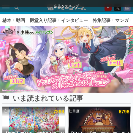
広告をスキップ
赫本
動画
殿堂入り記事
インタビュー
特集記事
マンガ
いま読まれている記事
ピックアップ
注目度
7898
注目度
6798
電ファミのいま読まれている記事ランキング
アプリセール情報