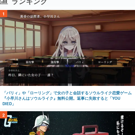
ランキング
1
「パリィ」や「ローリング」で女の子と会話するソウルライク恋愛ゲーム
『小早川さんはソウルライク』無料公開。返事に失敗すると「YOU
DIED」
2