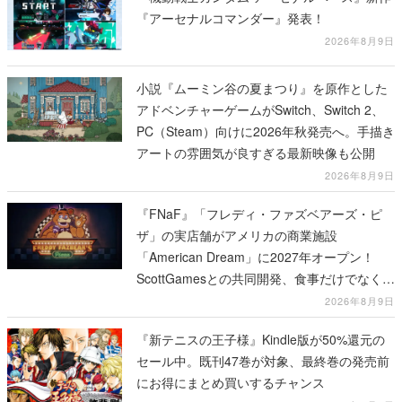
『アーセナルコマンダー』発表！
2026年8月9日
小説『ムーミン谷の夏まつり』を原作とした
アドベンチャーゲームがSwitch、Switch 2、
PC（Steam）向けに2026年秋発売へ。手描き
アートの雰囲気が良すぎる最新映像も公開
2026年8月9日
『FNaF』「フレディ・ファズベアーズ・ピ
ザ」の実店舗がアメリカの商業施設
「American Dream」に2027年オープン！
ScottGamesとの共同開発、食事だけでなくス
テージショーや没入型のホラー体験も楽しめ
2026年8月9日
る
『新テニスの王子様』Kindle版が50%還元の
セール中。既刊47巻が対象、最終巻の発売前
にお得にまとめ買いするチャンス