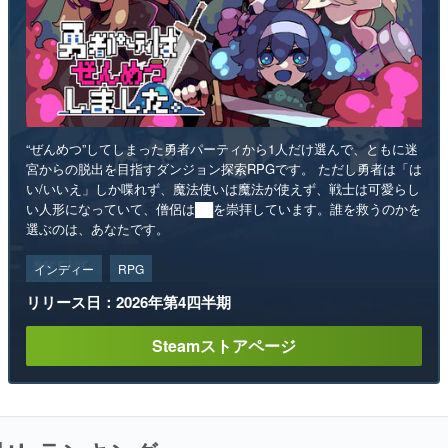
“ぜんめつ”してしまった勇者パーティから1人だけ選んで、ともに迷
宮からの脱出を目指すダンジョン探索RPGです。 ただし勇者は「は
い/いいえ」しか喋れず、魔法使いは魔法が使えず、戦士は可愛らし
い人形になっていて、僧侶は██を崇拝しています。誰を救うのかを
選ぶのは、あなたです。
インディー
RPG
リリース日：2026年第4四半期
Steamストアページ