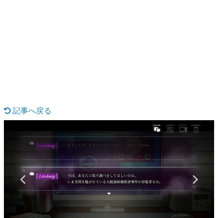
日本のコンテンツ産業やカルチャーに与えた影響を探る企
画です。
日本モバイルゲーム産業史
日本のモバイルゲーム史における主要なトピック・タイト
ルを網羅するほか、開発者へのインタビューや識者による
解説を掲載。約20年の歴史が一望できる決定版！
若ゲのいたり〜ゲームクリエイターの青春〜
『うつヌケ』『ペンと箸』等で知られるマンガ家・田中圭
一先生によるゲーム業界レポートマンガです。
記事へ戻る
なんでゲームは面白い？
ゲーム開発者・hamatsu氏がゲームの魅力を画面や操作の
具体的な形から解き明かしていく、硬派で骨太な評論連載
です。
ゲームが変えた日本語
「経験値」「裏技」「ラスボス」… ゲームにまつわる言葉
の起源や用法の変遷を、コンピューター文化史研究家・タ
イニーP氏が徹底調査。
カテゴリ
特集記事