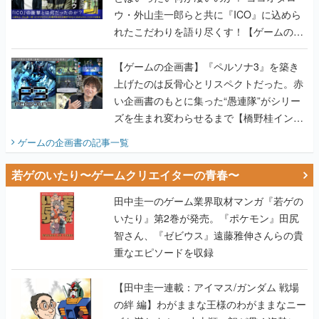
ウ・外山圭一郎らと共に『ICO』に込めら
れたこだわりを語り尽くす！【ゲームの企
画書】
【ゲームの企画書】『ペルソナ3』を築き
上げたのは反骨心とリスペクトだった。赤
い企画書のもとに集った“愚連隊”がシリー
ズを生まれ変わらせるまで【橋野桂インタ
ビュー】
ゲームの企画書
の記事一覧
若ゲのいたり〜ゲームクリエイターの青春〜
田中圭一のゲーム業界取材マンガ『若ゲの
いたり』第2巻が発売。『ポケモン』田尻
智さん、『ゼビウス』遠藤雅伸さんらの貴
重なエピソードを収録
【田中圭一連載：アイマス/ガンダム 戦場
の絆 編】わがままな王様のわがままなニー