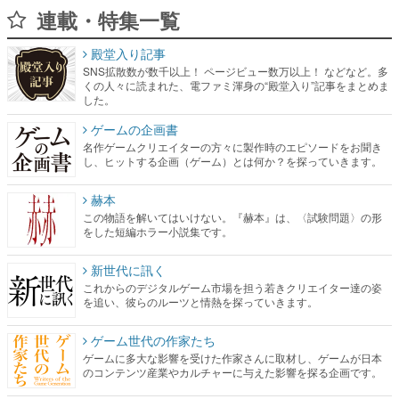
連載・特集一覧
殿堂入り記事
SNS拡散数が数千以上！ ページビュー数万以上！ などなど。多
くの人々に読まれた、電ファミ渾身の“殿堂入り”記事をまとめま
した。
ゲームの企画書
名作ゲームクリエイターの方々に製作時のエピソードをお聞き
し、ヒットする企画（ゲーム）とは何か？を探っていきます。
赫本
この物語を解いてはいけない。『赫本』は、〈試験問題〉の形
をした短編ホラー小説集です。
新世代に訊く
これからのデジタルゲーム市場を担う若きクリエイター達の姿
を追い、彼らのルーツと情熱を探っていきます。
ゲーム世代の作家たち
ゲームに多大な影響を受けた作家さんに取材し、ゲームが日本
のコンテンツ産業やカルチャーに与えた影響を探る企画です。