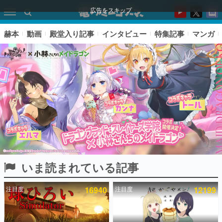
広告をスキップ
赫本
動画
殿堂入り記事
インタビュー
特集記事
マンガ
いま読まれている記事
ピックアップ
注目度
16940
注目度
12199
電ファミのいま読まれている記事ランキング
アプリセール情報