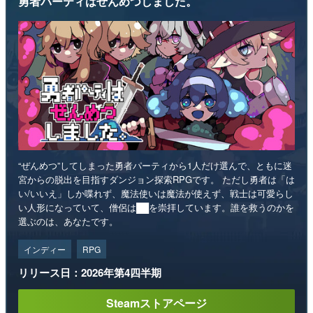
勇者パーティはぜんめつしました。
“ぜんめつ”してしまった勇者パーティから1人だけ選んで、ともに迷
宮からの脱出を目指すダンジョン探索RPGです。 ただし勇者は「は
い/いいえ」しか喋れず、魔法使いは魔法が使えず、戦士は可愛らし
い人形になっていて、僧侶は██を崇拝しています。誰を救うのかを
選ぶのは、あなたです。
インディー
RPG
リリース日：2026年第4四半期
Steamストアページ