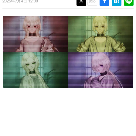
2025年7月4日 12:00
反応
日本のコンテンツ産業やカルチャーに与えた影響を探る企
画です。
日本モバイルゲーム産業史
日本のモバイルゲーム史における主要なトピック・タイト
ルを網羅するほか、開発者へのインタビューや識者による
解説を掲載。約20年の歴史が一望できる決定版！
若ゲのいたり〜ゲームクリエイターの青春〜
『うつヌケ』『ペンと箸』等で知られるマンガ家・田中圭
一先生によるゲーム業界レポートマンガです。
なんでゲームは面白い？
ゲーム開発者・hamatsu氏がゲームの魅力を画面や操作の
具体的な形から解き明かしていく、硬派で骨太な評論連載
です。
ゲームが変えた日本語
「経験値」「裏技」「ラスボス」… ゲームにまつわる言葉
の起源や用法の変遷を、コンピューター文化史研究家・タ
イニーP氏が徹底調査。
カテゴリ
特集記事