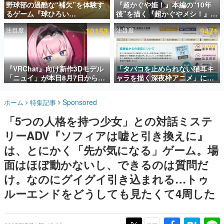
野球部の過酷な“補欠”を体験す
『超かぐや姫！』本編の“10年
るゲーム『球ひろい
後”を描く『超かぐやメシ！』
インタビュー
Simulator』が「1件」のウィッ
Web連載決定。新たなWebマン
注目度
10153
注目度
9471
シュリストをもとにチェコ語に
ガレーベル「ビビビコミック」
連載・特集一覧
対応しSNSで話題に。『キング
にて特別話が掲載スタート、あ
ダム・カム』開発元やチェコの
のお話には…まだ続きがある！
殿堂入り記事
プロ野球選手から称賛の声
SNS拡散数が数千以上！ ページビュー数万以上！ などな
『VRChat』向け新作3Dモデル
「タバコを止められない猫耳キ
ど。多くの人々に読まれた、電ファミ渾身の“殿堂入り”記
「ニュイ」が本日8月7日から
ャラを描く深夜枠アニメ」に視
事をまとめました。
BOOTHにて発売。瞳に光る星
聴者の一部から批判意見。違法
や感情豊かな表情が、小悪魔か
薬物の使用と思しき描写も含め
ゲームの企画書
Sponsored
ホーム
特集記事
わいい
て、BPOが議論を交わす
名作ゲームクリエイターの方々に製作時のエピソードをお
聞きし、ヒットする企画（ゲーム）とは何か？を探ってい
「5つの人格を持つ少女」との対話ミステ
きます。
リーADV『ソフィアは嘘と引き換えに』
赫本
この物語を解いてはいけない。『赫本』は、〈試験問題〉
は、とにかく「先が気になる」ゲーム。場
の形をした短編ホラー小説集です。
面はほぼ動かないし、できるのは質問だ
け。なのにグイグイ引き込まれる…トゥ
新世代に訊く
これからのデジタルゲーム市場を担う若きクリエイター達
ルーエンドをどうしても見たくて4周した
の姿を追い、彼らのルーツと情熱を探っていきます。
ゲーム世代の作家たち
ゲームに多大な影響を受けた作家さんに取材し、ゲームが