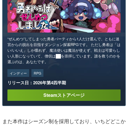
“ぜんめつ”してしまった勇者パーティから1人だけ選んで、ともに迷
宮からの脱出を目指すダンジョン探索RPGです。 ただし勇者は「は
い/いいえ」しか喋れず、魔法使いは魔法が使えず、戦士は可愛らし
い人形になっていて、僧侶は██を崇拝しています。誰を救うのかを
選ぶのは、あなたです。
インディー
RPG
リリース日：2026年第4四半期
Steamストアページ
また本作はシーズン制を採用しており、いちどどこか