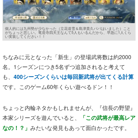
個人的には九州勢が少なかった（立花道雪＆島津貴久パパはいました）こと
がちょっと悲しい。竜造寺四天王なんて5人もいるんだから、早急に1人くら
い実装してください！！
ちなみに元となった「新生」の登場武将数は約2000
名。1シーズンにつき5名ずつ追加されると考えて
も、
400シーズンくらいは毎回新武将が出てくる計算
です。このゲーム60年くらい遊べるドン！！
ちょっと内輪ネタかもしれませんが、『信長の野望』
本家シリーズを遊んでいると、
「この武将が最高レア
みたいな発見もあって面白かったです。
なの！？」