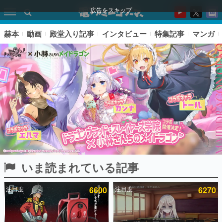
広告をスキップ
赫本
動画
殿堂入り記事
インタビュー
特集記事
マンガ
いま読まれている記事
ピックアップ
注目度
6600
注目度
6270
電ファミのいま読まれている記事ランキング
アプリセール情報