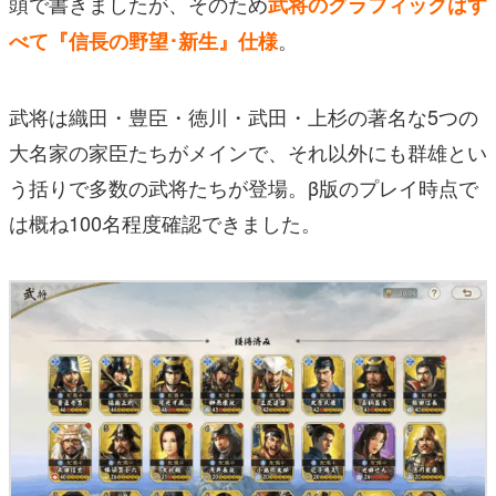
頭で書きましたが、そのため
武将のグラフィックはす
。
べて『信長の野望･新生』仕様
武将は織田・豊臣・徳川・武田・上杉の著名な5つの
大名家の家臣たちがメインで、それ以外にも群雄とい
う括りで多数の武将たちが登場。β版のプレイ時点で
は概ね100名程度確認できました。