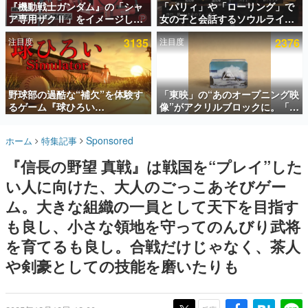
『機動戦士ガンダム』の「シャ
「パリィ」や「ローリング」で
ア専用ザクⅡ」をイメージした
女の子と会話するソウルライク
インタビュー
散水ホースリールが予約開始。
恋愛ゲーム『小早川さんはソウ
注目度
3135
注目度
2376
本体にはシャアのパーソナルマ
ルライク』無料公開。返事に失
連載・特集一覧
ークやジオン公国軍のエンブレ
敗すると「YOU DIED」
ム、型式番号などを配置
殿堂入り記事
SNS拡散数が数千以上！ ページビュー数万以上！ などな
野球部の過酷な“補欠”を体験す
「東映」の“あのオープニング映
ど。多くの人々に読まれた、電ファミ渾身の“殿堂入り”記
るゲーム『球ひろい
像”がアクリルブロックに。「東
事をまとめました。
Simulator』が「1件」のウィッ
映ヒストリカル グッズコレクシ
シュリストをもとにチェコ語に
ョン」が8月下旬より発売
ゲームの企画書
Sponsored
ホーム
特集記事
対応しSNSで話題に。『キング
名作ゲームクリエイターの方々に製作時のエピソードをお
聞きし、ヒットする企画（ゲーム）とは何か？を探ってい
ダム・カム』開発元やチェコの
『信長の野望 真戦』は戦国を“プレイ”した
きます。
プロ野球選手から称賛の声
い人に向けた、大人のごっこあそびゲー
赫本
この物語を解いてはいけない。『赫本』は、〈試験問題〉
ム。大きな組織の一員として天下を目指す
の形をした短編ホラー小説集です。
も良し、小さな領地を守ってのんびり武将
を育てるも良し。合戦だけじゃなく、茶人
新世代に訊く
これからのデジタルゲーム市場を担う若きクリエイター達
や剣豪としての技能を磨いたりも
の姿を追い、彼らのルーツと情熱を探っていきます。
ゲーム世代の作家たち
ゲームに多大な影響を受けた作家さんに取材し、ゲームが