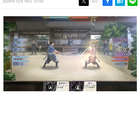
2025年12月18日 12:00
反応
日本のコンテンツ産業やカルチャーに与えた影響を探る企
画です。
日本モバイルゲーム産業史
日本のモバイルゲーム史における主要なトピック・タイト
ルを網羅するほか、開発者へのインタビューや識者による
解説を掲載。約20年の歴史が一望できる決定版！
若ゲのいたり〜ゲームクリエイターの青春〜
『うつヌケ』『ペンと箸』等で知られるマンガ家・田中圭
一先生によるゲーム業界レポートマンガです。
なんでゲームは面白い？
ゲーム開発者・hamatsu氏がゲームの魅力を画面や操作の
具体的な形から解き明かしていく、硬派で骨太な評論連載
です。
ゲームが変えた日本語
「経験値」「裏技」「ラスボス」… ゲームにまつわる言葉
の起源や用法の変遷を、コンピューター文化史研究家・タ
イニーP氏が徹底調査。
カテゴリ
特集記事