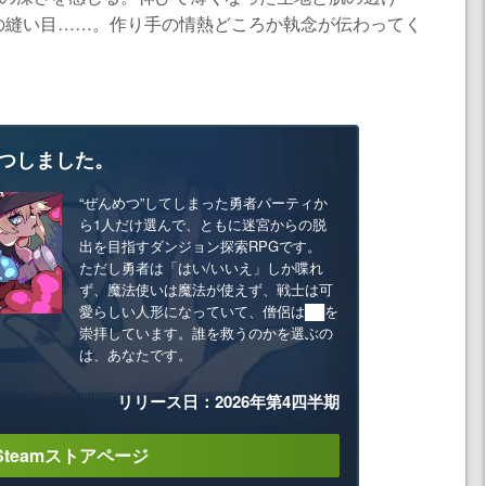
の縫い目……。作り手の情熱どころか執念が伝わってく
つしました。
“ぜんめつ”してしまった勇者パーティか
ら1人だけ選んで、ともに迷宮からの脱
出を目指すダンジョン探索RPGです。
ただし勇者は「はい/いいえ」しか喋れ
ず、魔法使いは魔法が使えず、戦士は可
愛らしい人形になっていて、僧侶は██を
崇拝しています。誰を救うのかを選ぶの
は、あなたです。
リリース日：2026年第4四半期
Steamストアページ