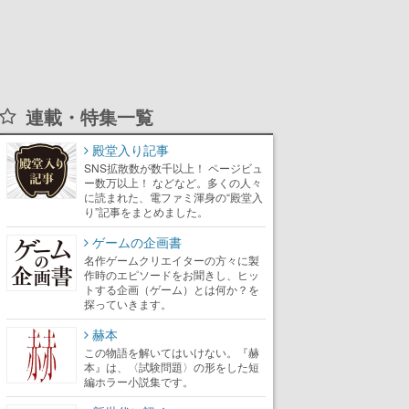
連載・特集一覧
殿堂入り記事
SNS拡散数が数千以上！ ページビュ
ー数万以上！ などなど。多くの人々
に読まれた、電ファミ渾身の“殿堂入
り”記事をまとめました。
ゲームの企画書
名作ゲームクリエイターの方々に製
作時のエピソードをお聞きし、ヒッ
トする企画（ゲーム）とは何か？を
探っていきます。
赫本
この物語を解いてはいけない。『赫
本』は、〈試験問題〉の形をした短
編ホラー小説集です。