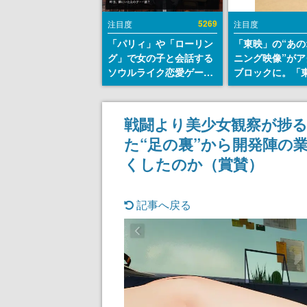
5269
注目度
注目度
「パリィ」や「ローリン
「東映」の“あの
グ」で女の子と会話する
ニング映像”がア
ソウルライク恋愛ゲーム
ブロックに。「
『小早川さんはソウルラ
トリカル グッズ
イク』無料公開。返事に
ョン」が8月下
失敗すると「YOU
売
戦闘より美少女観察が捗る
DIED」
た“足の裏”から開発陣の
くしたのか（賞賛）
記事へ戻る