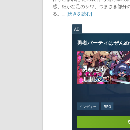
感、細かな足のシワ、つまさき部分
る。...
[続きを読む]
AD
勇者パーティはぜんめ
インディー
RPG