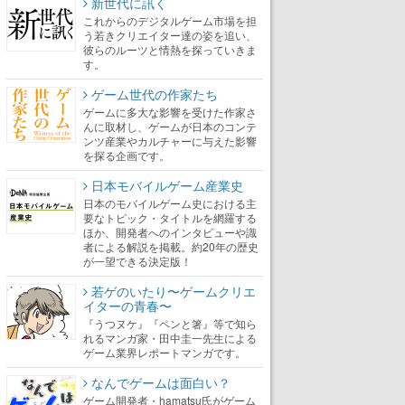
新世代に訊く
これからのデジタルゲーム市場を担
う若きクリエイター達の姿を追い、
彼らのルーツと情熱を探っていきま
す。
ゲーム世代の作家たち
ゲームに多大な影響を受けた作家さ
んに取材し、ゲームが日本のコンテ
ンツ産業やカルチャーに与えた影響
を探る企画です。
日本モバイルゲーム産業史
日本のモバイルゲーム史における主
要なトピック・タイトルを網羅する
ほか、開発者へのインタビューや識
者による解説を掲載。約20年の歴史
が一望できる決定版！
若ゲのいたり〜ゲームクリエ
イターの青春〜
『うつヌケ』『ペンと箸』等で知ら
れるマンガ家・田中圭一先生による
ゲーム業界レポートマンガです。
なんでゲームは面白い？
ゲーム開発者・hamatsu氏がゲーム