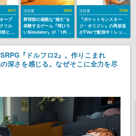
4411
4224
2706
注目度
注目度
オープ
野球部の過酷な“補欠”を
『ポケットモンスター
クリル
体験するゲーム『球ひろ
ジ・オリジン』の再放送
東映ヒス
いSimulator』が「1件」
がTVerで配信中！レッド
コレクシ
のウィッシュリストをも
（CV：竹内順子）が主人
旬より発
とにチェコ語に対応し
公のオリジナルアニメ
SNSで話題に。『キング
SRPG『ドルフロ2』。作りこまれ
ダム・カム』開発元やチ
業の深さを感じる。なぜそこに全力を尽
ェコのプロ野球選手から
称賛の声