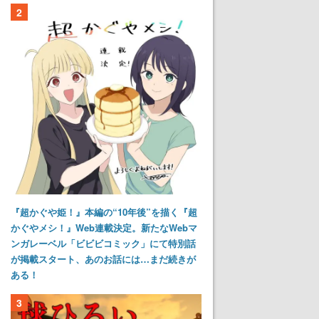
2
『超かぐや姫！』本編の“10年後”を描く『超
かぐやメシ！』Web連載決定。新たなWebマ
ンガレーベル「ビビビコミック」にて特別話
が掲載スタート、あのお話には…まだ続きが
ある！
3