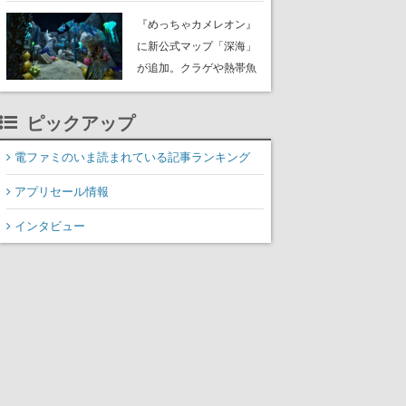
定。猟犬は動物を追跡し
『めっちゃカメレオン』
てくれる忠実な相棒とし
に新公式マップ「深海」
て登場し、冒険を重ねる
が追加。クラゲや熱帯魚
と成長する。記念撮影も
が泳ぎ、海底にはサンゴ
可能
や大きな貝も
ピックアップ
電ファミのいま読まれている記事ランキング
アプリセール情報
インタビュー