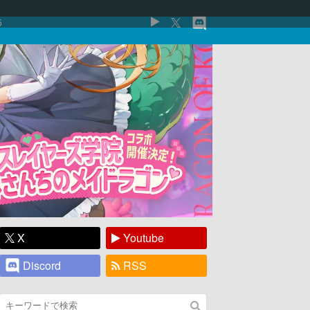
5
X
Youtube
Discord
RSS