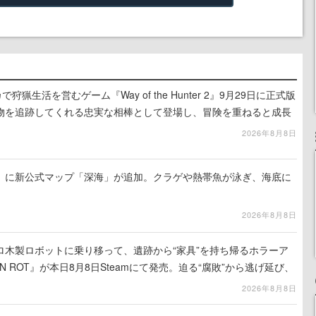
狩猟生活を営むゲーム『Way of the Hunter 2』9月29日に正式版
物を追跡してくれる忠実な相棒として登場し、冒険を重ねると成長
2026年8月8日
』に新公式マップ「深海」が追加。クラゲや熱帯魚が泳ぎ、海底に
2026年8月8日
ロ木製ロボットに乗り移って、遺跡から“家具”を持ち帰るホラーア
N ROT』が本日8月8日Steamにて発売。迫る“腐敗”から逃げ延び、
を再建
2026年8月8日