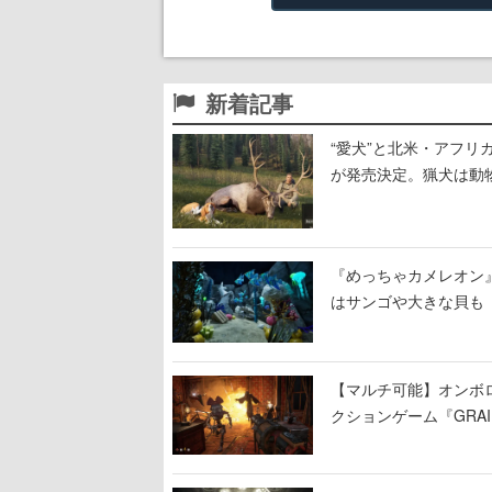
新着記事
“愛犬”と北米・アフリカで
が発売決定。猟犬は動
する。記念撮影も可能
『めっちゃカメレオン
はサンゴや大きな貝も
【マルチ可能】オンボ
クションゲーム『GRAI
持ち帰った家具で基地