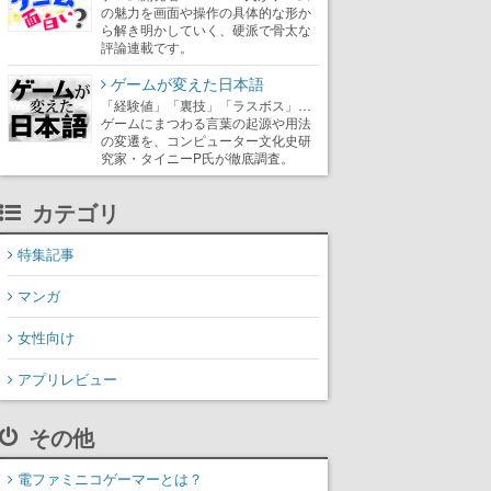
の魅力を画面や操作の具体的な形か
ら解き明かしていく、硬派で骨太な
評論連載です。
ゲームが変えた日本語
「経験値」「裏技」「ラスボス」…
ゲームにまつわる言葉の起源や用法
の変遷を、コンピューター文化史研
究家・タイニーP氏が徹底調査。
カテゴリ
特集記事
マンガ
女性向け
アプリレビュー
その他
電ファミニコゲーマーとは？