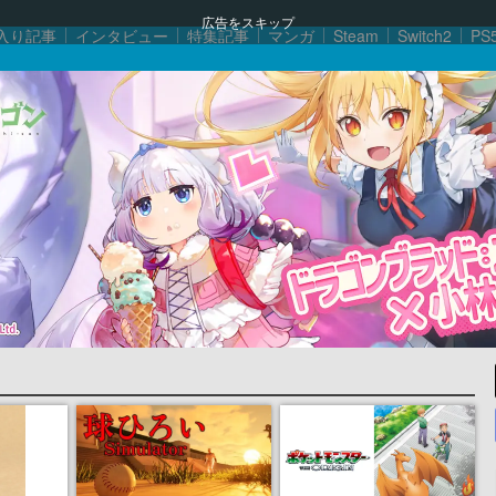
広告をスキップ
入り記事
インタビュー
特集記事
マンガ
Steam
Switch2
PS