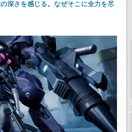
業の深さを感じる。なぜそこに全力を尽
ペーン
けにリリース予定
女子や、萌え声不思議ち
ゃん女子と青春を謳歌