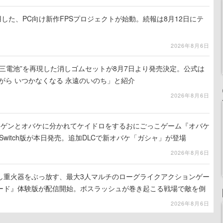
使用した、PC向け新作FPSプロジェクトが始動。続報は8月12日にテ
2026年8月6日
三電池”を再現した消しゴムセットが8月7日より発売決定。公式は
がら いつかなくなる 永遠のいのち」と紹介
2026年8月6日
ンゲンとオバケに分かれてケイドロをするおにごっこゲーム『オバケ
do Switch版が本日発売。追加DLCで新オバケ「ガシャ」が登場
2026年8月6日
し重火器をぶっ放す、最大3人マルチのローグライクアクションゲー
ード』体験版が配信開始。ボスラッシュが巻き起こる戦場で敵を倒
コアを競い合え
2026年8月6日