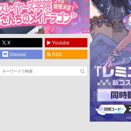
X
Youtube
Discord
RSS