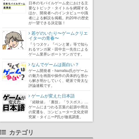
日本のモバイルゲーム史における主
要なトピック・タイトルを網羅する
ほか、開発者へのインタビューや識
者による解説を掲載。約20年の歴史
が一望できる決定版！
若ゲのいたり〜ゲームクリエ
イターの青春〜
『うつヌケ』『ペンと箸』等で知ら
れるマンガ家・田中圭一先生による
ゲーム業界レポートマンガです。
なんでゲームは面白い？
ゲーム開発者・hamatsu氏がゲーム
の魅力を画面や操作の具体的な形か
ら解き明かしていく、硬派で骨太な
評論連載です。
ゲームが変えた日本語
「経験値」「裏技」「ラスボス」…
ゲームにまつわる言葉の起源や用法
の変遷を、コンピューター文化史研
究家・タイニーP氏が徹底調査。
カテゴリ