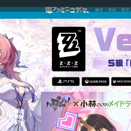
赫本
動画
殿堂