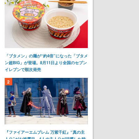
「ブタメン」の麺が“約4倍”になった「ブタメ
ン超BIG」が登場。8月11日より全国のセブン
イレブンで順次発売
2
『ファイアーエムブレム 万紫千紅』“真の主
人公”がお披露目。4人の主人公が活躍した時