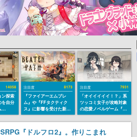
14058
8173
7931
注目度
注目度
ョン探索
『ファイアーエムブレ
「オイイイイイ！？」系
のを自分
ム』や『FFタクティク
ツッコミ女子が攻略対象
ム
ス』に影響を受けた新作
の恋愛ノベルゲーム『美
r』が
戦略RPG『Beaten
術部カノジョ』Steamス
配布中！
Path』2027年に発売
トアページが公開。「お
er 2』
へ。PC（Steam）、
前らーそろそろ自重しろ
SRPG『ドルフロ2』。作りこまれ
リースを
PS5、Xbox、Switch向
ー？＾＾」暗黒微笑の夢