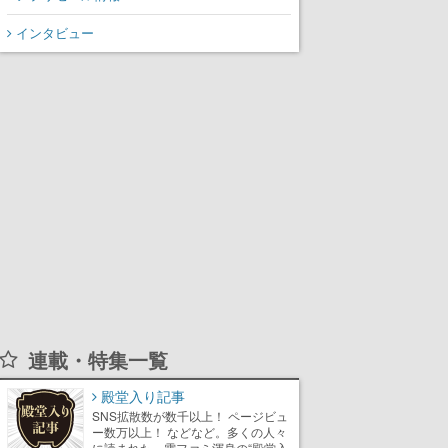
インタビュー
連載・特集一覧
殿堂入り記事
SNS拡散数が数千以上！ ページビュ
ー数万以上！ などなど。多くの人々
に読まれた、電ファミ渾身の“殿堂入