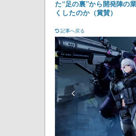
た“足の裏”から開発陣の
記念したキャン
くしたのか（賞賛）
記事へ戻る