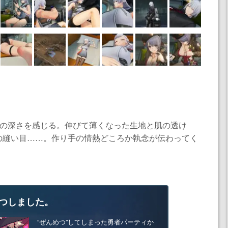
業の深さを感じる。伸びて薄くなった生地と肌の透け
の縫い目……。作り手の情熱どころか執念が伝わってく
つしました。
“ぜんめつ”してしまった勇者パーティか