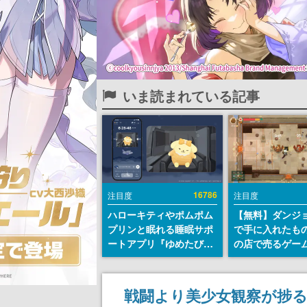
いま読まれている記事
16786
注目度
注目度
ハローキティやポムポム
【無料】ダンジ
プリンと眠れる睡眠サポ
で手に入れたも
ートアプリ『ゆめたび』
の店で売るゲー
が配信中。キャラごとの
『Moonlighte
ASMRや目覚ましアラー
Steamにて無料
ムも搭載
続編『Moonlight
戦闘より美少女観察が捗る
の9月2日正式リ