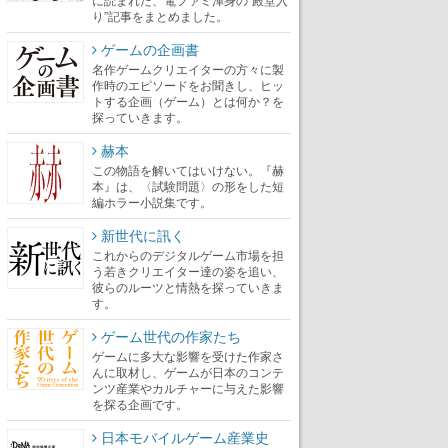
り”記事をまとめました。
ゲームの企画書
名作ゲームクリエイターの方々に製
作時のエピソードをお聞きし、ヒッ
トする企画（ゲーム）とは何か？を
探っていきます。
赫本
この物語を解いてはいけない。『赫
本』は、〈試験問題〉の形をした短
編ホラー小説集です。
新世代に訊く
これからのデジタルゲーム市場を担
う若きクリエイター達の姿を追い、
彼らのルーツと情熱を探っていきま
す。
ゲーム世代の作家たち
ゲームに多大な影響を受けた作家さ
んに取材し、ゲームが日本のコンテ
ンツ産業やカルチャーに与えた影響
を探る企画です。
日本モバイルゲーム産業史