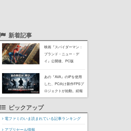
新着記事
映画『スパイダーマン：
ブランド・ニュー・デ
イ』公開後、PC版
『Marvel’s Spider-Man』
シリーズの同接数が増
あの『AVA』のIPを使用
加。1週間で「3703人→1
した、PC向け新作FPSプ
万7606人」に上昇
ロジェクトが始動。続報
は8月12日にティザーサ
イトで公開
ピックアップ
電ファミのいま読まれている記事ランキング
アプリセール情報