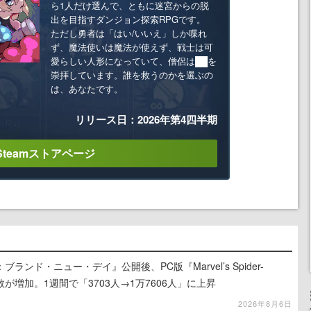
ら1人だけ選んで、ともに迷宮からの脱
出を目指すダンジョン探索RPGです。
ただし勇者は「はい/いいえ」しか喋れ
ず、魔法使いは魔法が使えず、戦士は可
愛らしい人形になっていて、僧侶は██を
崇拝しています。誰を救うのかを選ぶの
は、あなたです。
リリース日：2026年第4四半期
Steamストアページ
ンド・ニュー・デイ』公開後、PC版『Marvel’s Spider-
が増加。1週間で「3703人→1万7606人」に上昇
2026年8月6日