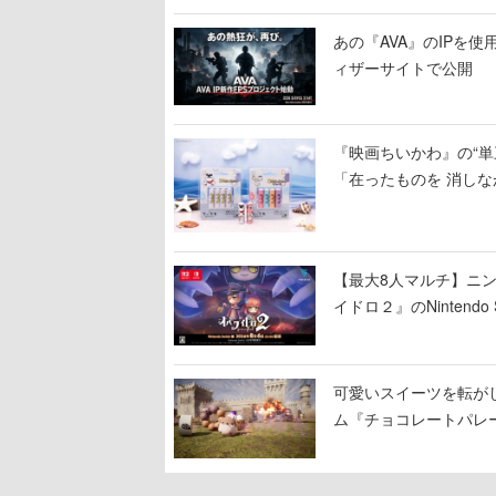
あの『AVA』のIPを
ィザーサイトで公開
『映画ちいかわ』の“単
「在ったものを 消しな
【最大8人マルチ】ニ
イドロ２』のNinten
可愛いスイーツを転が
ム『チョコレートパレ
し、コインを集めてス