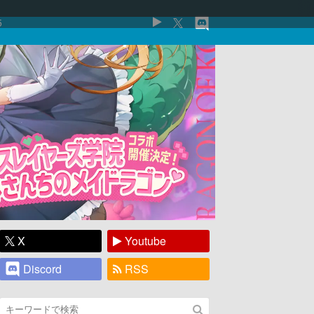
5
X
Youtube
Discord
RSS