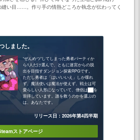
の縫い目……。作り手の情熱どころか執念が伝わってく
つしました。
“ぜんめつ”してしまった勇者パーティか
ら1人だけ選んで、ともに迷宮からの脱
出を目指すダンジョン探索RPGです。
ただし勇者は「はい/いいえ」しか喋れ
ず、魔法使いは魔法が使えず、戦士は可
愛らしい人形になっていて、僧侶は██を
崇拝しています。誰を救うのかを選ぶの
は、あなたです。
リリース日：2026年第4四半期
Steamストアページ