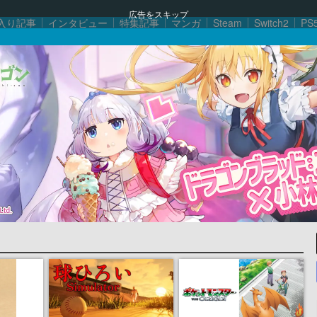
広告をスキップ
入り記事
インタビュー
特集記事
マンガ
Steam
Switch2
PS