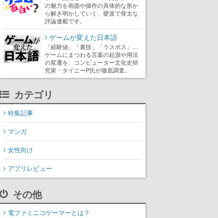
の魅力を画面や操作の具体的な形か
ら解き明かしていく、硬派で骨太な
評論連載です。
ゲームが変えた日本語
「経験値」「裏技」「ラスボス」…
ゲームにまつわる言葉の起源や用法
の変遷を、コンピューター文化史研
究家・タイニーP氏が徹底調査。
カテゴリ
特集記事
マンガ
女性向け
アプリレビュー
その他
電ファミニコゲーマーとは？