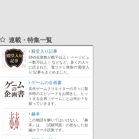
連載・特集一覧
殿堂入り記事
SNS拡散数が数千以上！ ページビュ
ー数万以上！ などなど。多くの人々
に読まれた、電ファミ渾身の“殿堂入
り”記事をまとめました。
ゲームの企画書
名作ゲームクリエイターの方々に製
作時のエピソードをお聞きし、ヒッ
トする企画（ゲーム）とは何か？を
探っていきます。
赫本
この物語を解いてはいけない。『赫
本』は、〈試験問題〉の形をした短
編ホラー小説集です。