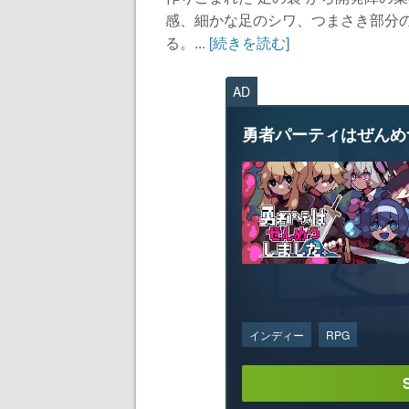
感、細かな足のシワ、つまさき部分
る。...
[続きを読む]
AD
勇者パーティはぜんめ
インディー
RPG