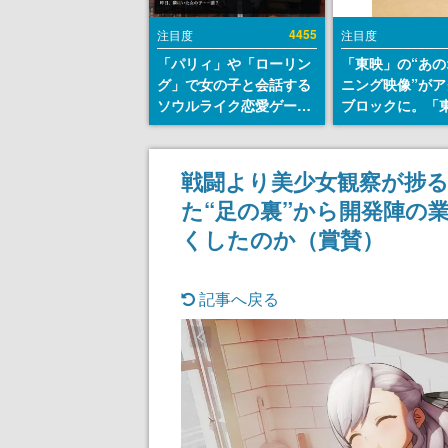
4455
注目度
注目度
「パリィ」や「ローリン
「東映」の“あの
グ」で女の子と会話する
ニング映像”がア
ソウルライク恋愛ゲーム
ブロックに。「
『小早川さんはソウルラ
トリカル グッズ
イク』無料公開。返事に
ョン」が8月下
失敗すると「YOU
売
戦闘より美少女観察が捗る
DIED」
た“足の裏”から開発陣の
くしたのか（賞賛）
記事へ戻る