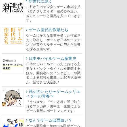
新世代に訊く
これからのデジタルゲーム市場を担
う若きクリエイター達の姿を追い、
彼らのルーツと情熱を探っていきま
す。
ゲーム世代の作家たち
ゲームに多大な影響を受けた作家さ
んに取材し、ゲームが日本のコンテ
ンツ産業やカルチャーに与えた影響
を探る企画です。
日本モバイルゲーム産業史
日本のモバイルゲーム史における主
要なトピック・タイトルを網羅する
ほか、開発者へのインタビューや識
者による解説を掲載。約20年の歴史
が一望できる決定版！
若ゲのいたり〜ゲームクリエ
イターの青春〜
『うつヌケ』『ペンと箸』等で知ら
れるマンガ家・田中圭一先生による
ゲーム業界レポートマンガです。
なんでゲームは面白い？
ゲーム開発者・hamatsu氏がゲーム