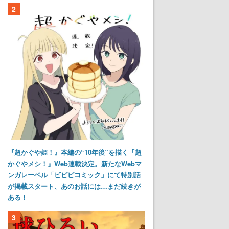
2
『超かぐや姫！』本編の“10年後”を描く『超
かぐやメシ！』Web連載決定。新たなWebマ
ンガレーベル「ビビビコミック」にて特別話
が掲載スタート、あのお話には…まだ続きが
ある！
3