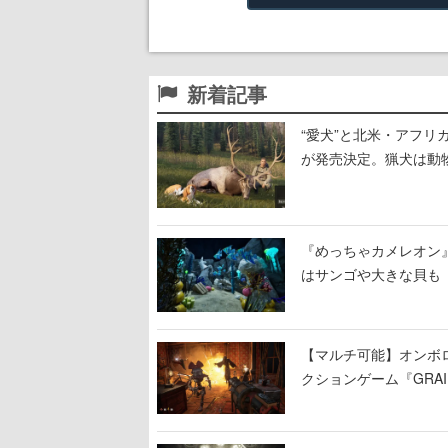
新着記事
“愛犬”と北米・アフリカで
が発売決定。猟犬は動
する。記念撮影も可能
『めっちゃカメレオン
はサンゴや大きな貝も
【マルチ可能】オンボ
クションゲーム『GRAI
持ち帰った家具で基地