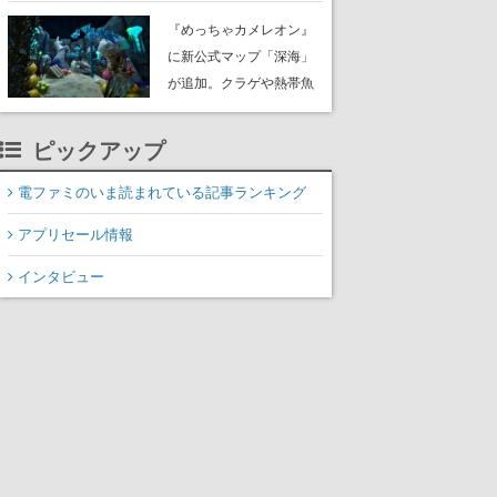
定。猟犬は動物を追跡し
『めっちゃカメレオン』
てくれる忠実な相棒とし
に新公式マップ「深海」
て登場し、冒険を重ねる
が追加。クラゲや熱帯魚
と成長する。記念撮影も
が泳ぎ、海底にはサンゴ
可能
や大きな貝も
ピックアップ
電ファミのいま読まれている記事ランキング
アプリセール情報
インタビュー