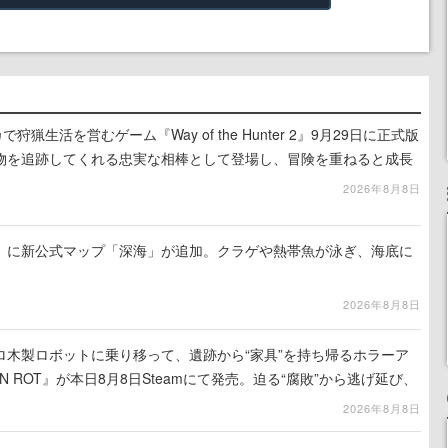
狩猟生活を営むゲーム『Way of the Hunter 2』9月29日に正式版
物を追跡してくれる忠実な相棒として登場し、冒険を重ねると成長
2026年8月8日
』に新公式マップ「深海」が追加。クラゲや熱帯魚が泳ぎ、海底に
2026年8月8日
ロ木製ロボットに乗り移って、遺跡から“家具”を持ち帰るホラーア
N ROT』が本日8月8日Steamにて発売。迫る“腐敗”から逃げ延び、
を再建
2026年8月8日