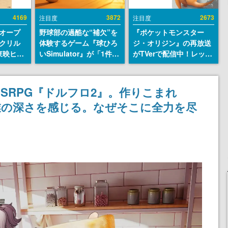
4169
3872
2673
注目度
注目度
オープ
野球部の過酷な“補欠”を
『ポケットモンスター
クリル
体験するゲーム『球ひろ
ジ・オリジン』の再放送
東映ヒス
いSimulator』が「1件」
がTVerで配信中！レッド
コレクシ
のウィッシュリストをも
（CV：竹内順子）が主人
旬より発
とにチェコ語に対応し
公のオリジナルアニメ
SNSで話題に。『キング
SRPG『ドルフロ2』。作りこまれ
ダム・カム』開発元やチ
業の深さを感じる。なぜそこに全力を尽
ェコのプロ野球選手から
称賛の声