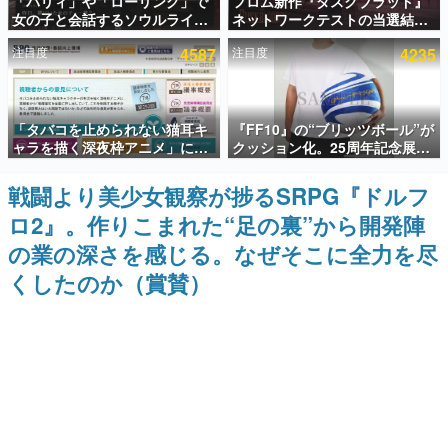
「パリィ」や「ローリング」で
フロム新作『ダスクブラッド』
女の子と会話するソウルライク
ネットワークテストの当選結果
インタビュー
恋愛ゲーム『小早川さんはソウ
が8月7日22時に発表。応募サイ
注目度
4587
注目度
4235
ルライク』無料公開。返事に失
トのマイページから確認可能、
連載・特集一覧
敗すると「YOU DIED」
テスト実施は8月21日～24日
殿堂入り記事
「タバコを止められない猫耳キ
『FF10』の“ブリッツボール”が
SNS拡散数が数千以上！ ページビュー数万以上！ などな
ど。多くの人々に読まれた、電ファミ渾身の“殿堂入り”記
ャラを描く深夜枠アニメ」に視
クッション化。25周年記念展
事をまとめました。
聴者の一部から批判意見。違法
「FINAL FANTASY X
薬物の使用と思しき描写も含め
MUSEUM-幻光の記憶-」のグッ
戦闘より美少女観察が捗るSRPG『ドルフ
ゲームの企画書
て、BPOが議論を交わす
ズ情報が一部公開
名作ゲームクリエイターの方々に製作時のエピソードをお
ロ2』。作りこまれた“足の裏”から開発陣
聞きし、ヒットする企画（ゲーム）とは何か？を探ってい
きます。
の業の深さを感じる。なぜそこに全力を尽
赫本
くしたのか（賞賛）
この物語を解いてはいけない。『赫本』は、〈試験問題〉
の形をした短編ホラー小説集です。
新世代に訊く
これからのデジタルゲーム市場を担う若きクリエイター達
の姿を追い、彼らのルーツと情熱を探っていきます。
ゲーム世代の作家たち
ゲームに多大な影響を受けた作家さんに取材し、ゲームが