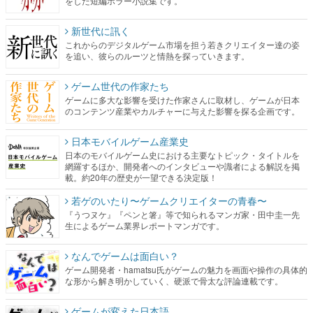
をした短編ホラー小説集です。
新世代に訊く
これからのデジタルゲーム市場を担う若きクリエイター達の姿
を追い、彼らのルーツと情熱を探っていきます。
ゲーム世代の作家たち
ゲームに多大な影響を受けた作家さんに取材し、ゲームが日本
のコンテンツ産業やカルチャーに与えた影響を探る企画です。
日本モバイルゲーム産業史
日本のモバイルゲーム史における主要なトピック・タイトルを
網羅するほか、開発者へのインタビューや識者による解説を掲
載。約20年の歴史が一望できる決定版！
若ゲのいたり〜ゲームクリエイターの青春〜
『うつヌケ』『ペンと箸』等で知られるマンガ家・田中圭一先
生によるゲーム業界レポートマンガです。
なんでゲームは面白い？
ゲーム開発者・hamatsu氏がゲームの魅力を画面や操作の具体的
な形から解き明かしていく、硬派で骨太な評論連載です。
ゲームが変えた日本語