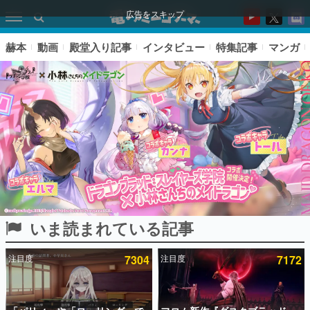
広告をスキップ
赫本
動画
殿堂入り記事
インタビュー
特集記事
マンガ
いま読まれている記事
ピックアップ
注目度
7304
注目度
7172
電ファミのいま読まれている記事ランキング
アプリセール情報