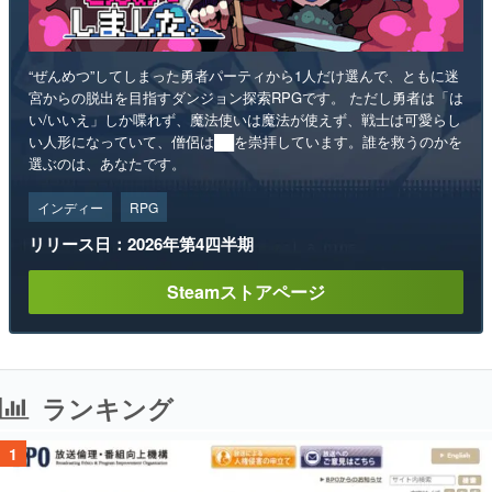
“ぜんめつ”してしまった勇者パーティから1人だけ選んで、ともに迷
宮からの脱出を目指すダンジョン探索RPGです。 ただし勇者は「は
い/いいえ」しか喋れず、魔法使いは魔法が使えず、戦士は可愛らし
い人形になっていて、僧侶は██を崇拝しています。誰を救うのかを
選ぶのは、あなたです。
インディー
RPG
リリース日：2026年第4四半期
Steamストアページ
ランキング
1