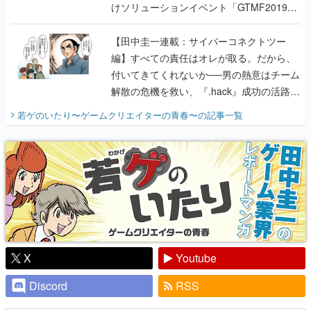
けソリューションイベント「GTMF2019」
に行って、より理解を深めよう【PR】
【田中圭一連載：サイバーコネクトツー
編】すべての責任はオレが取る。だから、
付いてきてくれないか──男の熱意はチーム
解散の危機を救い、『.hack』成功の活路を
開く。業界の快男児・松山 洋に流れる血は
若ゲのいたり〜ゲームクリエイターの青春〜
の記事一覧
『少年ジャンプ』色だった【若ゲのいた
り】
X
Youtube
Discord
RSS