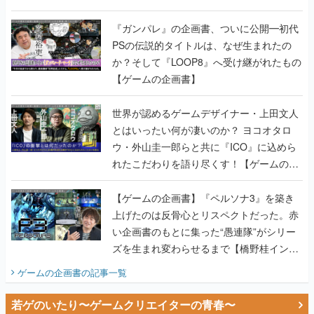
書】
『ガンパレ』の企画書、ついに公開━初代
PSの伝説的タイトルは、なぜ生まれたの
か？そして『LOOP8』へ受け継がれたもの
【ゲームの企画書】
世界が認めるゲームデザイナー・上田文人
とはいったい何が凄いのか？ ヨコオタロ
ウ・外山圭一郎らと共に『ICO』に込めら
れたこだわりを語り尽くす！【ゲームの企
画書】
【ゲームの企画書】『ペルソナ3』を築き
上げたのは反骨心とリスペクトだった。赤
い企画書のもとに集った“愚連隊”がシリー
ズを生まれ変わらせるまで【橋野桂インタ
ビュー】
ゲームの企画書
の記事一覧
若ゲのいたり〜ゲームクリエイターの青春〜