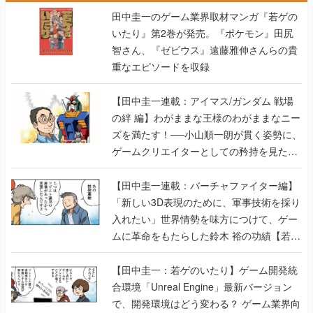
田中圭一のゲーム業界取材マンガ『若ゲの
いたり』第2巻が発売。『ポケモン』田尻
智さん、『ゼビウス』遠藤雅伸さんらの貴
重なエピソードを収録
【田中圭一連載：アイマス/ガンダム 戦場
の絆 編】わがままな王様のわがままなニー
ズを満たす！──小山順一朗が貫く姿勢に、
ゲームクリエイターとしての矜持を見た
【若ゲのいたり最終回】
【田中圭一連載：バーチャファイター編】
「新しい3D表現のために、軍事技術を採り
入れたい」世界情勢を味方につけて、ゲー
ムに革命をもたらした鈴木 裕の功績【若ゲ
のいたり】
【田中圭一：若ゲのいたり】ゲーム開発統
合環境「Unreal Engine」最新バージョン
で、開発環境はどう変わる？ ゲーム業界向