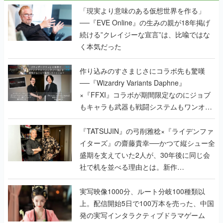
「現実より意味のある仮想世界を作る」
──『EVE Online』の生みの親が18年掲げ
続ける”クレイジーな宣言”は、比喩ではな
く本気だった
作り込みのすさまじさにコラボ先も驚嘆
──『Wizardry Variants Daphne』
×『FFXI』コラボが期間限定なのにジョブ
もキャラも武器も戦闘システムもワンオフ
で作り込まれた理由を両ディレクターに聞
く
『TATSUJIN』の弓削雅稔×『ライデンファ
イターズ』の齋藤貴幸──かつて縦シュー全
盛期を支えていた2人が、30年後に同じ会
社で机を並べる理由とは。新作
『TATSUJIN EXTREME』で初タッグを組
んだレジェンド2人に訊く開発秘話
実写映像1000分、ルート分岐100種類以
上。配信開始5日で100万本を売った、中国
発の実写インタラクティブドラマゲーム