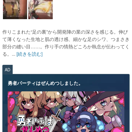
作りこまれた“足の裏”から開発陣の業の深さを感じる。伸び
て薄くなった生地と肌の透け感、細かな足のシワ、つまさき
部分の縫い目……。作り手の情熱どころか執念が伝わってく
る。...
[続きを読む]
AD
勇者パーティはぜんめつしました。