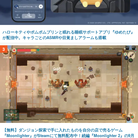
ハローキティやポムポムプリンと眠れる睡眠サポートアプリ『ゆめたび』
が配信中。キャラごとのASMRや目覚ましアラームも搭載
3
【無料】ダンジョン探索で手に入れたものを自分の店で売るゲーム
『Moonlighter』がSteamにて無料配布中！続編『Moonlighter 2』の9月