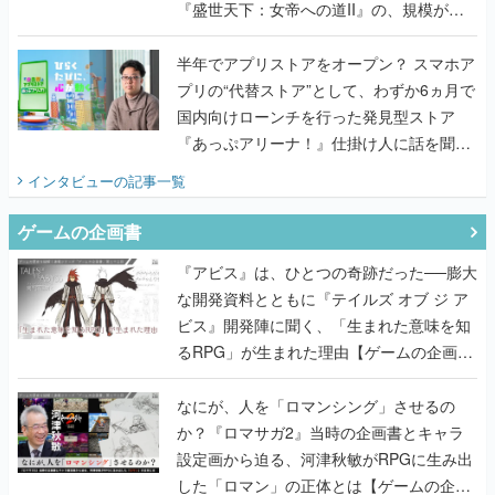
『盛世天下：女帝への道II』の、規模が違
うこだわりをプロデューサーに聞いた
半年でアプリストアをオープン？ スマホア
プリの“代替ストア”として、わずか6ヵ月で
国内向けローンチを行った発見型ストア
『あっぷアリーナ！』仕掛け人に話を聞い
てみた
インタビュー
の記事一覧
ゲームの企画書
『アビス』は、ひとつの奇跡だった──膨大
な開発資料とともに『テイルズ オブ ジ ア
ビス』開発陣に聞く、「生まれた意味を知
るRPG」が生まれた理由【ゲームの企画
書】
なにが、人を「ロマンシング」させるの
か？『ロマサガ2』当時の企画書とキャラ
設定画から迫る、河津秋敏がRPGに生み出
した「ロマン」の正体とは【ゲームの企画