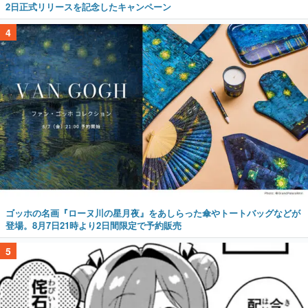
2日正式リリースを記念したキャンペーン
4
ゴッホの名画『ローヌ川の星月夜』をあしらった傘やトートバッグなどが
登場。8月7日21時より2日間限定で予約販売
5