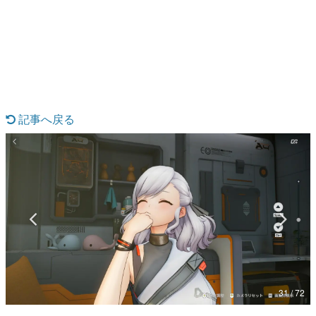
日本のコンテンツ産業やカルチャーに与えた影響を探る企
画です。
日本モバイルゲーム産業史
日本のモバイルゲーム史における主要なトピック・タイト
ルを網羅するほか、開発者へのインタビューや識者による
解説を掲載。約20年の歴史が一望できる決定版！
若ゲのいたり〜ゲームクリエイターの青春〜
『うつヌケ』『ペンと箸』等で知られるマンガ家・田中圭
記事へ戻る
一先生によるゲーム業界レポートマンガです。
なんでゲームは面白い？
ゲーム開発者・hamatsu氏がゲームの魅力を画面や操作の
具体的な形から解き明かしていく、硬派で骨太な評論連載
です。
ゲームが変えた日本語
「経験値」「裏技」「ラスボス」… ゲームにまつわる言葉
の起源や用法の変遷を、コンピューター文化史研究家・タ
イニーP氏が徹底調査。
カテゴリ
31 / 72
特集記事